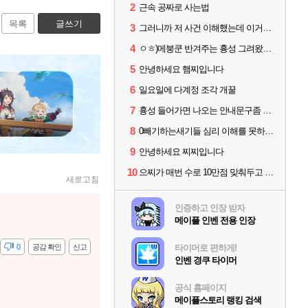
2
근속 공짜로 사는법
목록
글쓰기
3
그러니까 저 사건 이해했는데 이거지?
4
ㅇㅎ)메붕쿤 반겨주는 흉성 그려왔어요
5
안녕하세요 햄찌입니다
6
일요일에 다계정 조각 개꿀
7
흉성 들어가면 나오는 안내문구좀 없애라
8
0빼기하는새기들 심리 이해를 못하겠네
9
안녕하세요 찌찌입니다
10
으찌가 매번 수로 10만점 맞춰두고 1분 이상 손놓고 기다렸을거 생각하니 대단함
새로고침
인증하고 인장 받자
메이플 인벤 전용 인장
감
0
공감 확인
신고
타이머로 편하게!
인벤 경쿠 타이머
공식 홈페이지
메이플스토리 랭킹 검색