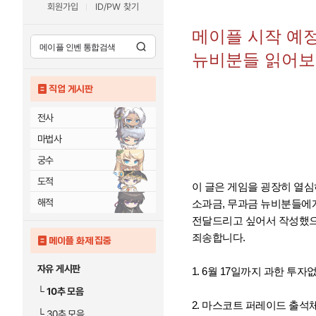
회원가입
ID/PW 찾기
메이플 시작 예정
뉴비분들 읽어보
직업 게시판
전사
마법사
궁수
도적
이 글은 게임을 굉장히 열심
해적
소과금, 무과금 뉴비분들에
전달드리고 싶어서 작성했
죄송합니다.
메이플 화제 집중
자유 게시판
1. 6월 17일까지 과한 
└
10추 모음
2. 마스코트 퍼레이드 출석
└
30추 모음