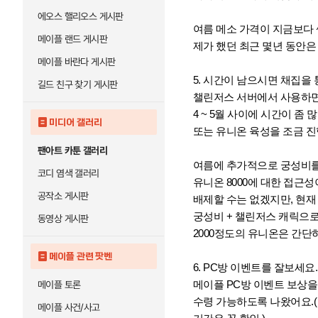
에오스 핼리오스 게시판
여름 메소 가격이 지금보다 
메이플 랜드 게시판
제가 했던 최근 몇년 동안은
메이플 바란다 게시판
5. 시간이 남으시면 채집을
길드 친구 찾기 게시판
챌린저스 서버에서 사용하
4 ~ 5월 사이에 시간이 좀
미디어 갤러리
또는 유니온 육성을 조금 진
팬아트 카툰 갤러리
여름에 추가적으로 궁성비를
코디 염색 갤러리
유니온 8000에 대한 접근
공작소 게시판
배제할 수는 없겠지만, 현재
궁성비 + 챌린저스 캐릭으로
동영상 게시판
2000정도의 유니온은 간단
메이플 관련 팟벤
6. PC방 이벤트를 잘보세요.
메이플 PC방 이벤트 보상을
메이플 토론
수령 가능하도록 나왔어요.(
메이플 사건/사고