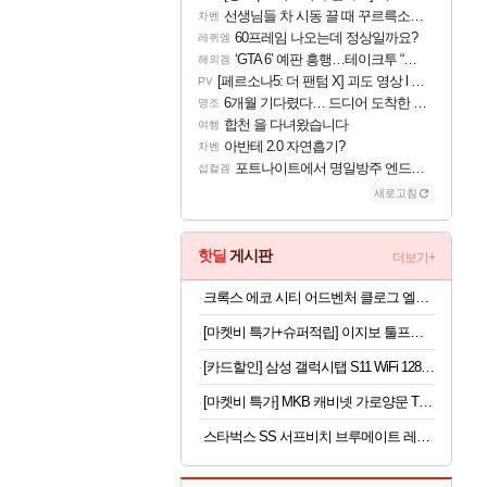
선생님들 차 시동 끌 때 꾸르륵소리나는데
차벤
60프레임 나오는데 정상일까요?
레퀴엠
‘GTA 6’ 예판 흥행…테이크투 “내부 예상 크게 넘어”
해외겜
[페르소나5: 더 팬텀 X] 괴도 영상 l 타카마키 안·댄싱 스타
PV
6개월 기다렸다… 드디어 도착한 치사 메신저백! 실물 후기
명조
합천 을 다녀왔습니다
여행
아반테 2.0 자연흡기?
차벤
포트나이트에서 명일방주 엔드필드 [펠리카] 판매 예정
섭컬겜
새로고침
핫딜
게시판
더보기+
크록스 에코 시티 어드벤처 클로그 엘리펀트 213115-1LM 남여공용 220
[마켓비 특가+슈퍼적립] 이지보 툴프리 400 선반 43x31x104, 4단, 화이트 6204.3713
[카드할인] 삼성 갤럭시탭 S11 WiFi 128GB 27.8cm(11형) S펜포함 태블릿PC
[마켓비 특가] MKB 캐비넷 가로양문 TV스탠드 1150x400x595mm, 크림 6726.4174
스타벅스 SS 서프비치 브루메이트 레사 대용량 보온 보냉 텀블러 콜드컵 887ml