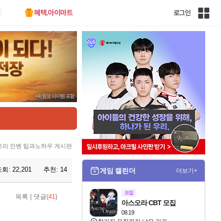
혜택.아이마트
로그인
인
벤
전
체
사
이
트
맵
리 인벤 팁과노하우 게시판
조회:
22,201
추천:
14
게임 캘린더
더보기+
모집
목록
|
댓글(
41
)
아스오라 CBT 모집
08.19