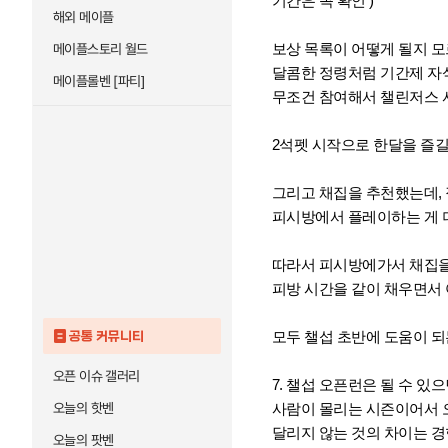
기간은 꼭 확인 )
해외 메이플
보상 목록이 어떻게 될지 
메이플스토리 월드
달콤한 정령처럼 기간제 자
메이플롤벤 [파티]
무조건 참여해서 챌린저스 
2석펫 시작으로 한달을 즐길
그리고 채집을 추천했는데,
피시방에서 플레이하는 게 더
따라서 피시방에가서 채집
피방 시간을 같이 채우면서 
모두 챌섭 초반에 도움이 되
공통 커뮤니티
오픈 이슈 갤러리
7. 챌섭 오픈런은 될 수 있
오늘의 핫벤
사람이 몰리는 시즌이어서 
달리지 않는 것의 차이는 경
오늘의 팟벤