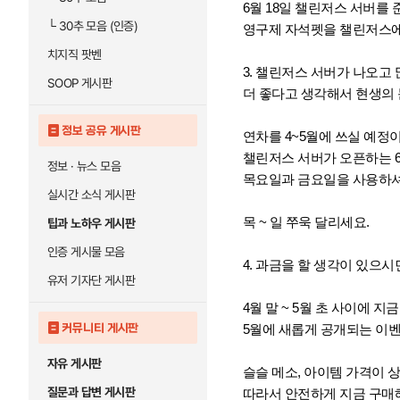
6월 18일 챌린저스 서버를
└
30추 모음 (인증)
영구제 자석펫을 챌린저스에
치지직 팟벤
3. 챌린저스 서버가 나오고
SOOP 게시판
더 좋다고 생각해서 현생의
정보 공유 게시판
연차를 4~5월에 쓰실 예
챌린저스 서버가 오픈하는 6월
정보 · 뉴스 모음
목요일과 금요일을 사용하
실시간 소식 게시판
목 ~ 일 쭈욱 달리세요.
팁과 노하우 게시판
인증 게시물 모음
4. 과금을 할 생각이 있으
유저 기자단 게시판
4월 말 ~ 5월 초 사이에 
커뮤니티 게시판
5월에 새롭게 공개되는 이벤트
자유 게시판
슬슬 메소, 아이템 가격이 
질문과 답변 게시판
따라서 안전하게 지금 구매해