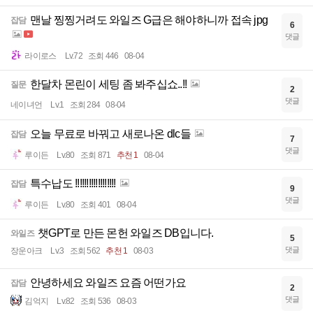
맨날 찡찡거려도 와일즈 G급은 해야하니까 접속 jpg
잡담
6
댓글
라이로스
Lv.72
조회 446
08-04
한달차 몬린이 세팅 좀 봐주십쇼..!!
질문
2
댓글
네이녀언
Lv.1
조회 284
08-04
오늘 무료로 바꿔고 새로나온 dlc들
잡담
7
댓글
루이든
Lv.80
조회 871
추천 1
08-04
특수납도 !!!!!!!!!!!!!!!!!!
잡담
9
댓글
루이든
Lv.80
조회 401
08-04
챗GPT로 만든 몬헌 와일즈 DB입니다.
와일즈
5
댓글
장운아크
Lv.3
조회 562
추천 1
08-03
안녕하세요 와일즈 요즘 어떤가요
잡담
2
댓글
김억지
Lv.82
조회 536
08-03