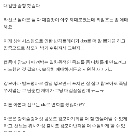
대검만 줄창 했슴다
라선브 월아본 둘 다 대검맛이 아주 제대로였는데 와일즈는 좀 애매
해요
이게 상쇄시스템으로 인한 반격플레이가 dps를 더 잘 뽑게끔 하고
집중모드로 참모아 박기 쉬워져서 그런지...
캡콤이 참모아 때려박는 일차원적인 목표를 좀 다채롭게 만드려고
시도했던 것 같으나, 솔직히 애매하거든요 시원한 재미가...
강모아나 발도평타로 짤딜 넣으면서 포지션 잘 잡고 참모아로 폭딜
쑤셔넣는 그 단순한 재미가 그냥 대검꿀잼인데 ㅠㅡㅠ
여튼 아본과 선브는 dlc로 변화를 줬잖아요?
아본은 강화슬링어샷 콤보로 참모아기회를 더 잘 만들어낼 수 있게
하고, 선브는 위사가성 출시로 참모아반격을 더 수월하게 할 수 있