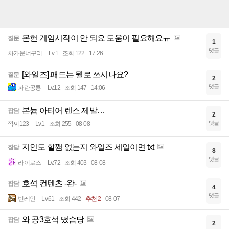
몬헌 게임시작이 안 되요 도움이 필요해요ㅠ
질문
1
댓글
차가운너구리
Lv.1
조회 122
17:26
[와일즈] 패드는 뭘로 쓰시나요?
질문
2
댓글
파란공룡
Lv.12
조회 147
14:06
본늅 아티어 렌스 제발…
잡담
2
댓글
깍찌123
Lv.1
조회 255
08-08
지인도 할깸 없는지 와일즈 세일이면 txt
잡담
8
댓글
라이로스
Lv.72
조회 403
08-08
호석 컨텐츠 -완-
잡담
4
댓글
빈레인
Lv.61
조회 442
추천 2
08-07
와 공3호석 떴슴당
잡담
2