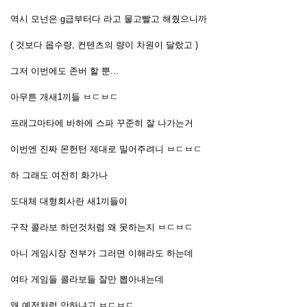
역시 모넌은 g급부터다 라고 물고빨고 해줬으니까
( 것보다 몹수량, 컨텐츠의 량이 차원이 달랐고 )
그저 이번에도 존버 할 뿐...
아무튼 개새1끼들 ㅂㄷㅂㄷ
프래그마타에 바하에 스파 꾸준히 잘 나가는거
이번엔 진짜 몬헌턴 제대로 밀어주려니 ㅂㄷㅂㄷ
하 그래도 여전히 화가나
도대체 대형회사란 새1끼들이
구작 콜라보 하던것처럼 왜 못하는지 ㅂㄷㅂㄷ
아니 게임시장 전부가 그러면 이해라도 하는데
여타 게임들 콜라보들 잘만 뽑아내는데
왜 예전처럼 안하냐고 ㅂㄷㅂㄷ