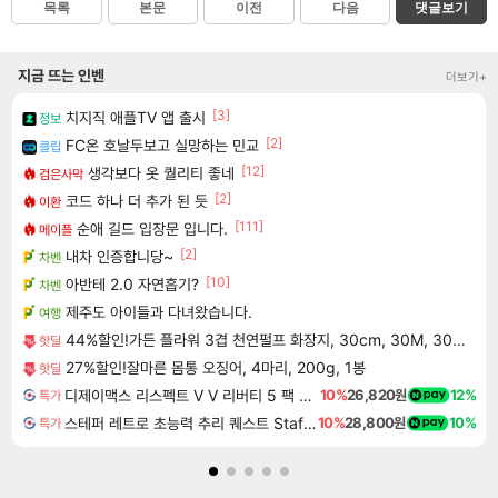
목록
본문
이전
다음
댓글보기
지금 뜨는 인벤
더보기+
[3]
치지직 애플TV 앱 출시
정보
[2]
FC온 호날두보고 실망하는 민교
클립
[12]
생각보다 옷 퀄리티 좋네
검은사막
[2]
코드 하나 더 추가 된 듯
이환
[111]
순애 길드 입장문 입니다.
메이플
[2]
내차 인증합니당~
차벤
[10]
아반테 2.0 자연흡기?
차벤
제주도 아이들과 다녀왔습니다.
여행
44%할인!가든 플라워 3겹 천연펄프 화장지, 30cm, 30M, 30롤, 2팩
핫딜
27%할인!잘마른 몸통 오징어, 4마리, 200g, 1봉
핫딜
디제이맥스 리스펙트 V V 리버티 5 팩 DJMAX RESPECT V V Liberty 5 Pack DLC
10%
26,820원
12%
특가
스테퍼 레트로 초능력 추리 퀘스트 Staffer Retro A Supernatural Mystery Quest
10%
28,800원
10%
특가