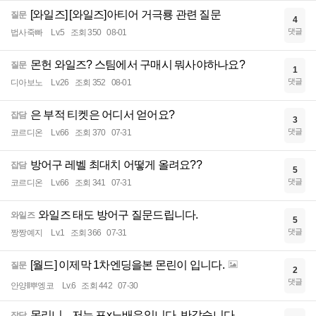
[와일즈] [와일즈]아티어 거극룡 관련 질문
질문
4
댓글
법사죽빠
Lv.5
조회 350
08-01
몬헌 와일즈? 스팀에서 구매시 뭐사야하나요?
질문
1
댓글
디아보노
Lv.26
조회 352
08-01
은 부적 티켓은 어디서 얻어요?
잡담
3
댓글
코르디온
Lv.66
조회 370
07-31
방어구 레벨 최대치 어떻게 올려요??
잡담
5
댓글
코르디온
Lv.66
조회 341
07-31
와일즈 태도 방어구 질문드립니다.
와일즈
5
댓글
짱짱예지
Lv.1
조회 366
07-31
[월드] 이제막 1차엔딩을본 몬린이 입니다.
질문
2
댓글
안양ll뿌엥코
Lv.6
조회 442
07-30
몬리니... 저는 포x노배우입니다. 반갑습니다.
잡담