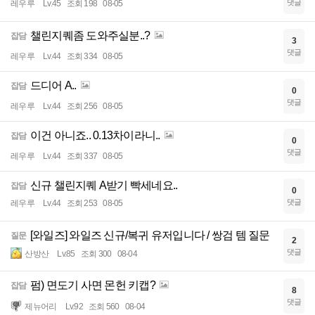
댓글
레우루
Lv.45
조회 198
08-05
챌린지퀘좀 도와주실분..?
잡담
3
댓글
레우루
Lv.44
조회 334
08-05
드디어 A..
잡담
0
댓글
레우루
Lv.44
조회 256
08-05
이건 아니죠.. 0.13차이라니..
잡담
0
댓글
레우루
Lv.44
조회 337
08-05
신규 챌린지퀘 A받기 빡세네요..
잡담
0
댓글
레우루
Lv.44
조회 253
08-05
[와일즈] 와일즈 신규/복귀 유저입니다 / 쌍검 템 질문
질문
2
댓글
산방산
Lv.85
조회 300
08-04
펌) 면도기 사면 몬헌 키캡?
잡담
8
댓글
제뉴어리
Lv.92
조회 560
08-04