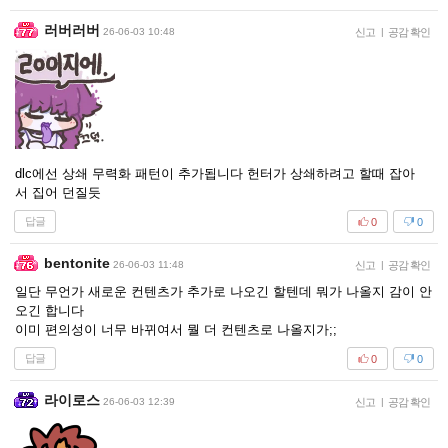
러버러버
26-06-03 10:48
신고
|
공감 확인
dlc에선 상쇄 무력화 패턴이 추가됩니다 헌터가 상쇄하려고 할때 잡아
서 집어 던질듯
답글
0
0
bentonite
26-06-03 11:48
신고
|
공감 확인
일단 무언가 새로운 컨텐츠가 추가로 나오긴 할텐데 뭐가 나올지 감이 안
오긴 합니다
이미 편의성이 너무 바뀌여서 뭘 더 컨텐츠로 나올지가;;
답글
0
0
라이로스
26-06-03 12:39
신고
|
공감 확인