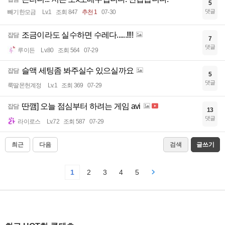
5
댓글
빼기한모금
Lv.1
조회 847
추천 1
07-30
조금이라도 실수하면 수레다......!!!!
잡담
7
댓글
루이든
Lv.80
조회 564
07-29
슬액 세팅좀 봐주실수 있으실까요
잡담
5
댓글
룩딸몬헌계정
Lv.1
조회 369
07-29
딴깸] 오늘 점심부터 하려는 게임 avi
잡담
13
댓글
라이로스
Lv.72
조회 587
07-29
최근
다음
검색
글쓰기
1
2
3
4
5