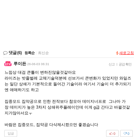
댓글
(6)
등록순
|
최신순
새로고침
루이든
26-06-03 06:31
신고
|
공감 확인
느낌상 대검 큰틀이 변하진않을것같아요
라이즈는 밧줄벌레 교체기술덕분에 선브가서 큰변화가 있었지만 와일즈
는 일단 상쇄가 기본적으로 들어간 기술이라 여기서 기술이 더 추가되기
엔 애매하기도 하고
집중모드 집약공으로 인한 전작보다 참모아 데미지너프로 그나마 가
장 데미지가 높은 3차지 상쇄위주플레이인데 이게 g급 간다고 바뀔것같
지가않아서요ㅜ
바람은 집중모드, 집약공 다삭제시켰으먼 좋겠습니다
답글
0
0