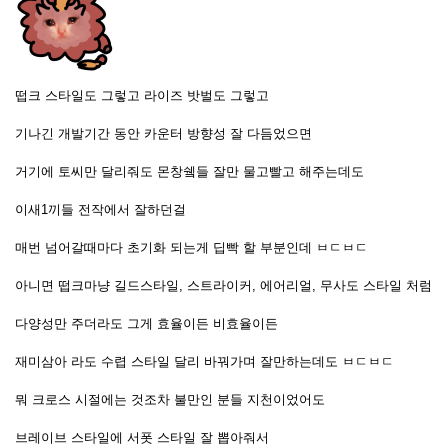
떱크 스타일도 그렇고 라이즈 밧벌도 그렇고
기나긴 개발기간 동안 카운터 방향성 잘 다듬었으면
거기에 토씨만 달리줘도 몬창쉨들 잘만 물고빨고 해주는데도
이새1끼들 전작에서 잘하던걸
매번 넘어갈때마다 초기화 되는게 딥빡 할 부분인데 ㅂㄷㅂㄷ
아니면 떱크마냥 길드스타일, 스트라이커, 에어리얼, 무사도 스타일 처럼
다양성만 주더라도 그게 효율이든 비효율이든
재미삼아 라도 수렵 스타일 달리 바꿔가며 잘만하는데도 ㅂㄷㅂㄷ
뭐 크로스 시절에는 것조차 불만인 분들 지천이었어도
브레이브 스타일에 서폿 스타일 잘 뽑아줘서