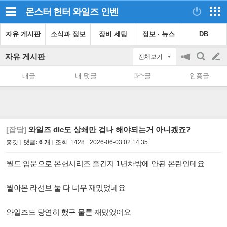
몬스터 헌터 와일즈
인벤
자유 게시판
소식과 정보
장비 세팅
정보 · 뉴스
DB
자유 게시판
전체보기
공
검
글
지
색
내글
내 댓글
3추글
인증글
on/off
쓰
기
[잡담]
와일즈 dlc도 상쇄만 겁나 해야되는거 아니겠죠?
홍깃
댓글: 6 개
조회:
1428
2026-06-03 02:14:35
월드 입문으로 몬헌시리즈 즐긴지 1년차밖에 안된 몬린인데요
월아본 라선브 둘 다 너무 재밌었네요
와일즈도 당연히 했구 물론 재밌었어요