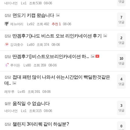
댓글
네이녀언
Lv.1
조회 538
08-06
면도기 키캡 왔습니다
잡담
7
댓글
제뉴어리
Lv.92
조회 492
추천 1
08-06
딴겜후기)나도 비스트 오브 리인카네이션 후기
잡담
2
댓글
강과호수
Lv.80
조회 374
08-06
딴겜후기] 비스트오브리인카네이션 하...
잡담
10
댓글
루이든
Lv.80
조회 359
08-06
접대 패턴 많이 나와서 쉬는시간없이 빡딜한것같은
잡담
4
데..
댓글
레우루
Lv.45
조회 391
08-06
움직일 수 없습니다
질문
3
댓글
네이녀언
Lv.1
조회 315
08-06
챌린지 3마리퀘 같이 하실분?
잡담
0