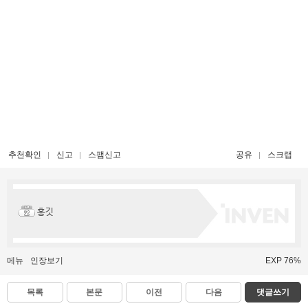
추천확인
신고
스팸신고
공유
스크랩
홍깃
메뉴
인장보기
EXP 76%
목록
본문
이전
다음
댓글쓰기