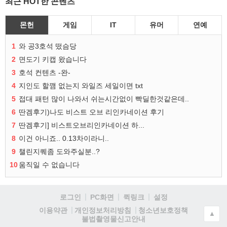
최근 HOT한 콘텐츠
몬헌
게임
IT
유머
연예
1
와 공3호석 떴슴당
2
면도기 키캡 왔습니다
3
호석 컨텐츠 -완-
4
지인도 할깸 없는지 와일즈 세일이면 txt
5
접대 패턴 많이 나와서 쉬는시간없이 빡딜한것같은데..
6
딴겜후기)나도 비스트 오브 리인카네이션 후기
7
딴겜후기] 비스트오브리인카네이션 하...
8
이건 아니죠.. 0.13차이라니..
9
챌린지퀘좀 도와주실분..?
10
움직일 수 없습니다
로그인
PC화면
퀵링크
설정
청소년보호정책
이용약관
개인정보처리방침
▲
불법촬영물신고안내