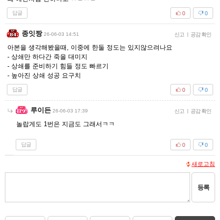
답글
0
0
종잇짱
26-06-03 14:51
신고
|
공감 확인
아본을 생각해봤을때, 이중에 한둘 정도는 있지않으려나요
- 상쇄만 하다간 죽을 대미지
- 상쇄를 준비하기 힘들 정도 빠르기
- 높아진 상쇄 성공 요구치
답글
0
0
루이든
26-06-03 17:39
신고
|
공감 확인
놀랍게도 1번은 지금도 그래서ㅋㅋ
답글
0
0
새로고침
등록