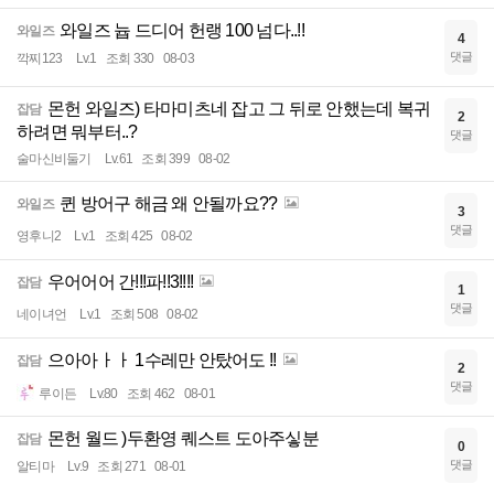
와일즈 늅 드디어 헌랭 100 넘다..!!
와일즈
4
댓글
깍찌123
Lv.1
조회 330
08-03
몬헌 와일즈) 타마미츠네 잡고 그 뒤로 안했는데 복귀
잡담
2
하려면 뭐부터..?
댓글
술마신비둘기
Lv.61
조회 399
08-02
퀸 방어구 해금 왜 안될까요??
와일즈
3
댓글
영후니2
Lv.1
조회 425
08-02
우어어어 간!!!파!!3!!!!
잡담
1
댓글
네이녀언
Lv.1
조회 508
08-02
으아아ㅏㅏ 1수레만 안탔어도 !!
잡담
2
댓글
루이든
Lv.80
조회 462
08-01
몬헌 월드 )두환영 퀘스트 도아주싷분
잡담
0
댓글
알티마
Lv.9
조회 271
08-01