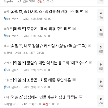
댓글
Estpidler
Lv.4
조회 3307
추천 1
03-10
[와일즈] 슬래시액스 - 백열룡 쇄인룡 주인의혼
슬액
4
댓글
베몬아사
Lv.83
조회 2365
03-09
[와일즈] 조충곤 - 흑식 해룡 주인의혼
조충곤
0
댓글
베몬아사
Lv.83
조회 1637
03-09
[와일즈] 태도 왕알슈 커스텀 3 (앙심+역습+교격)
태도
3
댓글
설향이
Lv.18
조회 4337
03-08
[와일즈] 왕알슈 패턴 익히는 용도의 "대포수수"
건랜스
0
댓글
베몬아사
Lv.83
조회 2125
03-08
[와일즈] 조충곤 - 화룡 해룡 주인의혼
조충곤
0
댓글
베몬아사
Lv.83
조회 1415
03-08
[와일즈] 심심해서 만들어본 채집셋 최종본
기타
0
댓글
디어헌터83
Lv.12
조회 3580
추천 2
03-08