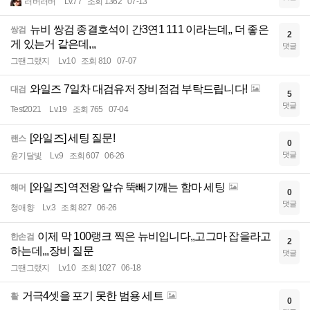
러버러버
Lv.77
조회 1362
07-13
뉴비 쌍검 종결호석이 간3연1 111 이라는데,, 더 좋은
쌍검
2
게 있는거 같은데,,,
댓글
그땐그랬지
Lv.10
조회 810
07-07
와일즈 7일차 대검유저 장비점검 부탁드립니다!
대검
5
댓글
Test2021
Lv.19
조회 765
07-04
[와일즈] 세팅 질문!
랜스
0
댓글
윤기달빛
Lv.9
조회 607
06-26
[와일즈] 역전왕 알슈 뚝빼기깨는 함마 세팅
해머
0
댓글
청애향
Lv.3
조회 827
06-26
이제 막 100랭크 찍은 뉴비입니다,,고그마 잡을라고
한손검
2
하는데,,,장비 질문
댓글
그땐그랬지
Lv.10
조회 1027
06-18
거극4셋을 포기 못한 범용 세트
활
0