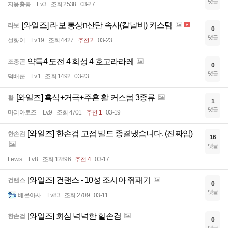
댓글
지읒충봉
Lv.3
조회 2538
03-27
[와일즈] 라보 통상n산탄 속사(칼날비) 커스텀
라보
0
댓글
설향이
Lv.19
조회 4427
추천 2
03-23
약특4 도전 4 회성 4 호고라라레
조충곤
0
댓글
덕배쿤
Lv.1
조회 1492
03-23
[와일즈] 흑식+거극+주혼 활 커스텀 3종류
활
1
댓글
마리아로즈
Lv.9
조회 4701
추천 1
03-19
[와일즈] 한손검 고점 빌드 종결냈습니다. (진짜임)
한손검
16
댓글
Lewis
Lv.8
조회 12896
추천 4
03-17
[와일즈] 건랜스 - 10성 조시아 줘패기
건랜스
0
댓글
베몬아사
Lv.83
조회 2709
03-11
[와일즈] 회심 넉넉한 힐손검
한손검
0