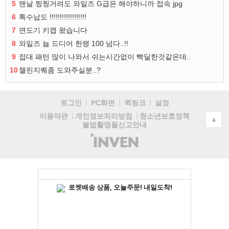
5
맨날 찡찡거려도 와일즈 G급은 해야하니까 접속 jpg
6
특수납도 !!!!!!!!!!!!!!!!!!
7
면도기 키캡 왔습니다
8
와일즈 늅 드디어 헌랭 100 넘다..!!
9
접대 패턴 많이 나와서 쉬는시간없이 빡딜한것같은데..
10
챌린지퀘좀 도와주실분..?
로그인
PC화면
퀵링크
설정
청소년보호정책
이용약관
개인정보처리방침
▲
불법촬영물신고안내
(주)
인
벤