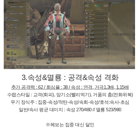
3.속성&멸룡 : 공격&속성 격화
추가 공격력 : 62 / 회심율 : 38 / 속성 : 연격, 거극1.3배, 1.15배
수렵스타일 : 교격(회피), 암기소(빨리먹기), 거품의 춤(전화위복)
무기 장식주 : 집중-속성/적탄-속성/속회-속성/호석:속사-초심
일반/속사 평균 대미지 : 속성 270/480 // 멸룡 523/980
※
헤보는 집중 대신 달인