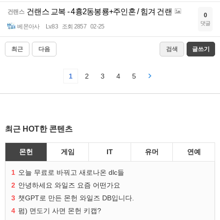
건랜스 교복 - 4흉2동봉룡+주인혼 / 힘겨 건랜
건랜스
0
댓글
베몬아사
Lv.83
조회 2857
02-25
최근
다음
검색
글쓰기
1
2
3
4
5
최근 HOT한 콘텐츠
몬헌
게임
IT
유머
연예
1
오늘 무료로 바꿔고 새로나온 dlc들
2
안녕하세요 와일즈 요즘 어떤가요
3
챗GPT로 만든 몬헌 와일즈 DB입니다.
4
펌) 면도기 사면 몬헌 키캡?