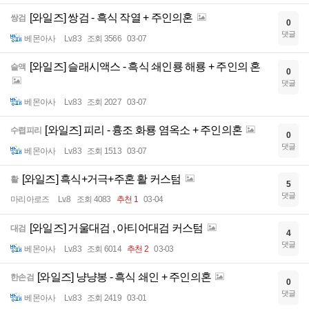
[와일즈] 쌍검 - 흑식 작열 + 주인의혼
쌍검
0
댓글
베몬아사
Lv.83
조회 3566
03-07
[와일즈] 슬래시액스 - 흑식 쇄인룡 해룡 + 주인의 혼
슬액
0
댓글
베몬아사
Lv.83
조회 2027
03-07
[와일즈] 피리 - 흉조 화룡 염옥소 + 주인의혼
수렵피리
0
댓글
베몬아사
Lv.83
조회 1513
03-07
[와일즈] 흑식+거극+주혼 활 커스텀
활
5
댓글
마리아로즈
Lv.8
조회 4083
추천 1
03-04
[와일즈] 거울대검 , 아티어대검 커스텀
대검
4
댓글
베몬아사
Lv.83
조회 6014
추천 2
03-03
[와일즈] 냥냥봉 - 흑식 쇄인 + 주인의혼
한손검
0
댓글
베몬아사
Lv.83
조회 2419
03-01