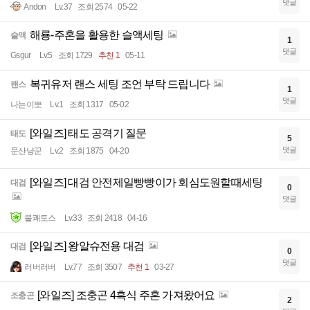
댓글
Andon
Lv.37
조회 2574
05-22
해룡-주혼을 활용한 슬액세팅
슬액
1
댓글
Gsgur
Lv.5
조회 1729
추천 1
05-11
복귀유저 랜스 세팅 조언 부탁 드립니다
랜스
1
댓글
나는이뽀
Lv.1
조회 1317
05-02
[와일즈] 태도 공격기 질문
태도
5
댓글
문산냥꾼
Lv.2
조회 1875
04-20
[와일즈] 대검 안전제일빵빵이가 회심도원할때세팅
대검
0
댓글
불쾌토스
Lv.33
조회 2418
04-16
[와일즈] 왕알슈전용 대검
대검
0
댓글
러버러버
Lv.77
조회 3507
추천 1
03-27
[와일즈] 조충곤 4흑식 주혼 가져왔어요
조충곤
2