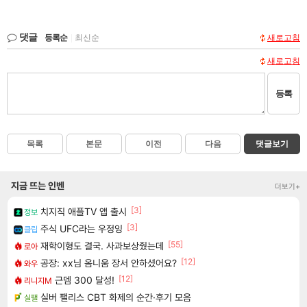
댓글
등록순
|
최신순
새로고침
새로고침
등록
목록
본문
이전
다음
댓글보기
지금 뜨는 인벤
더보기+
[3]
치지직 애플TV 앱 출시
정보
[3]
주식 UFC라는 우정잉
클립
[55]
재학이형도 결국. 사과보상줬는데
로아
[12]
공장: xx님 옴니움 장서 안하셨어요?
와우
[12]
근뎀 300 달성!
리니지M
실버 팰리스 CBT 화제의 순간·후기 모음
실팰