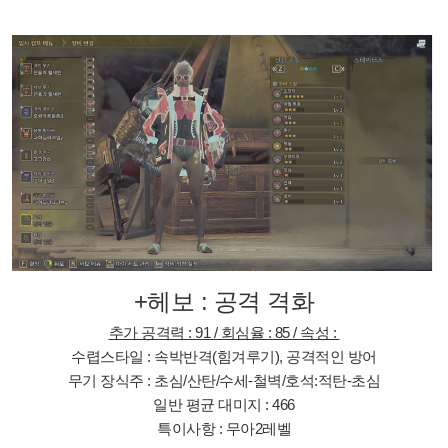
+헤보 : 공격 격화
추가 공격력 : 91 / 회심율 : 85 / 속성 :
수렵스타일 : 속박반격(힘겨루기), 공격적인 방어
무기 장식주 : 초심/산탄/수세-철벽/호석:적탄-초심
일반 평균 대미지 : 466
특이사항 : 무아2레벨