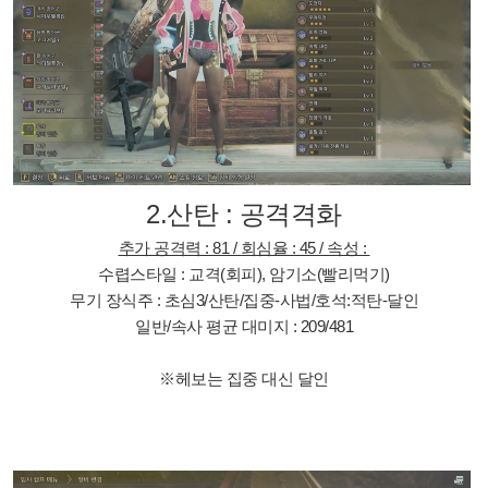
2.산탄 : 공격격화
추가 공격력 : 81 / 회심율 : 45 / 속성 :
수렵스타일 : 교격(회피), 암기소(빨리먹기)
무기 장식주 : 초심3/산탄/집중-사법/호석:적탄-달인
일반/속사 평균 대미지 : 209/481
※
헤보는 집중 대신 달인