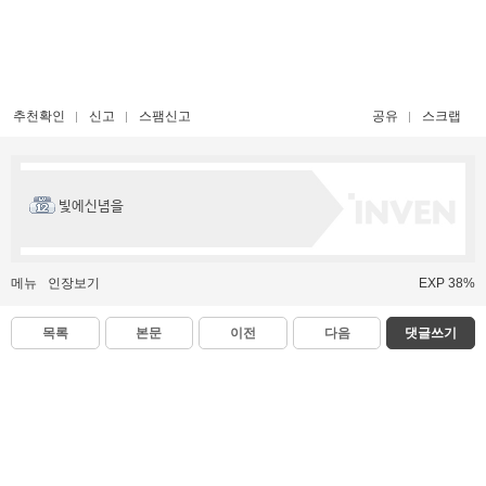
추천확인
신고
스팸신고
공유
스크랩
빛에신념을
메뉴
인장보기
EXP 38%
목록
본문
이전
다음
댓글쓰기