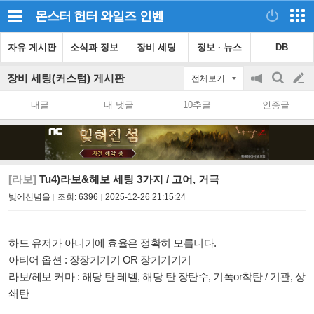
몬스터 헌터 와일즈
인벤
자유 게시판
소식과 정보
장비 세팅
정보 · 뉴스
DB
장비 세팅(커스텀) 게시판
전체보기
공
검
글
지
색
내글
내 댓글
10추글
인증글
on/off
쓰
기
[라보]
Tu4)라보&헤보 세팅 3가지 / 고어, 거극
빛에신념을
조회:
6396
2025-12-26 21:15:24
하드 유저가 아니기에 효율은 정확히 모릅니다.
아티어 옵션 : 장장기기기 OR 장기기기기
라보/헤보 커마 : 해당 탄 레벨, 해당 탄 장탄수, 기폭or착탄 / 기관, 상
쇄탄