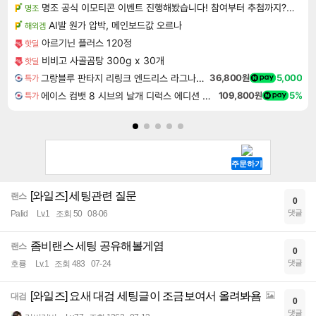
명조 공식 이모티콘 이벤트 진행해봤습니다! 참여부터 추첨까지????
명조
AI발 원가 압박, 메인보드값 오르나
해외겜
아르기닌 플러스 120정
핫딜
비비고 사골곰탕 300g x 30개
핫딜
그랑블루 판타지 리링크 엔드리스 라그나로크 업그레이드 킷 Granblue Fantasy Relink Endless Ragnarok Upgrade Kit DLC
36,800원
5,000
특가
에이스 컴뱃 8 시브의 날개 디럭스 에디션 예약구매 ACE COMBAT 8 WINGS OF THEVE Deluxe Edition
109,800원
5%
특가
[와일즈] 세팅관련 질문
랜스
0
댓글
Palid
Lv.1
조회 50
08-06
좀비랜스 세팅 공유해볼게염
랜스
0
댓글
호룡
Lv.1
조회 483
07-24
[와일즈] 요새 대검 세팅글이 조금보여서 올려봐욤
대검
0
댓글