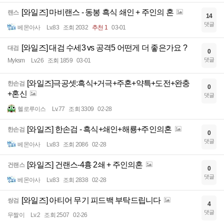
[와일즈] 마비랜스 - 동봉 흑식 쇄인 + 주인의 혼
랜스
14
댓글
베몬아사
Lv.83
조회 2032
추천 1
03-01
[와일즈] 대검 수세3 vs 공격5 어떤게 더 좋은가요 ?
대검
0
댓글
Myksm
Lv.26
조회 1859
03-01
[와일즈]극공셋:흑식+거극+주혼+약특+도전+완충
한손검
0
+혼신
댓글
헬로루이스
Lv.77
조회 3309
02-28
[와일즈] 한손검 - 흑식+쇄인+해룡+주인의혼
한손검
0
댓글
베몬아사
Lv.83
조회 2086
02-28
[와일즈] 건랜스-4흉 2쇄 + 주인의혼
건랜스
0
댓글
베몬아사
Lv.83
조회 2838
02-28
[와일즈] 아티어 무기 피드백 부탁드립니다
쌍검
4
댓글
무짤이
Lv.2
조회 2507
02-26