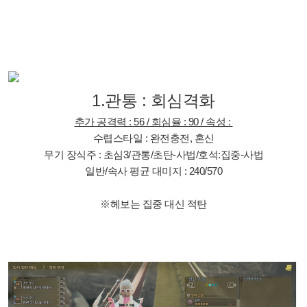
1.관통 : 회심격화
추가 공격력 : 56 / 회심율 : 90 / 속성 :
수렵스타일 : 완전충전, 혼신
무기 장식주 : 초심3/관통/초탄-사법/호석:집중-사법
일반/속사 평균 대미지 : 240/570
※헤보는 집중 대신 적탄