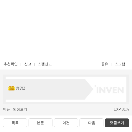
추천확인
신고
스팸신고
공유
스크랩
윰댕2
메뉴
인장보기
EXP 81%
목록
본문
이전
다음
댓글쓰기