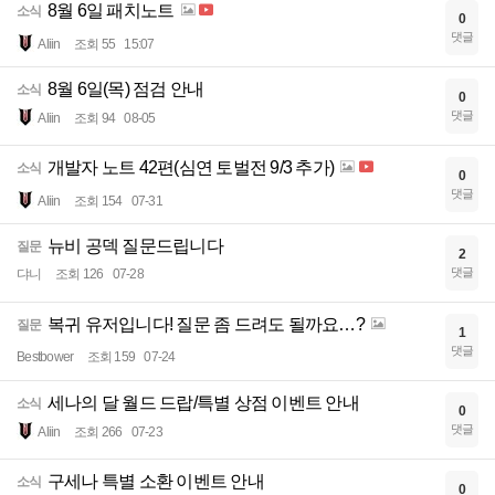
8월 6일 패치노트
소식
0
댓글
Aliin
조회 55
15:07
8월 6일(목) 점검 안내
소식
0
댓글
Aliin
조회 94
08-05
개발자 노트 42편(심연 토벌전 9/3 추가)
소식
0
댓글
Aliin
조회 154
07-31
뉴비 공덱 질문드립니다
질문
2
댓글
댜니
조회 126
07-28
복귀 유저입니다! 질문 좀 드려도 될까요…?
질문
1
댓글
Bestbower
조회 159
07-24
세나의 달 월드 드랍/특별 상점 이벤트 안내
소식
0
댓글
Aliin
조회 266
07-23
구세나 특별 소환 이벤트 안내
소식
0