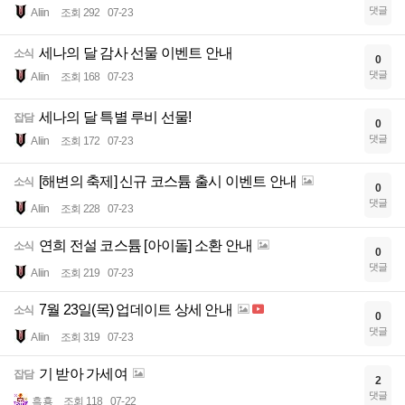
댓글
Aliin
조회 292
07-23
세나의 달 감사 선물 이벤트 안내
소식
0
댓글
Aliin
조회 168
07-23
세나의 달 특별 루비 선물!
잡담
0
댓글
Aliin
조회 172
07-23
[해변의 축제] 신규 코스튬 출시 이벤트 안내
소식
0
댓글
Aliin
조회 228
07-23
연희 전설 코스튬 [아이돌] 소환 안내
소식
0
댓글
Aliin
조회 219
07-23
7월 23일(목) 업데이트 상세 안내
소식
0
댓글
Aliin
조회 319
07-23
기 받아 가세여
잡담
2
댓글
흑횽
조회 118
07-22