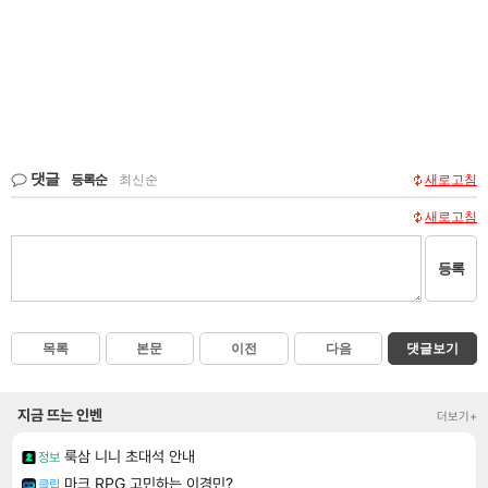
댓글
등록순
|
최신순
새로고침
새로고침
등록
목록
본문
이전
다음
댓글보기
지금 뜨는 인벤
더보기+
룩삼 니니 초대석 안내
정보
마크 RPG 고민하는 이경민?
클립