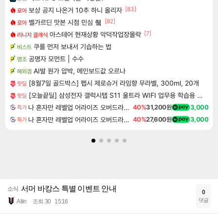
[83]
보상 공지 나온거 10추 하니 올리자
로아
[82]
벨가르딘 맛본 시점 민심 췤
로아
[7]
아스테어 현재상황 악덕작업장몰락
리니지 클래식
쿠를 먼저 보내서 기습하는 법
비스트
공명자 모먼트 | 수수
명조
AI발 원가 압박, 메인보드값 오르나
해외겜
[8월7일 골드박스] 펩시 제로슈거 라임향 무라벨, 300ml, 20개
핫딜
[오늘끝딜] 삼성전자 갤럭시탭 S11 울트라 WIFI 업무용 학습용 SM-X930
핫딜
나 혼자만 레벨업 어라이즈 오버드라이브 디럭스 에디션 Solo Leveling Arise Overdrive Deluxe Edition
40%
31,200원
3,000
특가
나 혼자만 레벨업 어라이즈 오버드라이브 Solo Leveling Arise
40%
27,600원
3,000
특가
서머 바캉스 특별 이벤트 안내
소식
0
댓글
Aliin
조회 30
15:16