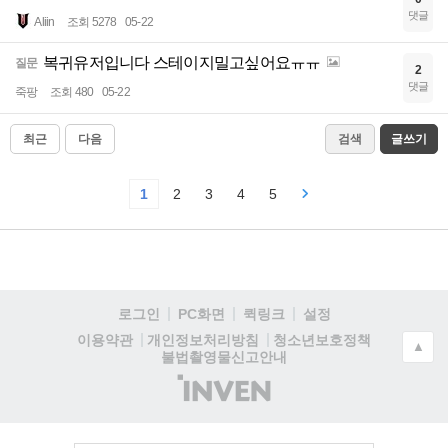
댓글
Aliin
조회 5278
05-22
복귀유저입니다 스테이지밀고싶어요ㅠㅠ
질문
2
댓글
죽팡
조회 480
05-22
최근
다음
검색
글쓰기
1
2
3
4
5
로그인
PC화면
퀵링크
설정
청소년보호정책
이용약관
개인정보처리방침
▲
불법촬영물신고안내
(주)
인
벤