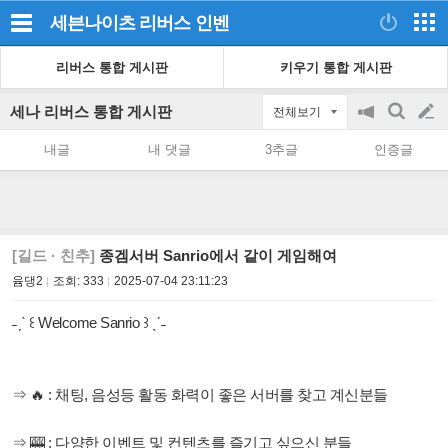
세븐나이츠 리버스
인벤
리버스 통합 게시판
키우기 통합 게시판
세나 리버스 통합 게시판
전체보기
공
검
글
지
색
내글
내 댓글
3추글
인증글
on/off
쓰
기
[길드 · 친추]
종겜서버 Sanrio에서 같이 게임해여
윰댕2
조회:
333
2025-07-04 23:11:23
˗ˏˋ ꒰ Welcome Sanrio ꒱ ˎˊ˗
⇒ 🔥 : 채팅, 음성등 활동 화력이 좋은 서버를 찾고 계신분들
⇒ 🎰 : 다양한 이벤트 및 컨텐츠를 즐기고 싶으신 분들