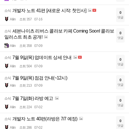
개발자 노트 41편 [새로운 시작: 첫인사]
소식
0
댓글
Aliin
조회 357
07-16
세븐나이츠 리버스 콜라보 카페 Coming Soon! 콜라보
소식
0
일러스트 최초 공개!
댓글
Aliin
조회 358
07-09
7월 9일(목) 업데이트 상세 안내
소식
0
댓글
Aliin
조회 504
07-09
7월 9일(목) 점검 안내(~12시)
소식
0
댓글
Aliin
조회 213
07-09
7월 7일(화) 라방 예고
소식
0
댓글
Aliin
조회 224
07-02
개발자 노트 40편(라방은 7/7 예정)
소식
0
댓글
Aliin
조회 286
07-02