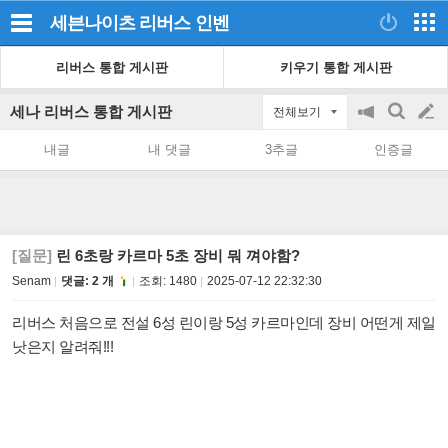
세븐나이츠 리버스
인벤
리버스 통합 게시판
키우기 통합 게시판
세나 리버스 통합 게시판
전체보기
공
검
글
지
색
내글
내 댓글
3추글
인증글
on/off
쓰
기
[질문]
린 6초랑 카르마 5초 장비 뭐 껴야함?
Senam
댓글: 2 개
조회:
1480
2025-07-12 22:32:30
리버스 처음으로 전설 6성 린이랑 5성 카르마인데 장비 어떤게 제일
낫은지 알려줘!!!