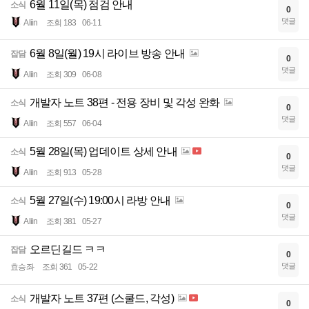
6월 11일(목) 점검 안내
소식
0
댓글
Aliin
조회 183
06-11
6월 8일(월) 19시 라이브 방송 안내
잡담
0
댓글
Aliin
조회 309
06-08
개발자 노트 38편 - 전용 장비 및 각성 완화
소식
0
댓글
Aliin
조회 557
06-04
5월 28일(목) 업데이트 상세 안내
소식
0
댓글
Aliin
조회 913
05-28
5월 27일(수) 19:00시 라방 안내
소식
0
댓글
Aliin
조회 381
05-27
오르딘길드 ㅋㅋ
잡담
0
댓글
효승좌
조회 361
05-22
개발자 노트 37편 (스쿨드, 각성)
소식
0