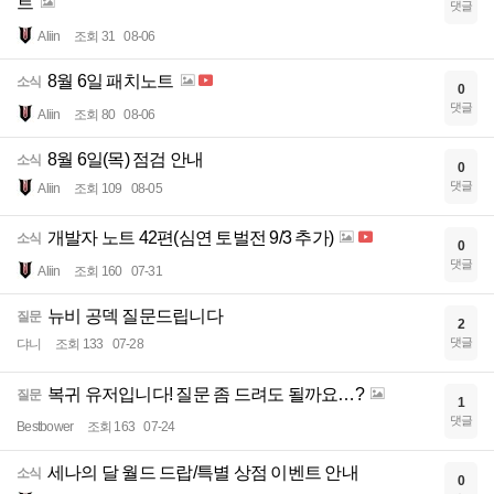
트
댓글
Aliin
조회 31
08-06
8월 6일 패치노트
소식
0
댓글
Aliin
조회 80
08-06
8월 6일(목) 점검 안내
소식
0
댓글
Aliin
조회 109
08-05
개발자 노트 42편(심연 토벌전 9/3 추가)
소식
0
댓글
Aliin
조회 160
07-31
뉴비 공덱 질문드립니다
질문
2
댓글
댜니
조회 133
07-28
복귀 유저입니다! 질문 좀 드려도 될까요…?
질문
1
댓글
Bestbower
조회 163
07-24
세나의 달 월드 드랍/특별 상점 이벤트 안내
소식
0