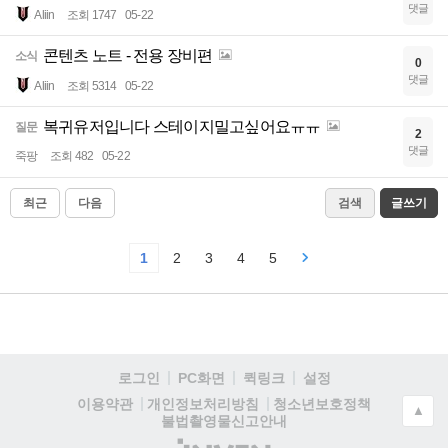
댓글
Aliin
조회 1747
05-22
콘텐츠 노트 - 전용 장비편
소식
0
댓글
Aliin
조회 5314
05-22
복귀유저입니다 스테이지밀고싶어요ㅠㅠ
질문
2
댓글
죽팡
조회 482
05-22
최근
다음
검색
글쓰기
1
2
3
4
5
로그인
PC화면
퀵링크
설정
청소년보호정책
이용약관
개인정보처리방침
▲
불법촬영물신고안내
(주)