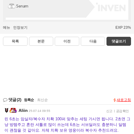
Senam
메뉴
인장보기
EXP 23%
목록
본문
이전
다음
댓글쓰기
댓글
(2)
등록순
|
최신순
새로고침
Aliin
25-07-14 09:55
신고
|
공감 확인
린 6초는 암살자/복수자 치확 100퍼 맞추는 세팅 가시면 됩니다. 2초면 그
냥 방템주고 혼란 셔틀로 많이 쓰는데 6초는 서브딜러도 충분하니 딜템
이 괜찮을 것 같아요. 자체 치확 보유 영웅이라 복수자 추천드려요.