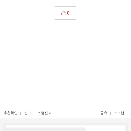
0
추천확인
신고
스팸신고
공유
스크랩