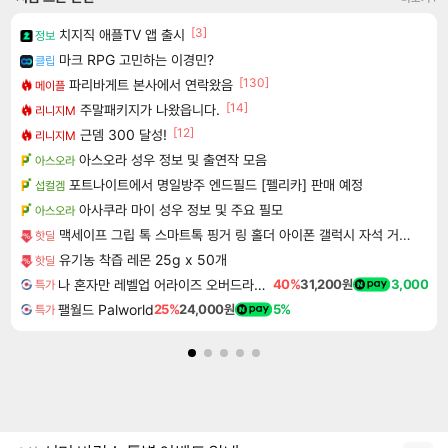
[3]
치지직 애플TV 앱 출시
정보
마크 RPG 고민하는 이경민?
클립
[130]
파리바게트 본사에서 연락왔음
메이플
[14]
주말패키지가 나왔읍니다.
리니지M
[12]
근뎀 300 달성!
리니지M
아스오라 성우 정보 및 출연작 모음
아스오라
포트나이트에서 명일방주 엔드필드 [펠리카] 판매 예정
섭컬겜
아사쿠라 마이 성우 정보 및 주요 필모
아스오라
맥세이프 그립 톡 스마트톡 핑거 링 홀더 아이폰 갤럭시 자석 거치대
핫딜
유기농 착즙 레몬 25g x 50개
핫딜
나 혼자만 레벨업 어라이즈 오버드라이브 디럭스 에디션 Solo Leveling Arise Overdrive Deluxe Edition
40%
31,200원
3,000
특가
팰월드 Palworld
25%
24,000원
5%
특가