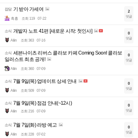
기 받아 가세여
잡담
2
댓글
흑횽
조회 119
07-22
개발자 노트 41편 [새로운 시작: 첫인사]
소식
0
댓글
Aliin
조회 363
07-16
세븐나이츠 리버스 콜라보 카페 Coming Soon! 콜라보
소식
0
일러스트 최초 공개!
댓글
Aliin
조회 360
07-09
7월 9일(목) 업데이트 상세 안내
소식
0
댓글
Aliin
조회 509
07-09
7월 9일(목) 점검 안내(~12시)
소식
0
댓글
Aliin
조회 216
07-09
7월 7일(화) 라방 예고
소식
0
댓글
Aliin
조회 228
07-02