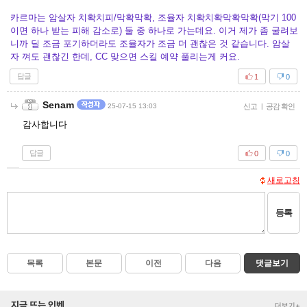
카르마는 암살자 치확치피/막확막확, 조율자 치확치확막확막확(막기 100
이면 하나 받는 피해 감소로) 둘 중 하나로 가는데요. 이거 제가 좀 굴려보
니까 딜 조금 포기하더라도 조율자가 조금 더 괜찮은 것 같습니다. 암살
자 껴도 괜찮긴 한데, CC 맞으면 스킬 예약 풀리는게 커요.
답글
1
0
Senam
25-07-15 13:03
신고
|
공감 확인
감사합니다
답글
0
0
새로고침
등록
목록
본문
이전
다음
댓글보기
지금 뜨는 인벤
더보기+