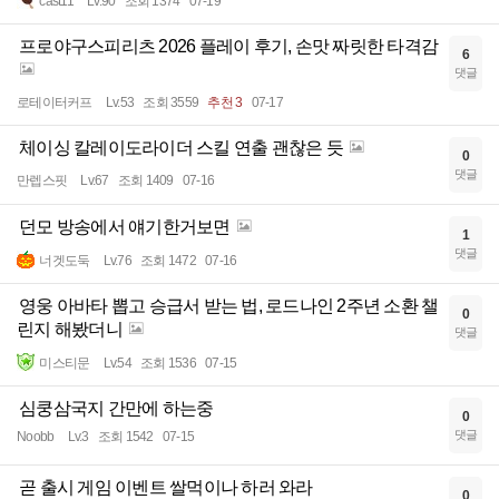
cast11
Lv.90
조회 1374
07-19
프로야구스피리츠 2026 플레이 후기, 손맛 짜릿한 타격감
6
댓글
로테이터커프
Lv.53
조회 3559
추천 3
07-17
체이싱 칼레이도라이더 스킬 연출 괜찮은 듯
0
댓글
만렙스핏
Lv.67
조회 1409
07-16
던모 방송에서 얘기한거보면
1
댓글
너겟도둑
Lv.76
조회 1472
07-16
영웅 아바타 뽑고 승급서 받는 법, 로드나인 2주년 소환 챌
0
린지 해봤더니
댓글
미스티문
Lv.54
조회 1536
07-15
심쿵삼국지 간만에 하는중
0
댓글
Noobb
Lv.3
조회 1542
07-15
곧 출시 게임 이벤트 쌀먹이나 하러 와라
0