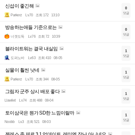
신섭이 좋긴해
0
댓글
Parkerz
Lv.70
조회 172
13:10
방송하는애들 기준으로는
0
댓글
너겟도둑
Lv.76
조회 72
10:39
블라이트워는 결국 내실임
1
댓글
도퍼노바
Lv.63
조회 410
08-05
실물이 훨씬 낫네
1
댓글
Parkerz
Lv.70
조회 344
08-05
그림자 군주 상시 배포 좋다
1
댓글
Llawliet
Lv.74
조회 488
08-04
토이삼국은 뭔가 SD한 느낌이랄까
1
댓글
Noobb
Lv.3
조회 521
08-03
젠레스 존 제로 3.1 업데이트, 레미엘 장난 아니네요