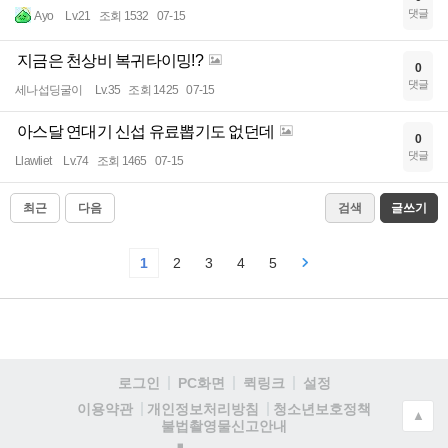
댓글
Ayo
Lv.21
조회 1532
07-15
지금은 천상비 복귀타이밍!?
0
댓글
세나섭딩굴이
Lv.35
조회 1425
07-15
아스달 연대기 신섭 유료뽑기도 없던데
0
댓글
Llawliet
Lv.74
조회 1465
07-15
최근
다음
검색
글쓰기
1
2
3
4
5
로그인
PC화면
퀵링크
설정
청소년보호정책
이용약관
개인정보처리방침
▲
불법촬영물신고안내