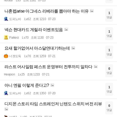
Noobb
Lv.3
조회 1181
07-23
나혼렙arise 아그네스 리베라를 뽑아야 하는 이유
1
댓글
도퍼노바
Lv.62
조회 1210
07-23
넥슨 현대카드 게릴라 이벤트있음
1
댓글
Parkerz
Lv.70
조회 1130
07-23
요새 할거없어서 아스달연대기하는데
1
댓글
너겟도둑
Lv.76
조회 1259
07-21
라스트 어사일럼 페스트 운영부터 전투까지 알차다
0
댓글
Heejoon
Lv.25
조회 1233
07-21
아니 엔필 이렇게 준다고?
1
댓글
도퍼노바
Lv.62
조회 1350
07-20
디지몬 스토리 타임 스트레인저 닌텐도 스위치 버전 리뷰
0
댓글