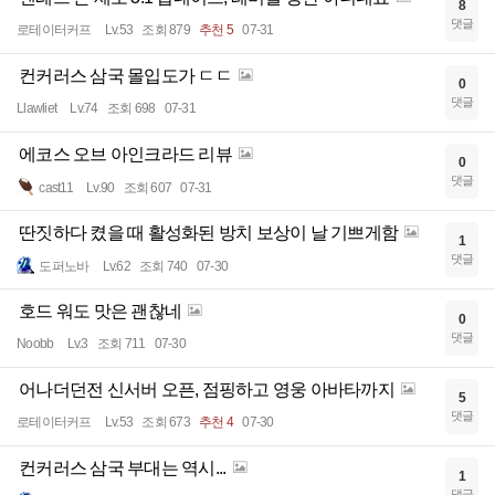
8
댓글
로테이터커프
Lv.53
조회 879
추천 5
07-31
컨커러스 삼국 몰입도가 ㄷㄷ
0
댓글
Llawliet
Lv.74
조회 698
07-31
에코스 오브 아인크라드 리뷰
0
댓글
cast11
Lv.90
조회 607
07-31
딴짓하다 켰을 때 활성화된 방치 보상이 날 기쁘게함
1
댓글
도퍼노바
Lv.62
조회 740
07-30
호드 워도 맛은 괜찮네
0
댓글
Noobb
Lv.3
조회 711
07-30
어나더던전 신서버 오픈, 점핑하고 영웅 아바타까지
5
댓글
로테이터커프
Lv.53
조회 673
추천 4
07-30
컨커러스 삼국 부대는 역시...
1
댓글