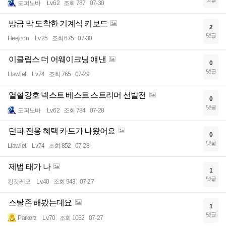
도퍼노바
Lv.62
조회 787
07-30
방금 막 도착한 기계식 키보드
2
댓글
Heejoon
Lv.25
조회 675
07-30
이클립스 더 어웨이크닝 얘낸
0
댓글
Llawliet
Lv.74
조회 765
07-29
열혈강호 넥스트 베스트 스트리머 선발전
0
댓글
도퍼노바
Lv.62
조회 784
07-28
던파 전용 혜택 카드가 나왔어요
0
댓글
Llawliet
Lv.74
조회 852
07-28
제법 태가 나
1
댓글
킹갓레오
Lv.40
조회 943
07-27
스탈존 해봤는데요
1
댓글
Parkerz
Lv.70
조회 1052
07-27