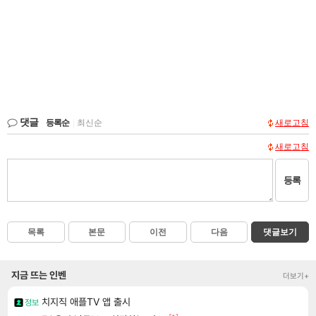
댓글
등록순
|
최신순
새로고침
새로고침
등록
목록
본문
이전
다음
댓글보기
지금 뜨는 인벤
더보기+
치지직 애플TV 앱 출시
정보