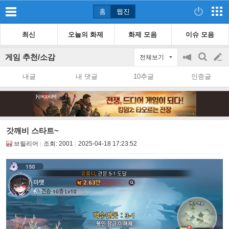
홈
웹진
최신
오늘의 화제
화제 모음
이슈 모음
게임 추천/소감
전체보기
공
검
글
지
색
내글
내 댓글
10추글
인증글
on/off
쓰
기
갓깨비 스타트~
브릴리어
조회:
2001
2025-04-18 17:23:52