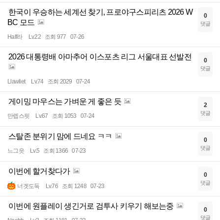
한국이 우승하는 세계선 찾기, 프로야구스피리츠 2026 W
0
BC 모드
댓글
Half라
Lv.22
조회 977
07-26
2026 대통령배 아마추어 이스포츠 리그 서울대표 선발전
0
댓글
Llawliet
Lv.74
조회 2029
07-24
게이밍 마우스는 가벼운 게 좋은 듯
2
댓글
만렙스핏
Lv.67
조회 1053
07-24
스탈존 분위기 맘에 드네요 ㅋㅋ
0
댓글
느그읏
Lv.5
조회 1366
07-23
이번에 할거찾다가
0
댓글
너겟도둑
Lv.76
조회 1248
07-23
이번에 원플레이 생긴거로 검투사 키우기 해보는중
0
댓글