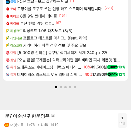
[1]
FC온 호날두보고 실망하는 민교
클립
[223]
고양이를 도구로 쓰는 인방 하꼬 스트리머 박제합니다.
로아
[151]
8월 9일 썬데이 메이플
메이플
[67]
부산 헌혈 먹튀 ㄷㄷ..
메이플
리싱크드 1.06 패치노트 (8/5)
리싱크드
프롤로그 테스트를 마치고.. (feat. 리아)
리밋제로
카가미하라 하루 성우 정보 및 주요 필모
아스오라
[5,000명 선착순] 동구밭 식기세척기 세제 240g x 2개
핫딜
[오늘 끝딜][2개월분] 닥터브라이언 멀티비타민 피치 레몬맛 젤리 멀티구미 100구미, 2개
핫딜
드래곤소드 어웨이크닝 디럭스 에디션 DragonSword Awakening Deluxe Edition
10%
49,500원
10%
특가
디제이맥스 리스펙트 V V 리버티 4 팩 DJMAX RESPECT V V Liberty 4 Pack DLC
40%
17,880원
12%
특가
문7 이순신 편한운영은
1
댓글
너겟도둑
Lv.76
조회 46
14:19