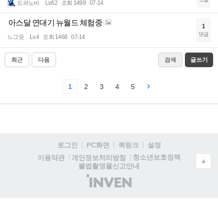
도퍼노바
Lv.62
조회 1499
07-14
아스달 연대기 뉴월드 체험중
1
댓글
느그읏
Lv.4
조회 1468
07-14
최근
다음
검색
글쓰기
1
2
3
4
5
로그인
PC화면
퀵링크
설정
청소년보호정책
이용약관
개인정보처리방침
▲
불법촬영물신고안내
(주)
인
벤