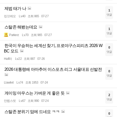
제법 태가 나
1
댓글
킹갓레오
Lv.40
조회 865
07-27
스탈존 해봤는데요
1
댓글
Parkerz
Lv.70
조회 965
07-27
한국이 우승하는 세계선 찾기, 프로야구스피리츠 2026 W
0
BC 모드
댓글
Half라
Lv.22
조회 887
07-26
2026 대통령배 아마추어 이스포츠 리그 서울대표 선발전
0
댓글
Llawliet
Lv.74
조회 1953
07-24
게이밍 마우스는 가벼운 게 좋은 듯
2
댓글
만렙스핏
Lv.67
조회 990
07-24
스탈존 분위기 맘에 드네요 ㅋㅋ
0