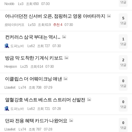
댓글
Noobb
Lv.3
조회 650
07-30
어나더던전 신서버 오픈, 점핑하고 영웅 아바타까지
5
댓글
로테이터커프
Lv.53
조회 619
추천 4
07-30
컨커러스 삼국 부대는 역시...
1
댓글
도퍼노바
Lv.62
조회 727
07-30
방금 막 도착한 기계식 키보드
2
댓글
Heejoon
Lv.25
조회 614
07-30
이클립스 더 어웨이크닝 얘낸
0
댓글
Llawliet
Lv.74
조회 708
07-29
열혈강호 넥스트 베스트 스트리머 선발전
0
댓글
도퍼노바
Lv.62
조회 721
07-28
던파 전용 혜택 카드가 나왔어요
0
댓글
Llawliet
Lv.74
조회 787
07-28