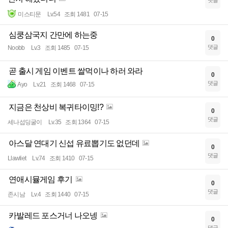
미스티문
Lv.54
조회 1481
07-15
심쿵삼국지 간만에 하는중
0
댓글
Noobb
Lv.3
조회 1485
07-15
곧 출시 게임 이벤트 쌀먹이나 하러 와라
0
댓글
Ayo
Lv.21
조회 1468
07-15
지금은 천상비 복귀타이밍!?
0
댓글
세나섭딩굴이
Lv.35
조회 1364
07-15
아스달 연대기 신섭 유료뽑기도 없던데
0
댓글
Llawliet
Lv.74
조회 1410
07-15
연애시뮬게임 후기
0
댓글
존시남
Lv.4
조회 1440
07-15
카발레드 포스거너 나오넹
0
댓글