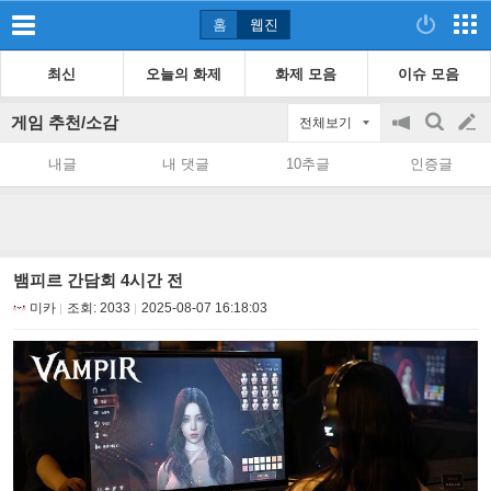
홈
웹진
최신
오늘의 화제
화제 모음
이슈 모음
게임 추천/소감
전체보기
공
검
글
지
색
내글
내 댓글
10추글
인증글
on/off
쓰
기
뱀피르 간담회 4시간 전
미카
조회:
2033
2025-08-07 16:18:03