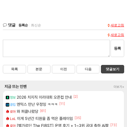
댓글
등록순
|
최신순
새로고침
새로고침
등록
목록
본문
이전
다음
댓글보기
지금 뜨는 인벤
더보기+
[2]
2026 치지직 이리대회 오픈컵 안내
정보
[11]
엔믹스 만난 우정잉 ㅋㅋㅋ
클립
[61]
와 퍼클나왔당
로아
[35]
이게 5년간 티원을 좀 먹은 플레이임
LoL
[73]
[벨가르딘 The FIRST] 운영 후기 + 1~3위 공대 축하 Ai짤
로아