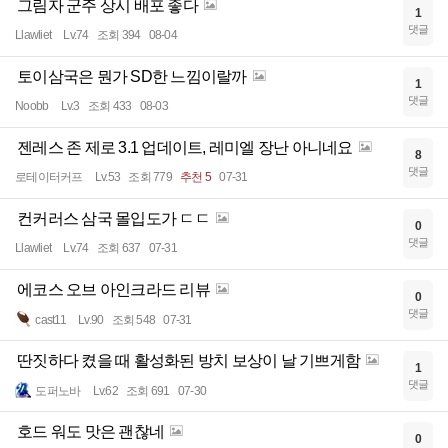
그림자 군주 상시 배포 좋다
1
댓글
Llawliet
Lv.74
조회 394
08-04
토이삼국은 뭔가 SD한 느낌이랄까
1
댓글
Noobb
Lv.3
조회 433
08-03
젠레스 존 제로 3.1 업데이트, 레미엘 장난 아니네요
8
댓글
로테이터커프
Lv.53
조회 779
추천 5
07-31
컨커러스 삼국 몰입도가 ㄷㄷ
0
댓글
Llawliet
Lv.74
조회 637
07-31
에코스 오브 아인크라드 리뷰
0
댓글
cast11
Lv.90
조회 548
07-31
딴짓하다 켰을 때 활성화된 방치 보상이 날 기쁘게함
1
댓글
도퍼노바
Lv.62
조회 691
07-30
호드 워도 맛은 괜찮네
0