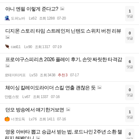
아니 엔필 이렇게 준다고?
1
댓글
도퍼노바
Lv.62
조회 1288
07-20
디지몬 스토리 타임 스트레인저 닌텐도 스위치 버전 리뷰
0
댓글
cast11
Lv.90
조회 1317
07-19
프로야구스피리츠 2026 플레이 후기, 손맛 짜릿한 타격감
6
댓글
로테이터커프
Lv.53
조회 3438
추천 3
07-17
체이싱 칼레이도라이더 스킬 연출 괜찮은 듯
0
댓글
만렙스핏
Lv.67
조회 1337
07-16
던모 방송에서 얘기한거보면
1
댓글
너겟도둑
Lv.76
조회 1411
07-16
영웅 아바타 뽑고 승급서 받는 법, 로드나인 2주년 소환 챌
0
린지 해봤더니
댓글