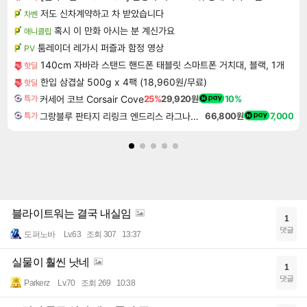
저도 신차계약하고 차 받았습니다
차벤
혹시 이 만화 아시는 분 계신가요
애니클립
툼레이더 레가시 퍼즐과 함정 영상
PV
140cm 자바라 스탠드 핸드폰 태블릿 스마트폰 거치대, 블랙, 1개
핫딜
한입 삼겹살 500g x 4팩 (18,960원/무료)
핫딜
커세어 코브 Corsair Cove
25%
29,920원
10%
특가
그랑블루 판타지 리링크 엔드리스 라그나로크 Granblue Fantasy Relink Endless Ragnarok
66,800원
7,000
특가
블라이트워는 결국 내실임
1
댓글
도퍼노바
Lv.63
조회 307
13:37
실물이 훨씬 낫네
1
댓글
Parkerz
Lv.70
조회 269
10:38