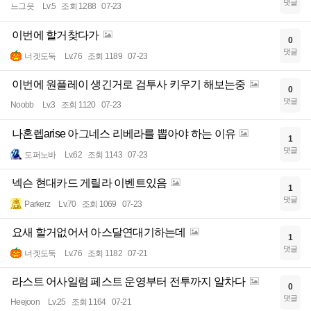
댓글
느그읏
Lv.5
조회 1288
07-23
이번에 할거찾다가
0
댓글
너겟도둑
Lv.76
조회 1189
07-23
이번에 원플레이 생긴거로 검투사 키우기 해보는중
0
댓글
Noobb
Lv.3
조회 1120
07-23
나혼렙arise 아그네스 리베라를 뽑아야 하는 이유
1
댓글
도퍼노바
Lv.62
조회 1143
07-23
넥슨 현대카드 게릴라 이벤트있음
1
댓글
Parkerz
Lv.70
조회 1069
07-23
요새 할거없어서 아스달연대기하는데
1
댓글
너겟도둑
Lv.76
조회 1182
07-21
라스트 어사일럼 페스트 운영부터 전투까지 알차다
0
댓글
Heejoon
Lv.25
조회 1164
07-21