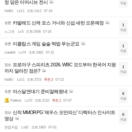
정 담은 이머시브 전시
댓글
Half라
Lv.21
조회 1412
07-18
카발레드 신캐 포스 거너와 신섭 새턴 오픈예정
토론
1
댓글
느그읏
Lv.5
조회 1908
07-16
이클립스 게임 슬슬 떡밥 푸는군요
토론
1
댓글
Llawliet
Lv.74
조회 1993
07-15
프로야구 스피리츠 2026, WBC 모드부터 한국어 지원
정보
1
까지 달라진 점은?
댓글
Half라
Lv.21
조회 3725
추천 2
07-13
아스달연대기 준비잘해왔네
토론
0
댓글
Parkerz
Lv.70
조회 2110
추천 1
07-07
신작 MMORPG '제우스 오만의신' 디렉터스 인사이트
정보
0
영상
댓글
한컵두컵
Lv.62
조회 1903
07-01