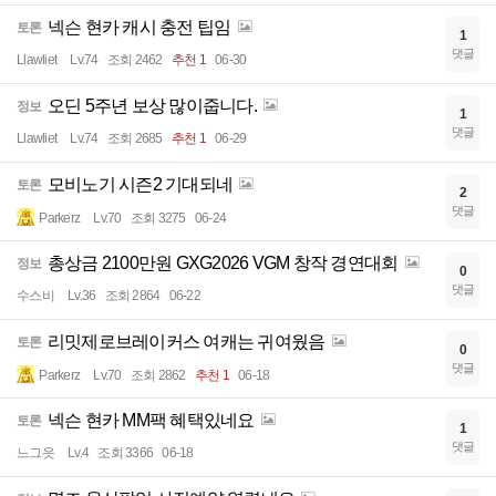
넥슨 현카 캐시 충전 팁임
토론
1
댓글
Llawliet
Lv.74
조회 2462
추천 1
06-30
오딘 5주년 보상 많이줍니다.
정보
1
댓글
Llawliet
Lv.74
조회 2685
추천 1
06-29
모비노기 시즌2 기대되네
토론
2
댓글
Parkerz
Lv.70
조회 3275
06-24
총상금 2100만원 GXG2026 VGM 창작 경연대회
정보
0
댓글
수스비
Lv.36
조회 2864
06-22
리밋제로브레이커스 여캐는 귀여웠음
토론
0
댓글
Parkerz
Lv.70
조회 2862
추천 1
06-18
넥슨 현카 MM팩 혜택있네요
토론
1
댓글
느그읏
Lv.4
조회 3366
06-18