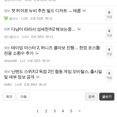
캣 히어로 뉴비 추천 빌드 디저트 → 매콤
정보
0
댓글
켈라스
Lv.25
조회 3328
06-11
다냥이 따라서 성세천하2 해보는중…
토론
0
댓글
천사엘프녀
Lv.13
조회 3459
06-11
테이밍 마스터 2, 허니즈 콜라보 진행… 한정 코스튬·
정보
0
전용 소환수 추가
댓글
Jerryworld
Lv.2
조회 3293
06-10
닌텐도 스위치2 독점 2인 협동 게임 오비탈스, 출시일
정보
0
및 세부 정보 공개
댓글
Half라
Lv.18
조회 3048
06-10
최근
다음
검색
글쓰기
1
2
3
4
5