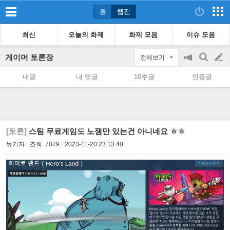
홈
웹진
최신
오늘의 화제
화제 모음
이슈 모음
게이머 토론장
전체보기
공
검
글
지
색
내글
내 댓글
10추글
인증글
on/off
쓰
기
[토론]
스팀 무료게임도 노잼만 있는건 아니네요 ㅎㅎ
뉴기자
조회:
7079
2023-11-20 23:13:40