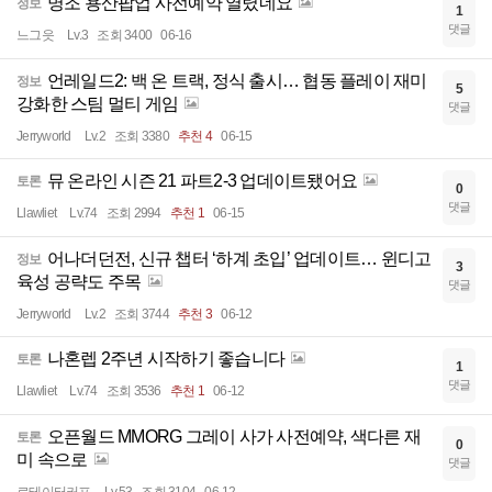
명조 용산팝업 사전예약 열렸네요
정보
1
댓글
느그읏
Lv.3
조회 3400
06-16
언레일드2: 백 온 트랙, 정식 출시… 협동 플레이 재미
정보
5
강화한 스팀 멀티 게임
댓글
Jerryworld
Lv.2
조회 3380
추천 4
06-15
뮤 온라인 시즌 21 파트2-3 업데이트됐어요
토론
0
댓글
Llawliet
Lv.74
조회 2994
추천 1
06-15
어나더던전, 신규 챕터 ‘하계 초입’ 업데이트… 윈디고
정보
3
육성 공략도 주목
댓글
Jerryworld
Lv.2
조회 3744
추천 3
06-12
나혼렙 2주년 시작하기 좋습니다
토론
1
댓글
Llawliet
Lv.74
조회 3536
추천 1
06-12
오픈월드 MMORG 그레이 사가 사전예약, 색다른 재
토론
0
미 속으로
댓글
로테이터커프
Lv.53
조회 3104
06-12