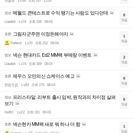
엔젤링
Lv.59
조회 167
12:05
메월드 콘테스트로 수익 땡기는 사람도 있다던데
정보
0
댓글
Llawliet
Lv.74
조회 338
08-06
그림자군주면 이정돈해야지
토론
1
댓글
Parkerz
Lv.70
조회 252
08-06
넥슨 현대카드 Ed2 MM팩 부메랑 이벤트
정보
2
댓글
Llawliet
Lv.74
조회 309
08-05
제우스 오만의신 쇼케이스 예고
토론
0
댓글
한컵두컵
Lv.63
조회 275
08-04
프리스타일: 리부트 출시 임박, 원작과의 차이점 살펴
정보
0
보기
댓글
Half라
Lv.22
조회 331
08-03
넥슨현카 MM팩 새로 뭐 하나 더 함
토론
1
댓글