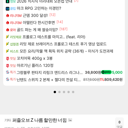
[7]
2026 치지직 이리대회 오픈컵 안내
정보
마크 RPG 고민하는 이경민?
클립
[12]
근뎀 300 달성!
리니지M
[14]
아떨린다 한시간후면
리니지M
[187]
골드 파는 게 왜 쌀숭이임?
로아
프롤로그 테스트를 마치고.. (feat. 리아)
리밋제로
리밋 제로 브레이커스 프롤로그 테스트 후기 영상 업로드
섭컬겜
모든 요리/작물 책 획득 위치 공략 (36개) - 미식가 도전과제
비스트
꼬치어묵 400g x 3봉
핫딜
아르기닌 플러스 120정
핫딜
그랑블루 판타지 리링크 엔드리스 라그나로크 업그레이드 킷 Granblue Fantasy Relink Endless Ragnarok Upgrade Kit DLC
36,800원
5,000
특가
닌텐도 스위치 2 본체 + 젤다의 전설 티어스 오브 더 킹덤 닌텐도 스위치 2 에디션 + 젤다의 전설 브레스 오브 더 와일드 닌텐도 스위치 2 에디션 번들
817,600원
1%
809,420원
특가
퍼즐오브 Z 나름 할만한 너낌
기타
0
댓글