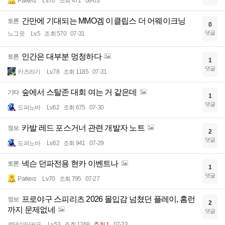
Parkerz
Lv.70
조회 471
08-03
간만에 기대되는 MMO겜 이클립스 더 어웨이크닝
토론
0
댓글
느그읏
Lv.5
조회 570
07-31
인간은 대부분 멍청하다
토론
1
댓글
카즈라기
Lv.78
조회 1185
07-31
숲에서 스탈존 대회 여는 거 같은데
기타
1
댓글
도퍼노바
Lv.62
조회 675
07-30
카발 레드 포스거너 관련 개발자 노트
정보
2
댓글
도퍼노바
Lv.62
조회 941
07-29
넥슨 던파전용 현카 이벤트나
토론
1
댓글
Parkerz
Lv.70
조회 795
07-27
프로야구 스피리츠 2026 몰입감 넘쳤던 플레이, 홈런
정보
2
까지 문제없네
댓글
로테이터커프
Lv.53
조회 1268
추천 1
07-23