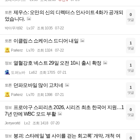
제우스: 오만의 신의 디렉터스 인사이트 4화가 공개되
토론
0
었습니다.
댓글
박아무개92
Lv.37
조회 1035
07-22
이클립스 쇼케이스 드디어 내일
토론
1
댓글
Parkerz
Lv.70
조회 1324
07-22
열혈강호 넥스트 29일 오전 10시 출시 확정
정보
1
댓글
도퍼노바
Lv.62
조회 1705
07-21
던파모바일 많이 고치네
토론
1
댓글
Parkerz
Lv.70
조회 1398
07-21
프로야구 스피리츠 2026, 시리즈 최초 한국어 지원…1
정보
0
7년 만에 WBC 모드 부활
댓글
Jerryworld
Lv.2
조회 1418
07-20
붕괴: 스타레일 '별 사이를 걷는 회고록' 개막, 개척 여
정보
0