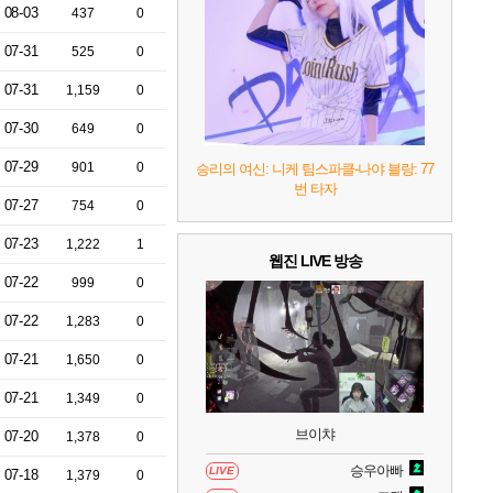
8
헤일로: 캠페인 이볼브드
2
08-03
437
0
07-31
525
0
9
캡틴 츠바사 2 월드 파이터즈
07-31
1,159
0
07-30
649
0
10
레고 배트맨: 레거시 오브 더 다크 나이트
07-29
901
0
승리의 여신: 니케 팀스파클-나야 블랑: 77
번 타자
07-27
754
0
07-23
1,222
1
웹진 LIVE 방송
07-22
999
0
07-22
1,283
0
07-21
1,650
0
07-21
1,349
0
브이챠
07-20
1,378
0
승우아빠
LIVE
07-18
1,379
0