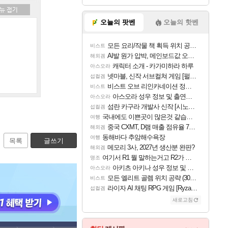
오늘의 팟벤
오늘의 핫벤
모든 요리/작물 책 획득 위치 공략 (36개) - 미식가 도전과제
비스트
AI발 원가 압박, 메인보드값 오르나
해외겜
캐릭터 소개 - 카가미하라 하루
아스오라
넷마블, 신작 서브컬쳐 게임 [펄 인 블루] 티저 사이트 오픈
섭컬겜
비스트 오브 리인카네이션 정보/공략글 모음
비스트
아스오라 성우 정보 및 출연작 모음
아스오라
섬란 카구라 개발사 신작 [시노비 넥서스] 연내 출시 예정
섭컬겜
국내에도 이쁜곳이 많은것 같습니다
여행
중국 CXMT, D램 매출 점유율 7%…글로벌 4위로 부상
해외겜
동해바다 추암해수욕장
여행
목록
글쓰기
메모리 3사, 2027년 생산분 완판?
해외겜
여기서 R1 뭘 말하는거고 R2가 뭘말하는걸까요?
명조
아키츠 아키나 성우 정보 및 주요 필모
아스오라
모든 엘리트 골렘 위치 공략 (30개) - 방랑 결투가
비스트
라이자 AI 채팅 RPG 게임 [RyzaChat: AI] 공개
섭컬겜
새로고침