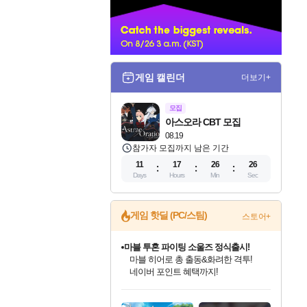
너
게임 캘린더
더보기+
모집
아스오라 CBT 모집
08.19
참가자 모집까지 남은 기간
11
17
26
25
Days
Hours
Min
Sec
게임 핫딜 (PC/스팀)
스토어+
마블 투혼 파이팅 소울즈 정식출시!
마블 히어로 총 출동&화려한 격투!
네이버 포인트 혜택까지!
인벤게임즈 8월 특별 할인!
드래곤소드: 어웨이크닝 입점!
문명 7 특별 할인!
귀무자: 검의 길 예약 판매 중!
비스트 오브 리인카네이션 정식 출시!
커세어 코브 출시 기념 할인!
더 렐릭 퍼스트 가디언 정식 출시
베데스다 40주년 기념 할인 중!
캡콤 프렌차이즈 할인 진행 중!
캡콤 일부 상품 상시 할인
스타워즈 은하계 레이서
로블록스 기프트 카드 공식 입점
인기 퍼블리셔 모음!
스팀으로 만나는 드래곤소드!
조선&고려 DLC 출시 예정
10% 할인과
게임프릭 신작 IP
해적'섬'을 발전시키자!
설화x하드코어 액션!
베데스다의 명작들을
몬헌, 바하 등 인기 IP를
몬헌 와일즈 & 드래곤즈 도그마2
인벤게임즈에서 10% 추가 적립
Robux를 가장 안전하고