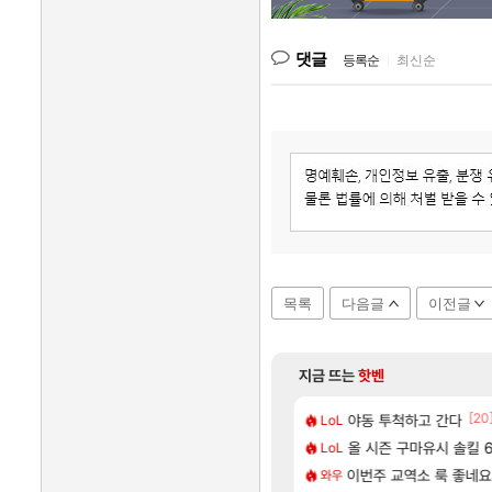
댓글
등록순
|
최신순
목록
다음글
이전글
지금 뜨는
핫벤
[66]
[20
몬헌 와일즈’, 30~40fps 목표 추정
튀 ㄷㄷ..
야동 투척하고 간다
혹시 이 만화 아시는
애니클립
LoL
[74]
습니다
| 야간 보초는 너무 힘들어
올 시즌 구마유시 솔킬 64
리싱크드 1.06 패치노
리싱크드
LoL
[1]
[212]
여행을 다녀왔습니다.
 40%글 존나 긁히네 씨발
국내에도 이쁜곳이 많은
이번주 교역소 룩 좋네요
여행
와우