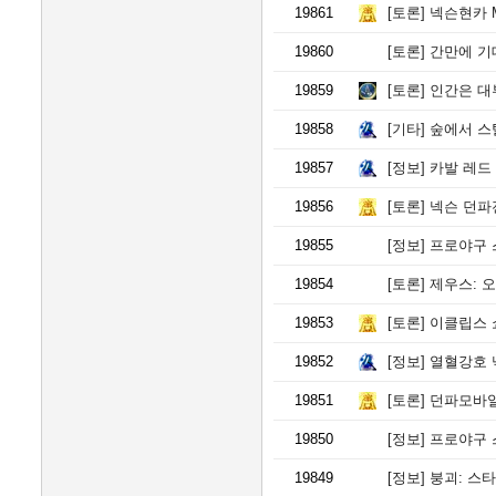
19861
[토론]
넥슨현카 M
19860
[토론]
간만에 기
19859
[토론]
인간은 대
19858
[기타]
숲에서 스
19857
[정보]
카발 레드
19856
[토론]
넥슨 던파
19855
[정보]
프로야구 스피리
19854
[토론]
제우스: 오만
19853
[토론]
이클립스 
19852
[정보]
열혈강호 넥
19851
[토론]
던파모바일
19850
[정보]
프로야구 스피리츠
19849
[정보]
붕괴: 스타레일 