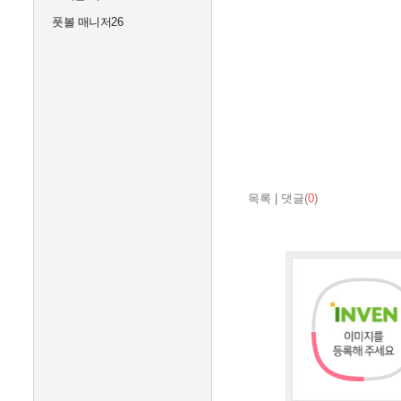
풋볼 매니저26
목록
|
댓글(
0
)