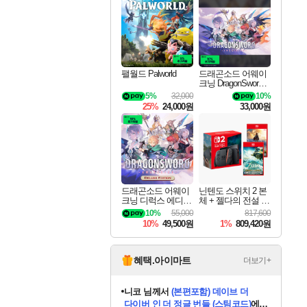
최대 90% 할인가를 만나보세요!
네이버혜택과 함께 만나보세요!
50%할인&추가 적립까지!
이니&베니 혜택까지!
네이버 혜택가와 함께 예약하세요!
할인&네이버혜택으로 만나보세요!
네이버페이 혜택과 만나보세요!
40주년 프로모션으로 만나보세요!
할인가에 만나보세요!
일부 에디션 상시 할인!
혜택으로 예약 판매 중
편안하게 충전하세요
팰월드 Palworld
드래곤소드 어웨이
크닝 DragonSword A
wakening
5%
32,000
10%
25%
24,000원
33,000원
드래곤소드 어웨이
닌텐도 스위치 2 본
크닝 디럭스 에디션
체 + 젤다의 전설 티
DragonSword Awake
어스 오브 더 킹덤
10%
55,000
817,600
ning Deluxe Edition
닌텐도 스위치 2 에
10%
49,500원
1%
809,420원
디션 + 젤다의 전설
브레스 오브 더 와
일드 닌텐도 스위치
2 에디션 번들
혜택.아이마트
더보기+
니코
님께서
(본편포함) 데이브 더
다이버 인 더 정글 번들 (스팀코드)
에