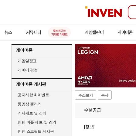
인
벤
로스트아크
뉴스
커뮤니티
게임캘린더
게이머존
기대평 이벤트
게이머존
게임일정표
게이머 평점
게이머존 게시판
공지사항 & 이벤트
주소보기
복사
동영상 갤러리
수분공급
기사제보 및 건의
인벤 어플 제보 및 건의
[정보]
인벤 스크립트 게시판