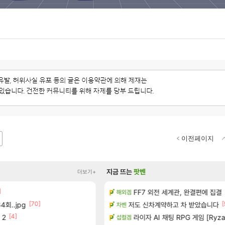
이전페이지
지금 뜨는
팟벤
더보기+
]
[3]
[13]
 분 계신가요
FF7 외전 세계관, 완결편에 집결
장비 올환 이후 약 7개월
해외겜
검은사막
[70]
[150]
[
회..jpg
트 (8/5)
저도 신차계약하고 차 받았습니다
8월 9일 썬데이 메이플
차벤
메이플
[4]
[13]
것 같습니다
 2
라이자 AI 채팅 RPG 게임 [RyzaC
방금 일어난일
섭컬겜
리니지M