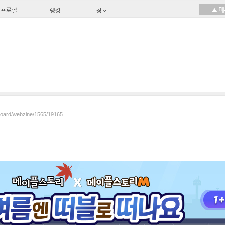
프로필
랭킹
칭호
/board/webzine/1565/19165