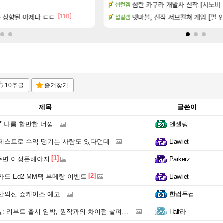
[
보드값 오르나
섬란 카구라 개발사 신작 [시노비 넥
챌린저#77777 저격했습니다!
섭컬겜
메이플
[110]
[1]
은 상향된 아제나 ㄷㄷ
점유율 7%…글로벌 4위로 부상
보상 공지 나온거 10추 하니 올리
넷마블, 신작 서브컬쳐 게임 [펄 인 블
섭컬겜
로아
10추글
즐겨찾기
제목
글쓴이
Z 나름 할만한 너낌
엔젤링
테스트로 수익 땡기는 사람도 있다던데
Llawliet
[1]
면 이정돈해야지
Parkerz
[2]
드 Ed2 MM팩 부메랑 이벤트
Llawliet
만의신 쇼케이스 예고
한컵두컵
 리부트 출시 임박, 원작과의 차이점 살펴보기
Half라