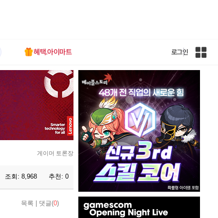
혜택.아이마트
로그인
인
벤
전
체
사
이
트
맵
게이머 토론장
조회:
8,968
추천:
0
인
목록
|
댓글(
0
)
벤
배