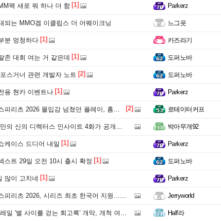
[1]
M팩 새로 뭐 하나 더 함
Parkerz
대되는 MMO겜 이클립스 더 어웨이크닝
느그읏
[1]
부분 멍청하다
카즈라기
[1]
탈존 대회 여는 거 같은데
도퍼노바
[2]
 포스거너 관련 개발자 노트
도퍼노바
[1]
전용 현카 이벤트나
Parkerz
[2]
츠 2026 몰입감 넘쳤던 플레이, 홈런까지 문제없네
로테이터커프
의 신의 디렉터스 인사이트 4화가 공개되었습니다.
박아무개92
[1]
쇼케이스 드디어 내일
Parkerz
[1]
스트 29일 오전 10시 출시 확정
도퍼노바
[1]
 많이 고치네
Parkerz
 2026, 시리즈 최초 한국어 지원…17년 만에 WBC 모드 부활
Jerryworld
'별 사이를 걷는 회고록' 개막, 개척 여정 담은 이머시브 전시
Half라