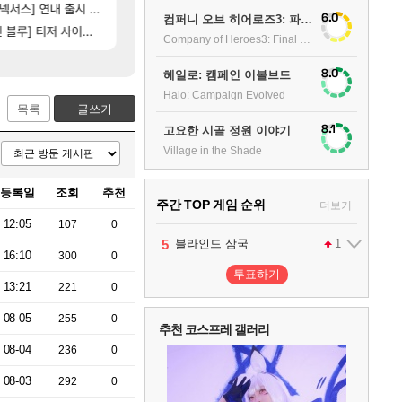
106]
서스] 연내 출시 예정
비스트 오브 리인카네이션 정보/공략글 모음
똘끼형 다 좋은데 해외작업장 도와주는 짓은 좀 아니지
비스트
리니지 클래식
6.0
컴퍼니 오브 히어로즈3: 파이널 스탠드
[83]
자
루] 티저 사이트 오픈
동해바다 추암해수욕장
고양이를 도구로 쓰는 인방 하꼬 스트리머 박제합니
여행
로아
Company of Heroes3: Final stand
8.0
헤일로: 캠페인 이볼브드
Halo: Campaign Evolved
목록
글쓰기
8.1
고요한 시골 정원 이야기
Village in the Shade
등록일
조회
추천
주간 TOP 게임 순위
더보기+
12:05
107
0
1
2
3
4
5
팰월드
프로야구스피리츠2026
드래곤소드 : 어웨이크닝
블라인드 삼국
어쌔신 크리드: 블랙 플래그 리싱크드
1
2
2
1
16:10
300
0
투표하기
13:21
221
0
6
그랑블루 판타지 리링크 - 엔드리스 라그나로크
1
08-05
255
0
추천 코스프레 갤러리
08-04
236
0
7
리듬 천국 미라클 스타즈
2
08-03
292
0