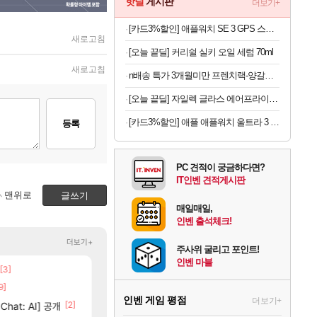
핫딜
게시판
더보기+
[카드3%할인] 애플워치 SE 3 GPS 스타라이트, 40mm, 스타라이트 스포츠밴드 (S/M)
새로고침
[오늘 끝딜] 커리쉴 실키 오일 세럼 70ml
새로고침
n배송 특가 3개월미만 프렌치랙-양갈비 양고기 밀키트 캠핑 쉽새끼 목초육 프랜치랙 프렌치렉 [원산지:뉴질랜드]
[오늘 끝딜] 자일렉 글라스 에어프라이어 6L 대용량 유리 바스켓
[카드3%할인] 애플 애플워치 울트라 3 셀룰러 블랙 티타늄, 49mm, 블랙 알파인 루프 M
등록
PC 견적이 궁금하다면?
IT인벤 견적게시판
맨위로
글쓰기
매일매일,
인벤 출석체크!
더보기+
주사위 굴리고 포인트!
인벤 마블
[3]
[66]
스위치2판 ‘몬헌 와일즈’, 30~40fps 목표
부산 헌혈 먹튀 ㄷㄷ..
해외겜
메이플
9]
[74]
크로체 따왔습니다
4컷 만화 | 야간 보초는 너무 힘들어
아주프로
로아
인벤 게임 평점
더보기+
[2]
[1]
[212]
hat: AI] 공개
7년만에 가족여행을 다녀왔습니다.
신호등 2인 40%글 존나 긁히네 씨발
여행
메이플