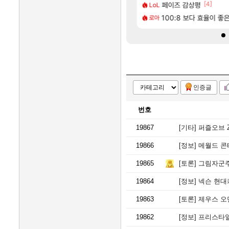
[35]
[4]
 리인카네이션 정보/공략글 모음
다 좋은데 해외작업장 도와주는 짓은 좀 아니지않냐?
페이즈 감상평
AI발 원가 압박, 메인
해외겜
LoL
[220]
암해수욕장
 쓰는 인방 하꼬 스트리머 박제합니다.
100:8 보다 효율이 좋
중국 CXMT, D램 매출 
해외겜
로아
인증글
번호
19867
[기타]
퍼즐오브 
19866
[정보]
메월드 콘
19865
[토론]
그림자군주
19864
[정보]
넥슨 현대카
19863
[토론]
제우스 오
19862
[정보]
프리스타일: