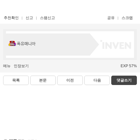
추천확인
신고
스팸신고
공유
스크랩
폭유매니아
메뉴
인장보기
EXP 57%
목록
본문
이전
다음
댓글쓰기