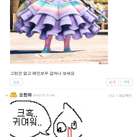
그런건 없고 레인보우 감자나 보세요
답글
2
0
요한좌
24-02-27 17:44
신고
|
공감 확인