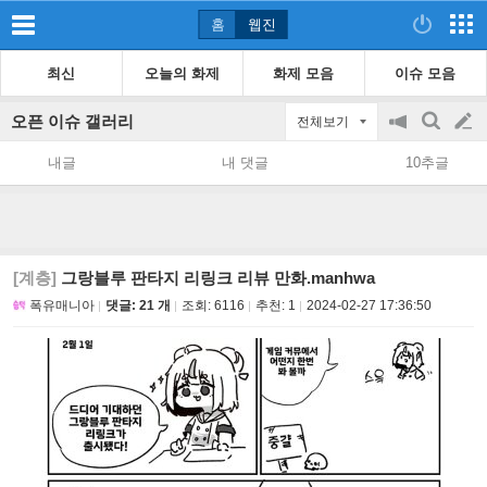
홈
웹진
최신
오늘의 화제
화제 모음
이슈 모음
오픈 이슈 갤러리
전체보기
공
검
글
지
색
내글
내 댓글
10추글
on/off
쓰
기
[계층]
그랑블루 판타지 리링크 리뷰 만화.manhwa
폭유매니아
댓글: 21 개
조회:
6116
추천:
1
2024-02-27 17:36:50