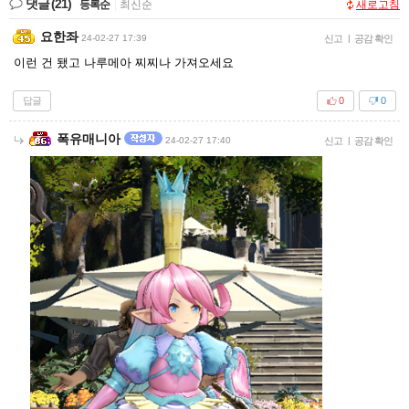
댓글
(21)
등록순
|
최신순
새로고침
요한좌
24-02-27 17:39
신고
|
공감 확인
이런 건 됐고 나루메아 찌찌나 가져오세요
답글
0
0
폭유매니아
24-02-27 17:40
신고
|
공감 확인