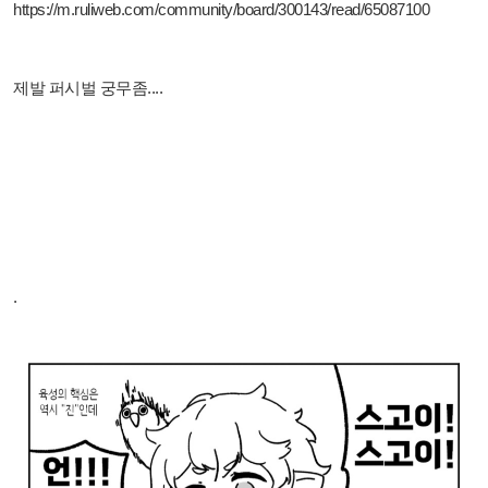
https://m.ruliweb.com/community/board/300143/read/65087100
제발 퍼시벌 궁무좀....
.