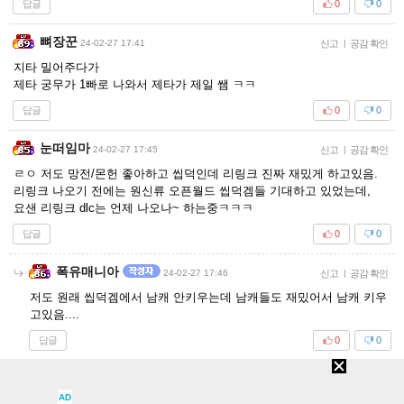
답글
0
0
뼈장꾼
24-02-27 17:41
신고
|
공감 확인
지타 밀어주다가
제타 궁무가 1빠로 나와서 제타가 제일 쌤 ㅋㅋ
답글
0
0
눈떠임마
24-02-27 17:45
신고
|
공감 확인
ㄹㅇ 저도 망전/몬헌 좋아하고 씹덕인데 리링크 진짜 재밌게 하고있음.
리링크 나오기 전에는 원신류 오픈월드 씹덕겜들 기대하고 있었는데,
요샌 리링크 dlc는 언제 나오나~ 하는중ㅋㅋㅋ
답글
0
0
폭유매니아
24-02-27 17:46
신고
|
공감 확인
저도 원래 씹덕겜에서 남캐 안키우는데 남캐들도 재밌어서 남캐 키우
고있음....
답글
0
0
나후릐루루
24-02-27 17:46
신고
|
공감 확인
AD
샤를로 재밋게 하고 있음