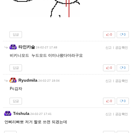
답글
0
0
타인카슬
24-02-27 17:48
신고
|
공감 확인
비키니모드 누드모드 이미나왔다더라구요
답글
0
0
Ryudmila
24-02-27 18:04
신고
|
공감 확인
Pc감자
답글
0
0
Trishula
24-02-27 17:41
신고
|
공감 확인
언삐리빠뽀 저거 짤로 쓰면 되겠는데