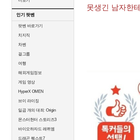
더보기
못생긴 남자한테
인기 팟벤
팟벤 바로가기
치지직
차벤
걸그룹
여행
해외게임정보
게임 영상
HyperX OMEN
브이 라이징
일곱 개의 대죄: Origin
몬스터헌터 스토리즈3
바이오하자드 레퀴엠
드래곤 퀘스트7