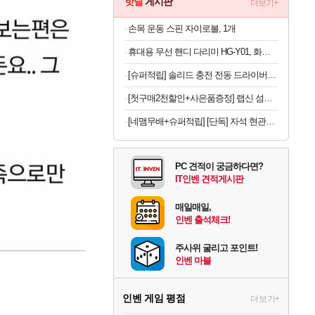
핫딜
게시판
더보기+
손목 운동 스핀 자이로볼, 1개
휴대용 무선 핸디 다리미 HG-Y01, 화이트, 1개
[슈퍼적립] 솔리드 충전 전동 드라이버 드릴 가정용 미니 소형 무선 세트 스크류 S-MD40
[첫구매2천할인+사은품증정] 랩신 섬유항균제 2L용기 2개 + 세탁세제 300ML 2개 증정
[네맴무배+슈퍼적립] [단독] 자석 현관마스크걸이 선반 걸이대 냉장고 현관문 열쇠 차키 접착식후크 모자걸이
PC 견적이 궁금하다면?
IT인벤 견적게시판
매일매일,
인벤 출석체크!
주사위 굴리고 포인트!
인벤 마블
인벤 게임 평점
더보기+