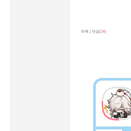
목록
|
댓글(
24
)