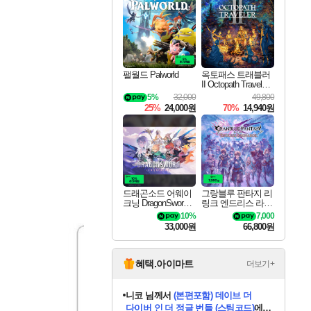
최대 90% 할인가를 만나보세요!
네이버혜택과 함께 만나보세요!
50%할인&추가 적립까지!
이니&베니 혜택까지!
네이버 혜택가와 함께 예약하세요!
할인&네이버혜택으로 만나보세요!
네이버페이 혜택과 만나보세요!
40주년 프로모션으로 만나보세요!
할인가에 만나보세요!
일부 에디션 상시 할인!
혜택으로 예약 판매 중
편안하게 충전하세요
팰월드 Palworld
옥토패스 트래블러
II Octopath Traveler I
I
5%
32,000
49,800
25%
24,000원
70%
14,940원
드래곤소드 어웨이
그랑블루 판타지 리
크닝 DragonSword A
링크 엔드리스 라그
wakening
나로크 Granblue Fa
10%
7,000
ntasy Relink Endless
33,000원
66,800원
Ragnarok
혜택.아이마트
더보기+
니코
님께서
(본편포함) 데이브 더
다이버 인 더 정글 번들 (스팀코드)
에