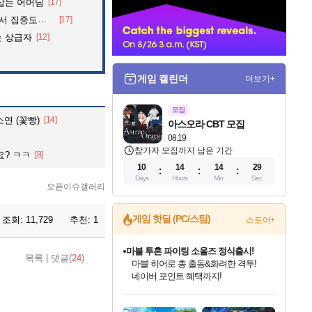
잡는 어머님
[17]
너
 아파트의 안내방송
[17]
는 상급자
[12]
게임 캘린더
더보기+
모집
연 (꽃빵)
[14]
아스오라 CBT 모집
08.19
참가자 모집까지 남은 기간
요? ㅋㅋ
[8]
10
14
14
28
Days
Hours
Min
Sec
오픈이슈갤러리
게임 핫딜 (PC/스팀)
조회:
11,729
추천:
1
스토어+
마블 투혼 파이팅 소울즈 정식출시!
목록
|
댓글(
24
)
마블 히어로 총 출동&화려한 격투!
네이버 포인트 혜택까지!
인벤게임즈 8월 특별 할인!
드래곤소드: 어웨이크닝 입점!
문명 7 특별 할인!
귀무자: 검의 길 예약 판매 중!
비스트 오브 리인카네이션 정식 출시!
커세어 코브 출시 기념 할인!
더 렐릭 퍼스트 가디언 정식 출시
베데스다 40주년 기념 할인 중!
캡콤 프렌차이즈 할인 진행 중!
캡콤 일부 상품 상시 할인
스타워즈 은하계 레이서
로블록스 기프트 카드 공식 입점
인기 퍼블리셔 모음!
스팀으로 만나는 드래곤소드!
조선&고려 DLC 출시 예정
10% 할인과
게임프릭 신작 IP
해적'섬'을 발전시키자!
설화x하드코어 액션!
베데스다의 명작들을
몬헌, 바하 등 인기 IP를
몬헌 와일즈 & 드래곤즈 도그마2
인벤게임즈에서 10% 추가 적립
Robux를 가장 안전하고