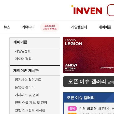
인
벤
로스트아크
뉴스
커뮤니티
게임캘린더
게이머존
기대평 이벤트
게이머존
게임일정표
게이머 평점
게이머존 게시판
공지사항 & 이벤트
오픈 이슈 갤러리
같이
동영상 갤러리
기사제보 및 건의
오픈 이슈 갤러리
인벤 어플 제보 및 건의
현역 최고령 배우라는 신
연예
인벤 스크립트 게시판