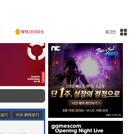
혜택.아이마트
로그인
인
벤
전
체
사
이
트
맵
제보기
이슈 화제보기
인
벤
배