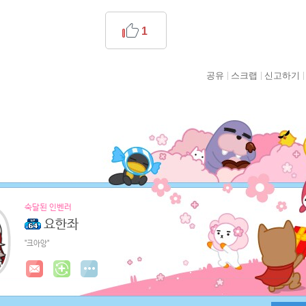
1
공유
스크랩
신고하기
숙달된 인벤러
요한좌
"크아앙"