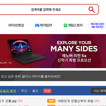
Submit
최대 90% 할인
라이브/영상
게이밍/IT
게임스토어
8월 프로모션
 보고 싶은 유머 글이나 이미지를 올려보세요!
오늘의 화제
주간
월간
이슈
지난 화
구 근황.jpg
[24]
대한민국 군종신부의 위엄
[42]
유머