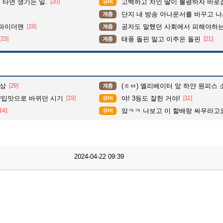
타면 생기는 일.
[20]
고백하고 차인 딸이 불평하자 바로
유머
단지 내 방송 아나운서를 바꾸고 나서 집중도가 확 올라갔다는 한
계층
삼파이더맨
[19]
공자도 말했던 사회에서 피해야하
계층
[23]
태풍 돌핀 말고 이주은 돌핀
[21]
계층
예상
[29]
(ㅎㅂ) 엘리베이터 앞 하얀 원피스 소
계층
양입맛으로 바뀌던 시기
[19]
야! 3등도 잘한 거야!
[11]
유머
14]
앜ㅋㅋ 나보고 이 할배랑 싸우라고
유머
2024-04-22 09:39