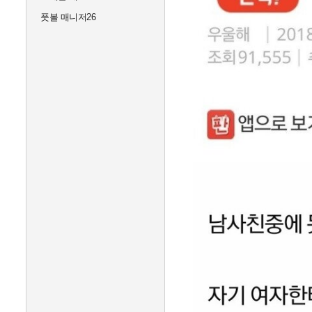
풋볼 매니저26