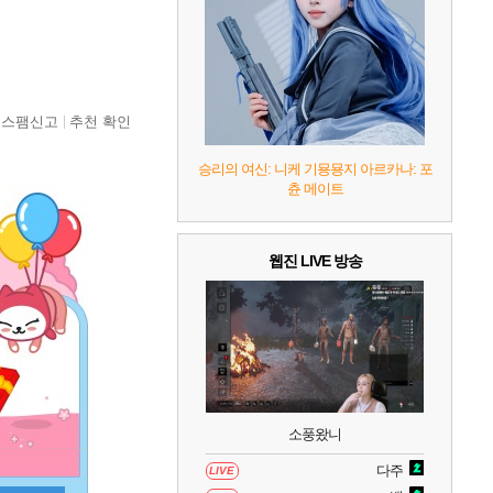
7
리듬 천국 미라클 스타즈
2
8
헤일로: 캠페인 이볼브드
2
스팸신고
추천 확인
9
캡틴 츠바사 2 월드 파이터즈
승리의 여신: 니케 기묭묭지 아르카나: 포
츈 메이트
10
레고 배트맨: 레거시 오브 더 다크 나이트
웹진 LIVE 방송
소풍왔니
다주
LIVE