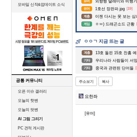
외향형 딸래미와 비행기 
유머
모바일 신작&업데이트 소식
1호선 장판파.jpg
[19]
유머
이젠 다시는 못 보는 
계층
ㅎㅂ) 드래곤소드 근황
게임
ㅇㅇㄱ 지금 뜨는 글
13호 돌핀 15호 찬홈 
계층
우리나라 사람들이 서
기타
중국과 관련된 단어들
[
기타
공통 커뮤니티
주소보기
복사
오픈 이슈 갤러리
요한좌
오늘의 핫벤
오늘의 팟벤
[유머]
AI 그림 그리기
PC 견적 게시판