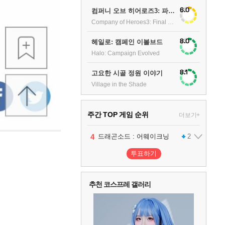
6.0
컴퍼니 오브 히어로즈3: 파이널 스탠드
Company of Heroes3: Final stand
8.0
헤일로: 캠페인 이볼브드
Halo: Campaign Evolved
8.1
고요한 시골 정원 이야기
Village in the Shade
주간 TOP 게임 순위
더보기+
1
2
3
4
팰월드
프로야구스피리츠2026
드래곤소드 : 어웨이크닝
어쌔신 크리드: 블랙 플래그 리싱크드
1
2
2
투표하기
5
블라인드 삼국
1
추천 코스프레 갤러리
6
그랑블루 판타지 리링크 - 엔드리스 라그나로크
1