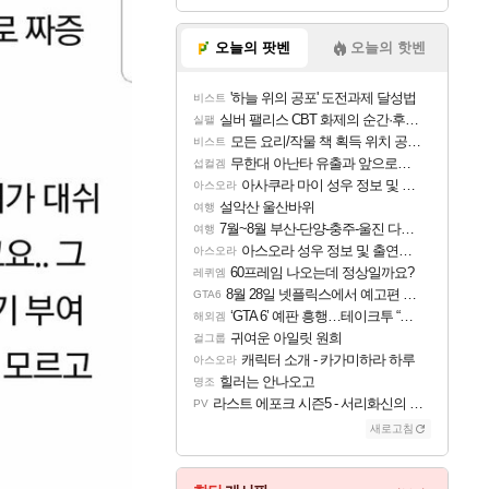
오늘의 팟벤
오늘의 핫벤
'하늘 위의 공포' 도전과제 달성법
비스트
실버 팰리스 CBT 화제의 순간·후기 모음
실팰
모든 요리/작물 책 획득 위치 공략 (36개) - 미식가 도전과제
비스트
무한대 아난타 유출과 앞으로의 예상 (루머)
섭컬겜
아사쿠라 마이 성우 정보 및 주요 필모
아스오라
설악산 울산바위
여행
7월~8월 부산-단양-충주-울진 다녀왔어요~
여행
아스오라 성우 정보 및 출연작 모음
아스오라
60프레임 나오는데 정상일까요?
레퀴엠
8월 28일 넷플릭스에서 예고편 공개 예정
GTA6
‘GTA 6’ 예판 흥행…테이크투 “내부 예상 크게 넘어”
해외겜
귀여운 아일릿 원희
걸그룹
캐릭터 소개 - 카가미하라 하루
아스오라
힐러는 안나오고
명조
라스트 에포크 시즌5 - 서리화신의 분노 티저
PV
새로고침