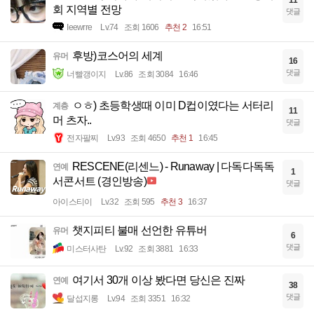
회 지역별 전망
댓글
Ieewrre
Lv.74
조회 1606
추천 2
16:51
후방)코스어의 세계
유머
16
댓글
너빨갱이지
Lv.86
조회 3084
16:46
ㅇㅎ) 초등학생때 이미 D컵이였다는 서터리
계층
11
머 츠자..
댓글
전자팔찌
Lv.93
조회 4650
추천 1
16:45
RESCENE(리센느) - Runaway | 다독다독독
연예
1
서콘서트 (경인방송)
댓글
아이스티이
Lv.32
조회 595
추천 3
16:37
챗지피티 불매 선언한 유튜버
유머
6
댓글
미스터사탄
Lv.92
조회 3881
16:33
여기서 30개 이상 봤다면 당신은 진짜
연예
38
댓글
달섭지롱
Lv.94
조회 3351
16:32