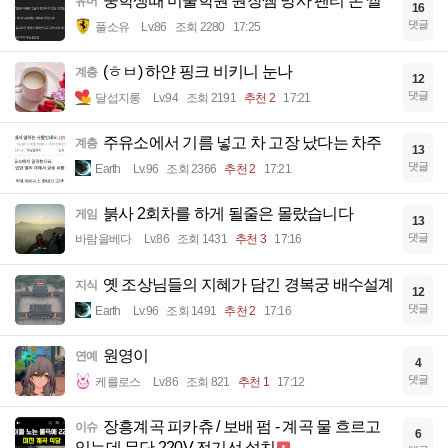
중학생때 미술학원 원장쌤 망사 팬티 본 썰
유머
16
댓글
풀소유
Lv.86
조회 2280
17:25
(ㅎㅂ) 하얀 핑크 비키니 눈나
계층
12
댓글
달섭지롱
Lv.94
조회 2191
추천 2
17:21
주유소에서 기름 넣고 차 고장 났다는 차주
계층
13
댓글
Earth
Lv.96
조회 2366
추천 2
17:21
붉사 2회차를 하게 될줄은 몰랐습니다
게임
13
댓글
바람을베다
Lv.86
조회 1431
추천 3
17:16
옛 조상님들의 지혜가 담긴 경복궁 배수설계
지식
12
댓글
Earth
Lv.96
조회 1491
추천 2
17:16
원영이
연예
4
댓글
케를로스
Lv.86
조회 821
추천 1
17:12
장흥계곡 피카츄 / 보배 펌 - 계곡 물 흐르고
이슈
6
있는데 무단 220V 전기선 설치