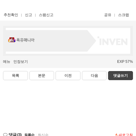
추천확인
신고
스팸신고
공유
스크랩
폭유매니아
메뉴
인장보기
EXP 57%
목록
본문
이전
다음
댓글쓰기
댓글
(3)
등록순
|
최신순
새로고침