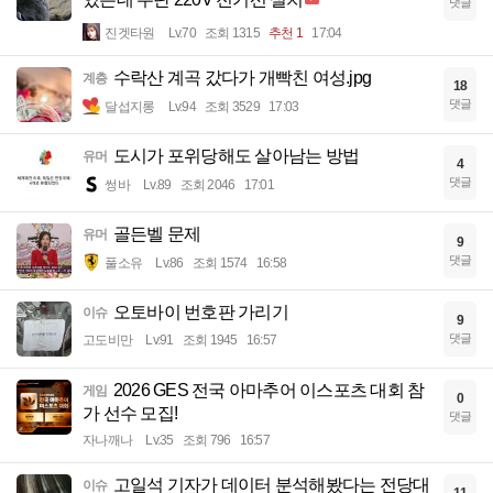
댓글
진겟타원
Lv.70
조회 1315
추천 1
17:04
수락산 계곡 갔다가 개빡친 여성.jpg
계층
18
댓글
달섭지롱
Lv.94
조회 3529
17:03
도시가 포위당해도 살아남는 방법
유머
4
댓글
썽바
Lv.89
조회 2046
17:01
골든벨 문제
유머
9
댓글
풀소유
Lv.86
조회 1574
16:58
오토바이 번호판 가리기
이슈
9
댓글
고도비만
Lv.91
조회 1945
16:57
2026 GES 전국 아마추어 이스포츠 대회 참
게임
0
가 선수 모집!
댓글
자나깨나
Lv.35
조회 796
16:57
고일석 기자가 데이터 분석해봤다는 전당대
이슈
11