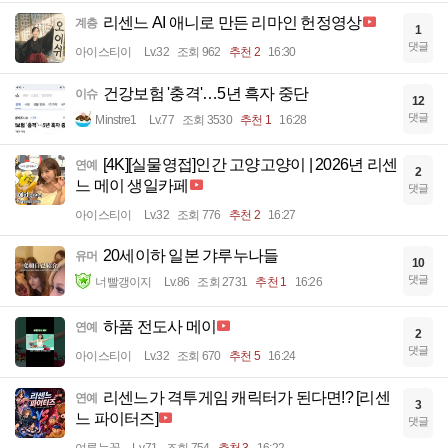
리센느 AI 애니로 만든 리마인 헌정영상
계층
1
댓글
아이스티이
Lv.32
조회 962
추천 2
16:30
건강보험 '충격'…5년 흑자 중단
이슈
12
댓글
Minstre1
Lv.77
조회 3530
추천 1
16:28
[4K][실물영접]인간 고양고양이 | 2026년 리센
연예
2
느 메이 생일카페
댓글
아이스티이
Lv.32
조회 776
추천 2
16:27
20세이하 일본 갸루누나들
유머
10
댓글
너빨갱이지
Lv.86
조회 2731
추천 1
16:26
하품 전도사 메이
연예
2
댓글
아이스티이
Lv.32
조회 670
추천 5
16:24
리센느가 격투게임 캐릭터가 된다면!? [리센
연예
3
느 파이터즈]
댓글
여름눈꽃
Lv.71
조회 754
추천 3
16:22