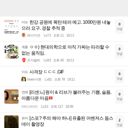
한강 공원에 폭탄 테러 예고. 1000만원 내놓
이슈
0
으라 요구. 경찰 추적 중
댓글
레이키얀
Lv.73
조회 11
18:12
ㅇㅎ) 현대의학으로 아직 가짜는 따라할 수
계층
0
없는 움직임.
댓글
전자팔찌
Lv.93
조회 45
18:12
사격장 ㄷㄷㄷ.GIF
이슈
0
댓글
Inven서현
Lv.81
조회 78
18:11
[리센느] 원이 & 리브가 불러주는 기쁨, 슬픔,
연예
0
아름다운 마음
댓글
아이스티이
Lv.32
조회 117
18:08
[스포? 주의 해야 하나] 유출된 어벤져스 둠스
유머
2
데이 촬영장
댓글