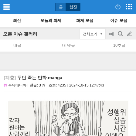
홈
웹진
최신
오늘의 화제
화제 모음
이슈 모음
오픈 이슈 갤러리
전체보기
공
검
글
지
색
내글
내 댓글
10추글
on/off
쓰
기
[계층]
두번 죽는 만화.manga
폭유매니아
댓글: 3 개
조회:
4235
2024-10-15 12:47:43