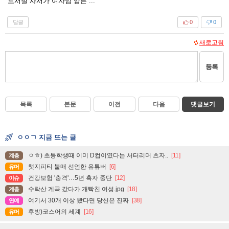
도서실 사서가 여자임 암튼 ...
답글
0
0
새로고침
등록
목록
본문
이전
다음
댓글보기
ㅇㅇㄱ 지금 뜨는 글
ㅇㅎ) 초등학생때 이미 D컵이였다는 서터리머 츠자..
[11]
계층
챗지피티 불매 선언한 유튜버
[6]
유머
건강보험 '충격'…5년 흑자 중단
[12]
이슈
수락산 계곡 갔다가 개빡친 여성.jpg
[18]
계층
여기서 30개 이상 봤다면 당신은 진짜
[38]
연예
후방)코스어의 세계
[16]
유머