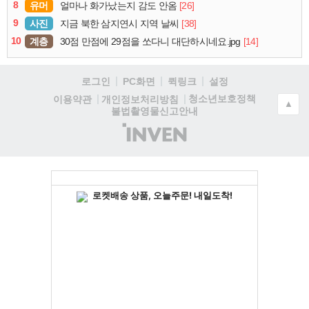
8
유머
[26]
얼마나 화가났는지 감도 안옴
9
사진
[38]
지금 북한 삼지연시 지역 날씨
10
계층
[14]
30점 만점에 29점을 쏘다니 대단하시네요.jpg
로그인
PC화면
퀵링크
설정
청소년보호정책
이용약관
개인정보처리방침
▲
불법촬영물신고안내
(주)
인
벤