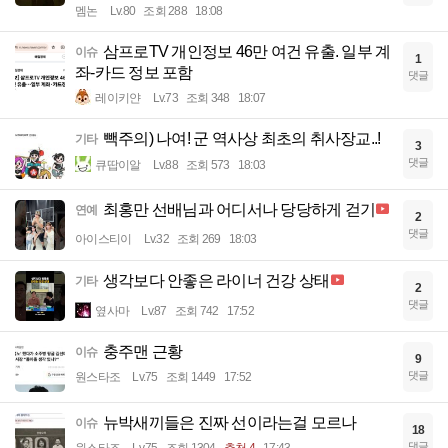
멤논
Lv.80
조회 288
18:08
삼프로TV 개인정보 46만 여건 유출. 일부 계
이슈
1
좌-카드 정보 포함
댓글
레이키얀
Lv.73
조회 348
18:07
빽주의) 나여! 군 역사상 최초의 취사장교..!
기타
3
댓글
큐땁이알
Lv.88
조회 573
18:03
최홍만 선배님과 어디서나 당당하게 걷기
연예
2
댓글
아이스티이
Lv.32
조회 269
18:03
생각보다 안좋은 라이너 건강 상태
기타
2
댓글
옆사마
Lv.87
조회 742
17:52
충주맨 근황
이슈
9
댓글
원스타조
Lv.75
조회 1449
17:52
뉴박새끼들은 진짜 선이라는걸 모르나
이슈
18
댓글
원스타조
Lv.75
조회 1304
추천 4
17:43