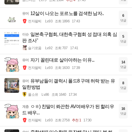
12살이 나오는 포르노를 검색한 남자..
유머
6
댓글
전자팔찌
Lv.93
조회 1896
17:43
일본축구협회, 대한축구협회 성 접대 의혹 심
이슈
5
판 조사"
댓글
슬기로움
Lv.92
조회 707
17:41
자기 꼴린대로 살아야하는 이유...
유머
14
댓글
전자팔찌
Lv.93
조회 1630
17:39
유부남들이 갤럭시 폴드8 구매 허락 받는 유
유머
8
일한방법
댓글
풀소유
Lv.86
조회 1640
17:34
ㅇㅎ) 친딸이 롸끈한 AV여배우가 된 할리우
계층
16
드 배우...
댓글
전자팔찌
Lv.93
조회 2758
추천 1
17:30