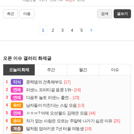
최근
다음
검색
글쓰기
1
2
3
4
5
오픈 이슈 갤러리 화제글
오늘의 화제
주간
월간
이슈
1
지식
[17]
중력댐의 건축해부도
2
연예
[16]
리센느 프리티걸 음중 1위~
3
연예
[23]
다음주 놀토 리센느 출연...
4
유머
[13]
남자들이 미친다는 스킬 모음
5
연예
[44]
ㅇㅎㅂ? 어제 오션월드 김채연 모음
6
유머
[25]
차가 없는 사람은 모르는 주말에 나가기 싫은 이유
7
계층
[18]
딸처럼 업어키운 7년 터울 여동생