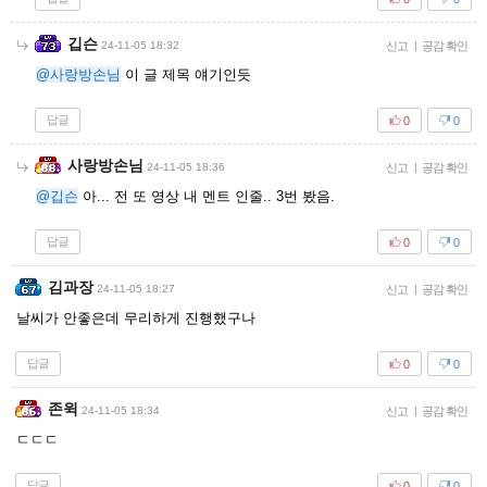
깁슨
24-11-05 18:32
신고
|
공감 확인
@사랑방손님
이 글 제목 얘기인듯
답글
0
0
사랑방손님
24-11-05 18:36
신고
|
공감 확인
@깁슨
아... 전 또 영상 내 멘트 인줄.. 3번 봤음.
답글
0
0
김과장
24-11-05 18:27
신고
|
공감 확인
날씨가 안좋은데 무리하게 진행했구나
답글
0
0
존윅
24-11-05 18:34
신고
|
공감 확인
ㄷㄷㄷ
답글
0
0