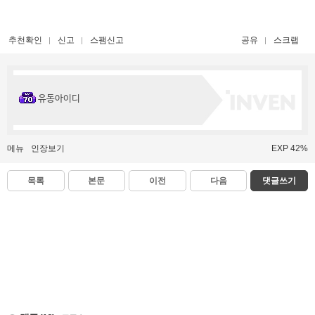
추천확인
신고
스팸신고
공유
스크랩
유동아이디
메뉴
인장보기
EXP 42%
목록
본문
이전
다음
댓글쓰기