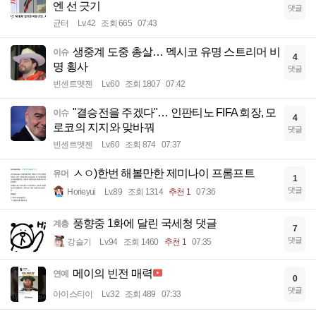
엔 선 긋기
댓글
균터
Lv.42
조회 665
07:43
생중계 도중 총살… 멕시코 유명 스트리머 비
이슈
4
명 횡사
댓글
빈센트멧젠
Lv.60
조회 1807
07:42
"결승전을 주겠다"… 인판티노 FIFA 회장, 모
이슈
4
로코의 지지와 맞바꿔
댓글
빈센트멧젠
Lv.60
조회 874
07:37
ㅅㅇ)한번 해볼만한 제미나이 프롬프트
유머
1
댓글
Horieyui
Lv.89
조회 1314
추천 1
07:36
풍향중 1화에 달린 국세청 댓글
계층
7
댓글
강슬기
Lv.94
조회 1460
추천 1
07:35
메이의 빈전 매력
연예
0
댓글
아이스티이
Lv.32
조회 489
07:33