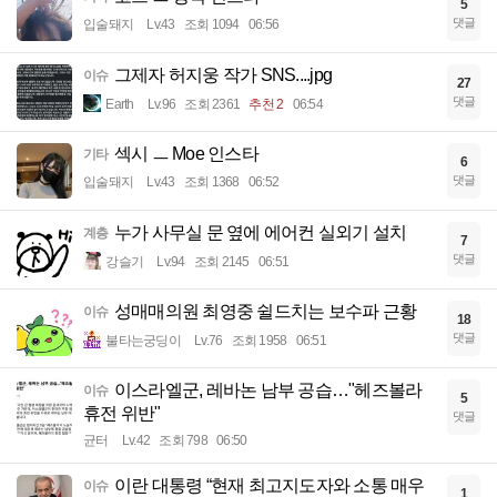
5
댓글
입술돼지
Lv.43
조회 1094
06:56
그제자 허지웅 작가 SNS....jpg
이슈
27
댓글
Earth
Lv.96
조회 2361
추천 2
06:54
섹시 ㅡ Moe 인스타
기타
6
댓글
입술돼지
Lv.43
조회 1368
06:52
누가 사무실 문 옆에 에어컨 실외기 설치
계층
7
댓글
강슬기
Lv.94
조회 2145
06:51
성매매의원 최영중 쉴드치는 보수파 근황
이슈
18
댓글
불타는궁딩이
Lv.76
조회 1958
06:51
이스라엘군, 레바논 남부 공습…"헤즈볼라
이슈
5
휴전 위반"
댓글
균터
Lv.42
조회 798
06:50
이란 대통령 “현재 최고지도자와 소통 매우
이슈
1