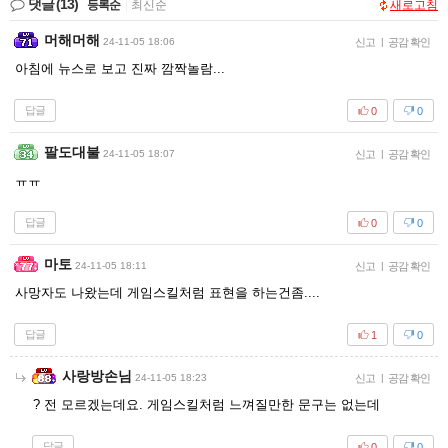
댓글
(13)
등록순
|
최신순
새로고침
머해머해
24-11-05 18:06
신고
|
공감 확인
아침에 뉴스로 보고 진짜 깜짝놀람...
답글
0
0
팔도대불
24-11-05 18:07
신고
|
공감 확인
ㅠㅠ
답글
0
0
마토
24-11-05 18:11
신고
|
공감 확인
사망자도 나왔는데 게임스킬처럼 표현을 하는건좀....
답글
1
0
사랑방손님
24-11-05 18:23
신고
|
공감 확인
? 전 모르겠는데요. 게임스킬처럼 느껴질만한 문구는 없는데
답글
0
0