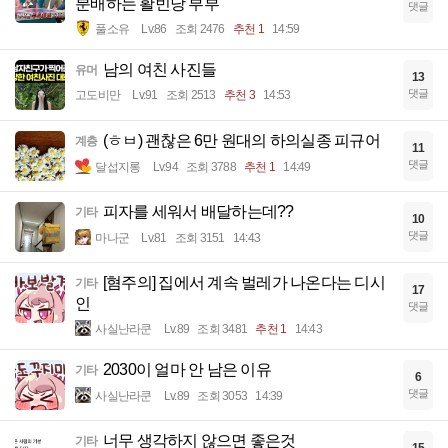
분배하는 활빈당 부부
댓글
풀소유
Lv.86
조회 2476
추천 1
14:59
남의 여친 사진들
유머
13
댓글
고도비만
Lv.91
조회 2513
추천 3
14:53
(ㅎㅂ) 괜찮은 6만 원대의 하의실종 피규어
계층
11
댓글
달섭지롱
Lv.94
조회 3788
추천 1
14:49
피자를 세워서 배달하는데??
기타
10
댓글
마나군
Lv.81
조회 3151
14:43
[혐주의] 집에서 계속 벌레가 나온다는 디시
기타
17
인
댓글
사실난라쿤
Lv.89
조회 3481
추천 1
14:43
2030이 얼마 안 남은 이유
기타
6
댓글
사실난라쿤
Lv.89
조회 3053
14:39
너무 생각하지 않으면 좋은것
기타