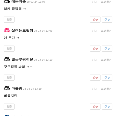
레몬과즙
25-03-24 13:07
신고
|
공감 확인
왜케 뚱뚱해 ㅋ
답글
0
0
살려는드릴께
25-03-24 13:09
신고
|
공감 확인
애 운다 ㅋ
답글
0
0
월급루팡전문
25-03-24 13:10
신고
|
공감 확인
땟구정물 봐라 ㅋㅋ
답글
0
0
마블링
25-03-24 13:19
신고
|
공감 확인
비육지탄..
답글
0
0