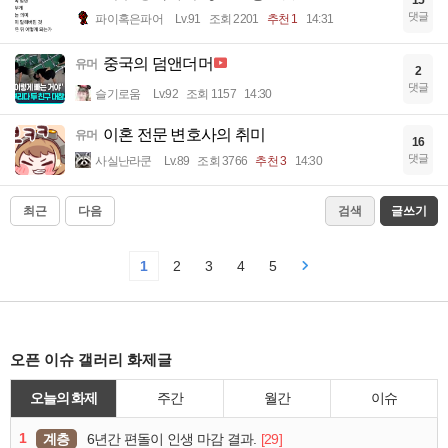
15
댓글
파이혹은파어
Lv.91
조회 2201
추천 1
14:31
중국의 덤앤더머
유머
2
댓글
슬기로움
Lv.92
조회 1157
14:30
이혼 전문 변호사의 취미
유머
16
댓글
사실난라쿤
Lv.89
조회 3766
추천 3
14:30
최근
다음
검색
글쓰기
1
2
3
4
5
오픈 이슈 갤러리 화제글
오늘의 화제
주간
월간
이슈
1
계층
[29]
6년간 편돌이 인생 마감 결과.