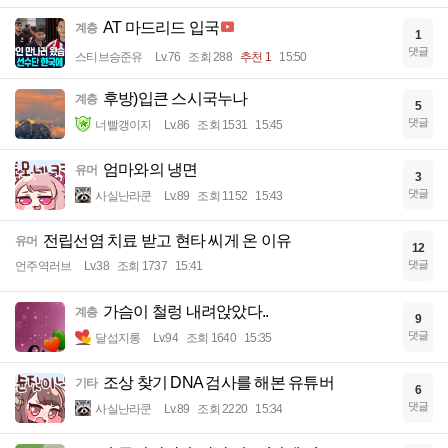
AT 마드리드 입국
계층
1
댓글
스티브승준유
Lv.76
조회 288
추천 1
15:50
후방)입큰 스시국누나
계층
5
댓글
너빨갱이지
Lv.86
조회 1531
15:45
엄마와의 냉면
유머
3
댓글
사실난라쿤
Lv.89
조회 1152
15:43
전립선염 치료 받고 현타 씨게 온 이유
유머
12
댓글
언주역러브
Lv.38
조회 1737
15:41
가슴이 철렁 내려앉았다..
계층
9
댓글
달섭지롱
Lv.94
조회 1640
15:35
조상 찾기 DNA 검사를 해본 유튜버
기타
6
댓글
사실난라쿤
Lv.89
조회 2220
15:34