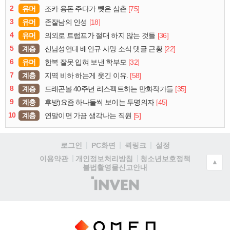
2
유머
[75]
조카 용돈 주다가 뺏은 삼촌
3
유머
[18]
존잘남의 인성
4
유머
[36]
의외로 트럼프가 절대 하지 않는 것들
5
계층
[22]
신남성연대 배인규 사망 소식 댓글 근황
6
유머
[32]
한복 잘못 입혀 보낸 학부모
7
계층
[58]
지역 비하 하는게 웃긴 이유.
8
계층
[35]
드래곤볼 40주년 리스펙트하는 만화작가들
9
계층
[45]
후방)요즘 하나둘씩 보이는 투명의자
10
계층
[5]
연말이면 가끔 생각나는 직원
로그인
PC화면
퀵링크
설정
청소년보호정책
이용약관
개인정보처리방침
▲
불법촬영물신고안내
(주)
인
벤