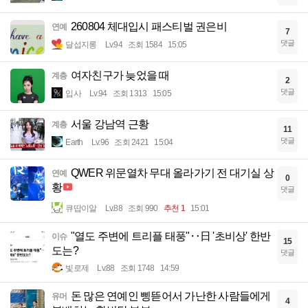
260804 체대입시 패스티벌 권은비
연예
7
댓글
달섭지롱
Lv.94
조회 1584
15:05
여자친구가 늦었을 때
계층
2
댓글
입사
Lv.94
조회 1313
15:05
서울 강남역 근황
계층
11
댓글
Earth
Lv.96
조회 2421
15:04
QWER 위문열차 무대 올라가기 전 대기실 상
연예
0
황
댓글
큐땁이알
Lv.88
조회 990
추천 1
15:01
"열도 주변에 트리플 태풍"‥日 '초비상' 한반
이슈
15
도는?
댓글
빛로제
Lv.88
조회 1748
14:59
돈 많은 연예인 삥뜯어서 가난한 사람들에게
유머
4