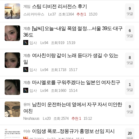
스팀 디비전 리서전스 후기
게임
9
댓글
스피커마우스
Lv.37
조회 1364
추천 1
15:20
[날씨] 오늘~내일 폭염 절정…서울 39도·대구
계층
6
36도
댓글
입사
Lv.94
조회 919
15:19
여사친이랑 같이 노래 듣다가 생길 수 있는
계층
8
일
댓글
입사
Lv.94
조회 1718
15:17
마시멜로를 구워주겠다는 일본인 여자친구
계층
1
댓글
입사
Lv.94
조회 1660
15:14
남친이 운전하는데 옆에서 자꾸 자서 미안한
유머
9
여친
댓글
Neuhauus
Lv.20
조회 2574
추천 1
15:12
이임생 폭로...정몽규가 홍명보 선임 지시
이슈
20
댓글