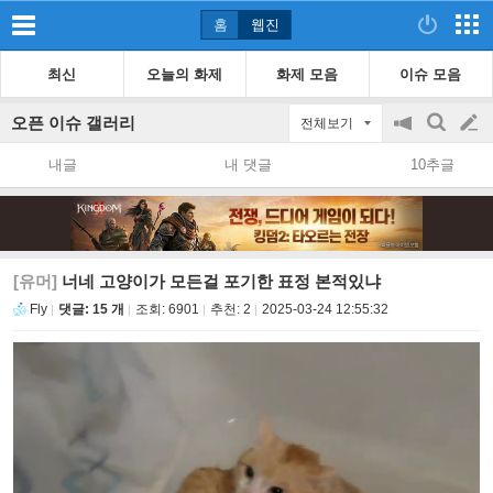
홈
웹진
최신
오늘의 화제
화제 모음
이슈 모음
오픈 이슈 갤러리
전체보기
공
검
글
지
색
내글
내 댓글
10추글
on/off
쓰
기
[유머]
너네 고양이가 모든걸 포기한 표정 본적있냐
Fly
댓글: 15 개
조회:
6901
추천:
2
2025-03-24 12:55:32