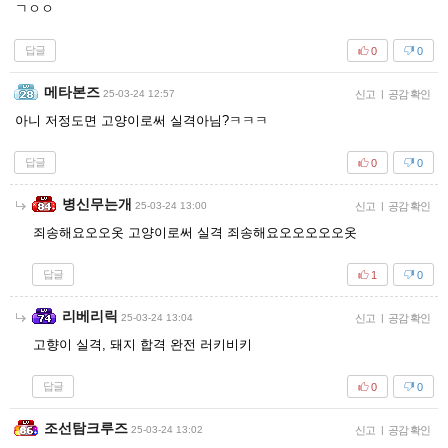
ㄱㅇㅇ
답글
0
0
메타본즈
25-03-24 12:57
신고
|
공감 확인
아니 저정도면 고양이로써 실격아님?ㅋㅋㅋ
답글
0
0
병신무는개
25-03-24 13:00
신고
|
공감 확인
죄송해요오오옷 고양이로써 실격 죄송해요오오오오오옷
답글
1
0
리베리릭
25-03-24 13:04
신고
|
공감 확인
고향이 실격, 돼지 합격 완전 러키비키
답글
0
0
조선탐크루즈
25-03-24 13:02
신고
|
공감 확인