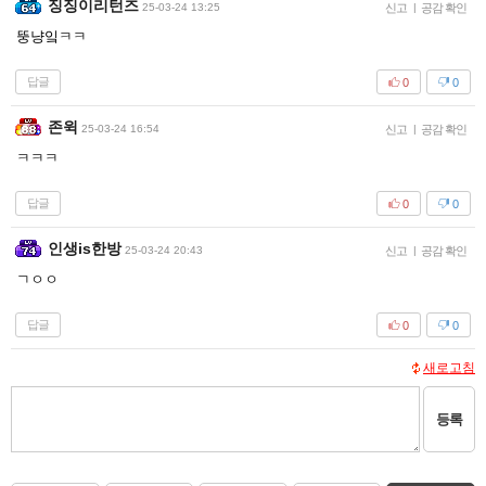
징징이리턴즈
25-03-24 13:25
신고
|
공감 확인
뚱냥잌ㅋㅋ
답글
0
0
존윅
25-03-24 16:54
신고
|
공감 확인
ㅋㅋㅋ
답글
0
0
인생is한방
25-03-24 20:43
신고
|
공감 확인
ㄱㅇㅇ
답글
0
0
새로고침
등록