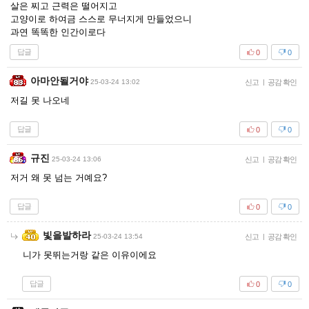
살은 찌고 근력은 떨어지고
고양이로 하여금 스스로 무너지게 만들었으니
과연 똑똑한 인간이로다
답글
0
0
아마안될거야
25-03-24 13:02
신고
|
공감 확인
저길 못 나오네
답글
0
0
규진
25-03-24 13:06
신고
|
공감 확인
저거 왜 못 넘는 거예요?
답글
0
0
빛을발하라
25-03-24 13:54
신고
|
공감 확인
니가 못뛰는거랑 같은 이유이에요
답글
0
0