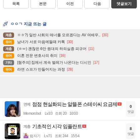
목록
본문
이전
다음
댓글보기
ㅇㅇㄱ 지금 뜨는 글
ㅇㅎ?) 일반 사회의 매너를 모르겠다는 AV 여배우..
[30]
계층
남녀가 서로 마음에들때 카톡
[30]
유머
(ㅎㅂ) 괜찮은 6만 원대의 하의실종 피규어
[11]
계층
이혼 전문 변호사의 취미
[16]
유머
[혐주의] 집에서 계속 벌레가 나온다는 디시인
[17]
기타
라면 스프가 만들어지는 과정
[28]
유머
점점 현실화되는 알뜰폰 스테이씨 요금제
연예
0
댓글
Memorobot
Lv.33
조회 20
16:00
기초적인 시각 임플란트
계층
8
댓글
럼자기
Lv.71
조회 244
15:54