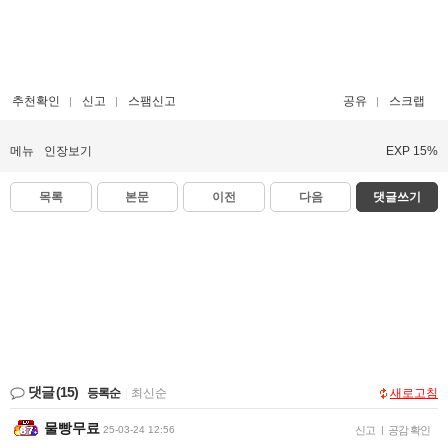
추천확인
신고
스팸신고
공유
스크랩
메뉴
인장보기
EXP 15%
목록
본문
이전
다음
댓글쓰기
댓글
(15)
등록순
|
최신순
새로고침
물빵무료
25-03-24 12:56
신고
|
공감 확인