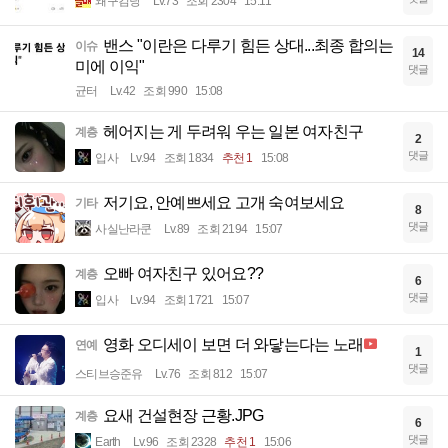
왜구김당
Lv.73
조회 2304
15:11
밴스 "이란은 다루기 힘든 상대...최종 합의는
이슈
14
미에 이익"
댓글
균터
Lv.42
조회 990
15:08
헤어지는 게 두려워 우는 일본 여자친구
계층
2
댓글
입사
Lv.94
조회 1834
추천 1
15:08
저기요, 안예쁘세요 고개 숙여보세요
기타
8
댓글
사실난라쿤
Lv.89
조회 2194
15:07
오빠 여자친구 있어요??
계층
6
댓글
입사
Lv.94
조회 1721
15:07
영화 오디세이 보면 더 와닿는다는 노래
연예
1
댓글
스티브승준유
Lv.76
조회 812
15:07
요새 건설현장 근황.JPG
계층
6
댓글
Earth
Lv.96
조회 2328
추천 1
15:06