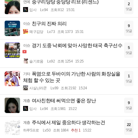
숭구리당당 숭당당 리브 (리센느)
연예
2
댓글
입사
Lv.94
조회 812
15:31
친구의 진짜 의리
이슈
9
댓글
왜구김당
Lv.73
조회 1373
15:31
경기 도중 낙뢰에 맞아 사망한 태국 축구선수
이슈
5
댓글
슬기로움
Lv.92
조회 1254
15:25
폭염으로 두바이의 가난한 사람의 화장실을
기타
1
체험 할 수 있는 곳
댓글
사실난라쿤
Lv.89
조회 2192
15:24
여사친한테 써먹으면 좋은 장난
계층
9
댓글
입사
Lv.94
조회 1981
15:22
주식에서 제일 중요하다 생각하는건
계층
22
댓글
하루5프로
Lv.50
조회 1884
추천 1
15:22