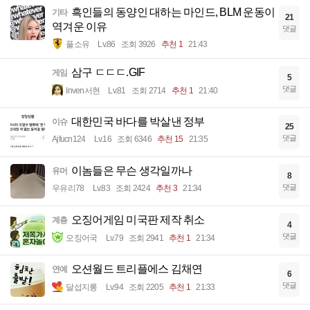
흑인들의 동양인 대하는 마인드, BLM 운동이
기타
21
역겨운 이유
댓글
풀소유
Lv.86
조회 3926
추천 1
21:43
삼구 ㄷㄷㄷ.GIF
게임
5
댓글
Inven서현
Lv.81
조회 2714
추천 1
21:40
대한민국 바다를 박살낸 정부
이슈
25
댓글
Ajfucn124
Lv.16
조회 6346
추천 15
21:35
이놈들은 무슨 생각일까나
유머
8
댓글
우유리78
Lv.83
조회 2424
추천 3
21:34
오징어게임 미국판 제작 취소
계층
4
댓글
오징어국
Lv.79
조회 2941
추천 1
21:34
오션월드 트리플에스 김채연
연예
6
댓글
달섭지롱
Lv.94
조회 2205
추천 1
21:33