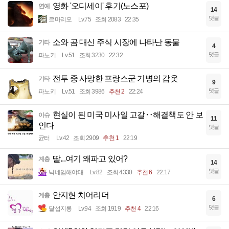
영화 '오디세이' 후기(노스포)
연예
14
댓글
르마리오
Lv.75
조회 2083
22:35
소와 곰 대신 주식 시장에 나타난 동물
기타
4
댓글
파노키
Lv.51
조회 3230
22:32
전투 중 사망한 프랑스군 기병의 갑옷
기타
9
댓글
파노키
Lv.51
조회 3986
추천 2
22:24
현실이 된 미국 미사일 고갈‥해결책도 안 보
이슈
11
인다
댓글
균터
Lv.42
조회 2909
추천 1
22:19
딸...여기 왜파고 있어?
계층
14
댓글
닉네임해야대
Lv.82
조회 4330
추천 6
22:17
안지현 치어리더
계층
6
댓글
달섭지롱
Lv.94
조회 1919
추천 4
22:16