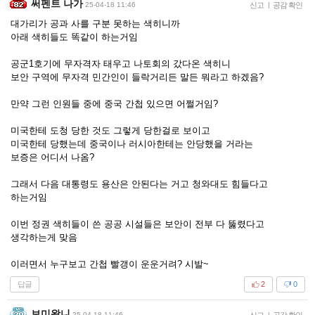
써펜트 나가
25-04-18 11:46
신고
|
공감 확인
대가리가 공과 사를 구분 못하는 색히니까
아래 색히들도 똑같이 하는거임
공군1호기에 무자격자 태우고 나토회의 갔다온 색히니
보안 구역에 무자격 민간인이 들락거리든 말든 뭐라고 하겠음?
만약 그런 인원들 중에 중국 간첩 있으면 어쩔거임?
미국한테 도청 당한 것도 그렇게 당한걸로 보이고
미국한테 당했는데 중국이나 러시아한테는 안당했을 거라는
보증은 어디서 나옴?
그래서 다음 대통령도 용산은 안된다는 거고 청와대도 힘들다고
하는거임
이번 정권 색히들이 쓴 공공 시설들은 보안이 전부 다 뚫렸다고
생각하는게 맞음
이러면서 누구보고 간첩 빨갱이 운운거려? 시발~
답글
2
0
보미왔니
25-04-18 11:46
신고
|
공감 확인