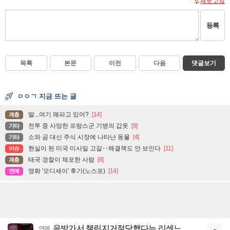
새로고침
등록
목록
본문
이전
다음
댓글보기
ㅇㅇㄱ 지금 뜨는 글
딸...여기 왜파고 있어?
[14]
계층
전투 중 사망한 프랑스군 기병의 갑옷
[9]
기타
소와 곰 대신 주식 시장에 나타난 동물
[4]
기타
현실이 된 미국 미사일 고갈‥해결책도 안 보인다
[11]
이슈
태국 경찰이 체포한 사람
[8]
계층
영화 '오디세이' 후기(노스포)
[14]
연예
음방가서 챌린지거절당했다는 리센느
연예