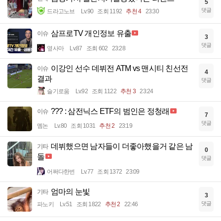
5
댓글
드라고노브
Lv.90
조회 1192
추천 4
23:30
삼프로TV 개인정보 유출
이슈
3
댓글
옆사마
Lv.87
조회 602
23:28
이강인 선수 데뷔전 ATM vs 맨시티 친선전
이슈
4
결과
댓글
슬기로움
Lv.92
조회 1122
추천 3
23:24
??? : 삼전닉스 ETF의 범인은 정청래
이슈
7
댓글
멤논
Lv.80
조회 1031
추천 2
23:19
데뷔했으면 남자들이 더좋아했을거 같은 남
기타
0
돌
댓글
어쩌다한번
Lv.77
조회 1372
23:09
엄마의 눈빛
기타
3
댓글
파노키
Lv.51
조회 1822
추천 2
22:46