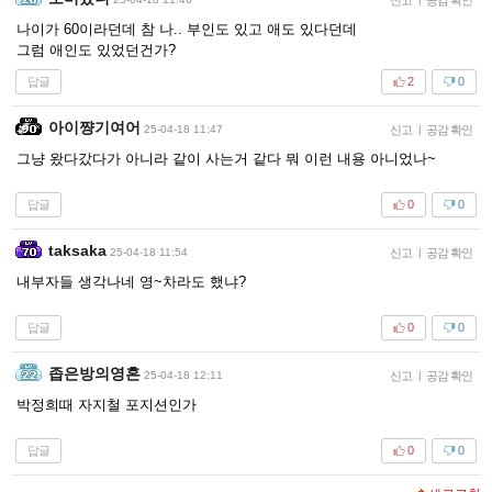
나이가 60이라던데 참 나.. 부인도 있고 애도 있다던데
그럼 애인도 있었던건가?
답글
2
0
아이쨩기여어
25-04-18 11:47
신고
|
공감 확인
그냥 왔다갔다가 아니라 같이 사는거 같다 뭐 이런 내용 아니었나~
답글
0
0
taksaka
25-04-18 11:54
신고
|
공감 확인
내부자들 생각나네 영~차라도 했냐?
답글
0
0
좁은방의영혼
25-04-18 12:11
신고
|
공감 확인
박정희때 자지철 포지션인가
답글
0
0