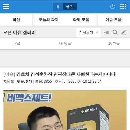
홈
웹진
최신
오늘의 화제
화제 모음
이슈 모음
오픈 이슈 갤러리
전체보기
공
검
글
지
색
내글
내 댓글
10추글
on/off
쓰
기
[이슈]
경호처 김성훈차장 연판장때문 사퇴한다는게아니다
지원뜨
댓글: 6 개
조회:
3855
추천:
5
2025-04-18 11:39:54