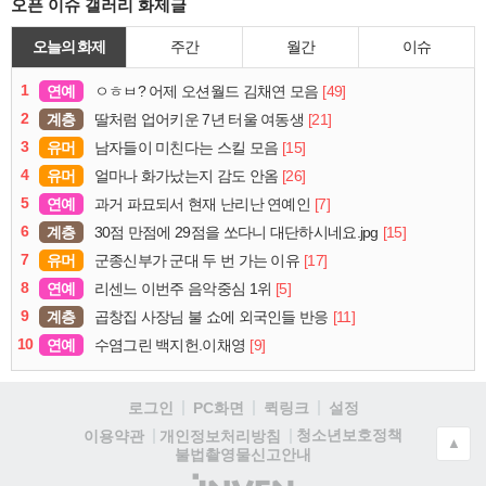
오픈 이슈 갤러리 화제글
오늘의 화제
주간
월간
이슈
1
연예
[49]
ㅇㅎㅂ? 어제 오션월드 김채연 모음
2
계층
[21]
딸처럼 업어키운 7년 터울 여동생
3
유머
[15]
남자들이 미친다는 스킬 모음
4
유머
[26]
얼마나 화가났는지 감도 안옴
5
연예
[7]
과거 파묘되서 현재 난리난 연예인
6
계층
[15]
30점 만점에 29점을 쏘다니 대단하시네요.jpg
7
유머
[17]
군종신부가 군대 두 번 가는 이유
8
연예
[5]
리센느 이번주 음악중심 1위
9
계층
[11]
곱창집 사장님 불 쇼에 외국인들 반응
10
연예
[9]
수염그린 백지헌.이채영
로그인
PC화면
퀵링크
설정
청소년보호정책
이용약관
개인정보처리방침
▲
불법촬영물신고안내
(주)