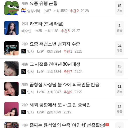
요증 유행 근황
계층
24
댓글
명량거북
Lv.87
조회 4552
추천 2
21:28
카즈하 (르세라핌)
연예
2
댓글
배수민
Lv.35
조회 1183
추천 5
21:27
요즘 촉법소년 범죄자 수준
이슈
24
댓글
입사
Lv.94
조회 2924
추천 1
21:26
그 시절을 견뎌낸 80년대생
계층
15
댓글
입사
Lv.94
조회 3834
추천 7
21:24
곱창집 사장님 불 쇼에 외국인들 반응
계층
11
댓글
입사
Lv.94
조회 3947
추천 9
21:22
해외 공항에서 또 사고 친 중국인
이슈
12
댓글
입사
Lv.94
조회 4079
21:19
즙짜는 윤석열의 수족 '여인형' 선즙필승!
이슈
9