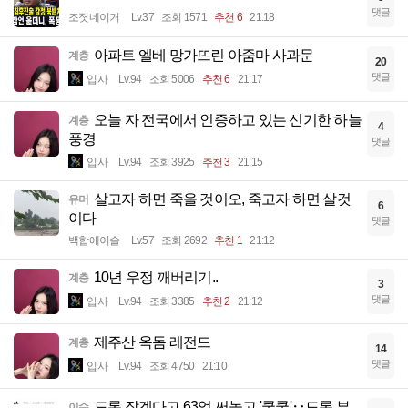
댓글
조졋네이거
Lv.37
조회 1571
추천 6
21:18
아파트 엘베 망가뜨린 아줌마 사과문
계층
20
댓글
입사
Lv.94
조회 5006
추천 6
21:17
오늘 자 전국에서 인증하고 있는 신기한 하늘
계층
4
풍경
댓글
입사
Lv.94
조회 3925
추천 3
21:15
살고자 하면 죽을 것이오, 죽고자 하면 살것
유머
6
이다
댓글
백합에이슬
Lv.57
조회 2692
추천 1
21:12
10년 우정 깨버리기..
계층
3
댓글
입사
Lv.94
조회 3385
추천 2
21:12
제주산 옥돔 레전드
계층
14
댓글
입사
Lv.94
조회 4750
21:10
드론 잡겠다고 63억 써놓고 '쿨쿨'‥드론 부
이슈