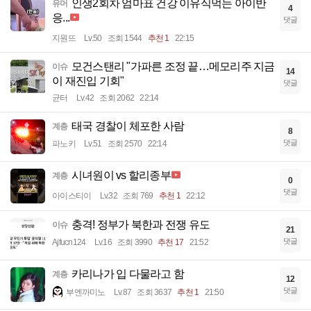
인생2회차 엄마표 건강 이유식먹는 아이반
유머
4
응...
댓글
지원뜨
Lv.50
조회 1544
추천 1
22:15
모건스탠리 "가파른 조정 끝…메모리주 지금
이슈
14
이 재진입 기회"
댓글
균터
Lv.42
조회 2062
22:14
태국 경찰이 체포한 사람
계층
8
댓글
파노키
Lv.51
조회 2570
22:14
시녀원이 vs 할리종부
계층
0
댓글
아이스티이
Lv.32
조회 769
추천 1
22:12
충격! 정부가 북한과 전쟁 유도
이슈
21
댓글
Ajfucn124
Lv.16
조회 3990
추천 17
21:52
카리나가 입 다물라고 함
계층
12
댓글
부엔까미노
Lv.87
조회 3637
추천 1
21:50