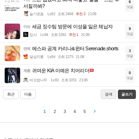
6
서질까봐?
댓글
슬기로움
Lv.92
조회 2498
추천 3
21:09
세금 징수팀 방문에 이성을 잃은 체납자
이슈
9
댓글
입사
Lv.94
조회 3281
추천 1
21:08
에스파 공계 카리나&윈터 Serenade.shorts
연예
3
댓글
달섭지롱
Lv.94
조회 1275
21:08
귀여운 KIA 이예은 치어리더
계층
0
댓글
바오밥나무
Lv.83
조회 1051
21:06
최근
다음
검색
글쓰기
1
2
3
4
5