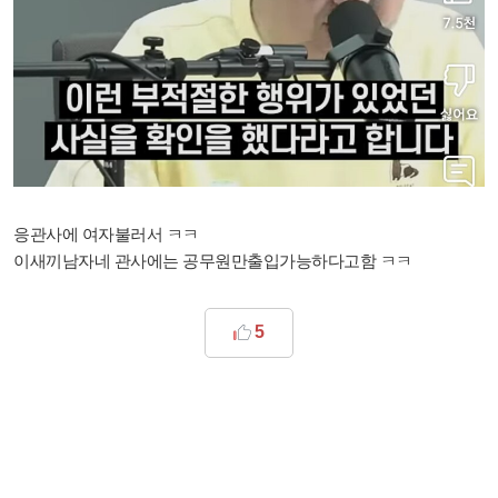
응관사에 여자불러서 ㅋㅋ
이새끼남자네 관사에는 공무원만출입가능하다고함 ㅋㅋ
5