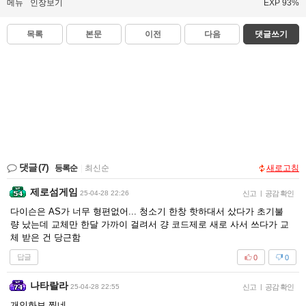
메뉴
인장보기
EXP 93%
목록
본문
이전
다음
댓글쓰기
댓글
(7)
등록순
|
최신순
새로고침
제로섬게임
25-04-28 22:26
신고
|
공감 확인
다이슨은 AS가 너무 형편없어... 청소기 한창 핫하대서 샀다가 초기불
량 났는데 교체만 한달 가까이 걸려서 걍 코드제로 새로 사서 쓰다가 교
체 받은 건 당근함
답글
0
0
나타랄라
25-04-28 22:55
신고
|
공감 확인
개인화보 찍네