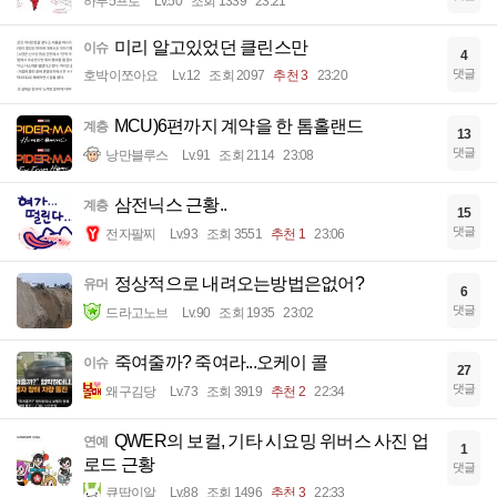
하루5프로
Lv.50
조회 1339
23:21
미리 알고있었던 클린스만
이슈
4
댓글
호박이쪼아요
Lv.12
조회 2097
추천 3
23:20
MCU)6편까지 계약을 한 톰홀랜드
계층
13
댓글
낭만블루스
Lv.91
조회 2114
23:08
삼전닉스 근황..
계층
15
댓글
전자팔찌
Lv.93
조회 3551
추천 1
23:06
정상적으로 내려오는방법은없어?
유머
6
댓글
드라고노브
Lv.90
조회 1935
23:02
죽여줄까? 죽여라...오케이 콜
이슈
27
댓글
왜구김당
Lv.73
조회 3919
추천 2
22:34
QWER의 보컬, 기타 시요밍 위버스 사진 업
연예
1
로드 근황
댓글
큐땁이알
Lv.88
조회 1496
추천 3
22:33