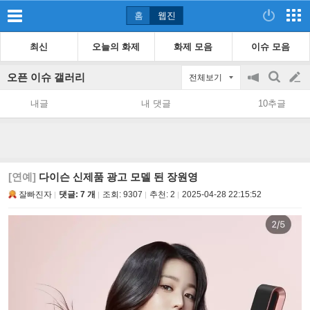
홈
웹진
최신
오늘의 화제
화제 모음
이슈 모음
오픈 이슈 갤러리
전체보기
공
검
글
지
색
내글
내 댓글
10추글
on/off
쓰
기
[연예]
다이슨 신제품 광고 모델 된 장원영
잘빠진자
댓글: 7 개
조회:
9307
추천:
2
2025-04-28 22:15:52