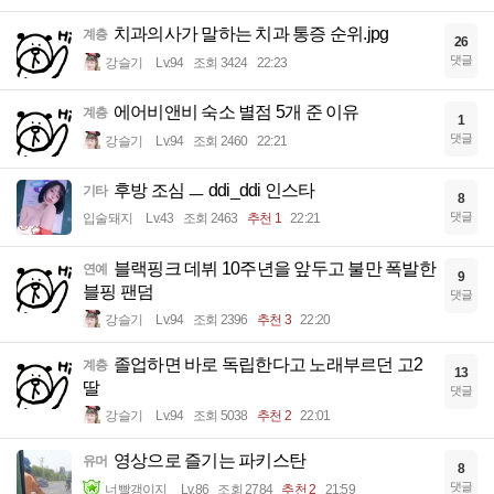
치과의사가 말하는 치과 통증 순위.jpg
계층
26
댓글
강슬기
Lv.94
조회 3424
22:23
에어비앤비 숙소 별점 5개 준 이유
계층
1
댓글
강슬기
Lv.94
조회 2460
22:21
후방 조심 ㅡ ddi_ddi 인스타
기타
8
댓글
입술돼지
Lv.43
조회 2463
추천 1
22:21
블랙핑크 데뷔 10주년을 앞두고 불만 폭발한
연예
9
블핑 팬덤
댓글
강슬기
Lv.94
조회 2396
추천 3
22:20
졸업하면 바로 독립한다고 노래부르던 고2
계층
13
딸
댓글
강슬기
Lv.94
조회 5038
추천 2
22:01
영상으로 즐기는 파키스탄
유머
8
댓글
너빨갱이지
Lv.86
조회 2784
추천 2
21:59