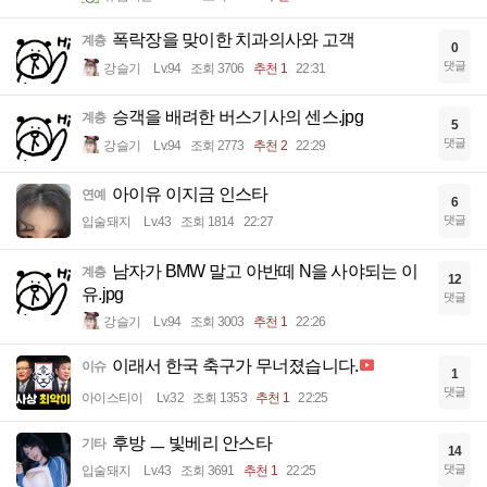
폭락장을 맞이한 치과의사와 고객
계층
0
댓글
강슬기
Lv.94
조회 3706
추천 1
22:31
승객을 배려한 버스기사의 센스.jpg
계층
5
댓글
강슬기
Lv.94
조회 2773
추천 2
22:29
아이유 이지금 인스타
연예
6
댓글
입술돼지
Lv.43
조회 1814
22:27
남자가 BMW 말고 아반떼 N을 사야되는 이
계층
12
유.jpg
댓글
강슬기
Lv.94
조회 3003
추천 1
22:26
이래서 한국 축구가 무너졌습니다.
이슈
1
댓글
아이스티이
Lv.32
조회 1353
추천 1
22:25
후방 ㅡ 빛베리 안스타
기타
14
댓글
입술돼지
Lv.43
조회 3691
추천 1
22:25