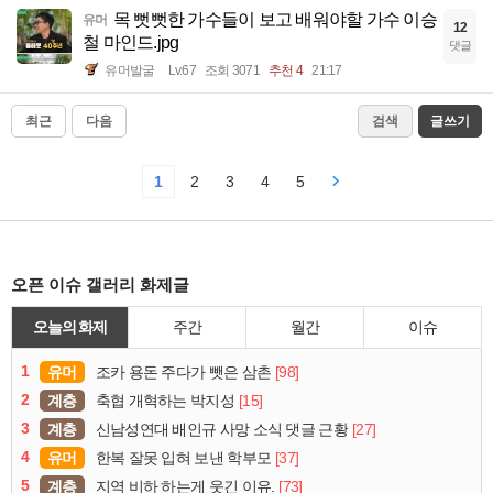
목 뻣뻣한 가수들이 보고 배워야할 가수 이승
유머
12
철 마인드.jpg
댓글
유머발굴
Lv.67
조회 3071
추천 4
21:17
최근
다음
검색
글쓰기
1
2
3
4
5
오픈 이슈 갤러리 화제글
오늘의 화제
주간
월간
이슈
1
유머
[98]
조카 용돈 주다가 뺏은 삼촌
2
계층
[15]
축협 개혁하는 박지성
3
계층
[27]
신남성연대 배인규 사망 소식 댓글 근황
4
유머
[37]
한복 잘못 입혀 보낸 학부모
5
계층
[73]
지역 비하 하는게 웃긴 이유.