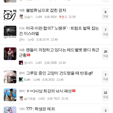
불법튜닝으로 잡힌 경차
계층
8
댓글
강슬기
Lv.94
조회 4024
추천 1
21:59
미국-이란 합의? '노땡큐'‥트럼프 발목 잡는
이슈
7
건 이스라엘
댓글
균터
Lv.42
조회 1574
21:49
팬들이 걱정하고 있다는 레드벨벳 웬디 최근
계층
20
근황
댓글
옆사마
Lv.87
조회 2509
21:44
그루밍 중인 고양이 건드렸을 때 반응.gif
유머
7
댓글
Earth
Lv.96
조회 2932
21:44
ㅎㅂ)사상 최강의 낚시 패션
유머
22
댓글
슬기로움
Lv.92
조회 7415
21:41
??? : 학생은 제외
기타
3