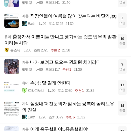
댓글
꿻뻵뗗
Lv.90
조회 2241
21:40
직장인들이 여름철 많이 찾는다는 바닷가.jpg
계층
2
댓글
Earth
Lv.96
조회 3252
21:39
출장가서 이쁜이들 만나고 평가하는 것도 업무의 일환
유머
10
이라는 사람
댓글
풀소유
Lv.86
조회 2895
추천 2
21:38
내가 보려고 모으는 권희원 치어리더
계층
9
댓글
꿻뻵뗗
Lv.90
조회 2117
추천 1
21:36
손님 : 말 길게 안한다.
유머
13
댓글
드라고노브
Lv.90
조회 3930
추천 1
21:32
심장내과 전문의가 말하는 공복에 올리브유
지식
14
의 진실
댓글
Earth
Lv.96
조회 3679
추천 6
21:32
이게 축구협회야...유흥협회야
계층