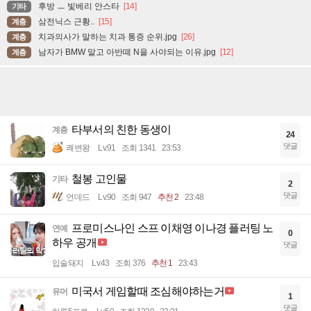
후방 ㅡ 빛베리 안스타
[14]
기타
삼전닉스 근황..
[15]
계층
치과의사가 말하는 치과 통증 순위.jpg
[26]
계층
남자가 BMW 말고 아반떼 N을 사야되는 이유.jpg
[12]
계층
타부서의 친한 동생이
계층
24
댓글
쾌변왕
Lv.91
조회 1341
23:53
철봉 고인물
기타
2
댓글
언데드
Lv.90
조회 947
추천 2
23:48
프로미스나인 스프 이채영 이나경 플러팅 노
연예
0
하우 공개
댓글
입술돼지
Lv.43
조회 376
추천 1
23:43
미국서 게임할때 조심해야하는거
유머
1
댓글