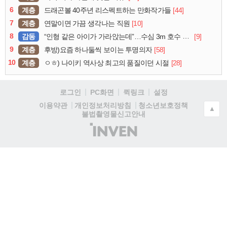
6
계층
[44]
드래곤볼 40주년 리스펙트하는 만화작가들
7
계층
[10]
연말이면 가끔 생각나는 직원
8
감동
[9]
“인형 같은 아이가 가라앉는데”…수심 3m 호수 뛰어든 60대 의인
9
계층
[58]
후방)요즘 하나둘씩 보이는 투명의자
10
계층
[28]
ㅇㅎ) 나이키 역사상 최고의 품질이던 시절
로그인
PC화면
퀵링크
설정
청소년보호정책
이용약관
개인정보처리방침
▲
불법촬영물신고안내
(주)
인
벤