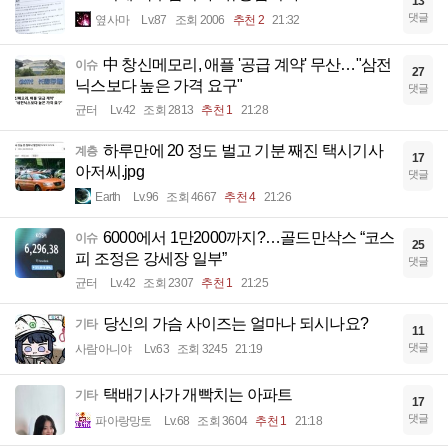
13
댓글
옆사마
Lv.87
조회 2006
추천 2
21:32
中 창신메모리, 애플 '공급 계약' 무산…"삼전
이슈
27
닉스보다 높은 가격 요구"
댓글
균터
Lv.42
조회 2813
추천 1
21:28
하루만에 20 정도 벌고 기분 째진 택시기사
계층
17
아저씨.jpg
댓글
Earth
Lv.96
조회 4667
추천 4
21:26
6000에서 1만2000까지?…골드만삭스 “코스
이슈
25
피 조정은 강세장 일부”
댓글
균터
Lv.42
조회 2307
추천 1
21:25
당신의 가슴 사이즈는 얼마나 되시나요?
기타
11
댓글
사람아니야
Lv.63
조회 3245
21:19
택배기사가 개빡치는 아파트
기타
17
댓글
파아랑망토
Lv.68
조회 3604
추천 1
21:18