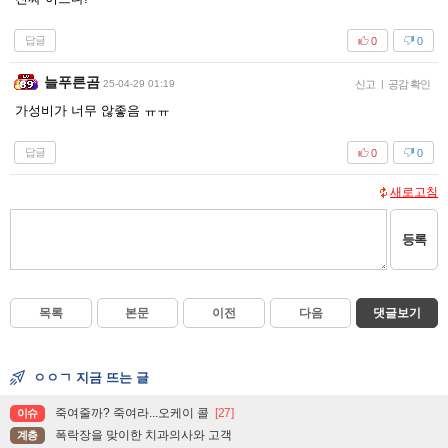
답글
0
0
늘푸른곰
25-04-29 01:19
신고
|
공감 확인
가성비가 너무 않좋음 ㅠㅠ
답글
0
0
새로고침
등록
목록
본문
이전
다음
댓글보기
ㅇㅇㄱ 지금 뜨는 글
죽여줄까? 죽여라...오케이 콜
[27]
이슈
폭락장을 맞이한 치과의사와 고객
계층