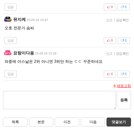
답글
0
0
뮤지케
25-05-18 10:47
신고
|
공감 확인
오호 전문가 솜씨
답글
0
0
묘랑이다옹
25-05-18 15:29
신고
|
공감 확인
와중에 아스날은 2위 아니면 3위만 하는 ㄷㄷ 꾸준하네요
답글
0
0
새로고침
등록
목록
본문
이전
다음
댓글보기