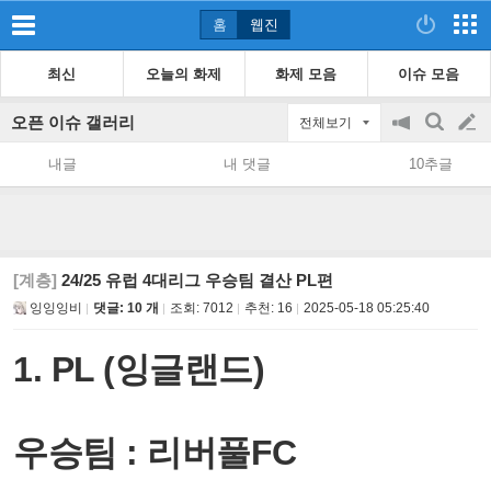
홈
웹진
최신
오늘의 화제
화제 모음
이슈 모음
오픈 이슈 갤러리
전체보기
공
검
글
지
색
내글
내 댓글
10추글
on/off
쓰
기
[계층]
24/25 유럽 4대리그 우승팀 결산 PL편
잉잉잉비
댓글: 10 개
조회:
7012
추천:
16
2025-05-18 05:25:40
1. PL (잉글랜드)
우승팀 : 리버풀FC