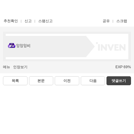
추천확인
신고
스팸신고
공유
스크랩
잉잉잉비
메뉴
인장보기
EXP 69%
목록
본문
이전
다음
댓글쓰기