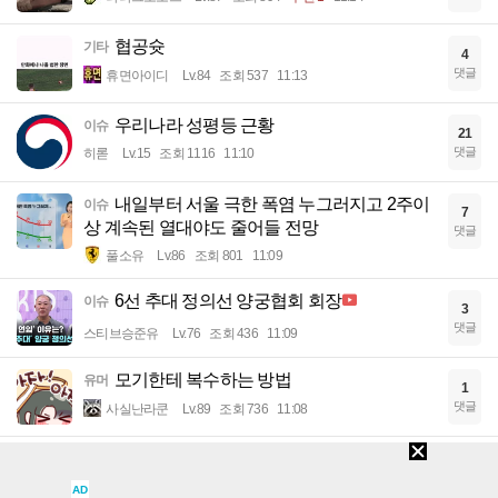
협공슛
기타
4
댓글
휴면아이디
Lv.84
조회 537
11:13
우리나라 성평등 근황
이슈
21
댓글
히롣
Lv.15
조회 1116
11:10
내일부터 서울 극한 폭염 누그러지고 2주이
이슈
7
상 계속된 열대야도 줄어들 전망
댓글
풀소유
Lv.86
조회 801
11:09
6선 추대 정의선 양궁협회 회장
이슈
3
댓글
스티브승준유
Lv.76
조회 436
11:09
모기한테 복수하는 방법
유머
1
댓글
사실난라쿤
Lv.89
조회 736
11:08
추락하는 하이닉스
유머
7
댓글
풀소유
Lv.86
조회 1357
11:08
AD