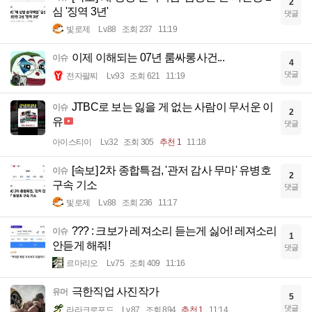
2
심 '징역 3년'
댓글
빛로제
Lv.88
조회 237
11:19
이제 이해되는 07년 룸싸롱사건...
이슈
4
댓글
전자팔찌
Lv.93
조회 621
11:19
JTBC로 보는 잃을 게 없는 사람이 무서운 이
이슈
2
유
댓글
아이스티이
Lv.32
조회 305
추천 1
11:18
[속보] 2차 종합특검, '관저 감사 무마' 유병호
이슈
2
구속 기소
댓글
빛로제
Lv.88
조회 236
11:17
??? : 크보가 레져소리 듣는게 싫어! 레져소리
이슈
1
안듣게 해줘!
댓글
르마리오
Lv.75
조회 409
11:16
극한직업 사진작가
유머
5
댓글
라라크로포드
Lv.87
조회 894
추천 1
11:14