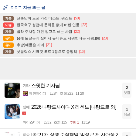
ㅇㅇㄱ 지금 뜨는 글
신혼남이 느낀 가전 베스트, 워스트
[50]
계층
한국축구 성접대 문화를 없애 버린 인물
[22]
이슈
빌라 주차장 개인 창고로 쓰는 사람
[22]
계층
몸에 물닿는게 싫어서 물티슈로 샤워한다는 사람.jpg
[28]
유머
후방)애들은 가라
[21]
유머
넷플릭스 시크릿 코드 1장으로 총정리
[16]
계층
스윗한 기사님
기타
2
댓글
휴면아이디
Lv.84
조회 222
11:20
2026 나랑드사이다 X 리센느 [나랑드로 와]
연예
1
댓글
아이스티이
Lv.32
조회 125
추천 1
11:19
[속보] '채 상병 순직책임' 임성근 전 사단장 2
이슈