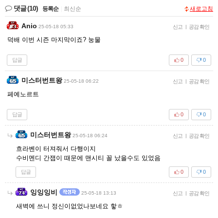
댓글
(10)
등록순
|
최신순
새로고침
Anio
25-05-18 05:33
신고
|
공감 확인
덕배 이번 시즌 마지막이죠? 눙물
답글
0
0
미스터번트왕
25-05-18 06:22
신고
|
공감 확인
페예노르트
답글
0
0
미스터번트왕
25-05-18 06:24
신고
|
공감 확인
흐라벤이 터져줘서 다행이지
수비멘디 간잽이 때문에 맨시티 꼴 났을수도 있었음
답글
0
0
잉잉잉비
25-05-18 13:13
신고
|
공감 확인
새벽에 쓰니 정신이없었나보네요 핳ㅎ