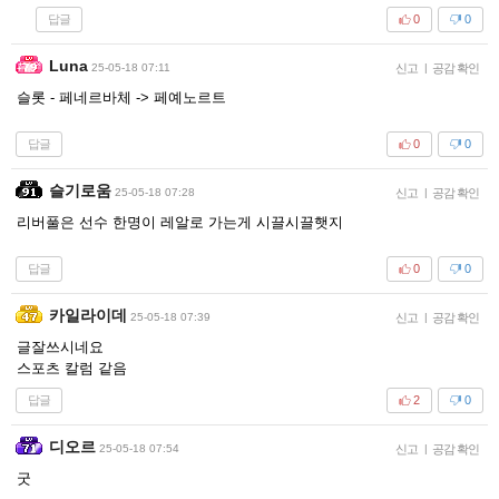
답글
0
0
Luna
25-05-18 07:11
신고
|
공감 확인
슬롯 - 페네르바체 -> 페예노르트
답글
0
0
슬기로움
25-05-18 07:28
신고
|
공감 확인
리버풀은 선수 한명이 레알로 가는게 시끌시끌햇지
답글
0
0
카일라이데
25-05-18 07:39
신고
|
공감 확인
글잘쓰시네요
스포츠 칼럼 같음
답글
2
0
디오르
25-05-18 07:54
신고
|
공감 확인
굿