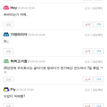
Hoy
25-05-19 10:45
신고
|
공감 확인
싸버리는거 야해..
답글
0
0
가면라이더
25-05-19 10:49
신고
|
공감 확인
와;;
답글
0
0
허허고거참
25-05-19 10:50
신고
|
공감 확인
20년전에 우리회사는 굴삭기로 땅파다가 전기배선 건드려서 7일 휴업 ㅋ
ㅋ
답글
0
0
Fly
25-05-19 10:54
신고
|
공감 확인
수압이 저래쎔?
답글
0
0