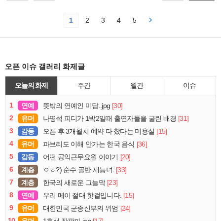
1
2
3
4
5
오픈 이슈 갤러리 화제글
오늘의 화제
주간
월간
이슈
1
연예
[30]
뜻밖의 연예인 미담..jpg
2
유머
[31]
나영석 피디가 1박2일때 출연자들을 굴린 배경
3
감동
[15]
오픈 후 3개월치 예약 다 찼다는 미용실
4
유머
[36]
파브리도 이해 안가는 한국 음식
5
감동
[20]
어떤 공익근무요원 이야기
6
계층
[33]
ㅇㅎ?) 순수 골반 재능녀.
7
계층
[23]
한국의 새로운 그늘막
8
연예
[15]
우리 메이 절대 핫걸입니다.
9
유머
[24]
대한민국 군종신부의 위엄
10
유머
[17]