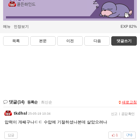
골든하인드
메뉴
인장보기
EXP 82%
목록
본문
이전
다음
댓글쓰기
댓글
(14)
등록순
|
최신순
새로고침
tkdhsl
25-05-19 10:34
신고
|
공감 확인
압력이 개쌔구나ㄷㄷ 수압에 기절하셨나본데 살았으려나
답글
1
0