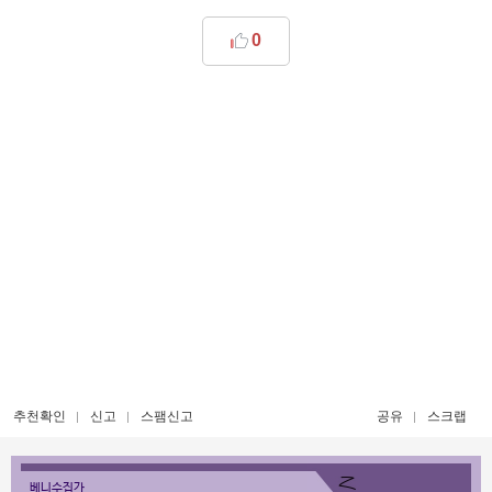
0
추천확인
신고
스팸신고
공유
스크랩
베니수집가