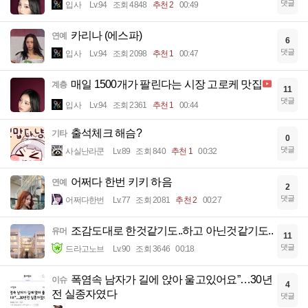
댓글
입사
Lv.94
조회 4848
추천 2
00:49
카리나 (에스파)
연예
6
댓글
입사
Lv.94
조회 2098
추천 1
00:47
매일 1500개가 팔린다는 시장 고로케 맛집
계층
11
댓글
입사
Lv.94
조회 2361
추천 1
00:44
출석체크 해슴?
기타
0
댓글
사실난라쿤
Lv.89
조회 840
추천 1
00:32
어쩌다 한번 키키 하음
연예
2
댓글
어쩌다한번
Lv.77
조회 2081
추천 2
00:27
조감도대로 한것같기도..하고 아닌것같기도..
유머
11
댓글
드라고노브
Lv.90
조회 3646
00:18
폭염속 남자가 길에 앉아 울고있어요”…30년
이슈
4
전 실종자였다
댓글