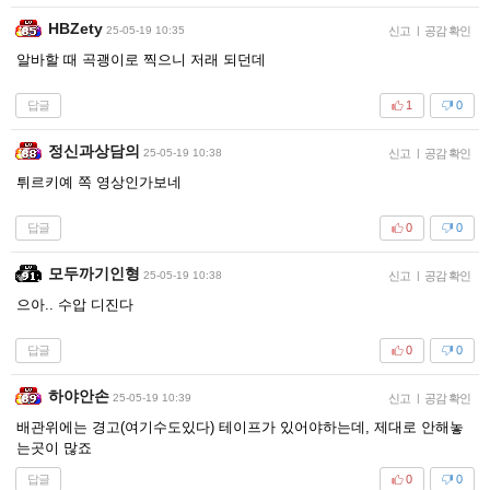
HBZety
25-05-19 10:35
신고
|
공감 확인
알바할 때 곡괭이로 찍으니 저래 되던데
답글
1
0
정신과상담의
25-05-19 10:38
신고
|
공감 확인
튀르키예 쪽 영상인가보네
답글
0
0
모두까기인형
25-05-19 10:38
신고
|
공감 확인
으아.. 수압 디진다
답글
0
0
하야안손
25-05-19 10:39
신고
|
공감 확인
배관위에는 경고(여기수도있다) 테이프가 있어야하는데, 제대로 안해놓
는곳이 많죠
답글
0
0