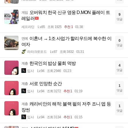
오버워치 한국 신규 영웅 D.MON 플레이 트
게임
9
레일러
댓글
세프라딘
Lv.85
조회 1925
추천 1
01:38
이혼녀 → 1조 사업가 할리우드에 복수한 이
연예
0
여자
댓글
라라크로포드
Lv.87
조회 3832
01:31
한국인의 밥상 물회 먹방
계층
4
댓글
입사
Lv.94
조회 2946
01:23
서로 민망한 순간
계층
1
댓글
입사
Lv.94
조회 3272
추천 1
01:19
캐리비안의 해적: 블랙 펄의 저주 조니 뎁 등
계층
1
장씬
댓글
입사
Lv.94
조회 3134
추천 1
01:15