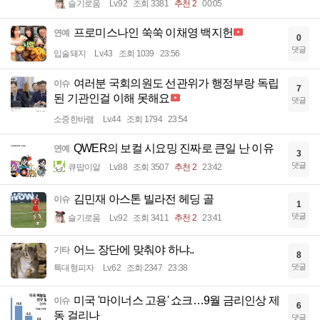
슬기로움
Lv.92
조회 3381
추천 2
00:05
프로미스나인 쑥쑥 이채영 백지헌
연예
0
댓글
입술돼지
Lv.43
조회 1039
23:56
여러분 국회의원도 선관위가 행정부랑 독립
이슈
7
된 기관인걸 이해 못해요
댓글
소중한바램
Lv.44
조회 1794
23:54
QWER의 보컬 시요밍 진짜로 큰일 난 이유
연예
3
댓글
큐땁이알
Lv.88
조회 3507
추천 2
23:42
김민재 아스톤 빌라전 헤딩 골
이슈
1
댓글
슬기로움
Lv.92
조회 3411
추천 2
23:41
어느 장단에 맞춰야 하냐..
기타
8
댓글
특대형피자
Lv.62
조회 2347
23:38
미국 '마이너스 고용' 쇼크…9월 금리인상 제
이슈
6
동 걸리나
댓글