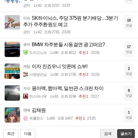
균터
Lv.42
조회 2257
23:37
SK하이닉스, 주당 375원 분기배당…3분기
이슈
18
추가 주주환원도 예고
댓글
균터
Lv.42
조회 2781
23:28
BMW 차주분들 시동걸면 광고떠요?
유머
17
댓글
드라고노브
Lv.90
조회 4012
추천 1
23:28
이자 진죠우니 잇폰메 쇼부!
게임
2
댓글
사랑방손님
Lv.90
조회 1750
추천 2
23:28
용아맥, 짭아맥, 일반관 스크린 차이
지식
8
댓글
히스파니에
Lv.91
조회 3196
추천 1
23:27
김채원
연예
1
댓글
케를로스
Lv.86
조회 1407
추천 1
23:25
최근
다음
검색
글쓰기