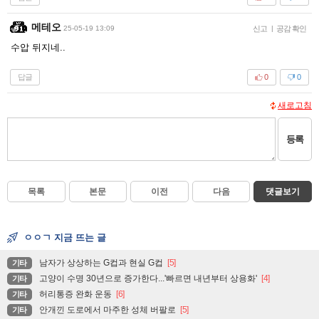
메테오
25-05-19 13:09
신고
|
공감 확인
수압 뒤지네..
답글
0
0
새로고침
등록
목록
본문
이전
다음
댓글보기
ㅇㅇㄱ 지금 뜨는 글
남자가 상상하는 G컵과 현실 G컵
[5]
기타
고양이 수명 30년으로 증가한다...'빠르면 내년부터 상용화'
[4]
기타
허리통증 완화 운동
[6]
기타
안개낀 도로에서 마주한 성체 버팔로
[5]
기타