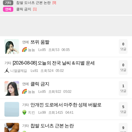
찹쌀 도너츠 근본 논란
[9]
기타
클릭 금지
[1]
연예
쯔위 움짤
연예
0
댓글
뇸뇸
Lv.85
조회 53
06:05
[2026-08-08] 오늘의 전국 날씨 & 띠별 운세
기타
0
댓글
니얼굴제길
Lv.81
조회 524
05:02
클릭 금지
연예
1
댓글
뇸뇸
Lv.85
조회 922
05:02
안개낀 도로에서 마주한 성체 버팔로
기타
5
댓글
치킨
Lv.99
조회 1415
04:41
찹쌀 도너츠 근본 논란
기타
9