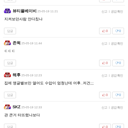
뷰티플베이비
25-05-19 11:21
신고
|
공감 확인
지켜보던사람 안다칬나
답글
0
0
존윅
25-05-19 11:44
신고
|
공감 확인
ㄷㄷㄷ
답글
0
0
해후
25-05-19 12:23
신고
|
공감 확인
집에 앵글밸브만 열어도 수압이 엄청난데 어후..저건;;;
답글
0
0
SKZ
25-05-19 12:33
신고
|
공감 확인
관 큰거 터뜨렸나보다
답글
0
0