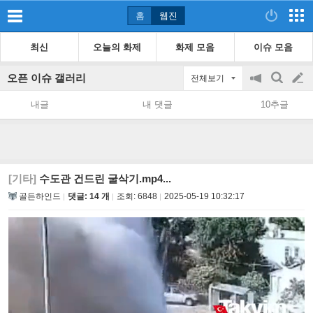
홈
웹진
최신
오늘의 화제
화제 모음
이슈 모음
오픈 이슈 갤러리
전체보기
공
검
글
지
색
내글
내 댓글
10추글
on/off
쓰
기
[기타]
수도관 건드린 굴삭기.mp4...
골든하인드
댓글: 14 개
조회:
6848
2025-05-19 10:32:17