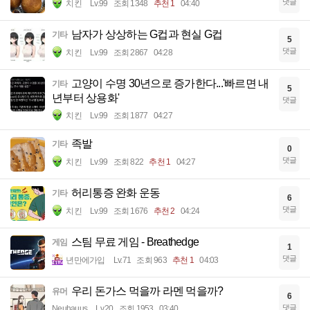
댓글
치킨
Lv.99
조회 1348
추천 1
04:40
남자가 상상하는 G컵과 현실 G컵
기타
5
댓글
치킨
Lv.99
조회 2867
04:28
고양이 수명 30년으로 증가한다...'빠르면 내
기타
5
년부터 상용화'
댓글
치킨
Lv.99
조회 1877
04:27
족발
기타
0
댓글
치킨
Lv.99
조회 822
추천 1
04:27
허리통증 완화 운동
기타
6
댓글
치킨
Lv.99
조회 1676
추천 2
04:24
스팀 무료 게임 - Breathedge
게임
1
댓글
년만에가입
Lv.71
조회 963
추천 1
04:03
우리 돈가스 먹을까 라멘 먹을까?
유머
6
댓글
Neuhauus
Lv.20
조회 1953
03:40