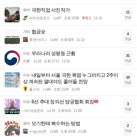
극한직업 사진작가
유머
11
댓글
라라크로포드
Lv.87
조회 1538
추천 1
11:14
협공슛
기타
4
댓글
휴면아이디
Lv.84
조회 826
11:13
우리나라 성평등 근황
이슈
31
댓글
히롣
Lv.15
조회 1717
11:10
내일부터 서울 극한 폭염 누그러지고 2주이
이슈
10
상 계속된 열대야도 줄어들 전망
댓글
풀소유
Lv.86
조회 1134
11:09
6선 추대 정의선 양궁협회 회장
이슈
3
댓글
스티브승준유
Lv.76
조회 616
11:09
모기한테 복수하는 방법
유머
2
댓글
사실난라쿤
Lv.89
조회 1036
11:08