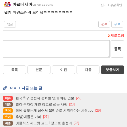
아르테시아
25-05-21 09:47
신고
|
공감 확인
왤케 자연스러워 보이냨ㅋㅋㅋㅋㅋㅋㅋㅋ
답글
0
0
새로고침
등록
목록
본문
이전
다음
댓글보기
ㅇㅇㄱ 지금 뜨는 글
한국축구 성접대 문화를 없애 버린 인물
[22]
이슈
빌라 주차장 개인 창고로 쓰는 사람
[23]
계층
몸에 물닿는게 싫어서 물티슈로 샤워한다는 사람.jpg
[29]
유머
후방)애들은 가라
[27]
유머
넷플릭스 시크릿 코드 1장으로 총정리
[22]
계층