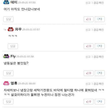
데미
25-05-21 07:53
신고
|
공감 확인
여기 아직도 안나갔나보네
답글
1
0
와우
25-05-21 07:57
신고
|
공감 확인
ㅋㅋㅋ
답글
0
0
Fly
25-05-21 07:58
신고
|
공감 확인
냉동실은 봉인임?
답글
0
0
영휴
25-05-21 08:00
신고
|
공감 확인
자세히보니 냉장고랑 세탁기전원도 바닥에 멀티탭 하나에 꽂혀있네 ㅋㅋ
ㅋㅋ 설겆이하다가 물튀면 누전이나 정전 나는건가
답글
0
0