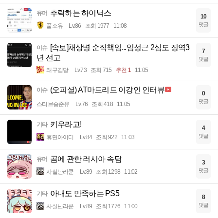
추락하는 하이닉스
유머
10
댓글
풀소유
Lv.86
조회 1977
11:08
[속보]채상병 순직책임...임성근 2심도 징역3
이슈
7
년 선고
댓글
왜구김당
Lv.73
조회 715
추천 1
11:05
(오피셜) AT마드리드 이강인 인터뷰
이슈
0
댓글
스티브승준유
Lv.76
조회 418
11:05
키우라고!
기타
4
댓글
휴면아이디
Lv.84
조회 922
11:03
곰에 관한 러시아 속담
유머
3
댓글
사실난라쿤
Lv.89
조회 1298
11:02
아내도 만족하는 PS5
기타
8
댓글
사실난라쿤
Lv.89
조회 1776
11:00