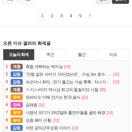
1
2
3
4
5
오픈 이슈 갤러리 화제글
오늘의 화제
주간
월간
이슈
1
계층
[18]
축협 개혁하는 박지성
2
감동
[16]
“인형 같은 아이가 가라앉는데”…수심 3m 호수 뛰어든 60대 의인
3
감동
[22]
슥오더니 촤악.. 연기 뚫고는 가슴 툭툭.. 지나가던 아재의 정체
4
계층
[36]
ㅇㅎ) 나이키 역사상 최고의 품질이던 시절
5
유머
[22]
파브리도 이해 안가는 한국 음식
6
연예
[11]
김채원
7
유머
[14]
나영석 피디가 1박2일때 출연자들을 굴린 배경
8
유머
[32]
요즘 폐미 근황.
9
감동
[13]
어떤 공익근무요원 이야기