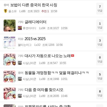
보법이 다른 증국의 한국 사칭
유머
7
댓글
풀소유
Lv.86
조회 1923
추천 1
10:58
글레디에이터
기타
1
댓글
휴면아이디
Lv.84
조회 1027
10:56
2015 vs 2025
이슈
3
댓글
불타는머그
Lv.32
조회 1206
10:56
대사가 자동으로 나오는 노래
기타
0
댓글
사실난라쿤
Lv.89
조회 547
10:55
동물들 개멍청함ㅋㅋ 덫을 왜걸리냐ㅋㅋ
유머
5
댓글
사실난라쿤
Lv.89
조회 1966
10:51
다음 중 여자를 찾으시오
기타
8
댓글
사실난라쿤
Lv.89
조회 2005
10:46
포켓몬카드를 사려는 줄 근황
이슈