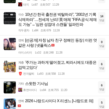
대지
Lv.87
조회 507
11:29
10년간 한국 출전권 박탈하라”, "2002년 기록
이슈
14
삭제하라"…전세계 난리! 英 매체 "FIFA 공식 제재
댓글
도 가능"→'심판 성접대 스캔들' 일파만파
작두콩차
Lv.84
조회 679
11:28
[선공개] 자칭 남자 친구 정해인 등장 | 이런 엿
연예
0
같은 사랑 | 넷플릭스
댓글
아이스티이
Lv.32
조회 248
11:28
'주가는 과하게 떨어졌고, 찌라시에도 대중은
계층
6
겁먹고있다'
댓글
전자팔찌
Lv.93
조회 558
11:28
스윗한 기사님
기타
6
댓글
휴면아이디
Lv.84
조회 755
11:20
2026 나랑드사이다 X 리센느 [나랑드로 와]
연예
5
댓글