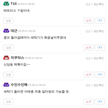
T1ll
25-05-21 08:00
신고
|
공감 확인
테트리스 ㅈ밥이네
답글
0
0
대근
25-05-21 08:09
신고
|
공감 확인
콤프 돌아갈때마다 세탁기가 화음넣어주겠내
답글
0
0
자쿠악스
25-05-21 08:13
신고
|
공감 확인
신당동 떡뽁이집~~
답글
0
0
수인수인해
25-05-21 08:25
신고
|
공감 확인
세탁기 돌리면 아래층 위층 일타쌍피 가능할 듯
답글
0
0