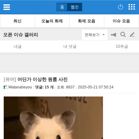
홈
웹진
최신
오늘의 화제
화제 모음
이슈 모음
오픈 이슈 갤러리
전체보기
공
검
글
지
색
내글
내 댓글
10추글
on/off
쓰
기
[유머]
어딘가 이상한 원룸 사진
Watanabeyou
댓글: 15 개
조회:
8837
2025-05-21 07:50:24