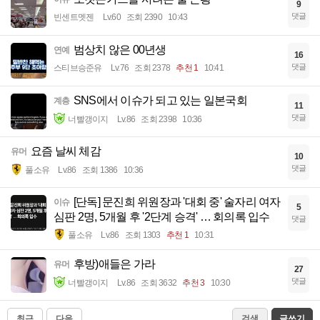
9
댓글
빈센트멧젠
Lv.60
조회 2390
10:43
범상치 않은 00년생
연예
16
댓글
스티브승준유
Lv.76
조회 2378
추천 1
10:41
SNS에서 이슈가 되고 있는 일본국회
계층
11
댓글
너빨갱이지
Lv.86
조회 2398
10:36
요즘 날씨 체감
유머
10
댓글
풀소유
Lv.86
조회 1386
10:36
[단독] 문진희 위원장과 '대회 중' 술자리 여자
이슈
5
심판 2명, 5개월 후 '2단계 승격' … 회의록 입수
댓글
풀소유
Lv.86
조회 1303
추천 1
10:31
후방)애들은 가라
유머
27
댓글
너빨갱이지
Lv.86
조회 3632
추천 3
10:30
최근
다음
검색
글쓰기