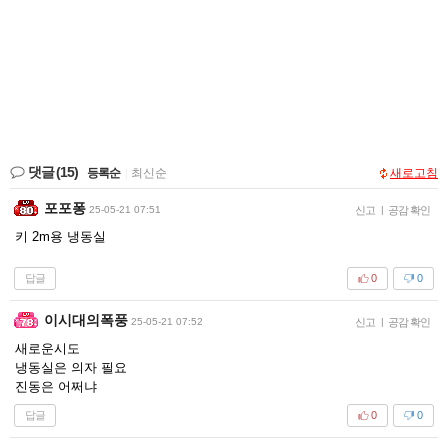
댓글
(15)
등록순
|
최신순
새로고침
포포퐁
25-05-21 07:51
신고
|
공감 확인
키 2m용 냉동실
답글
0
0
이시대의폭풍
25-05-21 07:52
신고
|
공감 확인
새로운시도
냉동실은 의자 필요
진동은 어쩌냐
답글
0
0