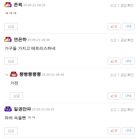
존윅
25-05-21 08:26
신고
|
공감 확인
ㅋㅋㅋ
답글
0
0
연은하
25-05-21 08:38
신고
|
공감 확인
가구들 가지고 테트리스하네
답글
0
0
뿡빵뿡뿡뿡
25-05-21 08:48
신고
|
공감 확인
가전
답글
0
0
일권만파
25-05-21 09:25
신고
|
공감 확인
와씌 속을뻔 ㅋㅋ
답글
0
0