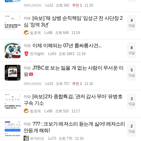
아이스티이
Lv.32
조회 342
추천 1
11:19
[속보] '채 상병 순직책임' 임성근 전 사단장 2
이슈
4
심 '징역 3년'
댓글
빛로제
Lv.88
조회 648
11:19
이제 이해되는 07년 룸싸롱사건...
이슈
8
댓글
전자팔찌
Lv.93
조회 1683
11:19
JTBC로 보는 잃을 게 없는 사람이 무서운 이
이슈
5
유
댓글
아이스티이
Lv.32
조회 757
추천 1
11:18
[속보] 2차 종합특검, '관저 감사 무마' 유병호
이슈
3
구속 기소
댓글
빛로제
Lv.88
조회 510
11:17
??? : 크보가 레져소리 듣는게 싫어! 레져소리
이슈
2
안듣게 해줘!
댓글
르마리오
Lv.75
조회 776
11:16