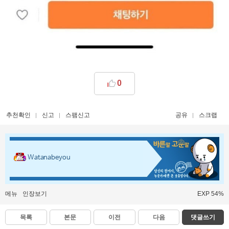
0
추천확인
신고
스팸신고
공유
스크랩
Watanabeyou
메뉴
인장보기
EXP 54%
목록
본문
이전
다음
댓글쓰기