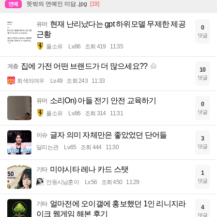
뜻밖의 연예인 미담..jpg
[19]
연예
현재 난리났다는 gpt 하위모델 무제한 제공
유머
0
근황
댓글
풀소유
Lv.86
조회 419
11:35
집에 가전 어떤 브랜드가 더 많으세요??
계층
10
댓글
회색의여우
Lv.49
조회 243
11:33
소리On) 아들 전기 안전 교육하기
유머
0
댓글
풀소유
Lv.86
조회 314
11:31
글자 의미 자체만은 좋았었던 단어들
이슈
3
댓글
달리는관
Lv.65
조회 444
11:30
미야시타 레나 카드 스탯
기타
1
댓글
안동시남훈이
Lv.56
조회 450
11:29
얼마전에 오이갤에 홍보했던 1인 리니지라
기타
4
이크 웹게임 해본 후기
댓글