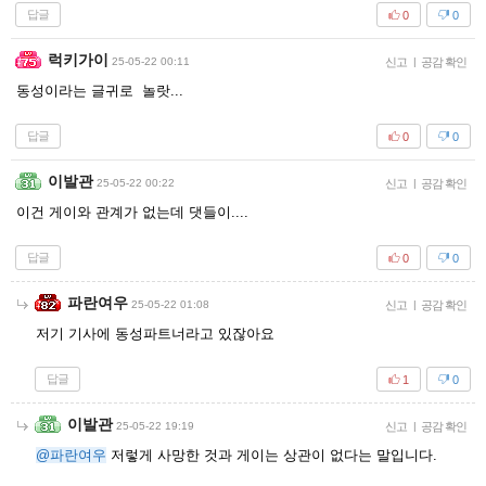
답글
0
0
럭키가이
25-05-22 00:11
신고
|
공감 확인
동성이라는 글귀로 놀랏...
답글
0
0
이발관
25-05-22 00:22
신고
|
공감 확인
이건 게이와 관계가 없는데 댓들이....
답글
0
0
파란여우
25-05-22 01:08
신고
|
공감 확인
저기 기사에 동성파트너라고 있잖아요
답글
1
0
이발관
25-05-22 19:19
신고
|
공감 확인
@파란여우
저렇게 사망한 것과 게이는 상관이 없다는 말입니다.