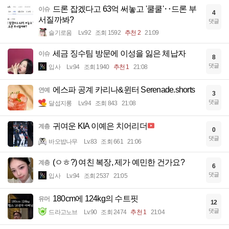
드론 잡겠다고 63억 써놓고 '쿨쿨'‥드론 부
이슈
4
서질까봐?
댓글
슬기로움
Lv.92
조회 1592
추천 2
21:09
세금 징수팀 방문에 이성을 잃은 체납자
이슈
8
댓글
입사
Lv.94
조회 1940
추천 1
21:08
에스파 공계 카리나&윈터 Serenade.shorts
연예
3
댓글
달섭지롱
Lv.94
조회 843
21:08
귀여운 KIA 이예은 치어리더
계층
0
댓글
바오밥나무
Lv.83
조회 661
21:06
(ㅇㅎ?) 여친 복장, 제가 예민한 건가요?
계층
6
댓글
입사
Lv.94
조회 2537
21:05
180cm에 124kg의 수트핏
유머
12
댓글
드라고노브
Lv.90
조회 2474
추천 1
21:04