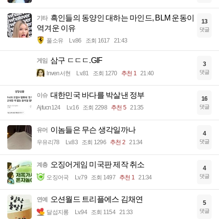
흑인들의 동양인 대하는 마인드, BLM 운동이
기타
13
역겨운 이유
댓글
풀소유
Lv.86
조회 1617
21:43
삼구 ㄷㄷㄷ.GIF
게임
3
댓글
Inven서현
Lv.81
조회 1270
추천 1
21:40
대한민국 바다를 박살낸 정부
이슈
16
댓글
Ajfucn124
Lv.16
조회 2298
추천 5
21:35
이놈들은 무슨 생각일까나
유머
4
댓글
우유리78
Lv.83
조회 1296
추천 2
21:34
오징어게임 미국판 제작 취소
계층
4
댓글
오징어국
Lv.79
조회 1497
추천 1
21:34
오션월드 트리플에스 김채연
연예
5
댓글
달섭지롱
Lv.94
조회 1154
21:33