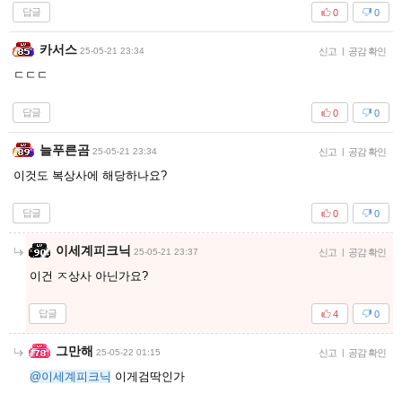
답글
0
0
카서스
25-05-21 23:34
신고
|
공감 확인
ㄷㄷㄷ
답글
0
0
늘푸른곰
25-05-21 23:34
신고
|
공감 확인
이것도 복상사에 해당하나요?
답글
0
0
이세계피크닉
25-05-21 23:37
신고
|
공감 확인
이건 ㅈ상사 아닌가요?
답글
4
0
그만해
25-05-22 01:15
신고
|
공감 확인
@이세계피크닉
이게검딱인가