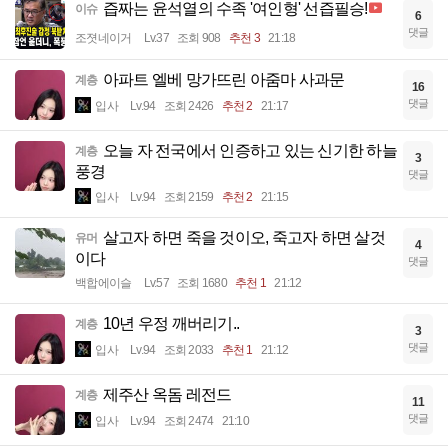
즙짜는 윤석열의 수족 '여인형' 선즙필승!
이슈
6
댓글
조졋네이거
Lv.37
조회 908
추천 3
21:18
아파트 엘베 망가뜨린 아줌마 사과문
계층
16
댓글
입사
Lv.94
조회 2426
추천 2
21:17
오늘 자 전국에서 인증하고 있는 신기한 하늘
계층
3
풍경
댓글
입사
Lv.94
조회 2159
추천 2
21:15
살고자 하면 죽을 것이오, 죽고자 하면 살것
유머
4
이다
댓글
백합에이슬
Lv.57
조회 1680
추천 1
21:12
10년 우정 깨버리기..
계층
3
댓글
입사
Lv.94
조회 2033
추천 1
21:12
제주산 옥돔 레전드
계층
11
댓글
입사
Lv.94
조회 2474
21:10