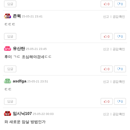
답글
0
0
존윅
25-05-21 23:41
신고
|
공감 확인
ㄷㄷㄷ
답글
0
0
유산탄
25-05-21 23:45
신고
|
공감 확인
후미 ㄱㄷ 조심해야겄네ㄷㄷ
답글
0
0
asdfga
25-05-21 23:51
신고
|
공감 확인
ㄷㄷ
답글
0
0
임시닉107
25-05-22 00:03
신고
|
공감 확인
와 새로운 암살 방법인가