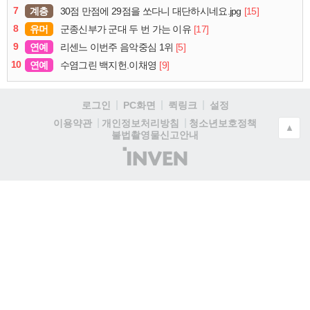
7
계층
[15]
30점 만점에 29점을 쏘다니 대단하시네요.jpg
8
유머
[17]
군종신부가 군대 두 번 가는 이유
9
연예
[5]
리센느 이번주 음악중심 1위
10
연예
[9]
수염그린 백지헌.이채영
로그인
PC화면
퀵링크
설정
청소년보호정책
이용약관
개인정보처리방침
▲
불법촬영물신고안내
(주)
인
벤