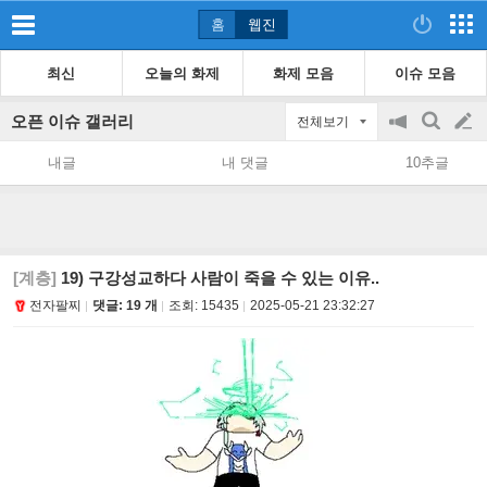
홈
웹진
최신
오늘의 화제
화제 모음
이슈 모음
오픈 이슈 갤러리
전체보기
공
검
글
지
색
내글
내 댓글
10추글
on/off
쓰
기
[계층]
19) 구강성교하다 사람이 죽을 수 있는 이유..
전자팔찌
댓글: 19 개
조회:
15435
2025-05-21 23:32:27