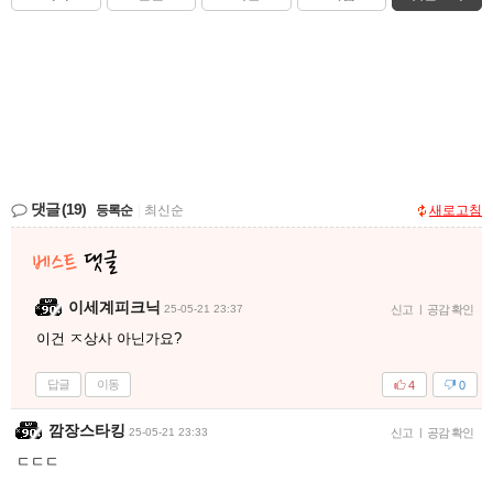
댓글
(19)
등록순
|
최신순
새로고침
이세계피크닉
25-05-21 23:37
신고
|
공감 확인
이건 ㅈ상사 아닌가요?
답글
이동
4
0
깜장스타킹
25-05-21 23:33
신고
|
공감 확인
ㄷㄷㄷ