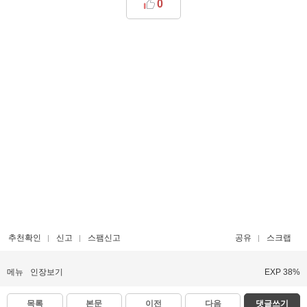
0
추천확인
신고
스팸신고
공유
스크랩
메뉴
인장보기
EXP 38%
목록
본문
이전
다음
댓글쓰기