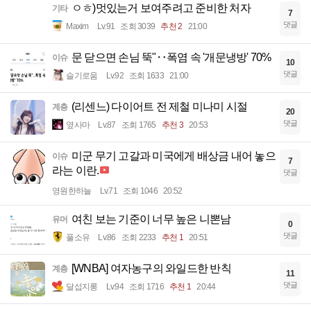
ㅇㅎ)멋있는거 보여주려고 준비한 처자
기타
7
댓글
Maxim
Lv.91
조회 3039
추천 2
21:00
문 닫으면 손님 뚝"‥폭염 속 '개문냉방' 70%
이슈
10
댓글
슬기로움
Lv.92
조회 1633
21:00
(리센느) 다이어트 전 제철 미나미 시절
계층
20
댓글
옆사마
Lv.87
조회 1765
추천 3
20:53
미군 무기 고갈과 미국에게 배상금 내어 놓으
이슈
7
라는 이란.
댓글
영원한하늘
Lv.71
조회 1046
20:52
여친 보는 기준이 너무 높은 니뽄남
유머
0
댓글
풀소유
Lv.86
조회 2233
추천 1
20:51
[WNBA] 여자농구의 와일드한 반칙
계층
11
댓글
달섭지롱
Lv.94
조회 1716
추천 1
20:44