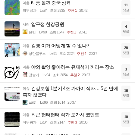
태풍 돌핀 중국 상륙
계층
11
댓글
작두콩차
Lv.84
조회 2935
추천 1
20:42
압구정 한강공원
사진
4
댓글
윈빈
Lv.90
조회 1647
추천 1
20:41
길빵 이거 어떻게 할 수 없나?
계층
28
댓글
낭만블루스
Lv.91
조회 2224
추천 4
20:37
야외 촬영 좋아하는 유재석이 꺼리는 장소
계층
3
댓글
강슬기
Lv.94
조회 3054
추천 2
20:37
건강보험 1분기 4조 가까이 적자… 5년 만에
이슈
16
흑자 끊겼다
댓글
Earth
Lv.96
조회 1614
20:37
최근 헌터헌터 작가 토가시 코멘트
계층
10
댓글
작두콩차
Lv.84
조회 2147
추천 3
20:36