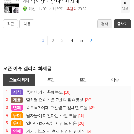
역사상 가장 나약한 세대
기타
8
댓글
치킨
Lv.99
조회 2991
추천 4
20:32
최근
다음
검색
글쓰기
1
2
3
4
5
오픈 이슈 갤러리 화제글
오늘의 화제
주간
월간
이슈
1
지식
[18]
중력댐의 건축해부도
2
계층
[20]
딸처럼 업어키운 7년 터울 여동생
3
연예
[49]
ㅇㅎㅂ? 어제 오션월드 김채연 모음
4
유머
[15]
남자들이 미친다는 스킬 모음
5
유머
[26]
얼마나 화가났는지 감도 안옴
6
연예
[6]
과거 파묘되서 현재 난리난 연예인