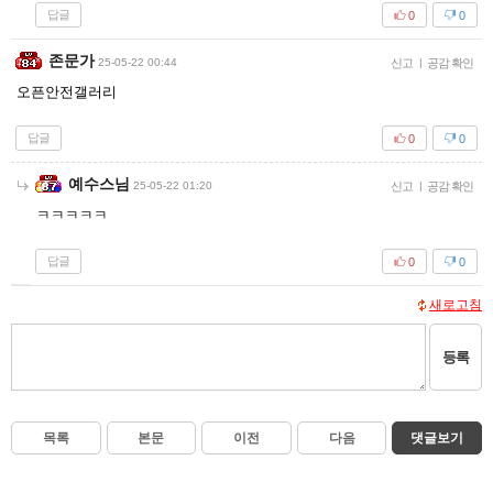
답글
0
0
존문가
25-05-22 00:44
신고
|
공감 확인
오픈안전갤러리
답글
0
0
예수스님
25-05-22 01:20
신고
|
공감 확인
ㅋㅋㅋㅋㅋ
답글
0
0
새로고침
등록
목록
본문
이전
다음
댓글보기