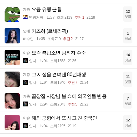
요증 유행 근황
계층
12
댓글
명량거북
Lv.87
조회 2119
추천 1
21:28
카즈하 (르세라핌)
연예
1
댓글
배수민
Lv.35
조회 719
추천 2
21:27
요즘 촉법소년 범죄자 수준
이슈
14
댓글
입사
Lv.94
조회 1558
21:26
그 시절을 견뎌낸 80년대생
계층
11
댓글
입사
Lv.94
조회 1940
추천 7
21:24
곱창집 사장님 불 쇼에 외국인들 반응
계층
7
댓글
입사
Lv.94
조회 2043
추천 5
21:22
해외 공항에서 또 사고 친 중국인
이슈
12
댓글
입사
Lv.94
조회 2195
21:19