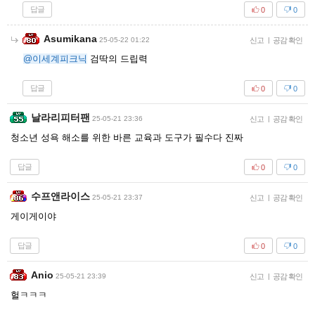
답글
0
0
Asumikana
25-05-22 01:22
신고
|
공감 확인
@이세계피크닉
검딱의 드립력
답글
0
0
날라리피터팬
25-05-21 23:36
신고
|
공감 확인
청소년 성욕 해소를 위한 바른 교육과 도구가 필수다 진짜
답글
0
0
수프앤라이스
25-05-21 23:37
신고
|
공감 확인
게이게이야
답글
0
0
Anio
25-05-21 23:39
신고
|
공감 확인
헐ㅋㅋㅋ