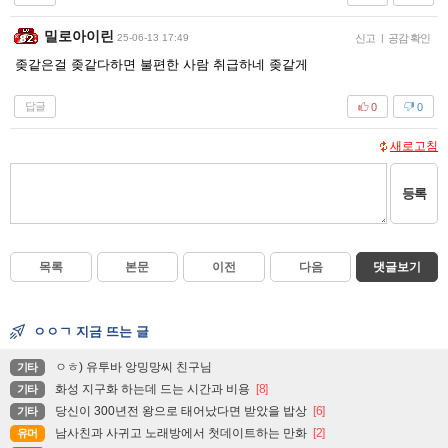
밀로아이린
25-06-13 17:49
신고
|
공감 확인
좆같은걸 좆같다하면 불편한 사람 취급하네 좆같게
답글
0
0
새로고침
등록
목록
본문
이전
다음
댓글보기
ㅇㅇㄱ 지금 뜨는 글
ㅇㅎ) 유투바 앙밍망씨 친구님
기타
화성 지구화 하는데 드는 시간과 비용
[8]
기타
당신이 300년전 왕으로 태어났다면 받았을 밥상
[6]
기타
남사친과 사귀고 노래방에서 첫데이트하는 만화
[2]
유머