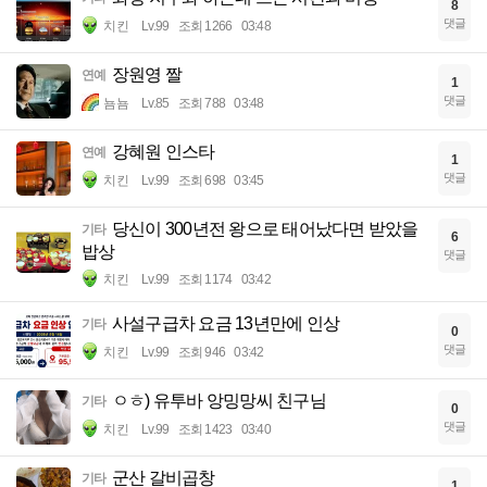
8
댓글
치킨
Lv.99
조회 1266
03:48
장원영 짤
연예
1
댓글
뇸뇸
Lv.85
조회 788
03:48
강혜원 인스타
연예
1
댓글
치킨
Lv.99
조회 698
03:45
당신이 300년전 왕으로 태어났다면 받았을
기타
6
밥상
댓글
치킨
Lv.99
조회 1174
03:42
사설구급차 요금 13년만에 인상
기타
0
댓글
치킨
Lv.99
조회 946
03:42
ㅇㅎ) 유투바 앙밍망씨 친구님
기타
0
댓글
치킨
Lv.99
조회 1423
03:40
군산 갈비곱창
기타
1