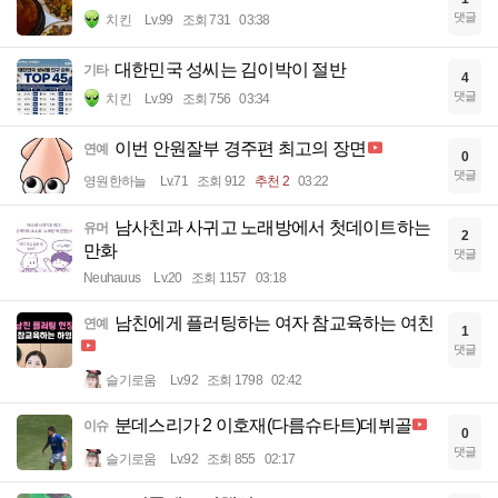
댓글
치킨
Lv.99
조회 731
03:38
대한민국 성씨는 김이박이 절반
기타
4
댓글
치킨
Lv.99
조회 756
03:34
이번 안원잘부 경주편 최고의 장면
연예
0
댓글
영원한하늘
Lv.71
조회 912
추천 2
03:22
남사친과 사귀고 노래방에서 첫데이트하는
유머
2
만화
댓글
Neuhauus
Lv.20
조회 1157
03:18
남친에게 플러팅하는 여자 참교육하는 여친
연예
1
댓글
슬기로움
Lv.92
조회 1798
02:42
분데스리가 2 이호재(다름슈타트)데뷔골
이슈
0
댓글
슬기로움
Lv.92
조회 855
02:17