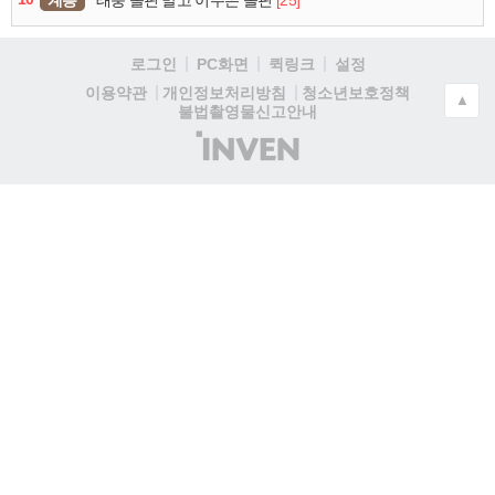
계층
[25]
태풍 돌핀 말고 이주은 돌핀
로그인
PC화면
퀵링크
설정
청소년보호정책
이용약관
개인정보처리방침
▲
불법촬영물신고안내
(주)
인
벤