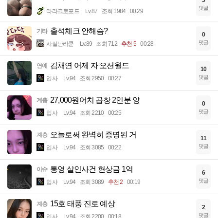
3
댓글
라라크로포드
Lv.87
조회 1984
00:29
출석체크 안해슴?
기타
0
댓글
사실난라쿤
Lv.89
조회 712
추천 5
00:28
김채연 어제 자 오션월드
연예
10
댓글
입사
Lv.94
조회 2950
00:27
27,000원어치 곱창 2인분 양
계층
0
댓글
입사
Lv.94
조회 2210
00:25
오늘로써 완벽히 증명된 거
계층
11
댓글
입사
Lv.94
조회 3085
00:22
통영 살인사건 현상금 1억
이슈
6
댓글
입사
Lv.94
조회 3089
추천 2
00:19
15호 태풍 진로 예상
계층
2
댓글
입사
Lv.94
조회 2200
00:18