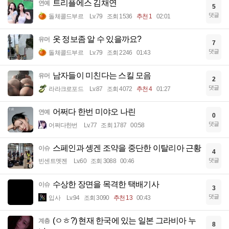
트리플에스 김채연
연예
5
댓글
돌체콜드부르
Lv.79
조회 1536
추천 1
02:01
옷 정보좀 알 수 있을까요?
유머
7
댓글
돌체콜드부르
Lv.79
조회 2246
01:43
남자들이 미친다는 스킬 모음
유머
2
댓글
라라크로포드
Lv.87
조회 4072
추천 4
01:27
어쩌다 한번 미야오 나린
연예
0
댓글
어쩌다한번
Lv.77
조회 1787
00:58
스페인과 솅겐 조약을 중단한 이탈리아 근황
이슈
4
댓글
빈센트멧젠
Lv.60
조회 3088
00:46
수상한 장면을 목격한 택배기사
이슈
3
댓글
입사
Lv.94
조회 3090
추천 13
00:43
(ㅇㅎ?) 현재 한국에 있는 일본 그라비아 누
계층
8