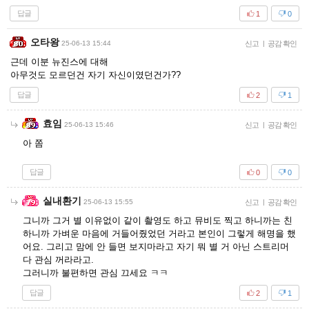
답글
1
0
오타왕
25-06-13 15:44
신고
|
공감 확인
근데 이분 뉴진스에 대해
아무것도 모르던건 자기 자신이였던건가??
답글
2
1
효임
25-06-13 15:46
신고
|
공감 확인
아 쫌
답글
0
0
실내환기
25-06-13 15:55
신고
|
공감 확인
그니까 그거 별 이유없이 같이 촬영도 하고 뮤비도 찍고 하니까는 친
하니까 가벼운 마음에 거들어줬었던 거라고 본인이 그렇게 해명을 했
어요. 그리고 맘에 안 들면 보지마라고 자기 뭐 별 거 아닌 스트리머
다 관심 꺼라라고.
그러니까 불편하면 관심 끄세요 ㅋㅋ
답글
2
1