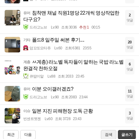
침착맨 채널 직원1명당 22개씩 영상작업한
유머
2
다구요?
댓글
드라고노브
Lv.90
조회 3036
추천 1
00:15
폴드8 일주일 써본 후기....
기타
20
댓글
암꼬또모타쥬
Lv.60
조회 6381
23:55
ㅆ계층) 라노벨 독자들이 말하는 국밥 라노벨
계층
6
완결작 천하오절
댓글
큐땁이알
Lv.88
조회 2033
23:45
이분 오이갤러겠죠?
유머
11
댓글
드라고노브
Lv.90
조회 2083
23:44
일본 지진 피해현장 도독 근황
이슈
3
댓글
빈센트멧젠
Lv.60
조회 3728
23:43
최근
다음
검색
글쓰기