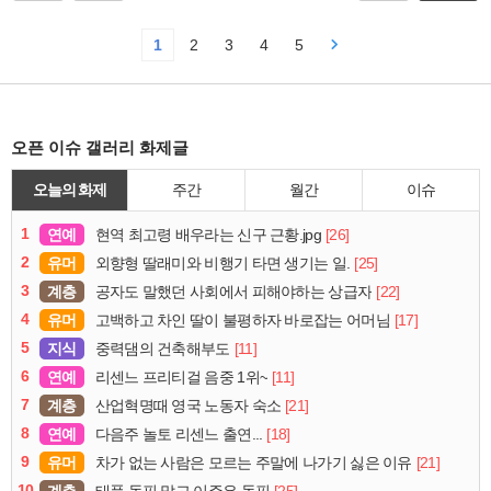
1
2
3
4
5
오픈 이슈 갤러리 화제글
오늘의 화제
주간
월간
이슈
1
연예
[26]
현역 최고령 배우라는 신구 근황.jpg
2
유머
[25]
외향형 딸래미와 비행기 타면 생기는 일.
3
계층
[22]
공자도 말했던 사회에서 피해야하는 상급자
4
유머
[17]
고백하고 차인 딸이 불평하자 바로잡는 어머님
5
지식
[11]
중력댐의 건축해부도
6
연예
[11]
리센느 프리티걸 음중 1위~
7
계층
[21]
산업혁명때 영국 노동자 숙소
8
연예
[18]
다음주 놀토 리센느 출연...
9
유머
[21]
차가 없는 사람은 모르는 주말에 나가기 싫은 이유
10