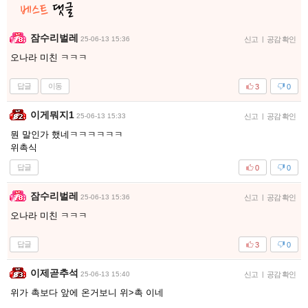
잠수리벌레
25-06-13 15:36
신고
|
공감 확인
오나라 미친 ㅋㅋㅋ
답글
이동
3
0
이게뭐지1
25-06-13 15:33
신고
|
공감 확인
뭔 말인가 했네ㅋㅋㅋㅋㅋㅋ
위촉식
답글
0
0
잠수리벌레
25-06-13 15:36
신고
|
공감 확인
오나라 미친 ㅋㅋㅋ
답글
3
0
이제곧추석
25-06-13 15:40
신고
|
공감 확인
위가 촉보다 앞에 온거보니 위>촉 이네