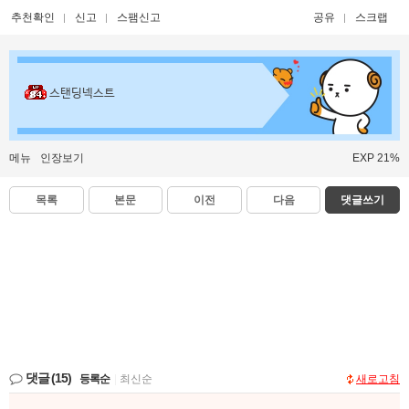
추천확인
신고
스팸신고
공유
스크랩
스탠딩넥스트
메뉴
인장보기
EXP 21%
목록
본문
이전
다음
댓글쓰기
댓글
(15)
등록순
|
최신순
새로고침