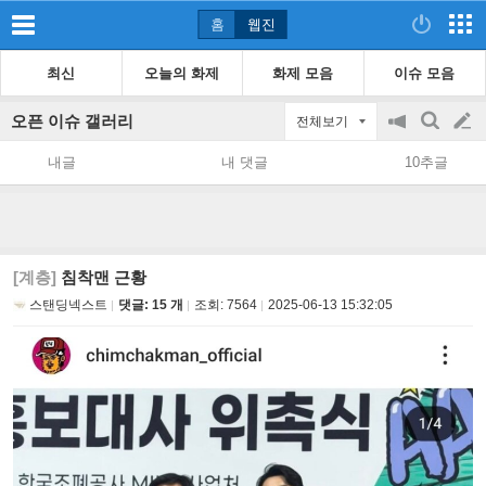
홈
웹진
최신
오늘의 화제
화제 모음
이슈 모음
오픈 이슈 갤러리
전체보기
공
검
글
지
색
내글
내 댓글
10추글
on/off
쓰
기
[계층]
침착맨 근황
스탠딩넥스트
댓글: 15 개
조회:
7564
2025-06-13 15:32:05