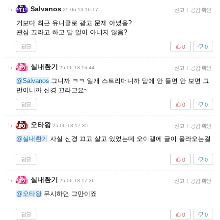
Salvanos
25-06-13 16:17
신고
|
공감 확인
거보다 최근 유니클로 광고 문제 아녔음?
관심 끄라고 하고 말 일이 아니지 않음?
답글
0
0
실내환기
25-06-13 16:44
신고
|
공감 확인
@Salvanos
그니까 ㅋㅋ 일개 스트리머니까 맘에 안 들면 안 보면 그
만이니까 신경 끄라고요~
답글
0
0
오타왕
25-06-13 17:35
신고
|
공감 확인
@실내환기
사실 신경 끄고 살고 있었는데 오이갤에 글이 올라오는걸
답글
0
0
실내환기
25-06-13 17:36
신고
|
공감 확인
@오타왕
무시하면 그만이죠
답글
0
0