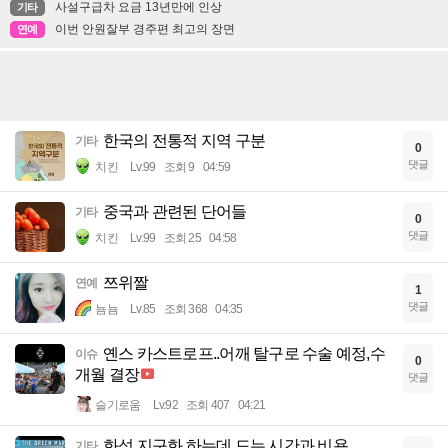
사설구급차 요금 13년만에 인상
기타
이번 안원잘부 경주편 최고의 장면
연예
한국의 전통적 지역 구분
기타
0
댓글
치킨
Lv.99
조회 9
04:59
중국과 관련된 단어들
기타
0
댓글
치킨
Lv.99
조회 25
04:58
쯔위짤
연예
1
댓글
뇸뇸
Lv.85
조회 368
04:35
옌스 카스트로프..어깨 탈구로 수술 예정,수
이슈
0
개월 결장
댓글
슬기로움
Lv.92
조회 407
04:21
화성 지구화 하는데 드는 시간과 비용
기타