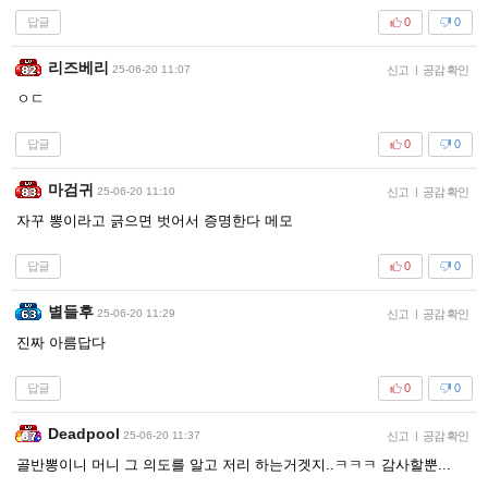
답글
0
0
리즈베리
25-06-20 11:07
신고
|
공감 확인
ㅇㄷ
답글
0
0
마검귀
25-06-20 11:10
신고
|
공감 확인
자꾸 뽕이라고 긁으면 벗어서 증명한다 메모
답글
0
0
별들후
25-06-20 11:29
신고
|
공감 확인
진짜 아름답다
답글
0
0
Deadpool
25-06-20 11:37
신고
|
공감 확인
골반뽕이니 머니 그 의도를 알고 저리 하는거겟지..ㅋㅋㅋ 감사할뿐...