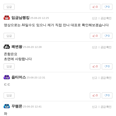
답글
0
0
임금님랭킹
25-06-20 12:25
신고
|
공감 확인
영상으로는 AI일수도 있으니 제가 직접 만나 대표로 확인해보겠습니다
답글
0
0
쾌변왕
25-06-20 12:28
신고
|
공감 확인
존함은요
초면에 사랑합니다
답글
0
0
옵티머스
25-06-20 12:31
신고
|
공감 확인
ㄷㄷ
답글
0
0
꾸램몬
25-06-20 12:41
신고
|
공감 확인
와