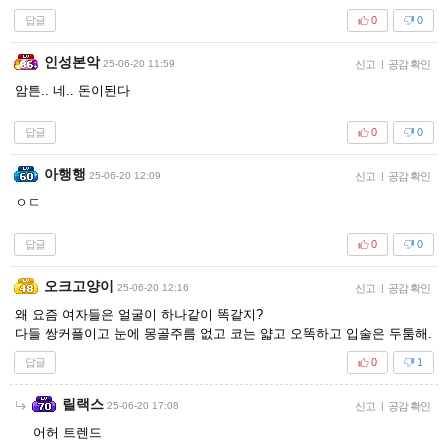
답글
0
0
인성본악
25-06-20 11:59
신고
|
공감 확인
암튼.. 네.. 돈이된다
답글
0
0
아행행
25-06-20 12:09
신고
|
공감 확인
ㅇㄷ
답글
0
0
오크고양이
25-06-20 12:16
신고
|
공감 확인
왜 요즘 여자들은 얼굴이 하나같이 똑같지?
다들 쌍커플이고 눈에 몽골주름 없고 코는 얇고 오똑하고 입술은 두툼해.
답글
0
1
릴랙스
25-06-20 17:08
신고
|
공감 확인
어허 트렌드