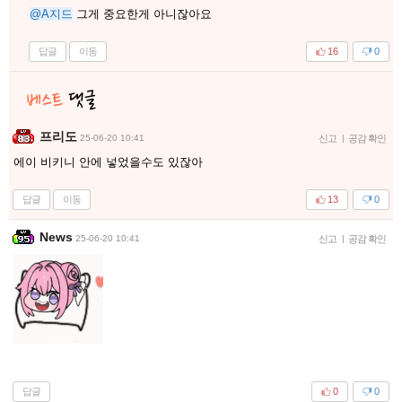
@A지드
그게 중요한게 아니잖아요
답글
이동
16
0
프리도
25-06-20 10:41
신고
|
공감 확인
에이 비키니 안에 넣었을수도 있잖아
답글
이동
13
0
News
25-06-20 10:41
신고
|
공감 확인
답글
0
0