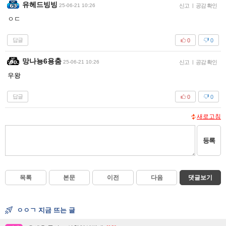
유헤드빙빙
25-06-21 10:26
신고
|
공감 확인
ㅇㄷ
답글
0
0
망나뇽6용춤
25-06-21 10:26
신고
|
공감 확인
우왕
답글
0
0
새로고침
등록
목록
본문
이전
다음
댓글보기
ㅇㅇㄱ 지금 뜨는 글