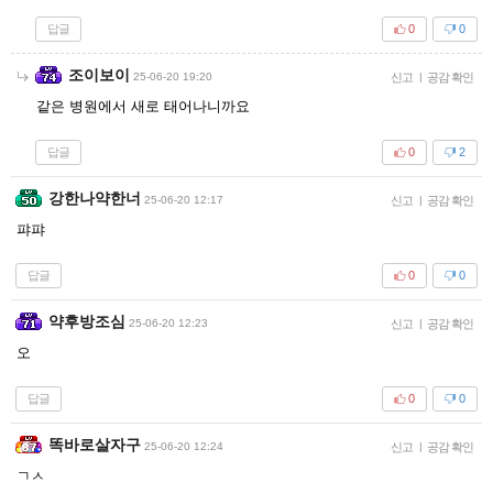
답글
0
0
조이보이
25-06-20 19:20
신고
|
공감 확인
같은 병원에서 새로 태어나니까요
답글
0
2
강한나약한너
25-06-20 12:17
신고
|
공감 확인
퍄퍄
답글
0
0
약후방조심
25-06-20 12:23
신고
|
공감 확인
오
답글
0
0
똑바로살자구
25-06-20 12:24
신고
|
공감 확인
ㄱㅅ