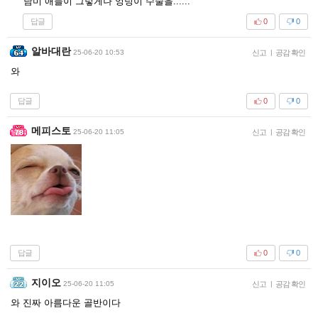
남미 애들이 그렇게나 엉덩이 수술을......
답글
0
0
알바대란
25-06-20 10:53
신고
|
공감 확인
와
답글
0
0
메피스토
25-06-20 11:05
신고
|
공감 확인
답글
0
0
지이오
25-06-20 11:05
신고
|
공감 확인
와 진짜 아름다운 골반이다