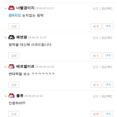
너빨갱이지
25-06-20 12:17
신고
|
공감 확인
@A지드
눈치없는 핑딱
답글
1
0
쾌변왕
25-06-20 12:27
신고
|
공감 확인
핑딱을 대신해 사과드립니다
답글
1
0
베르켈미르
25-06-20 12:40
신고
|
공감 확인
변태력들 보소 ㅋㅋㅋㅋㅋㅋㅋ
답글
1
0
를류
25-06-20 12:42
신고
|
공감 확인
인증하라!!!
답글
0
0