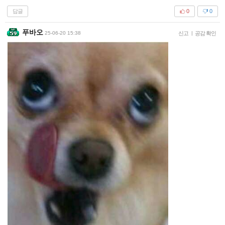
답글
0
0
푸바오
25-06-20 15:38
신고
|
공감 확인