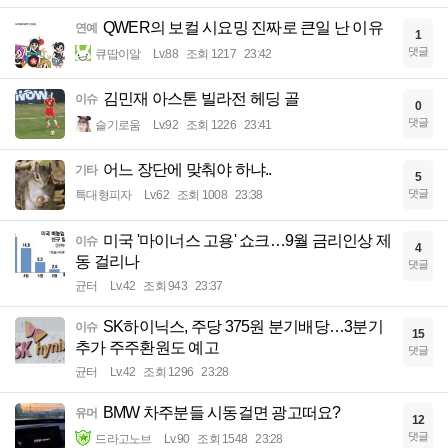
QWER의 보컬 시요밍 진짜로 큰일 난 이유
연예
1
댓글
큐땁이알
Lv.88
조회 1217
23:42
김민재 아스톤 빌라전 헤딩 골
이슈
0
댓글
슬기로움
Lv.92
조회 1226
23:41
어느 장단에 맞춰야 하냐..
기타
5
댓글
특대형피자
Lv.62
조회 1008
23:38
미국 '마이너스 고용' 쇼크…9월 금리인상 제
이슈
4
동 걸리나
댓글
균터
Lv.42
조회 943
23:37
SK하이닉스, 주당 375원 분기배당…3분기
이슈
15
추가 주주환원도 예고
댓글
균터
Lv.42
조회 1296
23:28
BMW 차주분들 시동걸면 광고떠요?
유머
12
댓글
드라고노브
Lv.90
조회 1548
23:28