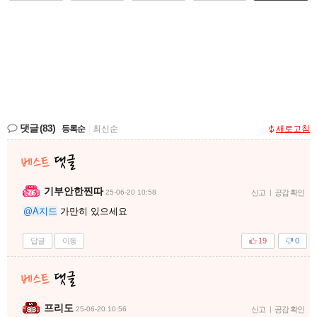
댓글
(83)
등록순
|
최신순
새로고침
기부안한찐따
25-06-20 10:58
신고
|
공감 확인
@A지드
가만히 있으세요
답글
이동
19
0
프리도
25-06-20 10:56
신고
|
공감 확인