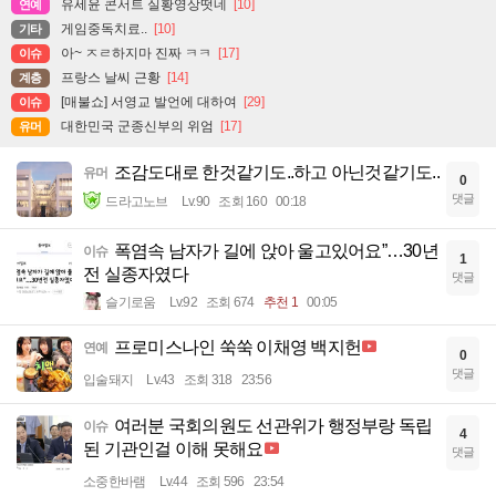
유세윤 콘서트 실황영상떳네
[10]
연예
게임중독치료..
[10]
기타
아~ ㅈㄹ하지마 진짜 ㅋㅋ
[17]
이슈
프랑스 날씨 근황
[14]
계층
[매불쇼] 서영교 발언에 대하여
[29]
이슈
대한민국 군종신부의 위엄
[17]
유머
조감도대로 한것같기도..하고 아닌것같기도..
유머
0
댓글
드라고노브
Lv.90
조회 160
00:18
폭염속 남자가 길에 앉아 울고있어요”…30년
이슈
1
전 실종자였다
댓글
슬기로움
Lv.92
조회 674
추천 1
00:05
프로미스나인 쑥쑥 이채영 백지헌
연예
0
댓글
입술돼지
Lv.43
조회 318
23:56
여러분 국회의원도 선관위가 행정부랑 독립
이슈
4
된 기관인걸 이해 못해요
댓글
소중한바램
Lv.44
조회 596
23:54