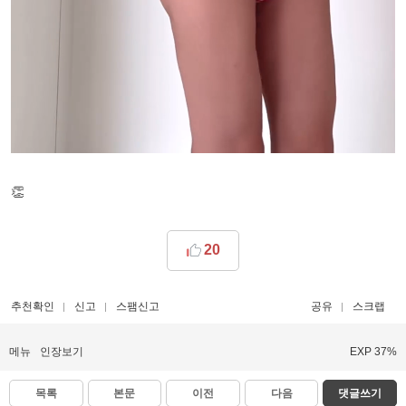
👏
20
추천확인
신고
스팸신고
공유
스크랩
메뉴
인장보기
EXP 37%
목록
본문
이전
다음
댓글쓰기