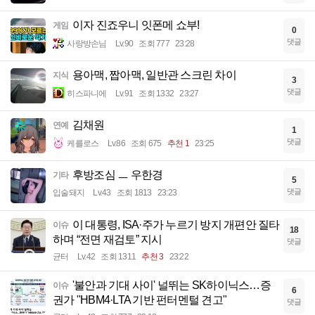
이자 진죠우니 잇폰메 쇼부!
게임
0
댓글
사랑방손님
Lv.90
조회 777
23:28
용아맥, 짭아맥, 일반관 스크린 차이
지식
3
댓글
히스파니에
Lv.91
조회 1332
23:27
김채원
연예
1
댓글
케를로스
Lv.86
조회 675
추천 1
23:25
후방조심 ㅡ 우한경
기타
5
댓글
입술돼지
Lv.43
조회 1813
23:23
이 대통령, ISA·주가 누르기 방지 개편안 질타
이슈
18
하며 “전면 재검토” 지시
댓글
균터
Lv.42
조회 1311
추천 3
23:22
'불안과 기대 사이' 널뛰는 SK하이닉스…증
이슈
6
권가 "HBM4·LTA 기반 펀터멘털 견고"
댓글