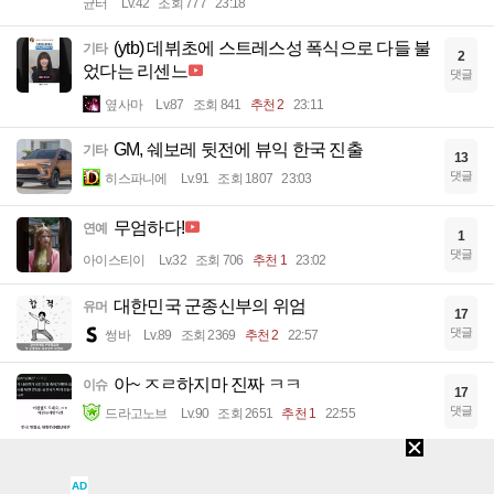
균터
Lv.42
조회 777
23:18
(ytb) 데뷔초에 스트레스성 폭식으로 다들 불
기타
2
었다는 리센느
댓글
옆사마
Lv.87
조회 841
추천 2
23:11
GM, 쉐보레 뒷전에 뷰익 한국 진출
기타
13
댓글
히스파니에
Lv.91
조회 1807
23:03
무엄하다!
연예
1
댓글
아이스티이
Lv.32
조회 706
추천 1
23:02
대한민국 군종신부의 위엄
유머
17
댓글
썽바
Lv.89
조회 2369
추천 2
22:57
아~ ㅈㄹ하지마 진짜 ㅋㅋ
이슈
17
댓글
드라고노브
Lv.90
조회 2651
추천 1
22:55
현재 나이로 치면 꼬꼬마들이 연기를 시작함
감동
6
AD
댓글
사랑방손님
Lv.90
조회 1975
추천 2
22:54