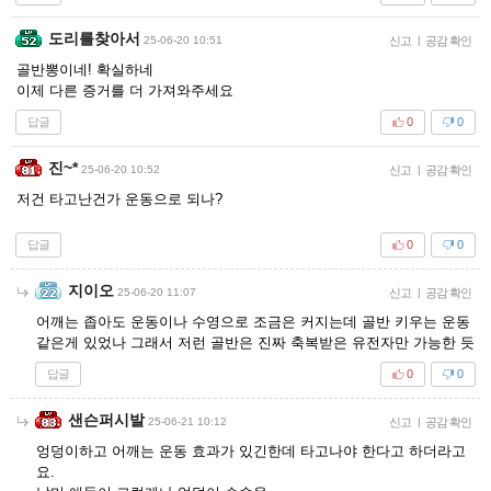
도리를찾아서
25-06-20 10:51
신고
|
공감 확인
골반뽕이네! 확실하네
이제 다른 증거를 더 가져와주세요
답글
0
0
진~*
25-06-20 10:52
신고
|
공감 확인
저건 타고난건가 운동으로 되나?
답글
0
0
지이오
25-06-20 11:07
신고
|
공감 확인
어깨는 좁아도 운동이나 수영으로 조금은 커지는데 골반 키우는 운동
같은게 있었나 그래서 저런 골반은 진짜 축복받은 유전자만 가능한 듯
답글
0
0
샌슨퍼시발
25-06-21 10:12
신고
|
공감 확인
엉덩이하고 어깨는 운동 효과가 있긴한데 타고나야 한다고 하더라고
요.