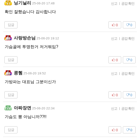
닝기닐리
25-06-20 17:48
신고
|
공감 확인
확인 잘했습니다 감사합니다
답글
0
0
사랑방손님
25-06-20 19:12
신고
|
공감 확인
가슴골에 투명한거 저거뭐임?
답글
0
0
콩혬
25-06-20 19:52
신고
|
공감 확인
가방파는 대표님 그분이신가
답글
0
0
아짜장면
25-06-20 22:34
신고
|
공감 확인
가슴도 뽕 아님니까??!!
답글
0
0