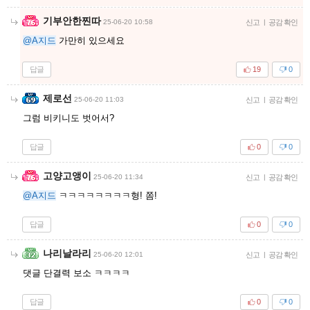
기부안한찐따
25-06-20 10:58
신고
|
공감 확인
@A지드
가만히 있으세요
답글
19
0
제로선
25-06-20 11:03
신고
|
공감 확인
그럼 비키니도 벗어서?
답글
0
0
고양고앵이
25-06-20 11:34
신고
|
공감 확인
@A지드
ㅋㅋㅋㅋㅋㅋㅋㅋ형! 쫌!
답글
0
0
나리날라리
25-06-20 12:01
신고
|
공감 확인
댓글 단결력 보소 ㅋㅋㅋㅋ
답글
0
0