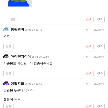
답글
0
0
창립멤버
25-06-20 10:48
신고
|
공감 확인
ㅇㄷ
답글
0
0
아이쨩기여어
25-06-20 10:50
신고
|
공감 확인
가슴뽕도 의심됩니다 인증해주세요
답글
0
0
생활지도
25-06-20 10:50
신고
|
공감 확인
골반뽕 누구냐 나와라
잘했어 ㅋㅋ
답글
0
0