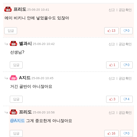
프리도
25-06-20 10:41
신고
|
공감 확인
에이 비키니 안에 넣었을수도 있잖아
답글
13
0
별과시
25-06-20 10:42
신고
|
공감 확인
선생님?
답글
1
0
A지드
25-06-20 10:45
신고
|
공감 확인
거긴 골반이 아니잖아요
답글
3
4
프리도
25-06-20 10:56
신고
|
공감 확인
@A지드
그게 중요한게 아니잖아요
답글
16
0