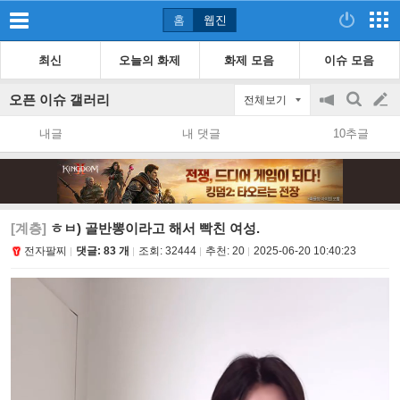
홈
웹진
최신
오늘의 화제
화제 모음
이슈 모음
오픈 이슈 갤러리
전체보기
공
검
글
지
색
내글
내 댓글
10추글
on/off
쓰
기
[계층]
ㅎㅂ) 골반뽕이라고 해서 빡친 여성.
전자팔찌
댓글: 83 개
조회:
32444
추천:
20
2025-06-20 10:40:23