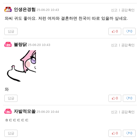
인생은경험
25-06-20 10:43
신고
|
공감 확인
와씨 귀도 좋아요. 저런 여자와 결혼하면 천국이 따로 있을까 싶네요.
답글
0
0
불량닭
25-06-20 10:43
신고
|
공감 확인
와
답글
0
0
자발적모쏠
25-06-20 10:44
신고
|
공감 확인
ㅎㄷㄷㄷㄷㄷ
답글
0
0