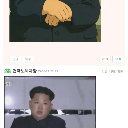
답글
이동
3
0
전국노래자랑
25-06-21 22:13
신고
|
공감 확인