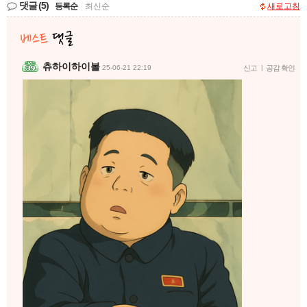
댓글
(5)
등록순
|
최신순
새로고침
츄하이하이볼
25-06-21 22:19
신고
|
공감 확인