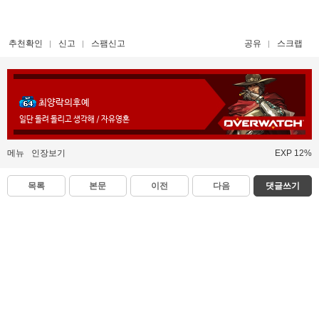
추천확인
신고
스팸신고
공유
스크랩
최양락의후예
일단 돌려 돌리고 생각해 / 자유영혼
메뉴
인장보기
EXP 12%
목록
본문
이전
다음
댓글쓰기