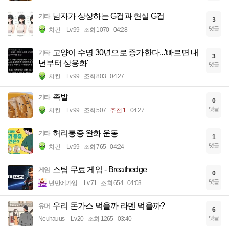
남자가 상상하는 G컵과 현실 G컵
기타
3
댓글
치킨
Lv.99
조회 1070
04:28
고양이 수명 30년으로 증가한다...'빠르면 내
기타
3
년부터 상용화'
댓글
치킨
Lv.99
조회 803
04:27
족발
기타
0
댓글
치킨
Lv.99
조회 507
추천 1
04:27
허리통증 완화 운동
기타
1
댓글
치킨
Lv.99
조회 765
04:24
스팀 무료 게임 - Breathedge
게임
0
댓글
년만에가입
Lv.71
조회 654
04:03
우리 돈가스 먹을까 라멘 먹을까?
유머
6
댓글
Neuhauus
Lv.20
조회 1265
03:40