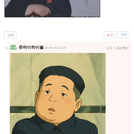
답글
2
0
츄하이하이볼
25-06-21 22:19
신고
|
공감 확인