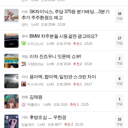
균터
Lv.42
조회 2090
23:37
SK하이닉스, 주당 375원 분기배당…3분기
이슈
18
추가 주주환원도 예고
댓글
균터
Lv.42
조회 2596
23:28
BMW 차주분들 시동걸면 광고떠요?
유머
17
댓글
드라고노브
Lv.90
조회 3749
추천 1
23:28
이자 진죠우니 잇폰메 쇼부!
게임
2
댓글
사랑방손님
Lv.90
조회 1618
추천 2
23:28
용아맥, 짭아맥, 일반관 스크린 차이
지식
8
댓글
히스파니에
Lv.91
조회 2964
추천 1
23:27
김채원
연예
1
댓글
케를로스
Lv.86
조회 1316
추천 1
23:25
후방조심 ㅡ 우한경
기타
15
댓글
입술돼지
Lv.43
조회 4877
추천 2
23:23