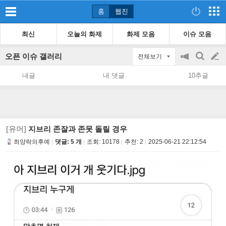
홈
웹진
최신
오늘의 화제
화제 모음
이슈 모음
오픈 이슈 갤러리
전체보기
공
검
글
지
색
내글
내 댓글
10추글
on/off
쓰
기
[유머]
지브리 존잘과 존못 돌릴 경우
최양락의후예
댓글: 5 개
조회:
10178
추천:
2
2025-06-21 22:12:54