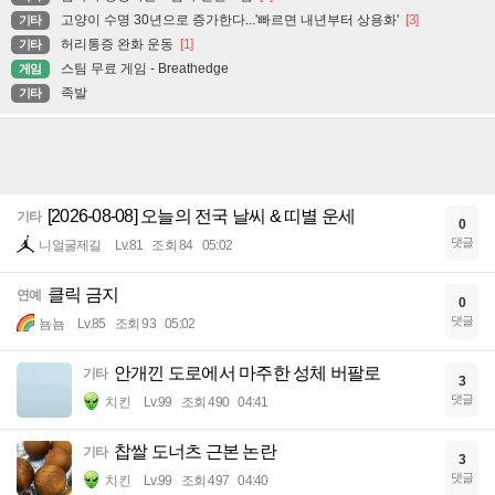
고양이 수명 30년으로 증가한다...'빠르면 내년부터 상용화'
[3]
기타
허리통증 완화 운동
[1]
기타
스팀 무료 게임 - Breathedge
게임
족발
기타
[2026-08-08] 오늘의 전국 날씨 & 띠별 운세
기타
0
댓글
니얼굴제길
Lv.81
조회 84
05:02
클릭 금지
연예
0
댓글
뇸뇸
Lv.85
조회 93
05:02
안개낀 도로에서 마주한 성체 버팔로
기타
3
댓글
치킨
Lv.99
조회 490
04:41
찹쌀 도너츠 근본 논란
기타
3
댓글
치킨
Lv.99
조회 497
04:40