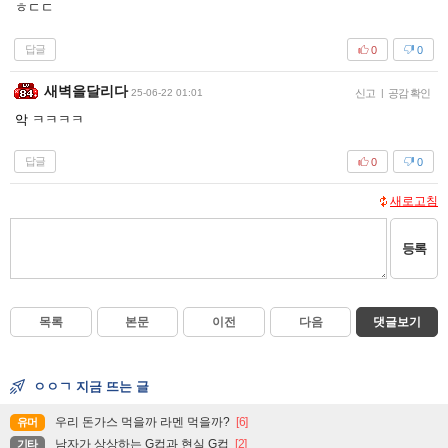
ㅎㄷㄷ
답글
0
0
새벽을달리다
25-06-22 01:01
신고
|
공감 확인
악 ㅋㅋㅋㅋ
답글
0
0
새로고침
등록
목록
본문
이전
다음
댓글보기
ㅇㅇㄱ 지금 뜨는 글
우리 돈가스 먹을까 라멘 먹을까?
[6]
유머
남자가 상상하는 G컵과 현실 G컵
[2]
기타