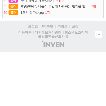
8
연예
[15]
우리 메이 절대 핫걸입니다.
9
유머
[48]
후방)인방 누나들이 돈벌때 사용하는 밑캠을 알아보자
10
유머
[17]
1호선 장판파.jpg
로그인
PC화면
퀵링크
설정
청소년보호정책
이용약관
개인정보처리방침
▲
불법촬영물신고안내
(주)
인
벤