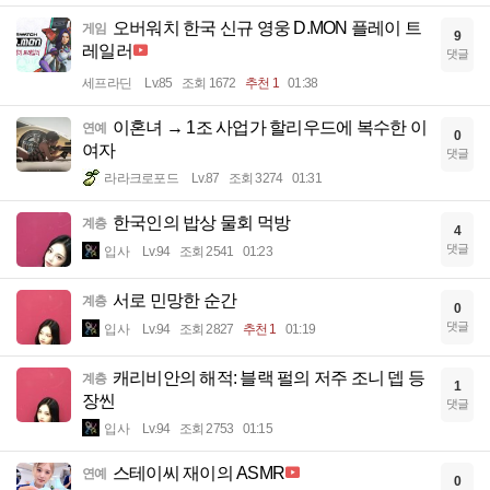
오버워치 한국 신규 영웅 D.MON 플레이 트
게임
9
레일러
댓글
세프라딘
Lv.85
조회 1672
추천 1
01:38
이혼녀 → 1조 사업가 할리우드에 복수한 이
연예
0
여자
댓글
라라크로포드
Lv.87
조회 3274
01:31
한국인의 밥상 물회 먹방
계층
4
댓글
입사
Lv.94
조회 2541
01:23
서로 민망한 순간
계층
0
댓글
입사
Lv.94
조회 2827
추천 1
01:19
캐리비안의 해적: 블랙 펄의 저주 조니 뎁 등
계층
1
장씬
댓글
입사
Lv.94
조회 2753
01:15
스테이씨 재이의 ASMR
연예
0