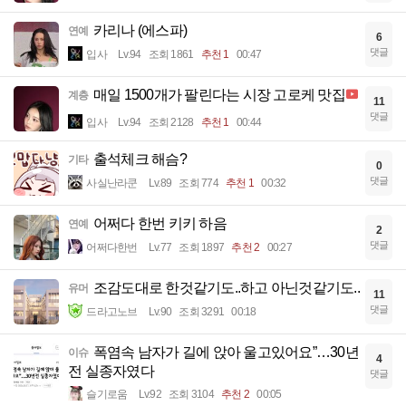
카리나 (에스파)
연예
6
댓글
입사
Lv.94
조회 1861
추천 1
00:47
매일 1500개가 팔린다는 시장 고로케 맛집
계층
11
댓글
입사
Lv.94
조회 2128
추천 1
00:44
출석체크 해슴?
기타
0
댓글
사실난라쿤
Lv.89
조회 774
추천 1
00:32
어쩌다 한번 키키 하음
연예
2
댓글
어쩌다한번
Lv.77
조회 1897
추천 2
00:27
조감도대로 한것같기도..하고 아닌것같기도..
유머
11
댓글
드라고노브
Lv.90
조회 3291
00:18
폭염속 남자가 길에 앉아 울고있어요”…30년
이슈
4
전 실종자였다
댓글
슬기로움
Lv.92
조회 3104
추천 2
00:05