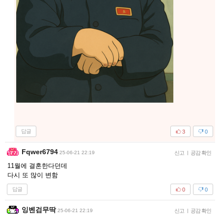
답글
3
0
Fqwer6794
25-06-21 22:19
신고
|
공감 확인
11월에 결혼한다던데
다시 또 많이 변함
답글
0
0
잉벤검무딱
25-06-21 22:19
신고
|
공감 확인