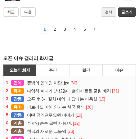
최근
다음
검색
글쓰기
1
2
3
4
5
오픈 이슈 갤러리 화제글
오늘의 화제
주간
월간
이슈
1
연예
[30]
뜻밖의 연예인 미담..jpg
2
유머
[31]
나영석 피디가 1박2일때 출연자들을 굴린 배경
3
감동
[15]
오픈 후 3개월치 예약 다 찼다는 미용실
4
유머
[36]
파브리도 이해 안가는 한국 음식
5
감동
[19]
어떤 공익근무요원 이야기
6
계층
[32]
ㅇㅎ?) 순수 골반 재능녀.
7
계층
[23]
한국의 새로운 그늘막