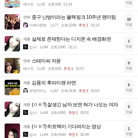
댓글
배수민
Lv.35
조회 585
01:14
중구 난방이라는 블랙핑크 10주년 팬미팅
연예
10
댓글
어쩌다한번
Lv.77
조회 2269
추천 1
01:14
실제로 존재한다는 디지몬 속 배경화면
계층
1
댓글
입사
Lv.94
조회 2045
01:11
스테이씨 자윤
연예
0
댓글
배수민
Lv.35
조회 800
추천 1
01:07
김풍의 후라이팬 라면
계층
5
댓글
부엔까미노
Lv.87
조회 2430
추천 3
01:00
(ㅇㅎ?) 잘생긴 남자 보면 혀가 나오는 여자
계층
5
댓글
입사
Lv.94
조회 4955
추천 1
00:51
(ㅇㅎ?) 히트텍이 기다려지는 영상
계층
1
댓글
입사
Lv.94
조회 4044
추천 2
00:49