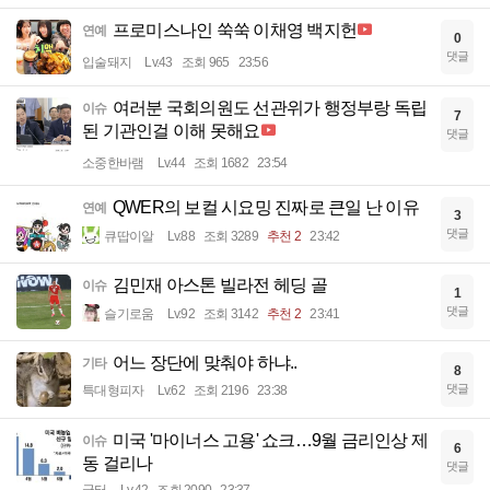
프로미스나인 쑥쑥 이채영 백지헌
연예
0
댓글
입술돼지
Lv.43
조회 965
23:56
여러분 국회의원도 선관위가 행정부랑 독립
이슈
7
된 기관인걸 이해 못해요
댓글
소중한바램
Lv.44
조회 1682
23:54
QWER의 보컬 시요밍 진짜로 큰일 난 이유
연예
3
댓글
큐땁이알
Lv.88
조회 3289
추천 2
23:42
김민재 아스톤 빌라전 헤딩 골
이슈
1
댓글
슬기로움
Lv.92
조회 3142
추천 2
23:41
어느 장단에 맞춰야 하냐..
기타
8
댓글
특대형피자
Lv.62
조회 2196
23:38
미국 '마이너스 고용' 쇼크…9월 금리인상 제
이슈
6
동 걸리나
댓글