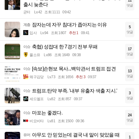
11
출시 늦춘다
댓글
균터
Lv.42
조회 1111
09:42
잠자는데 자꾸 침대가 좁아지는 이유
계층
5
댓글
입사
Lv.94
조회 1807
추천 1
09:41
축협) 성접대 한 7경기 전부 무패
이슈
17
댓글
풀소유
Lv.86
조회 1649
09:38
[속보]손현보 목사...백악관서 트럼프 접견
이슈
13
댓글
왜구김당
Lv.73
조회 1656
추천 3
09:37
트럼프.탄약 부족. '내부 유출자 색출 지시.'
이슈
3
댓글
세드엘프
Lv.82
조회 857
09:37
마포는 좋겠다.
이슈
24
댓글
비요비타
Lv.81
조회 1500
09:36
아무도 안 믿었는데 결국 내 말이 맞았을 때
유머
1