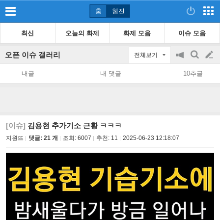
홈
웹진
최신
오늘의 화제
화제 모음
이슈 모음
오픈 이슈 갤러리
전체보기
공
검
글
지
색
내글
내 댓글
10추글
on/off
쓰
기
[이슈]
김용현 추가기소 근황 ㅋㅋㅋ
지원뜨
댓글: 21 개
조회:
6007
추천:
11
2025-06-23 12:18:07