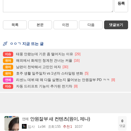
등록
목록
본문
이전
다음
댓글보기
ㅇㅇㄱ 지금 뜨는 글
태풍 안왔는데 기온 좀 떨어지는 이유
[29]
이슈
해외에서 화제인 청계천 건너는 커플
[16]
유머
남편이 천박해서 고민인 여자
[30]
유머
호주 생활 일주일차 vs 1년차 스타일링 변화
[5]
유머
리센느 데뷔 때 왜 다들 살쪘는지 물어보는 안원잘부 PD ㅋㅋ
[8]
연예
자동 드리프트 기능이 추가된 전기차
[8]
이슈
안원잘부 새 컨텐츠(원이, 제나)
연예
0
댓글
입사
Lv.94
조회 155
추천 1
10:37