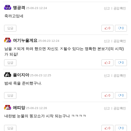
맹공격
25-06-23 12:24
신고
|
공감 확인
죽까고있네
답글
0
0
여기누울게요
25-06-23 12:24
신고
|
공감 확인
남을 ㅈ되게 하려 했으면 자신도 ㅈ될수 있다는 명확한 본보기(의 시작)
가 되길!
답글
2
0
플이지아
25-06-23 12:25
신고
|
공감 확인
밤새 죽을 준비했구나.
답글
0
0
에띠앙
25-06-23 12:26
신고
|
공감 확인
내란범 눈물의 똥꼬쇼가 시작 되는구나 ㅋㅋㅋㅋ
답글
0
0