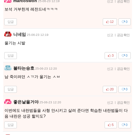
marcoswon
25-06-23 12:19
신고
|
공감 확인
보석 거부한게 레전드네ㅋㅋㅋ
답글
12
0
니네임
25-06-23 12:19
신고
|
공감 확인
울기는 시발
답글
3
0
불타는승호
25-06-23 12:20
신고
|
공감 확인
남 죽이려던 ㅅㄲ가 울기는 ㅅㅂ
답글
20
0
좋은날올거야
25-06-23 12:20
신고
|
공감 확인
이번에도 내란범들을 사형 안시키고 살려 준다면 학습한 내란범들이 다
음 내란은 성공 할지도?
답글
5
0