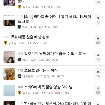
눈나
댓글
풀소유
Lv.86
조회 1085
09:53
[속보] 말다툼 끝 어머니 흉기 살해…18세 아
이슈
9
들 체포
댓글
Earth
Lv.96
조회 1174
09:51
15호 태풍 찬홈 예상 경로
이슈
9
댓글
풀소유
Lv.86
조회 1522
09:47
입추인데 날씨에 대한 참을 수 없는 분노
계층
4
댓글
입사
Lv.94
조회 1290
09:46
호불호 갈리는 간짜장
사진
14
댓글
세드엘프
Lv.82
조회 1568
09:43
소리On) 빅풋 촬영 영상 AI 아님
유머
8
댓글
풀소유
Lv.86
조회 1364
추천 1
09:42
“다 털릴 판”…오픈AI, 아스트라 해킹 우려에
이슈