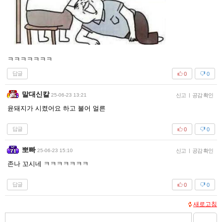
ㅋㅋㅋㅋㅋㅋㅋ
답글
0
0
말대신칼
25-06-23 13:21
신고
|
공감 확인
윤돼지가 시켰어요 하고 불어 얼른
답글
0
0
뽀빠
25-06-23 15:10
신고
|
공감 확인
존나 꼬시네 ㅋㅋㅋㅋㅋㅋㅋ
답글
0
0
새로고침