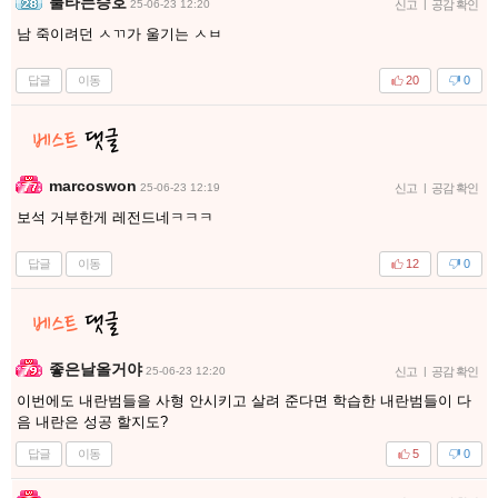
불타는승호
25-06-23 12:20
신고
|
공감 확인
남 죽이려던 ㅅㄲ가 울기는 ㅅㅂ
답글
이동
20
0
marcoswon
25-06-23 12:19
신고
|
공감 확인
보석 거부한게 레전드네ㅋㅋㅋ
답글
이동
12
0
좋은날올거야
25-06-23 12:20
신고
|
공감 확인
이번에도 내란범들을 사형 안시키고 살려 준다면 학습한 내란범들이 다
음 내란은 성공 할지도?
답글
이동
5
0