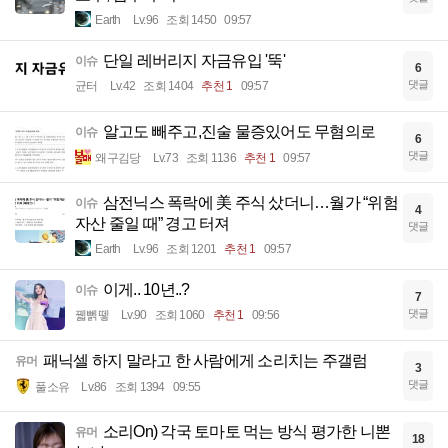
Earth
Lv.96
조회 1450
09:57
단일 레버리지 자금유입 '뚝'
이슈
6
댓글
균터
Lv.42
조회 1404
추천 1
09:57
알고도 빼주고,진술 물증있어도 무혐의로
이슈
6
댓글
왜구김당
Lv.73
조회 1136
추천 1
09:57
삼전닉스 폭락에 美 주식 샀더니…월가 “위험
이슈
4
자산 줄일 때” 경고 터져
댓글
Earth
Lv.96
조회 1201
추천 1
09:57
이게.. 10년..?
이슈
7
댓글
꿻뻵뗗
Lv.90
조회 1060
추천 1
09:56
패닉셀 하지 말라고 한 사람에게 소리치는 주갤럼
유머
3
댓글
풀소유
Lv.86
조회 1394
09:55
소리On) 각국 토마토 먹는 방식 평가한 니뽄
유머
18