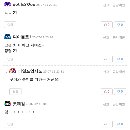
oo비스킷oo
25-07-11 22:31
신고
|
공감 확인
ㄴㄴ 21
답글
0
0
디아블로1
25-07-11 23:24
신고
|
공감 확인
그걸 처 더하고 자빠졌네
정답 21
답글
0
0
파열포업사도
25-07-11 23:31
신고
|
공감 확인
잦이와 봊이를 더하는 거군요!
답글
0
0
롯데검
25-07-12 13:39
신고
|
공감 확인
엌ㅋㅋㅋㅋㅋㅋㅋ
답글
0
0