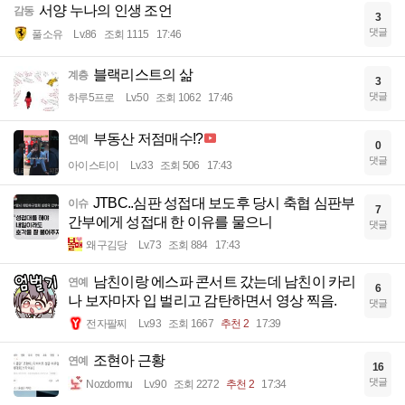
서양 누나의 인생 조언
감동
3
댓글
풀소유
Lv.86
조회 1115
17:46
블랙리스트의 삶
계층
3
댓글
하루5프로
Lv.50
조회 1062
17:46
부동산 저점매수!?
연예
0
댓글
아이스티이
Lv.33
조회 506
17:43
JTBC..심판 성접대 보도후 당시 축협 심판부
이슈
7
간부에게 성접대 한 이유를 물으니
댓글
왜구김당
Lv.73
조회 884
17:43
남친이랑 에스파 콘서트 갔는데 남친이 카리
연예
6
나 보자마자 입 벌리고 감탄하면서 영상 찍음.
댓글
전자팔찌
Lv.93
조회 1667
추천 2
17:39
조현아 근황
연예
16
댓글
Nozdormu
Lv.90
조회 2272
추천 2
17:34