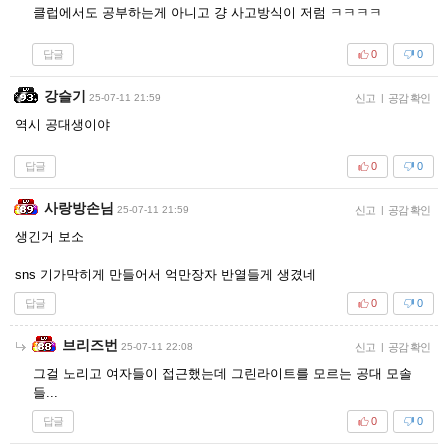
클럽에서도 공부하는게 아니고 걍 사고방식이 저럼 ㅋㅋㅋㅋ
답글
0
0
강슬기
25-07-11 21:59
신고
|
공감 확인
역시 공대생이야
답글
0
0
사랑방손님
25-07-11 21:59
신고
|
공감 확인
생긴거 보소
sns 기가막히게 만들어서 억만장자 반열들게 생겼네
답글
0
0
브리즈번
25-07-11 22:08
신고
|
공감 확인
그걸 노리고 여자들이 접근했는데 그린라이트를 모르는 공대 모솔
들...
답글
0
0