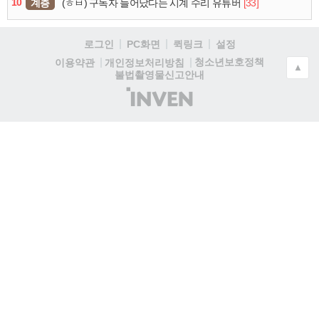
10
계층
[33]
(ㅎㅂ) 구독자 늘어났다는 시계 수리 유튜버
로그인
PC화면
퀵링크
설정
청소년보호정책
이용약관
개인정보처리방침
▲
불법촬영물신고안내
(주)
인
벤