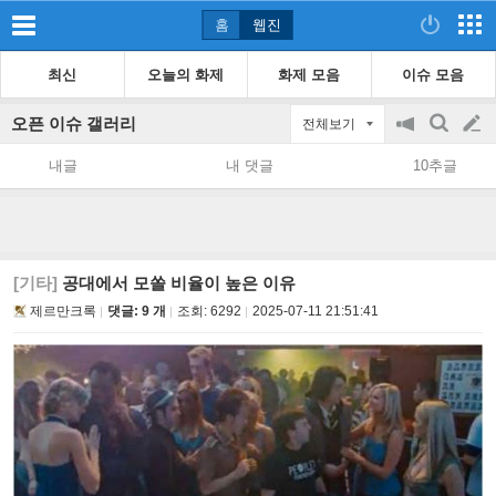
홈
웹진
최신
오늘의 화제
화제 모음
이슈 모음
오픈 이슈 갤러리
전체보기
공
검
글
지
색
내글
내 댓글
10추글
on/off
쓰
기
[기타]
공대에서 모쏠 비율이 높은 이유
제르만크록
댓글: 9 개
조회:
6292
2025-07-11 21:51:41