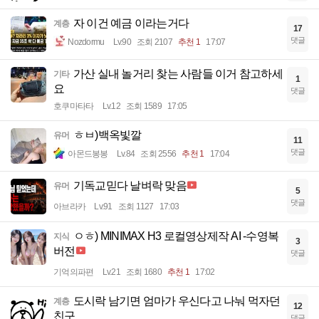
자 이건 예금 이라는거다
계층
17
댓글
Nozdormu
Lv.90
조회 2107
추천 1
17:07
가산 실내 놀거리 찾는 사람들 이거 참고하세
기타
1
요
댓글
호쿠마타타
Lv.12
조회 1589
17:05
ㅎㅂ)백옥빛깔
유머
11
댓글
아몬드봉봉
Lv.84
조회 2556
추천 1
17:04
기독교믿다 날벼락 맞음
유머
5
댓글
아브라카
Lv.91
조회 1127
17:03
ㅇㅎ) MINIMAX H3 로컬영상제작 AI -수영복
지식
3
버전
댓글
기억의파편
Lv.21
조회 1680
추천 1
17:02
도시락 남기면 엄마가 우신다고 나눠 먹자던
계층
12
친구
댓글