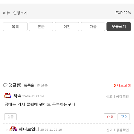
메뉴
인장보기
EXP 22%
목록
본문
이전
다음
댓글쓰기
댓글
(9)
등록순
|
최신순
새로고침
하백
25-07-11 21:54
신고
|
공감 확인
공대는 역시 클럽에 왔어도 공부하는구나
답글
0
0
페니로열티
25-07-11 22:16
신고
|
공감 확인