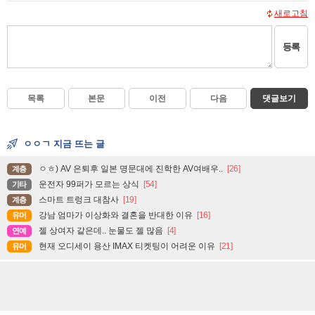
새로고침
등록
목록
본문
이전
다음
댓글보기
ㅇㅇㄱ 지금 뜨는 글
ㅇㅎ) AV 은퇴후 일본 명문대에 진학한 AV여배우..
[26]
계층
운전자 99퍼가 모르는 상식
[54]
기타
스마트 트렁크 대참사
[19]
계층
강남 엄마가 이상화와 결혼을 반대한 이유
[16]
유머
젤 상여자 같은데.. 눈물도 젤 많음
[4]
연예
현재 오디세이 용산 IMAX 티켓팅이 어려운 이유
[21]
유머