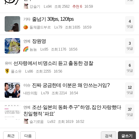
강슬기
Lv.94
조회 2562
추천 6
16:59
줄넘기 30fps, 120fps
기타
4
댓글
돌체콜드부르
Lv.79
조회 1835
16:59
장원영
연예
3
댓글
뇸뇸
Lv.85
조회 1176
16:56
선자령에서 비명소리 듣고 출동한 경찰
유머
6
댓글
풀소유
Lv.86
조회 2255
16:56
진짜 궁금한데 이분은 왜 안쓰는거임?
이슈
12
댓글
내란의힘
Lv.79
조회 2214
16:54
조선·일본의 동화 추구” 하영, 집안 자랑했다
연예
37
친일행적 ‘파묘’
댓글
슬기로움
Lv.92
조회 1619
16:52
최근
다음
검색
글쓰기