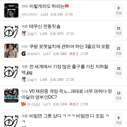
이렇게라도 하라는
연예
0
댓글
아이스티이
Lv.33
조회 434
17:34
테무산 전동칫솔
계층
11
댓글
강슬기
Lv.94
조회 1875
17:31
쿠팡 로켓설치에 관하여 하단 3줄요약 포함
이슈
21
댓글
게토레이
Lv.57
조회 1986
추천 2
17:29
전 세계에서 가장 많은 출구를 가진 지하철
계층
15
역.jpg
댓글
강슬기
Lv.94
조회 1893
17:29
V0 재판중 격앙 격노...과태료 너무 과하다 깎
이슈
13
아달라 영부인DC?
댓글
왜구김당
Lv.73
조회 1308
추천 2
17:29
비빔면 그릇 샀다 ㅋㅋㅋ 비빔면 다 조짐 ㅋ
계층
8
ㅋ
댓글