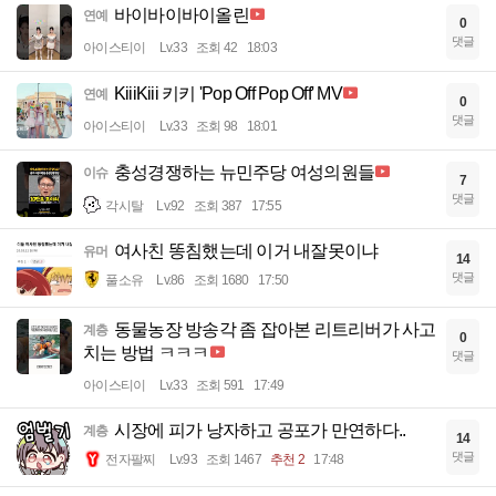
바이바이바이올린
연예
0
댓글
아이스티이
Lv.33
조회 42
18:03
KiiiKiii 키키 'Pop Off Pop Off' MV
연예
0
댓글
아이스티이
Lv.33
조회 98
18:01
충성경쟁하는 뉴민주당 여성의원들
이슈
7
댓글
각시탈
Lv.92
조회 387
17:55
여사친 똥침했는데 이거 내잘못이냐
유머
14
댓글
풀소유
Lv.86
조회 1680
17:50
동물농장 방송각 좀 잡아본 리트리버가 사고
계층
0
치는 방법 ㅋㅋㅋ
댓글
아이스티이
Lv.33
조회 591
17:49
시장에 피가 낭자하고 공포가 만연하다..
계층
14
댓글
전자팔찌
Lv.93
조회 1467
추천 2
17:48