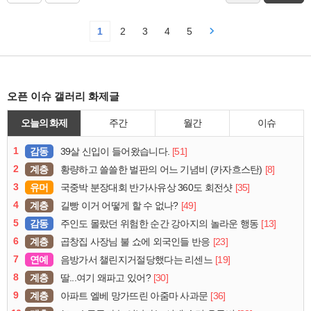
1
2
3
4
5
오픈 이슈 갤러리 화제글
오늘의 화제
주간
월간
이슈
1
감동
[51]
39살 신입이 들어왔습니다.
2
계층
[8]
황량하고 쓸쓸한 벌판의 어느 기념비 (카자흐스탄)
3
유머
[35]
국중박 분장대회 반가사유상 360도 회전샷
4
계층
[49]
길빵 이거 어떻게 할 수 없나?
5
감동
[13]
주인도 몰랐던 위험한 순간 강아지의 놀라운 행동
6
계층
[23]
곱창집 사장님 불 쇼에 외국인들 반응
7
연예
[19]
음방가서 챌린지거절당했다는 리센느
8
계층
[30]
딸...여기 왜파고 있어?
9
계층
[36]
아파트 엘베 망가뜨린 아줌마 사과문