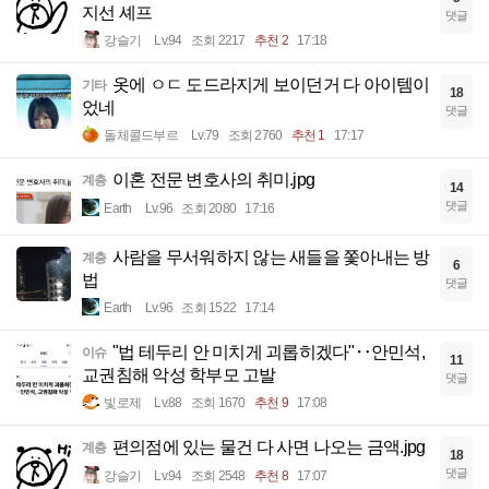
지선 셰프
댓글
강슬기
Lv.94
조회 2217
추천 2
17:18
옷에 ㅇㄷ 도드라지게 보이던거 다 아이템이
기타
18
었네
댓글
돌체콜드부르
Lv.79
조회 2760
추천 1
17:17
이혼 전문 변호사의 취미.jpg
계층
14
댓글
Earth
Lv.96
조회 2080
17:16
사람을 무서워하지 않는 새들을 쫓아내는 방
계층
6
법
댓글
Earth
Lv.96
조회 1522
17:14
"법 테두리 안 미치게 괴롭히겠다"‥안민석,
이슈
11
교권침해 악성 학부모 고발
댓글
빛로제
Lv.88
조회 1670
추천 9
17:08
편의점에 있는 물건 다 사면 나오는 금액.jpg
계층
18
댓글
강슬기
Lv.94
조회 2548
추천 8
17:07