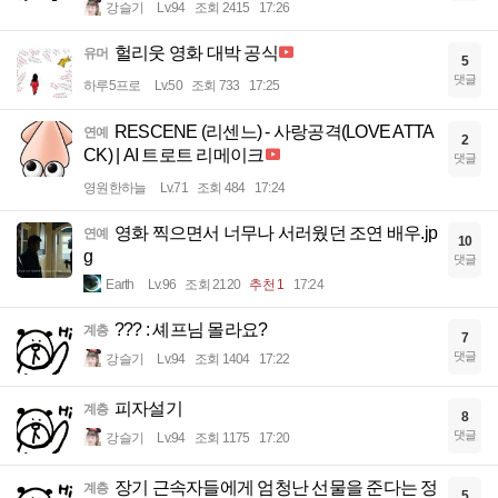
강슬기
Lv.94
조회 2415
17:26
헐리웃 영화 대박 공식
유머
5
댓글
하루5프로
Lv.50
조회 733
17:25
RESCENE (리센느) - 사랑공격(LOVE ATTA
연예
2
CK) | AI 트로트 리메이크
댓글
영원한하늘
Lv.71
조회 484
17:24
영화 찍으면서 너무나 서러웠던 조연 배우.jp
연예
10
g
댓글
Earth
Lv.96
조회 2120
추천 1
17:24
??? : 셰프님 몰라요?
계층
7
댓글
강슬기
Lv.94
조회 1404
17:22
피자설기
계층
8
댓글
강슬기
Lv.94
조회 1175
17:20
장기 근속자들에게 엄청난 선물을 준다는 정
계층
5