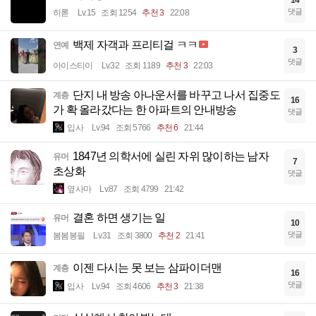
댓글
히롣
Lv.15
조회 1254
추천 3
22:08
백제 자객과 프리티걸 ㅋㅋ
연예
3
댓글
아이스티이
Lv.32
조회 1189
추천 3
22:03
단지 내 방송 아나운서를 바꾸고 나서 집중도
계층
16
가 확 올라갔다는 한 아파트의 안내방송
댓글
입사
Lv.94
조회 5766
추천 6
21:44
1847년 의학서에 실린 자위 많이하는 남자
유머
7
초상화
댓글
옆사마
Lv.87
조회 4799
21:42
결혼 하면 생기는 일
유머
10
댓글
봄봄봉필
Lv.31
조회 3800
추천 2
21:41
이젠 다시는 못 보는 삼파이더맨
계층
16
댓글
입사
Lv.94
조회 4606
추천 3
21:38