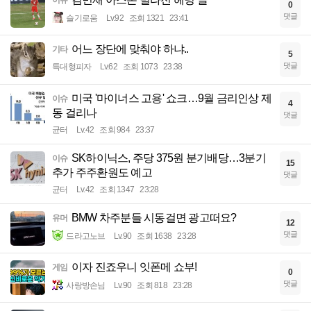
0
댓글
슬기로움
Lv.92
조회 1321
23:41
어느 장단에 맞춰야 하냐..
기타
5
댓글
특대형피자
Lv.62
조회 1073
23:38
미국 '마이너스 고용' 쇼크…9월 금리인상 제
이슈
4
동 걸리나
댓글
균터
Lv.42
조회 984
23:37
SK하이닉스, 주당 375원 분기배당…3분기
이슈
15
추가 주주환원도 예고
댓글
균터
Lv.42
조회 1347
23:28
BMW 차주분들 시동걸면 광고떠요?
유머
12
댓글
드라고노브
Lv.90
조회 1638
23:28
이자 진죠우니 잇폰메 쇼부!
게임
0
댓글
사랑방손님
Lv.90
조회 818
23:28