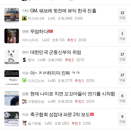
GM, 쉐보레 뒷전에 뷰익 한국 진출
기타
13
댓글
히스파니에
Lv.91
조회 1865
23:03
무엄하다!
연예
1
댓글
아이스티이
Lv.32
조회 723
추천 1
23:02
대한민국 군종신부의 위엄
유머
17
댓글
썽바
Lv.89
조회 2452
추천 2
22:57
아~ ㅈㄹ하지마 진짜 ㅋㅋ
이슈
17
댓글
드라고노브
Lv.90
조회 2775
추천 1
22:55
현재 나이로 치면 꼬꼬마들이 연기를 시작함
감동
6
댓글
사랑방손님
Lv.90
조회 2018
추천 2
22:54
축구협회 성접대 파문 2차 보도
이슈
9
댓글
슬기로움
Lv.92
조회 1262
추천 3
22:51