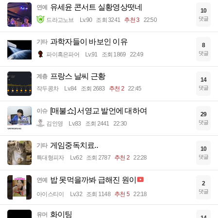
유세윤 콘서트 실황영상떳네
연예
10
댓글
드라고노브
Lv.90
조회 3241
추천 3
22:50
과학자들이 바보인 이유
기타
8
댓글
파이혹은파어
Lv.91
조회 1869
22:49
프랑스 날씨 근황
계층
14
댓글
작두콩차
Lv.84
조회 2683
추천 2
22:45
[매불쇼] 서영교 발언에 대하여
이슈
29
댓글
김인영
Lv.83
조회 2441
22:30
게임중독치료..
기타
10
댓글
특대형피자
Lv.62
조회 2787
추천 2
22:28
밥 못먹을까봐 급해진 원이
연예
2
댓글
아이스티이
Lv.32
조회 1148
추천 5
22:18
화이팅
유머
14