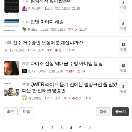
심심해서 찾아봤는데
기타
3
댓글
장재시카
Lv.76
조회 1823
21:38
인벤 아이디 해킹.
기타
8
댓글
Kurtas
Lv.88
조회 1828
추천 5
21:34
전주 거주중인 오징어분 계십니까??
기타
13
댓글
졸리고배고파
Lv.74
조회 1896
추천 1
21:34
다이소 신상 역대급 주방 아이템 등장
계층
18
댓글
입사
Lv.94
조회 5230
추천 4
21:34
QWER 라이브 듣기 전에는 립싱크인 줄 알았
연예
3
다는 한 인터넷 방송인
댓글
큐땁이알
Lv.88
조회 1810
추천 1
21:32
최근
다음
검색
글쓰기
1
2
3
4
5