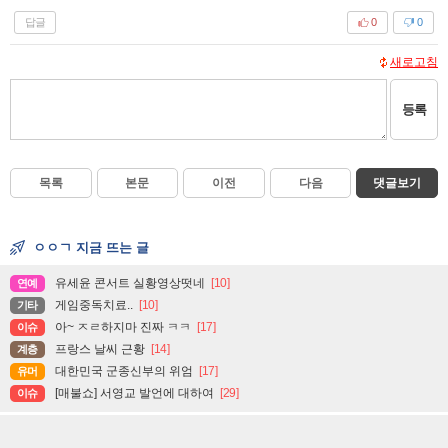
답글
0
0
새로고침
등록
목록
본문
이전
다음
댓글보기
ㅇㅇㄱ 지금 뜨는 글
유세윤 콘서트 실황영상떳네
[10]
연예
게임중독치료..
[10]
기타
아~ ㅈㄹ하지마 진짜 ㅋㅋ
[17]
이슈
프랑스 날씨 근황
[14]
계층
대한민국 군종신부의 위엄
[17]
유머
[매불쇼] 서영교 발언에 대하여
[29]
이슈