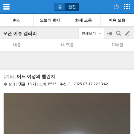
홈
웹진
최신
오늘의 화제
화제 모음
이슈 모음
오픈 이슈 갤러리
전체보기
공
검
글
지
색
내글
내 댓글
10추글
on/off
쓰
기
[기타]
어느 여성의 챌린지
잘래
댓글: 13 개
조회:
6575
추천:
3
2025-07-17 22:13:42