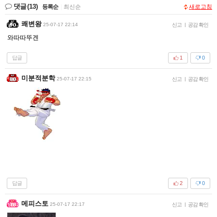
댓글
(13)
등록순
|
최신순
새로고침
쾌변왕
25-07-17 22:14
신고
|
공감 확인
와따따뚜겐
답글
1
0
미분적분학
25-07-17 22:15
신고
|
공감 확인
답글
2
0
메피스토
25-07-17 22:17
신고
|
공감 확인