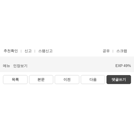
추천확인
신고
스팸신고
공유
스크랩
메뉴
인장보기
EXP 49%
목록
본문
이전
다음
댓글쓰기