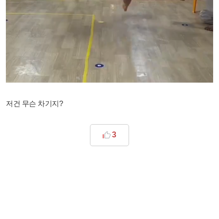
저건 무슨 차기지?
3