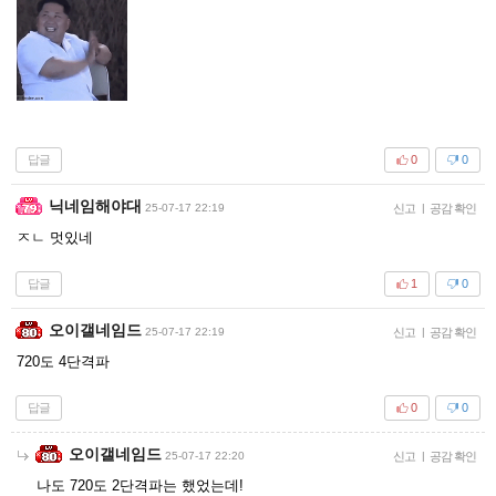
답글
0
0
닉네임해야대
25-07-17 22:19
신고
|
공감 확인
ㅈㄴ 멋있네
답글
1
0
오이갤네임드
25-07-17 22:19
신고
|
공감 확인
720도 4단격파
답글
0
0
오이갤네임드
25-07-17 22:20
신고
|
공감 확인
나도 720도 2단격파는 했었는데!