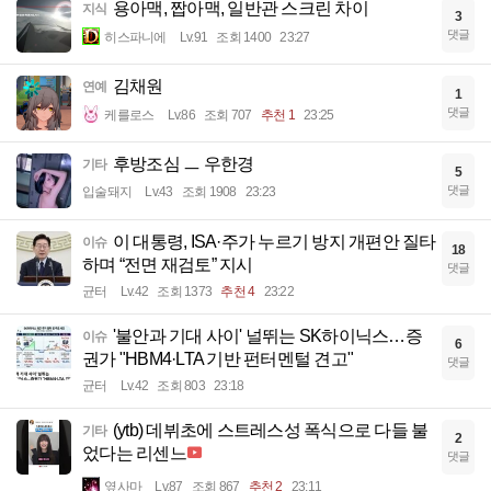
용아맥, 짭아맥, 일반관 스크린 차이
지식
3
댓글
히스파니에
Lv.91
조회 1400
23:27
김채원
연예
1
댓글
케를로스
Lv.86
조회 707
추천 1
23:25
후방조심 ㅡ 우한경
기타
5
댓글
입술돼지
Lv.43
조회 1908
23:23
이 대통령, ISA·주가 누르기 방지 개편안 질타
이슈
18
하며 “전면 재검토” 지시
댓글
균터
Lv.42
조회 1373
추천 4
23:22
'불안과 기대 사이' 널뛰는 SK하이닉스…증
이슈
6
권가 "HBM4·LTA 기반 펀터멘털 견고"
댓글
균터
Lv.42
조회 803
23:18
(ytb) 데뷔초에 스트레스성 폭식으로 다들 불
기타
2
었다는 리센느
댓글
옆사마
Lv.87
조회 867
추천 2
23:11