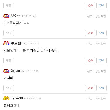
답글
0
0
보아
25-07-17 23:48
신고
|
공감 확인
4단 돌려차기 ㄷㄷ
답글
0
0
루트원
25-07-17 23:55
신고
|
공감 확인
쎄보인다...나를 지켜줄것 같아서 좋네.
답글
0
0
2sjun
25-07-18 07:15
신고
|
공감 확인
머시따
답글
0
0
Type98
25-07-18 07:41
신고
|
공감 확인
헌팅호크네