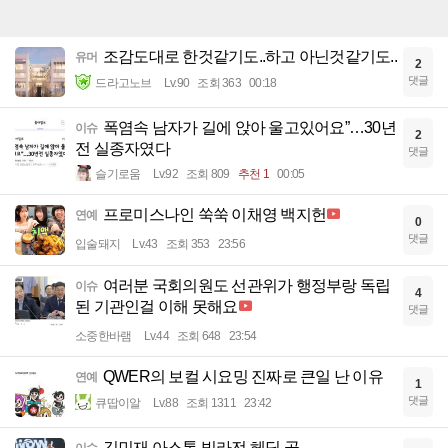
조감도대로 한것같기도..하고 아닌것같기도..
유머
2
댓글
드라고노브
Lv.90
조회 363
00:18
폭염속 남자가 길에 앉아 울고있어요”…30년
이슈
2
전 실종자였다
댓글
슬기로움
Lv.92
조회 809
추천 1
00:05
프로미스나인 쑥쑥 이채영 백지헌
연예
0
댓글
입술돼지
Lv.43
조회 353
23:56
여러분 국회의원도 선관위가 행정부랑 독립
이슈
4
된 기관인걸 이해 못해요
댓글
소중한바램
Lv.44
조회 648
23:54
QWER의 보컬 시요밍 진짜로 큰일 난 이유
연예
1
댓글
큐땁이알
Lv.88
조회 1311
23:42
김민재 아스톤 빌라전 헤딩 골
이슈