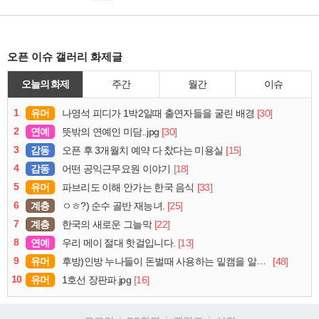
오픈 이슈 갤러리 화제글
오늘의 화제
주간
월간
이슈
1
유머
[30]
나영석 피디가 1박2일때 출연자들을 굴린 배경
2
연예
[30]
뜻밖의 연예인 미담..jpg
3
감동
[15]
오픈 후 3개월치 예약 다 찼다는 미용실
4
감동
[18]
어떤 공익근무요원 이야기
5
유머
[33]
파브리도 이해 안가는 한국 음식
6
계층
[25]
ㅇㅎ?) 순수 골반 재능녀.
7
계층
[22]
한국의 새로운 그늘막
8
연예
[13]
우리 메이 절대 핫걸입니다.
9
유머
[48]
후방)인방 누나들이 돈벌때 사용하는 밑캠을 알아보자
10
유머
[16]
1호선 장판파.jpg