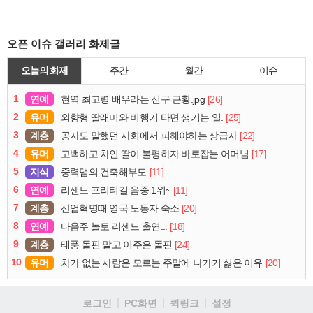
오픈 이슈 갤러리 화제글
오늘의 화제
주간
월간
이슈
1
연예
[26]
현역 최고령 배우라는 신구 근황.jpg
2
유머
[25]
외향형 딸래미와 비행기 타면 생기는 일.
3
계층
[22]
공자도 말했던 사회에서 피해야하는 상급자
4
유머
[17]
고백하고 차인 딸이 불평하자 바로잡는 어머님
5
지식
[11]
중력댐의 건축해부도
6
연예
[11]
리센느 프리티걸 음중 1위~
7
계층
[20]
산업혁명때 영국 노동자 숙소
8
연예
[18]
다음주 놀토 리센느 출연...
9
계층
[24]
태풍 돌핀 말고 이주은 돌핀
10
유머
[20]
차가 없는 사람은 모르는 주말에 나가기 싫은 이유
로그인
PC화면
퀵링크
설정