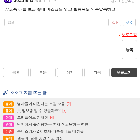
Joaofelix
25-07-19 11:06
신고
|
공감 확인
??요즘 애들 보급 좋네 마스크도 있고 활동복도 안록달록하고
답글
0
0
새로고침
등록
목록
본문
이전
다음
댓글보기
ㅇㅇㄱ 지금 뜨는 글
남자들이 미친다는 스킬 모음
[2]
유머
옷 정보좀 알 수 있을까요?
[7]
유머
트리플에스 김채연
[4]
연예
남친에게 플러팅하는 여자 참교육하는 여친
연예
분데스리가 2 이호재(다름슈타트)데뷔골
이슈
권은비, 일본 공연 꼭노 영상
유머