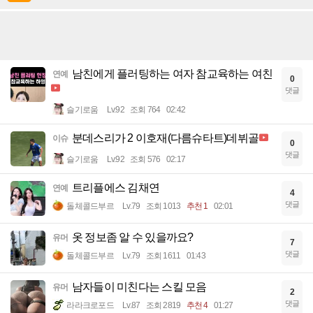
남친에게 플러팅하는 여자 참교육하는 여친
연예
0
댓글
슬기로움
Lv.92
조회 764
02:42
분데스리가 2 이호재(다름슈타트)데뷔골
이슈
0
댓글
슬기로움
Lv.92
조회 576
02:17
트리플에스 김채연
연예
4
댓글
돌체콜드부르
Lv.79
조회 1013
추천 1
02:01
옷 정보좀 알 수 있을까요?
유머
7
댓글
돌체콜드부르
Lv.79
조회 1611
01:43
남자들이 미친다는 스킬 모음
유머
2
댓글
라라크로포드
Lv.87
조회 2819
추천 4
01:27