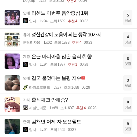
Dogdrip
Lv.22
조회 3533
추천 2
00:34
리센느 이번주 음악중심 1위
연예
5
댓글
입사
Lv.94
조회 1589
추천 4
00:33
정신건강에 도움이 되는 생각 10가지
유머
4
댓글
분당리자몽
Lv.62
조회 1923
추천 4
00:33
은근 마니아층 많은 음식 취향
계층
8
댓글
입사
Lv.94
조회 1997
추천 1
00:29
결국 울었다는 블핑 지수
연예
3
댓글
라라크로포드
Lv.87
조회 1688
00:29
출석체크 안해슴?
기타
0
댓글
사실난라쿤
Lv.89
조회 607
추천 4
00:28
김채연 어제 자 오션월드
연예
9
댓글
입사
Lv.94
조회 2455
00:27