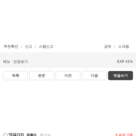
추천확인
신고
스팸신고
공유
스크랩
메뉴
인장보기
EXP 41%
목록
본문
이전
다음
댓글쓰기
댓글
(12)
등록순
|
최신순
새로고침