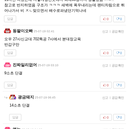
참고로 반지하였음 구조가 ㅋㅋㅋ 새벽에 폭우내리는데 팬티차림으로 튀
어나가서 비 ㅈㄴ맞으면서 배수로파냈던기억나네
답글
0
0
동팔이오빠
25-07-19 02:41
신고
|
공감 확인
오우 27사신교대 702특공 7사에서 분대장교육
반갑구만
답글
0
0
진짜일리없어
25-07-19 03:10
신고
|
공감 확인
9소초 단결
답글
0
0
광금돼지
25-07-19 06:45
신고
|
공감 확인
14소초 단결
답글
0
0