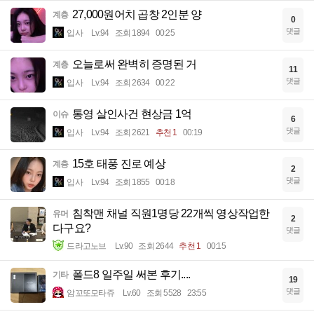
27,000원어치 곱창 2인분 양
계층
0
댓글
입사
Lv.94
조회 1894
00:25
오늘로써 완벽히 증명된 거
계층
11
댓글
입사
Lv.94
조회 2634
00:22
통영 살인사건 현상금 1억
이슈
6
댓글
입사
Lv.94
조회 2621
추천 1
00:19
15호 태풍 진로 예상
계층
2
댓글
입사
Lv.94
조회 1855
00:18
침착맨 채널 직원1명당 22개씩 영상작업한
유머
2
다구요?
댓글
드라고노브
Lv.90
조회 2644
추천 1
00:15
폴드8 일주일 써본 후기....
기타
19
댓글
암꼬또모타쥬
Lv.60
조회 5528
23:55