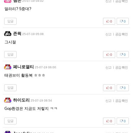
멤논
25-07-19 04:02
신고
|
공감 확인
얼라리? 5중대?
답글
0
0
존윅
25-07-19 05:08
신고
|
공감 확인
그시절
답글
0
0
페니로열티
25-07-19 06:00
신고
|
공감 확인
태권브이 활동복 ㅎㅎㅎ
답글
0
0
하이도리
25-07-19 08:54
신고
|
공감 확인
Gop환경은 지금도 저렇지 ㅋㅋ
답글
0
0