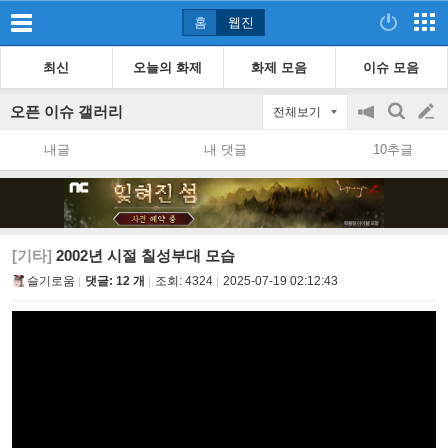
홈
웹진
최신
오늘의 화제
화제 모음
이슈 모음
오픈 이슈 갤러리
전체보기
공
검
글
지
색
내글
내 댓글
10추글
on/off
쓰
기
[기타]
2002년 시절 칠성부대 모습
슬기로움
댓글: 12 개
조회:
4324
2025-07-19 02:12:43