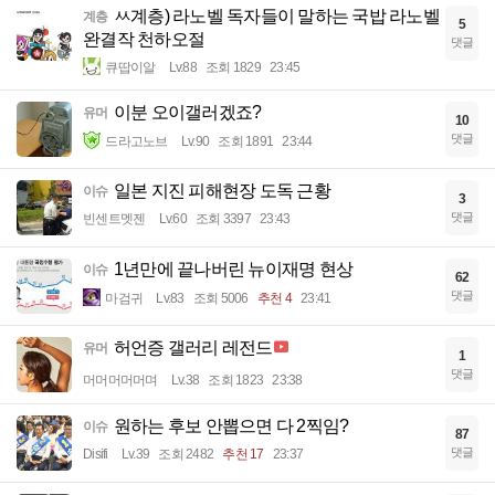
ㅆ계층) 라노벨 독자들이 말하는 국밥 라노벨
계층
5
완결작 천하오절
댓글
큐땁이알
Lv.88
조회 1829
23:45
이분 오이갤러겠죠?
유머
10
댓글
드라고노브
Lv.90
조회 1891
23:44
일본 지진 피해현장 도독 근황
이슈
3
댓글
빈센트멧젠
Lv.60
조회 3397
23:43
1년만에 끝나버린 뉴이재명 현상
이슈
62
댓글
마검귀
Lv.83
조회 5006
추천 4
23:41
허언증 갤러리 레전드
유머
1
댓글
머머머머머며
Lv.38
조회 1823
23:38
원하는 후보 안뽑으면 다 2찍임?
이슈
87
댓글
Disifi
Lv.39
조회 2482
추천 17
23:37