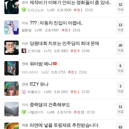
제작비가 이해가 안되는 영화들이 좀 있네..
유머
12
댓글
드라고노브
Lv.90
조회 3000
추천 1
23:35
??? : 자동차 진입이 어렵네..
이슈
13
댓글
꿻뻵뗗
Lv.90
조회 4597
추천 3
23:01
당원대회 치르는 민주당의 최대 문제
이슈
20
댓글
진겟타원
Lv.70
조회 3065
추천 9
22:49
워터밤 예나
연예
6
댓글
아이스티이
Lv.32
조회 1755
추천 1
22:41
ITZY 유나
연예
3
댓글
케를로스
Lv.86
조회 1892
추천 1
22:36
중력댐의 건축해부도
지식
11
댓글
너빨갱이지
Lv.86
조회 5709
추천 13
22:33
라면에 넣을 토핑재료 추천받습니다
계층
63