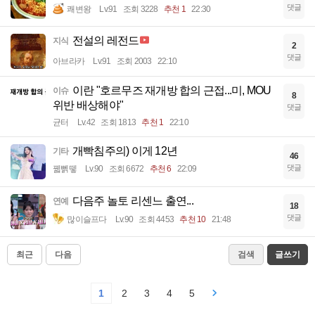
댓글
쾌변왕
Lv.91
조회 3228
추천 1
22:30
전설의 레전드
지식
2
댓글
아브라카
Lv.91
조회 2003
22:10
이란 "호르무즈 재개방 합의 근접...미, MOU
이슈
8
위반 배상해야"
댓글
균터
Lv.42
조회 1813
추천 1
22:10
개빡침주의) 이게 12년
기타
46
댓글
꿻뻵뗗
Lv.90
조회 6672
추천 6
22:09
다음주 놀토 리센느 출연...
연예
18
댓글
많이슬프다
Lv.90
조회 4453
추천 10
21:48
최근
다음
검색
글쓰기
1
2
3
4
5