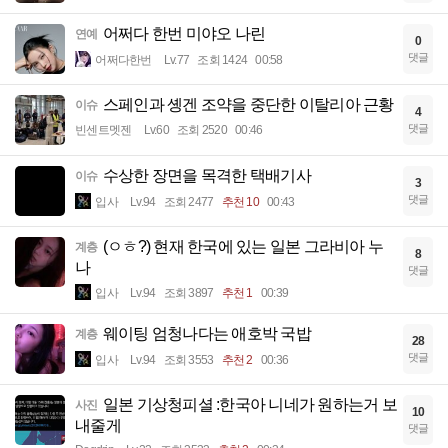
어쩌다 한번 미야오 나린
연예
0
댓글
어쩌다한번
Lv.77
조회 1424
00:58
스페인과 솅겐 조약을 중단한 이탈리아 근황
이슈
4
댓글
빈센트멧젠
Lv.60
조회 2520
00:46
수상한 장면을 목격한 택배기사
이슈
3
댓글
입사
Lv.94
조회 2477
추천 10
00:43
(ㅇㅎ?) 현재 한국에 있는 일본 그라비아 누
계층
8
나
댓글
입사
Lv.94
조회 3897
추천 1
00:39
웨이팅 엄청나다는 애호박 국밥
계층
28
댓글
입사
Lv.94
조회 3553
추천 2
00:36
일본 기상청피셜 :한국아 니네가 원하는거 보
사진
10
내줄게
댓글