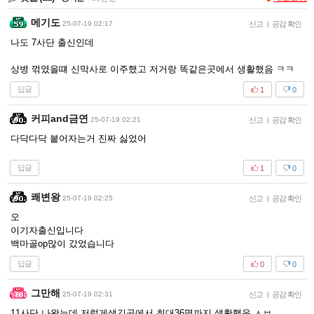
메기도
25-07-19 02:17
신고
|
공감 확인
나도 7사단 출신인데
상병 꺾였을떄 신막사로 이주했고 저거랑 똑같은곳에서 생활했음 ㅋㅋ
답글
1
0
커피and금연
25-07-19 02:21
신고
|
공감 확인
다닥다닥 붙어자는거 진짜 싫었어
답글
1
0
쾌변왕
25-07-19 02:25
신고
|
공감 확인
오
이기자출신입니다
백마골op많이 갔었습니다
답글
0
0
그만해
25-07-19 02:31
신고
|
공감 확인
11사단 나왔는데 저렇게생긴곳에서 최대36명까지 생활했음 ㅅㅂ..