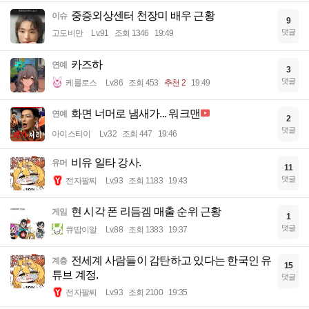
중증외상센터 천장미 배우 근황
이슈
9
댓글
고도비만
Lv.91
조회 1346
19:49
카즈하
연예
3
댓글
케를로스
Lv.86
조회 453
추천 2
19:49
화면 너머로 냄새가... 워크맨
연예
2
댓글
아이스티이
Lv.32
조회 447
19:46
비유 일타 강사.
유머
11
댓글
전자팔찌
Lv.93
조회 1183
19:43
현 시각 폰 리듬겜 매출 순위 근황
게임
1
댓글
큐땁이알
Lv.88
조회 1383
19:37
전세계 사람들이 감탄하고 있다는 한국인 유
계층
15
튜브 계정.
댓글
전자팔찌
Lv.93
조회 2100
19:35