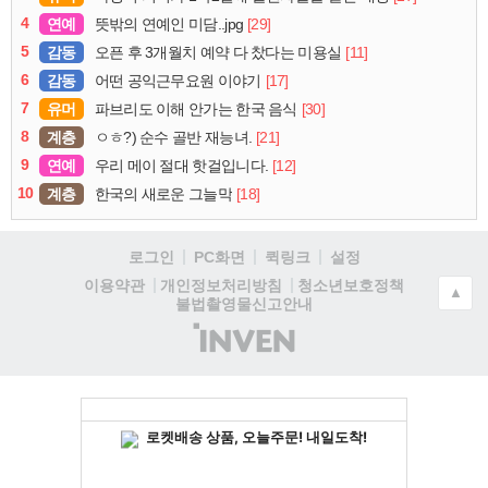
4
연예
[29]
뜻밖의 연예인 미담..jpg
5
감동
[11]
오픈 후 3개월치 예약 다 찼다는 미용실
6
감동
[17]
어떤 공익근무요원 이야기
7
유머
[30]
파브리도 이해 안가는 한국 음식
8
계층
[21]
ㅇㅎ?) 순수 골반 재능녀.
9
연예
[12]
우리 메이 절대 핫걸입니다.
10
계층
[18]
한국의 새로운 그늘막
로그인
PC화면
퀵링크
설정
청소년보호정책
이용약관
개인정보처리방침
▲
불법촬영물신고안내
(주)
인
벤