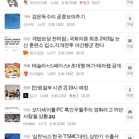
댓글
제르만크록
Lv.81
조회 2508
추천 3
18:37
검은독수리 공중보여주기
기타
3
댓글
산바락
Lv.37
조회 1303
18:36
개밥쉰당 천하람...국회의원 최초 2박3일 논
이슈
25
산 훈련소 입소,각개전투 야간행군 한다
댓글
왜구김당
Lv.73
조회 1296
18:32
테슬라+스페이스x 초대형 메가 테라팹 공개.
계층
10
댓글
전자팔찌
Lv.93
조회 1840
18:31
[안원잘부 시즌 2] 19시 예정
연예
1
댓글
입사
Lv.94
조회 1202
추천 1
18:28
오디세이를 PC 흑인우월주의 영화라고 까던
이슈
29
사람들 상황.jpg
댓글
Dusked
Lv.71
조회 2290
18:28
'삼전닉스'한국·'TSMC'대만, 상반기 수출서
이슈
15