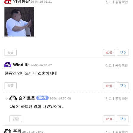
양념통닭
26-04-16 01:21
신고
|
공감 확인
답글
0
0
Windlife
26-04-16 04:22
신고
|
공감 확인
한동안 안나오더니 결혼하시네
답글
0
0
슬기로움
26-04-16 05:08
신고
|
공감 확인
1월에 하트맨 영화 나왔었어요.
답글
0
0
존윅
26-04-16 04:40
신고
|
공감 확인