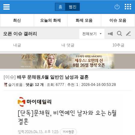
홈
웹진
최신
오늘의 화제
화제 모음
이슈 모음
오픈 이슈 갤러리
전체보기
공
검
글
지
색
내글
내 댓글
10추글
on/off
쓰
기
[이슈]
배우 문채원,6월 일반인 남성과 결혼
슬기로움
댓글: 12 개
조회:
6777
추천:
1
2026-04-16 00:53:28