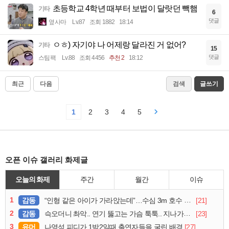
초등학교 4학년 때부터 보법이 달랏던 빽햄
기타
6
댓글
옆사마
Lv.87
조회 1882
18:14
ㅇㅎ) 자기야 나 어제랑 달라진 거 없어?
기타
15
댓글
스팀팩
Lv.88
조회 4456
추천 2
18:12
최근
다음
검색
글쓰기
1
2
3
4
5
오픈 이슈 갤러리 화제글
오늘의 화제
주간
월간
이슈
1
감동
[21]
“인형 같은 아이가 가라앉는데”…수심 3m 호수 뛰어든 60대 의인
2
감동
[23]
슥오더니 촤악.. 연기 뚫고는 가슴 툭툭.. 지나가던 아재의 정체
3
유머
[27]
나영석 피디가 1박2일때 출연자들을 굴린 배경