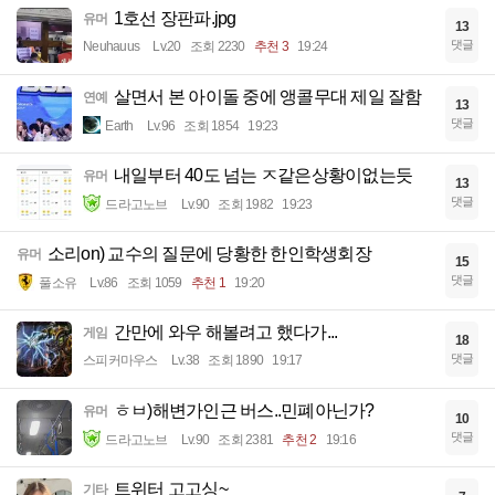
1호선 장판파.jpg
유머
13
댓글
Neuhauus
Lv.20
조회 2230
추천 3
19:24
살면서 본 아이돌 중에 앵콜무대 제일 잘함
연예
13
댓글
Earth
Lv.96
조회 1854
19:23
내일부터 40도 넘는 ㅈ같은상황이없는듯
유머
13
댓글
드라고노브
Lv.90
조회 1982
19:23
소리on) 교수의 질문에 당황한 한인학생회장
유머
15
댓글
풀소유
Lv.86
조회 1059
추천 1
19:20
간만에 와우 해볼려고 했다가...
게임
18
댓글
스피커마우스
Lv.38
조회 1890
19:17
ㅎㅂ)해변가인근 버스..민폐아닌가?
유머
10
댓글
드라고노브
Lv.90
조회 2381
추천 2
19:16
트위터 고고싱~
기타