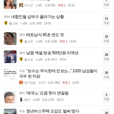
7
댓글
마나군
Lv.81
조회 991
추천 1
19:16
내향인들 심박수 올라가는 상황
유머
11
댓글
풀소유
Lv.86
조회 1692
19:06
테토남식 45초 면도 컷
유머
15
댓글
풀소유
Lv.86
조회 2186
추천 1
19:05
남캠 엑셀 방송 500만원 리액션
유머
28
댓글
풀소유
Lv.86
조회 3072
19:04
"보수는 무식한데 진보는..." 1020 남성들이
이슈
30
극우 된 까닭
댓글
왜구김당
Lv.73
조회 1960
추천 1
18:55
'애국노' 요즘 뜻이 변질됨
유머
5
댓글
썽바
Lv.89
조회 1430
18:53
청년버스주택 조감도 벌써 떴다
이슈
10