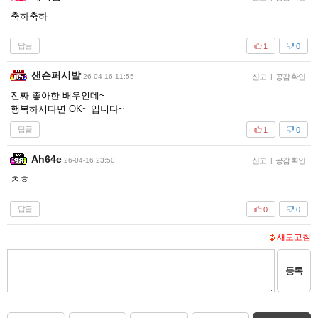
축하축하
답글
1
0
샌슨퍼시발
26-04-16 11:55
신고
|
공감 확인
진짜 좋아한 배우인데~
행복하시다면 OK~ 입니다~
답글
1
0
Ah64e
26-04-16 23:50
신고
|
공감 확인
ㅊㅎ
답글
0
0
새로고침
등록