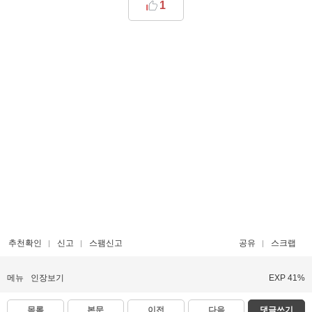
1
추천확인
신고
스팸신고
공유
스크랩
메뉴
인장보기
EXP 41%
목록
본문
이전
다음
댓글쓰기