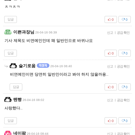
ㅊㅋㅊㅋ
답글
0
0
이쁜과장님
26-04-16 06:39
신고
|
공감 확인
기사 제목도 비연예인인데 왜 일반인으로 바뀌나요
답글
0
0
슬기로움
26-04-16 06:40
신고
|
공감 확인
비연예인이면 당연히 일반인이라고 봐야 하지 않을까용..
답글
0
0
뗀빵
26-04-16 08:02
신고
|
공감 확인
사랑했다..
답글
0
0
네이팜
26-04-16 08:44
신고
|
공감 확인