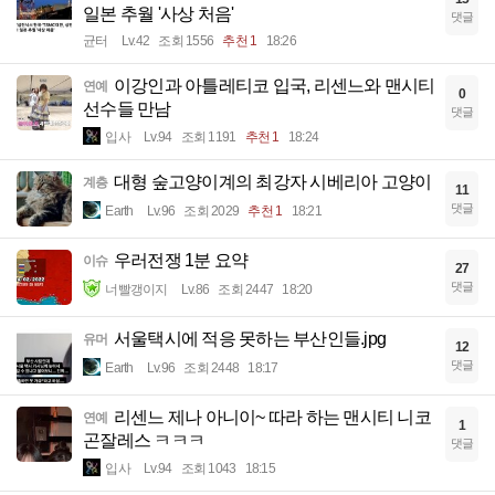
일본 추월 '사상 처음'
댓글
균터
Lv.42
조회 1556
추천 1
18:26
이강인과 아틀레티코 입국, 리센느와 맨시티
연예
0
선수들 만남
댓글
입사
Lv.94
조회 1191
추천 1
18:24
대형 숲고양이계의 최강자 시베리아 고양이
계층
11
댓글
Earth
Lv.96
조회 2029
추천 1
18:21
우러전쟁 1분 요약
이슈
27
댓글
너빨갱이지
Lv.86
조회 2447
18:20
서울택시에 적응 못하는 부산인들.jpg
유머
12
댓글
Earth
Lv.96
조회 2448
18:17
리센느 제나 아니이~ 따라 하는 맨시티 니코
연예
1
곤잘레스 ㅋㅋㅋ
댓글
입사
Lv.94
조회 1043
18:15