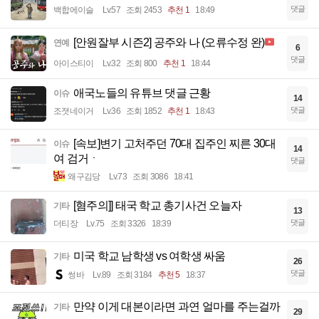
댓글
백합에이슬
Lv.57
조회 2453
추천 1
18:49
[안원잘부 시즌2] 공주와 나 (오류수정 완)
연예
6
댓글
아이스티이
Lv.32
조회 800
추천 1
18:44
애국노들의 유튜브 댓글 근황
이슈
14
댓글
조졋네이거
Lv.36
조회 1852
추천 1
18:43
[속보]변기 고처주던 70대 집주인 찌른 30대
이슈
14
여 검거ㆍ
댓글
왜구김당
Lv.73
조회 3086
18:41
[혐주의]] 태국 학교 총기사건 오늘자
기타
13
댓글
더티장
Lv.75
조회 3326
18:39
미국 학교 남학생 vs 여학생 싸움
기타
26
댓글
썽바
Lv.89
조회 3184
추천 5
18:37
만약 이게 대본이라면 과연 얼마를 주는걸까
기타
29