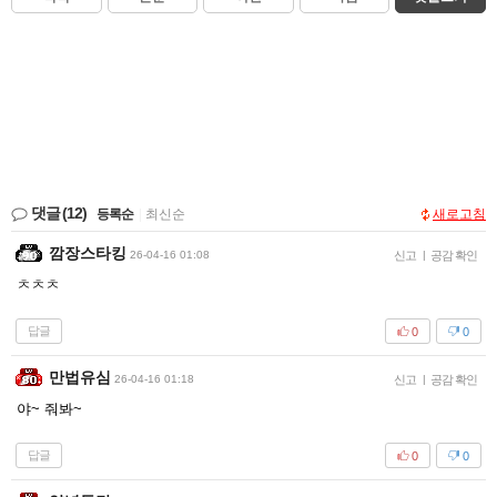
댓글
(12)
등록순
|
최신순
새로고침
깜장스타킹
26-04-16 01:08
신고
|
공감 확인
ㅊㅊㅊ
답글
0
0
만법유심
26-04-16 01:18
신고
|
공감 확인
야~ 줘봐~
답글
0
0