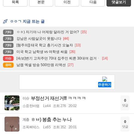
목록
본문
이전
다음
댓글보기
ㅇㅇㄱ 지금 뜨는 글
ㅇㅎ) 자기야 나 어제랑 달라진 거 없어?
[15]
기타
강남은 사람살곳이 못됩니다
[44]
기타
[혐주의]] 태국 학교 총기사건 오늘자
[13]
기타
미국 학교 남학생 vs 여학생 싸움
[26]
기타
[속보]변기 고처주던 70대 집주인 찌른 30대여 검거ㆍ
[14]
이슈
남캠 엑셀 방송 500만원 리액션
[27]
유머
부정선거 재선거!!! ㅋㅋㅋㅋ
이슈
0
댓글
소중한바램
Lv.44
조회 276
20:02
ㅎㅂ) 봉춤 추는 누나
계층
0
댓글
조폭빠박스
Lv.65
조회 352
20:01