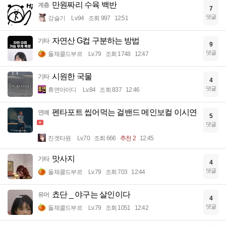
만원짜리 수육 백반
계층
7
댓글
강슬기
Lv.94
조회 997
12:51
자연산 G컵 구분하는 방법
기타
9
댓글
돌체콜드부르
Lv.79
조회 1748
12:47
시원한 국물
기타
4
댓글
휴면아이디
Lv.84
조회 837
12:46
펜타포트 씹어먹는 걸밴드 메인보컬 이시연
연예
5
댓글
진겟타원
Lv.70
조회 666
추천 2
12:45
맛사지
기타
4
댓글
돌체콜드부르
Lv.79
조회 703
12:44
쵸단 _ 야구는 살인이다
유머
4
댓글
돌체콜드부르
Lv.79
조회 1051
12:42