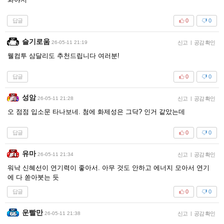
답글
0
0
슬기로움
26-05-11 21:19
신고
|
공감 확인
웰컴투 삼달리도 추천드립니다 여러분!
답글
0
0
성암
26-05-11 21:28
신고
|
공감 확인
오 점점 입소문 타나보네. 첨에 화제성은 그닥? 인거 같았는데
답글
0
0
유마
26-05-11 21:34
신고
|
공감 확인
워낙 신혜선이 연기력이 좋아서. 아무 것도 안하고 에너지 모아서 연기
에 다 쏟아붓는 듯
답글
0
0
운빨만
26-05-11 21:38
신고
|
공감 확인