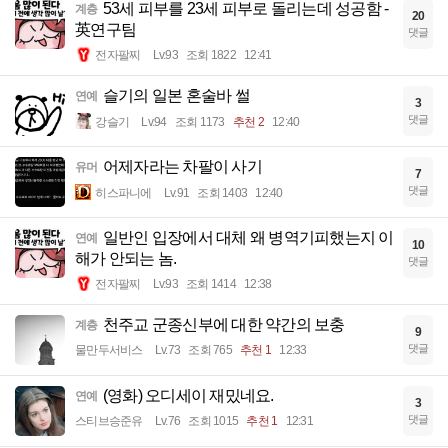
53세 피부를 23세 피부로 돌리는데 성공함 -
계층
20
英연구팀
댓글
전자팔찌
Lv.93
조회 1822
12:41
슬기의 일본 혼술바 썰
연예
3
댓글
강슬기
Lv.94
조회 1173
추천 2
12:40
어제자라는 차팔이 사기
유머
7
댓글
히스파니에
Lv.91
조회 1403
12:40
일반인 입장에서 대체 왜 병역기피했는지 이
연예
10
해가 안되는 놈.
댓글
전자팔찌
Lv.93
조회 1414
12:38
천주교 군종신부에 대한 약간의 보충
계층
9
댓글
물만두서비스
Lv.73
조회 765
추천 1
12:33
(영화) 오디세이 재밌네요.
연예
3
댓글
스티브승준유
Lv.76
조회 1015
추천 1
12:31