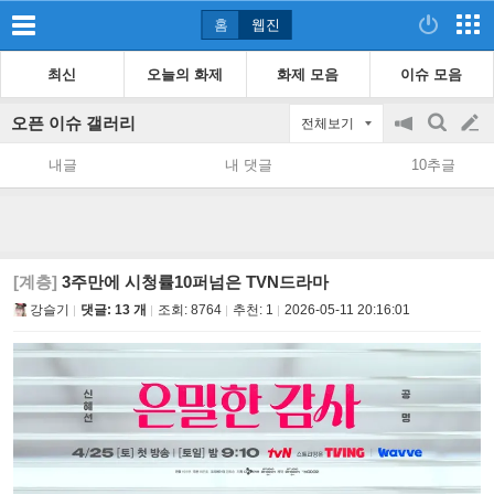
홈
웹진
최신
오늘의 화제
화제 모음
이슈 모음
오픈 이슈 갤러리
전체보기
공
검
글
지
색
내글
내 댓글
10추글
on/off
쓰
기
[계층]
3주만에 시청률10퍼넘은 TVN드라마
강슬기
댓글: 13 개
조회:
8764
추천:
1
2026-05-11 20:16:01