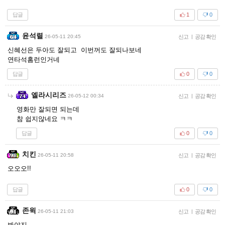
답글
1
0
윤석렬
26-05-11 20:45
신고
|
공감 확인
신혜선은 두아도 잘되고 이번꺼도 잘되나보네
연타석홈런인거네
답글
0
0
엘라시리즈
26-05-12 00:34
신고
|
공감 확인
영화만 잘되면 되는데
참 쉽지않네요 ㅋㅋ
답글
0
0
치킨
26-05-11 20:58
신고
|
공감 확인
오오오!!
답글
0
0
존윅
26-05-11 21:03
신고
|
공감 확인
봐야지