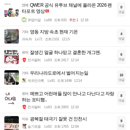
QWER 공식 유투브 채널에 올라온 2026 펜
연예
0
타포트 영상
댓글
큐땁이알
Lv.88
조회 633
추천 1
12:18
영동 지방 속초 현재 기온
기타
4
댓글
과속좌
Lv.71
조회 2101
12:15
잘생긴 얼굴 하나믿고 결혼한 개그맨.
유머
6
댓글
전자팔찌
Lv.93
조회 2417
12:14
우리나라도로에서 벌어지는일
기타
10
댓글
제르만크록
Lv.81
조회 1496
12:14
예쁘고 어린애들 많이 만나고 다닌다고 자랑
유머
8
하는 포티햄..
댓글
전자팔찌
Lv.93
조회 2005
12:10
광복절 태극기 잘못 건 인천시
이슈
9
댓글
슬기로움
Lv.92
조회 1765
12:04