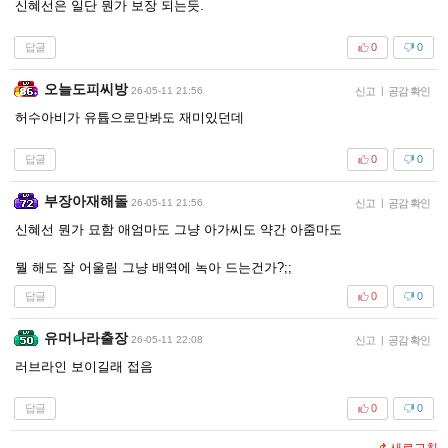
신혜선은 일단 뭔가 보장 되는듯.
답글
0
0
오늘도피씨방
26-05-11 21:56
신고
|
공감 확인
허수아비가 유튭으로만봐도 재미있던데
답글
0
0
부장아재해돌
26-05-11 21:56
신고
|
공감 확인
신혜선 뭔가 묘함 애엄마도 그냥 아가씨도 약간 아줌마도
뭘 해도 잘 어울림 그냥 배역에 녹아 드는건가?;;
답글
0
0
유머나라출장
26-05-11 22:08
신고
|
공감 확인
러브라인 보이길래 접음
답글
0
0
새로고침