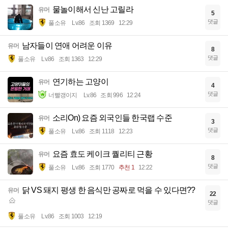
물놀이해서 신난 고릴라
유머
5
댓글
풀소유
Lv.86
조회 1369
12:29
남자들이 연애 어려운 이유
유머
8
댓글
풀소유
Lv.86
조회 1363
12:29
연기하는 고양이
유머
4
댓글
너빨갱이지
Lv.86
조회 996
12:24
소리On) 요즘 외국인들 한국랩 수준
유머
3
댓글
풀소유
Lv.86
조회 1118
12:23
요즘 효도 케이크 퀄리티 근황
유머
8
댓글
풀소유
Lv.86
조회 1770
추천 1
12:22
닭 VS 돼지 평생 한 음식만 공짜로 먹을 수 있다면??
유머
22
댓글
풀소유
Lv.86
조회 1003
12:19