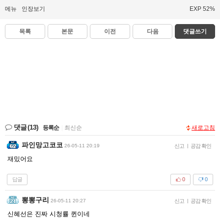
메뉴
인장보기
EXP 52%
목록
본문
이전
다음
댓글쓰기
댓글
(13)
등록순
|
최신순
새로고침
파인망고코코
26-05-11 20:19
신고
|
공감 확인
재밌어요
답글
0
0
뽕뽕구리
26-05-11 20:27
신고
|
공감 확인
신혜선은 진짜 시청률 퀸이네