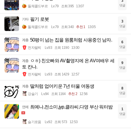
3
댓글
돌체콜드부르
Lv.79
조회 395
13:07
필기 로봇
기타
3
댓글
돌체콜드부르
Lv.79
조회 340
추천 1
13:05
50평이 넘는 집을 원룸처럼 사용중인 남자.
계층
6
댓글
전자팔찌
Lv.93
조회 1190
13:00
ㅇㅎ) 친오빠와 AV촬영지에 온 AV여배우 세
계층
9
토 칸나.
댓글
전자팔찌
Lv.93
조회 1429
12:57
딸처럼 업어키운 7년 터울 여동생
계층
8
댓글
강슬기
Lv.94
조회 1164
추천 2
12:56
최예나,전소미,jyp,클라씨,다영 부산 워터밤
연예
1
댓글
슬기로움
Lv.92
조회 573
12:53