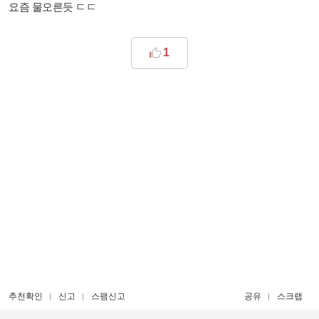
요즘 물오른듯 ㄷㄷ
1
추천확인
신고
스팸신고
공유
스크랩