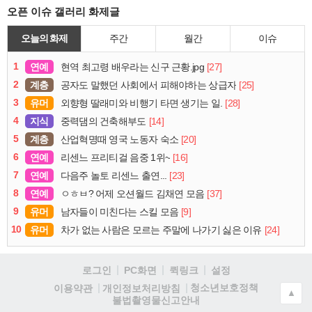
오픈 이슈 갤러리 화제글
오늘의 화제
주간
월간
이슈
1
연예
[27]
현역 최고령 배우라는 신구 근황.jpg
2
계층
[25]
공자도 말했던 사회에서 피해야하는 상급자
3
유머
[28]
외향형 딸래미와 비행기 타면 생기는 일.
4
지식
[14]
중력댐의 건축해부도
5
계층
[20]
산업혁명때 영국 노동자 숙소
6
연예
[16]
리센느 프리티걸 음중 1위~
7
연예
[23]
다음주 놀토 리센느 출연...
8
연예
[37]
ㅇㅎㅂ? 어제 오션월드 김채연 모음
9
유머
[9]
남자들이 미친다는 스킬 모음
10
유머
[24]
차가 없는 사람은 모르는 주말에 나가기 싫은 이유
로그인
PC화면
퀵링크
설정
청소년보호정책
이용약관
개인정보처리방침
▲
불법촬영물신고안내