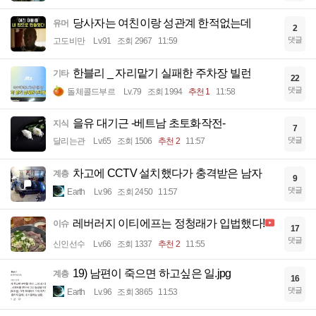
당사자는 여친이랑 성관계 한적없는데
유머
2
댓글
고도비만
Lv.91
조회 2967
11:59
한블리 _ 자리맡기 실패한 주차장 빌런
기타
22
댓글
돌체콜드부르
Lv.79
조회 1994
추천 1
11:58
을유 대기근 -베트남 초토화작전-
지식
7
댓글
달리는관
Lv.65
조회 1506
추천 2
11:57
차고에 CCTV 설치했다가 충격받은 남자
계층
9
댓글
Earth
Lv.96
조회 2450
11:57
레버러지 이티에프는 정청래가 입법했다!
이슈
17
댓글
신인선수
Lv.66
조회 1337
추천 2
11:55
19) 남편이 죽으면 하고싶은 일.jpg
계층
16
댓글
Earth
Lv.96
조회 3865
11:53