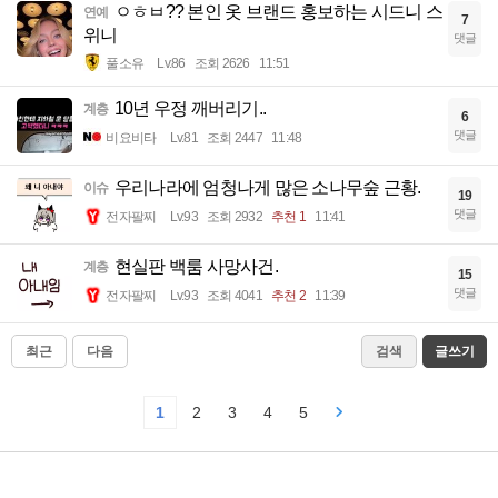
ㅇㅎㅂ?? 본인 옷 브랜드 홍보하는 시드니 스
연예
7
위니
댓글
풀소유
Lv.86
조회 2626
11:51
10년 우정 깨버리기..
계층
6
댓글
비요비타
Lv.81
조회 2447
11:48
우리나라에 엄청나게 많은 소나무숲 근황.
이슈
19
댓글
전자팔찌
Lv.93
조회 2932
추천 1
11:41
현실판 백룸 사망사건.
계층
15
댓글
전자팔찌
Lv.93
조회 4041
추천 2
11:39
최근
다음
검색
글쓰기
1
2
3
4
5