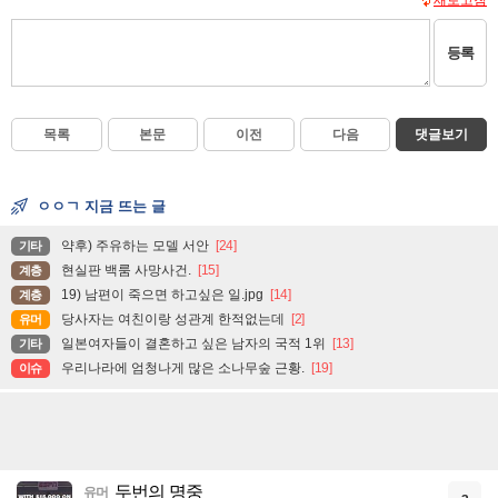
등록
목록
본문
이전
다음
댓글보기
ㅇㅇㄱ 지금 뜨는 글
약후) 주유하는 모델 서안
[24]
기타
현실판 백룸 사망사건.
[15]
계층
19) 남편이 죽으면 하고싶은 일.jpg
[14]
계층
당사자는 여친이랑 성관계 한적없는데
[2]
유머
일본여자들이 결혼하고 싶은 남자의 국적 1위
[13]
기타
우리나라에 엄청나게 많은 소나무숲 근황.
[19]
이슈
두번의 명중
유머