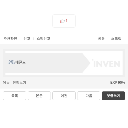
1
추천확인
신고
스팸신고
공유
스크랩
에달드
메뉴
인장보기
EXP 90%
목록
본문
이전
다음
댓글쓰기