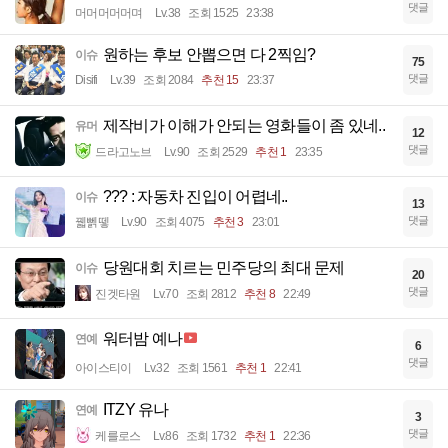
댓글
머머머머머며
Lv.38
조회 1525
23:38
원하는 후보 안뽑으면 다 2찍임?
이슈
75
댓글
Disifi
Lv.39
조회 2084
추천 15
23:37
제작비가 이해가 안되는 영화들이 좀 있네..
유머
12
댓글
드라고노브
Lv.90
조회 2529
추천 1
23:35
??? : 자동차 진입이 어렵네..
이슈
13
댓글
꿻뻵뗗
Lv.90
조회 4075
추천 3
23:01
당원대회 치르는 민주당의 최대 문제
이슈
20
댓글
진겟타원
Lv.70
조회 2812
추천 8
22:49
워터밤 예나
연예
6
댓글
아이스티이
Lv.32
조회 1561
추천 1
22:41
ITZY 유나
연예
3
댓글
케를로스
Lv.86
조회 1732
추천 1
22:36