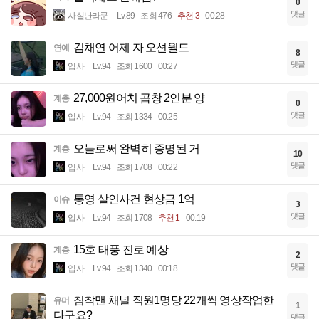
0
댓글
사실난라쿤
Lv.89
조회 476
추천 3
00:28
김채연 어제 자 오션월드
연예
8
댓글
입사
Lv.94
조회 1600
00:27
27,000원어치 곱창 2인분 양
계층
0
댓글
입사
Lv.94
조회 1334
00:25
오늘로써 완벽히 증명된 거
계층
10
댓글
입사
Lv.94
조회 1708
00:22
통영 살인사건 현상금 1억
이슈
3
댓글
입사
Lv.94
조회 1708
추천 1
00:19
15호 태풍 진로 예상
계층
2
댓글
입사
Lv.94
조회 1340
00:18
침착맨 채널 직원1명당 22개씩 영상작업한
유머
1
다구요?
댓글