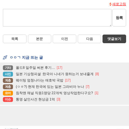
새로고침
등록
목록
본문
이전
다음
댓글보기
ㅇㅇㄱ 지금 뜨는 글
폴드8 일주일 써본 후기....
[17]
기타
일본 기상청피셜 :한국아 니네가 원하는거 보내줄게
[8]
사진
웨이팅 엄청나다는 애호박 국밥
[17]
계층
(ㅇㅎ?) 현재 한국에 있는 일본 그라비아 누나
[7]
계층
침착맨 채널 직원1명당 22개씩 영상작업한다구요?
[1]
유머
통영 살인사건 현상금 1억
[3]
이슈