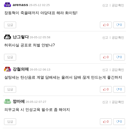
arenass
26-05-12 02:25
신고
|
공감 확인
장동혁이 죽을때까지 야당대표 해라 화이팅!
답글
0
0
난그렇다
26-05-12 05:58
신고
|
공감 확인
허위사실 공표로 처벌 안받나?
답글
0
0
강철의매
26-05-12 06:13
신고
|
공감 확인
설탕세는 탄산음료 계열 담배세는 올려서 담배 끊게 만드는게 좋긴하지
답글
0
0
깡마에
26-05-12 07:27
신고
|
공감 확인
의무교육 시 인성교육 필수로 좀 해야지
답글
0
0