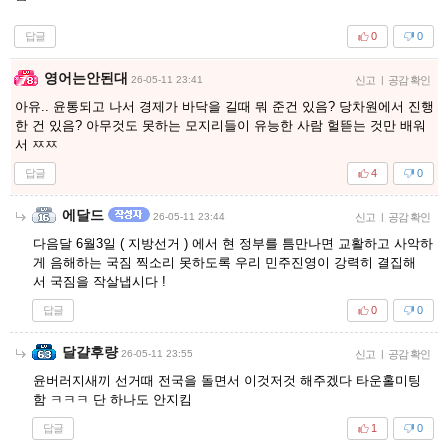
답글
0
0
영어는안된대
26-05-11 23:41
신고
|
공감 확인
아유.. 윤통되고 나서 경제가 바닥을 길때 뭐 준건 있음? 당차원에서 진행
한 건 있음? 아무것도 못하는 모지리들이 유능한 사람 헐뜯는 것만 배워
서 ㅉㅉ
답글
4
0
에달드
26-05-11 23:44
신고
|
공감 확인
다음달 6월3일 ( 지방선거 ) 에서 현 정부를 틈만나면 교활하고 사악하
게 음해하는 국짐 찍소리 못하도록 우리 민주진영이 강력히 결집해
서 국짐을 작살냅시다 !
답글
0
0
달걀후량
26-05-11 23:55
신고
|
공감 확인
윤버러지새끼 선거때 전국을 돌면서 이것저것 해주겠다 타운홀미팅
함 ㅋㅋㅋ 단 하나도 안지킴
답글
1
0