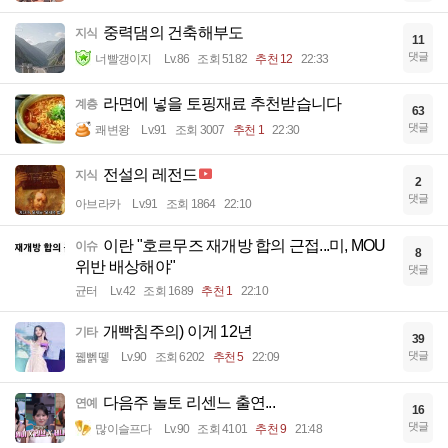
중력댐의 건축해부도
지식
11
댓글
너빨갱이지
Lv.86
조회 5182
추천 12
22:33
라면에 넣을 토핑재료 추천받습니다
계층
63
댓글
쾌변왕
Lv.91
조회 3007
추천 1
22:30
전설의 레전드
지식
2
댓글
아브라카
Lv.91
조회 1864
22:10
이란 "호르무즈 재개방 합의 근접...미, MOU
이슈
8
위반 배상해야"
댓글
균터
Lv.42
조회 1689
추천 1
22:10
개빡침주의) 이게 12년
기타
39
댓글
꿻뻵뗗
Lv.90
조회 6202
추천 5
22:09
다음주 놀토 리센느 출연...
연예
16
댓글
많이슬프다
Lv.90
조회 4101
추천 9
21:48