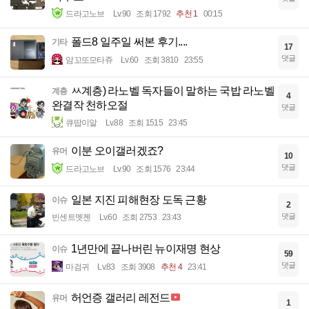
드라고노브
Lv.90
조회 1792
추천 1
00:15
폴드8 일주일 써본 후기....
기타
17
댓글
암꼬또모타쥬
Lv.60
조회 3810
23:55
ㅆ계층) 라노벨 독자들이 말하는 국밥 라노벨
계층
4
완결작 천하오절
댓글
큐땁이알
Lv.88
조회 1515
23:45
이분 오이갤러겠죠?
유머
10
댓글
드라고노브
Lv.90
조회 1576
23:44
일본 지진 피해현장 도독 근황
이슈
2
댓글
빈센트멧젠
Lv.60
조회 2753
23:43
1년만에 끝나버린 뉴이재명 현상
이슈
59
댓글
마검귀
Lv.83
조회 3908
추천 4
23:41
허언증 갤러리 레전드
유머
1