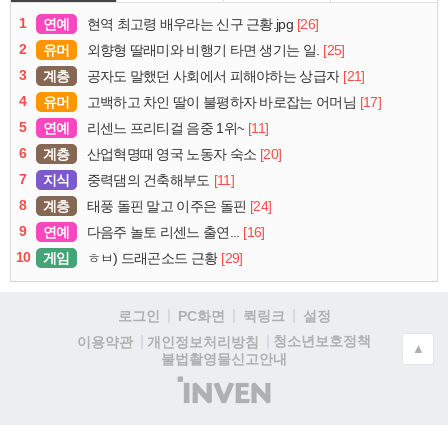
1
연예
[26]
현역 최고령 배우라는 신구 근황.jpg
2
유머
[25]
외향형 딸래미와 비행기 타면 생기는 일.
3
계층
[21]
공자도 말했던 사회에서 피해야하는 상급자
4
유머
[17]
고백하고 차인 딸이 불평하자 바로잡는 어머님
5
연예
[11]
리센느 프리티걸 음중 1위~
6
계층
[20]
산업혁명때 영국 노동자 숙소
7
지식
[11]
중력댐의 건축해부도
8
계층
[24]
태풍 돌핀 말고 이주은 돌핀
9
연예
[16]
다음주 놀토 리센느 출연...
10
게임
[29]
ㅎㅂ) 드래곤소드 근황
로그인
PC화면
퀵링크
설정
청소년보호정책
이용약관
개인정보처리방침
▲
불법촬영물신고안내
(주)
인
벤