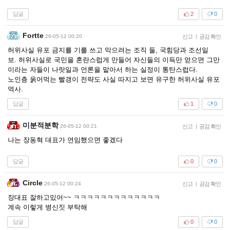
답글
2
0
Fortte
26-05-12 00:20
신고
|
공감 확인
허위사실 유포 금지를 기를 쓰고 막으려는 조직 둘, 국힘당과 조선일
보. 허위사실로 국민을 혼란스럽게 만들어 자신들의 이득만 얻으면 그만
이라는 자들이 나랏일과 언론을 맡아서 하는 실정이 통탄스럽다.
노인층 욹어먹는 빨갱이 전략도 사실 따지고 보면 유구한 허위사실 유포
역사.
답글
1
0
미분적분학
26-05-12 00:21
신고
|
공감 확인
나는 장동혁 대표가 연임했으면 좋겠다
답글
0
0
Circle
26-05-12 00:24
신고
|
공감 확인
장대표 잘하고있어~~ ㅋㅋㅋㅋㅋㅋㅋㅋㅋㅋㅋㅋㅋ
계속 이렇게 병신짓 부탁해
답글
0
0