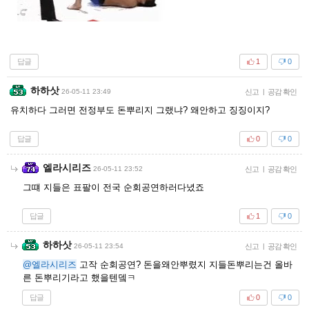
답글
1
0
하하삿
26-05-11 23:49
신고
|
공감 확인
유치하다 그러면 전정부도 돈뿌리지 그랬냐? 왜안하고 징징이지?
답글
0
0
엘라시리즈
26-05-11 23:52
신고
|
공감 확인
그떄 지들은 표팔이 전국 순회공연하러다녔죠
답글
1
0
하하삿
26-05-11 23:54
신고
|
공감 확인
@엘라시리즈
고작 순회공연? 돈을왜안뿌렸지 지들돈뿌리는건 올바
른 돈뿌리기라고 했을텐뎈ㅋ
답글
0
0