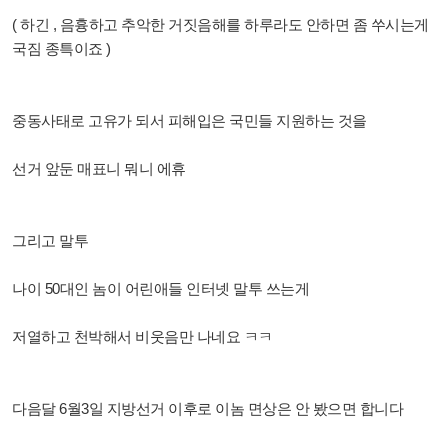
( 하긴 , 음흉하고 추악한 거짓음해를 하루라도 안하면 좀 쑤시는게
국짐 종특이죠 )
중동사태로 고유가 되서 피해입은 국민들 지원하는 것을
선거 앞둔 매표니 뭐니 에휴
그리고 말투
나이 50대인 놈이 어린애들 인터넷 말투 쓰는게
저열하고 천박해서 비웃음만 나네요 ㅋㅋ
다음달 6월3일 지방선거 이후로 이놈 면상은 안 봤으면 합니다