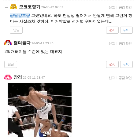
모코코향기
26-05-12 07:07
신고
|
공감 확인
@달걀후량
그랬었네요. 하도 현실성 떨어져서 안될게 뻔해 그런거 했
다는 사실조차 잊혀짐. 이거야말로 선거법 위반이었는데...
답글
0
0
잼며들다
26-05-11 23:45
신고
|
공감 확인
2찍개돼지들 수준에 맞는 대표지
답글
0
0
장겸
26-05-11 23:47
신고
|
공감 확인