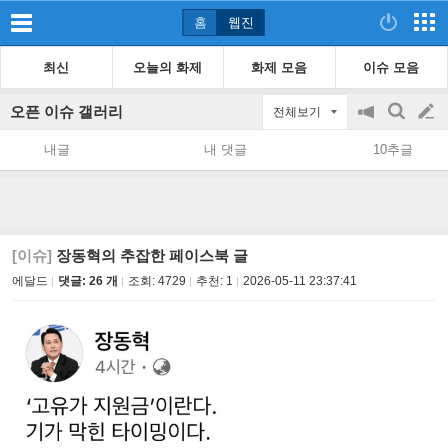
홈
웹진
최신
오늘의 화제
화제 모음
이슈 모음
오픈 이슈 갤러리
전체보기
공
검
글
지
색
내글
내 댓글
10추글
on/off
쓰
기
[이슈]
장동혁의 추잡한 페이스북 글
에달드
댓글: 26 개
조회:
4729
추천:
1
2026-05-11 23:37:41