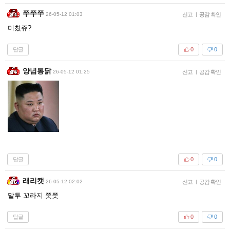
쭈쭈쭈
26-05-12 01:03
신고
|
공감 확인
미쳤쥬?
답글
0
0
양념통닭
26-05-12 01:25
신고
|
공감 확인
답글
0
0
래리캣
26-05-12 02:02
신고
|
공감 확인
말투 꼬라지 쯧쯧
답글
0
0