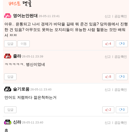
영어는안된대
26-05-11 23:41
신고
|
공감 확인
아유.. 윤통되고 나서 경제가 바닥을 길때 뭐 준건 있음? 당차원에서 진행
한 건 있음? 아무것도 못하는 모지리들이 유능한 사람 헐뜯는 것만 배워
서 ㅉㅉ
답글
이동
4
0
졸라
26-05-11 23:39
신고
|
공감 확인
ㅋㅋㅋㅋㅋ. 병신이었네
답글
8
0
슬기로움
26-05-11 23:40
신고
|
공감 확인
언어도 저렴하다 젊은척하는거
답글
2
0
신라
26-05-11 23:40
신고
|
공감 확인
흠