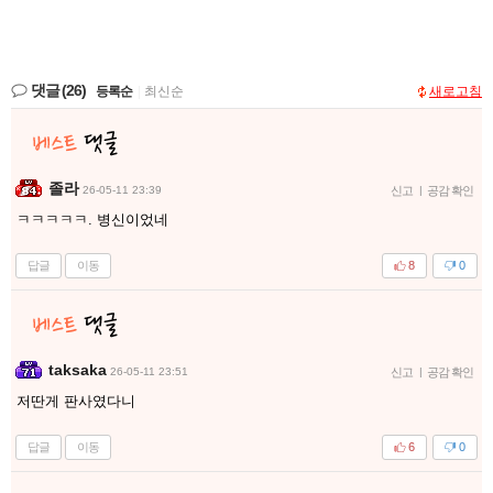
댓글
(26)
등록순
|
최신순
새로고침
졸라
26-05-11 23:39
신고
|
공감 확인
ㅋㅋㅋㅋㅋ. 병신이었네
답글
이동
8
0
taksaka
26-05-11 23:51
신고
|
공감 확인
저딴게 판사였다니
답글
이동
6
0