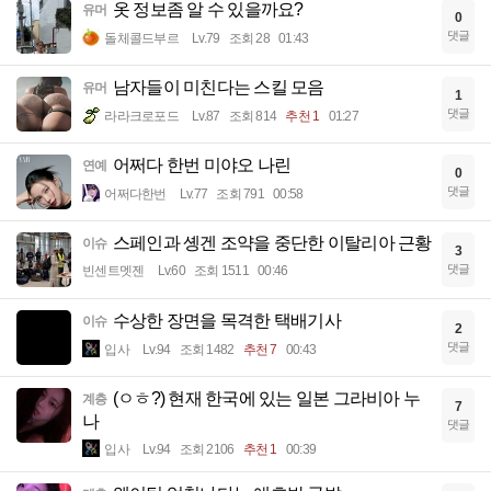
옷 정보좀 알 수 있을까요?
유머
0
댓글
돌체콜드부르
Lv.79
조회 28
01:43
남자들이 미친다는 스킬 모음
유머
1
댓글
라라크로포드
Lv.87
조회 814
추천 1
01:27
어쩌다 한번 미야오 나린
연예
0
댓글
어쩌다한번
Lv.77
조회 791
00:58
스페인과 솅겐 조약을 중단한 이탈리아 근황
이슈
3
댓글
빈센트멧젠
Lv.60
조회 1511
00:46
수상한 장면을 목격한 택배기사
이슈
2
댓글
입사
Lv.94
조회 1482
추천 7
00:43
(ㅇㅎ?) 현재 한국에 있는 일본 그라비아 누
계층
7
나
댓글
입사
Lv.94
조회 2106
추천 1
00:39