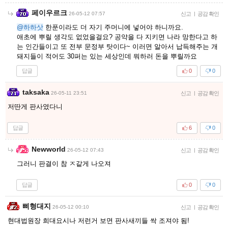
페이우르크
26-05-12 07:57
신고
|
공감 확인
@하하삿
한푼이라도 더 자기 주머니에 넣어야 하니까요.
애초에 뿌릴 생각도 없었을걸요? 공약을 다 지키면 나라 망한다고 하
는 인간들이고 또 전부 문정부 탓이다~ 이러면 알아서 납득해주는 개
돼지들이 적어도 30퍼는 있는 세상인데 뭐하러 돈을 뿌릴까요
답글
0
0
taksaka
26-05-11 23:51
신고
|
공감 확인
저딴게 판사였다니
답글
6
0
Newworld
26-05-12 07:43
신고
|
공감 확인
그러니 판결이 참 ㅈ같게 나오져
답글
0
0
삐형대지
26-05-12 00:10
신고
|
공감 확인
현대법원장 희대요시나 저런거 보면 판사새끼들 싹 조져야 됨!