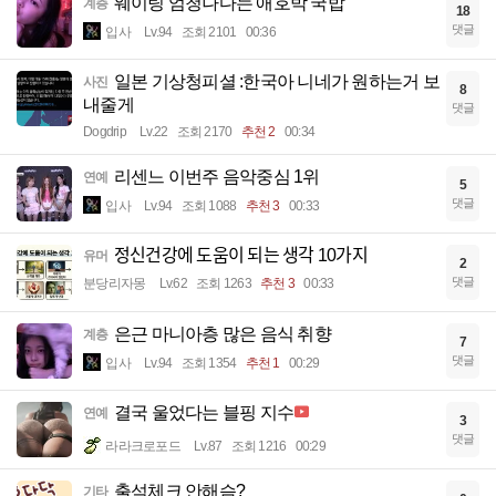
웨이팅 엄청나다는 애호박 국밥
계층
18
댓글
입사
Lv.94
조회 2101
00:36
일본 기상청피셜 :한국아 니네가 원하는거 보
사진
8
내줄게
댓글
Dogdrip
Lv.22
조회 2170
추천 2
00:34
리센느 이번주 음악중심 1위
연예
5
댓글
입사
Lv.94
조회 1088
추천 3
00:33
정신건강에 도움이 되는 생각 10가지
유머
2
댓글
분당리자몽
Lv.62
조회 1263
추천 3
00:33
은근 마니아층 많은 음식 취향
계층
7
댓글
입사
Lv.94
조회 1354
추천 1
00:29
결국 울었다는 블핑 지수
연예
3
댓글
라라크로포드
Lv.87
조회 1216
00:29
출석체크 안해슴?
기타