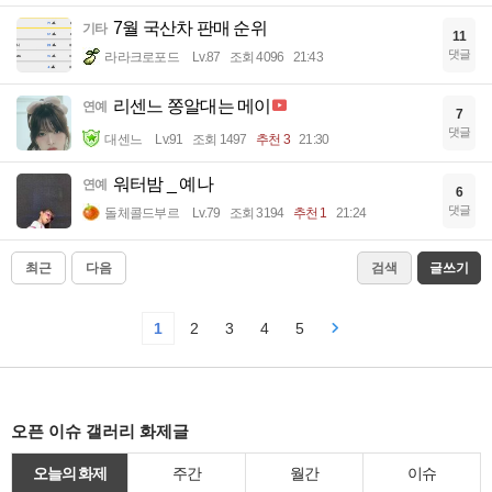
7월 국산차 판매 순위
기타
11
댓글
라라크로포드
Lv.87
조회 4096
21:43
리센느 쫑알대는 메이
연예
7
댓글
대센느
Lv.91
조회 1497
추천 3
21:30
워터밤 _ 예나
연예
6
댓글
돌체콜드부르
Lv.79
조회 3194
추천 1
21:24
최근
다음
검색
글쓰기
1
2
3
4
5
오픈 이슈 갤러리 화제글
오늘의 화제
주간
월간
이슈