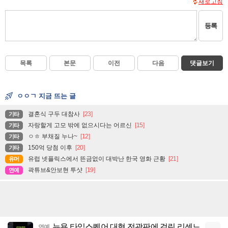
새로고침
등록
목록
본문
이전
다음
댓글보기
ㅇㅇㄱ 지금 뜨는 글
결혼식 구두 대참사
[23]
기타
자랑할게 고모 밖에 없으시다는 어르신
[15]
기타
ㅇㅎ 부채질 누나~
[12]
기타
150억 당첨 이후
[20]
기타
유럽 넷플릭스에서 뜬금없이 대박난 한국 영화 근황
[21]
유머
곽튜브&안보현 투샷
[19]
연예
뉴욕 타임스퀘어 대형 전광판에 걸린 리센느
연예