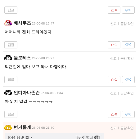
답글
0
0
베시두즈
26-06-08 16:47
신고
|
공감 확인
어머니께 전화 드려야겠다
답글
1
0
돌로레스
26-06-08 20:27
신고
|
공감 확인
퇴근길에 엄마 보고 와서 다행이다.
답글
1
0
인디아나존슨
26-06-08 21:34
신고
|
공감 확인
아 읽지 말걸 ㅠㅠㅠㅠㅠㅠ
답글
0
0
번거롭게
26-06-08 21:49
신고
|
공감 확인