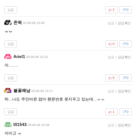
답글
2
0
존윅
26-06-08 15:09
신고
|
공감 확인
ㅠㅠ
답글
0
0
Ariel1
26-06-08 15:10
신고
|
공감 확인
아........
답글
0
0
불꽃쾌남
26-06-08 15:17
신고
|
공감 확인
하...나도 주인바뀐 엄마 핸폰번호 못지우고 있는데...ㅜㅜ
답글
1
0
Ill1543
26-06-08 15:39
신고
|
공감 확인
아이고 ㅠ