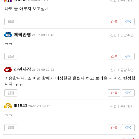
26-06-09 09:51
신고
|
공감 확인
나도 울 아부지 보고싶네
답글
0
0
매력만빵
26-06-09 11:43
신고
|
공감 확인
ㅠㅠ
답글
0
0
라면사장
26-06-09 12:22
신고
|
공감 확인
죄송합니다. 또 어떤 할배가 이상한글 올렸나 하고 보러온 내 자신 반성합
니다. ㅠㅠ
답글
0
0
Ill1543
26-06-09 14:24
신고
|
공감 확인
ㅠㅠ
답글
0
0