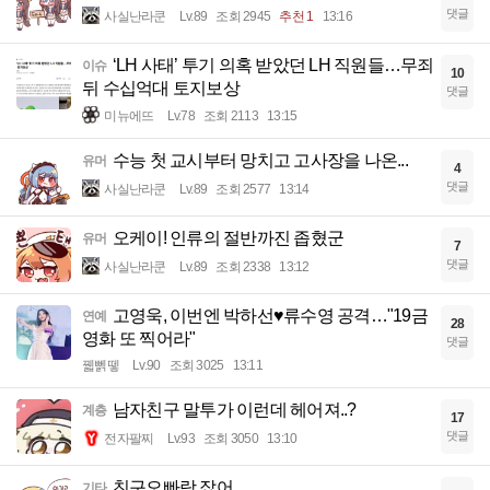
댓글
사실난라쿤
Lv.89
조회 2945
추천 1
13:16
‘LH 사태’ 투기 의혹 받았던 LH 직원들…무죄
이슈
10
뒤 수십억대 토지보상
댓글
미뉴에뜨
Lv.78
조회 2113
13:15
수능 첫 교시부터 망치고 고사장을 나온...
유머
4
댓글
사실난라쿤
Lv.89
조회 2577
13:14
오케이! 인류의 절반까진 좁혔군
유머
7
댓글
사실난라쿤
Lv.89
조회 2338
13:12
고영욱, 이번엔 박하선♥류수영 공격…"19금
연예
28
영화 또 찍어라"
댓글
꿻뻵뗗
Lv.90
조회 3025
13:11
남자친구 말투가 이런데 헤어져..?
계층
17
댓글
전자팔찌
Lv.93
조회 3050
13:10
친구오빠랑 잤어...
기타