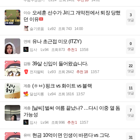
오세훈 선수가 J리그 개막전에서 퇴장 당했
이슈
3
던 이유
댓글
슬기로움
Lv.92
조회 743
14:00
유나 초근접 미모 (ITZY)
연예
0
댓글
입사
Lv.94
조회 873
추천 1
13:58
39살 신입이 들어왔습니다.
감동
22
댓글
전자팔찌
Lv.93
조회 2642
추천 18
13:57
(ㅎㅂ) 핑크 vs 화이트 vs 블랙
계층
11
댓글
달섭지롱
Lv.94
조회 1616
13:57
[날씨] 벌써 여름 끝났나? …다시 이중 열 돔
계층
7
가능성
댓글
입사
Lv.94
조회 996
추천 1
13:57
현금 10억이면 인생이 바뀐다 vs 그닥.
유머
31