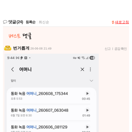
댓글
(24)
등록순
|
최신순
새로고침
번거롭게
26-06-08 21:49
신고
|
공감 확인