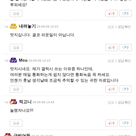
루되세요!
답글
0
0
내려놓기
26-06-09 10:01
신고
|
공감 확인
멋지십니다. 결코 쉬운일이 아닙니다.
답글
0
0
Mcu
26-06-09 14:23
신고
|
공감 확인
멋지시네요. 제가 갤럭시 쓰는 이유중 하나인데,
여러분 매일 통화하는게 쉽지 않다면 통화녹음 꼭 하세요.
언젠가 훗날 생각날때 조금씩 추억할 수 있는 귀한 자료입니다
답글
0
0
적고니
26-06-09 14:43
신고
|
공감 확인
놀랬자나요!!!
답글
0
0
금빛어둠