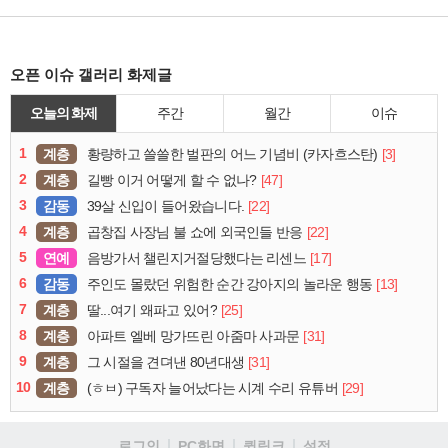
오픈 이슈 갤러리 화제글
오늘의 화제
주간
월간
이슈
1
계층
[3]
황량하고 쓸쓸한 벌판의 어느 기념비 (카자흐스탄)
2
계층
[47]
길빵 이거 어떻게 할 수 없나?
3
감동
[22]
39살 신입이 들어왔습니다.
4
계층
[22]
곱창집 사장님 불 쇼에 외국인들 반응
5
연예
[17]
음방가서 챌린지거절당했다는 리센느
6
감동
[13]
주인도 몰랐던 위험한 순간 강아지의 놀라운 행동
7
계층
[25]
딸...여기 왜파고 있어?
8
계층
[31]
아파트 엘베 망가뜨린 아줌마 사과문
9
계층
[31]
그 시절을 견뎌낸 80년대생
10
계층
[29]
(ㅎㅂ) 구독자 늘어났다는 시계 수리 유튜버
로그인
PC화면
퀵링크
설정