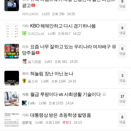
0
광고
댓글
아이스티이
Lv.33
조회 256
14:25
KBO 해체안하고 다시 경기하나봄
기타
0
댓글
드라고노브
Lv.90
조회 617
14:22
요즘 너무 잘하고 있는 우리나라 여자배구 유
이슈
0
망주들
댓글
슬기로움
Lv.92
조회 341
14:20
혀놀림 장난 아닌 눈나
유머
3
댓글
풀소유
Lv.86
조회 1194
14:16
월급 루팡이다 vs 사회생활 기술이다
계층
17
댓글
Earth
Lv.96
조회 1315
14:14
대통령상 받은 초등학생 발명품
기타
6
댓글
꿻뻵뗗
Lv.90
조회 1185
추천 1
14:13