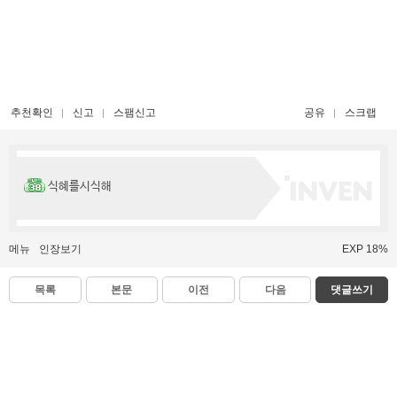
추천확인
신고
스팸신고
공유
스크랩
식혜를시식해
메뉴
인장보기
EXP 18%
목록
본문
이전
다음
댓글쓰기