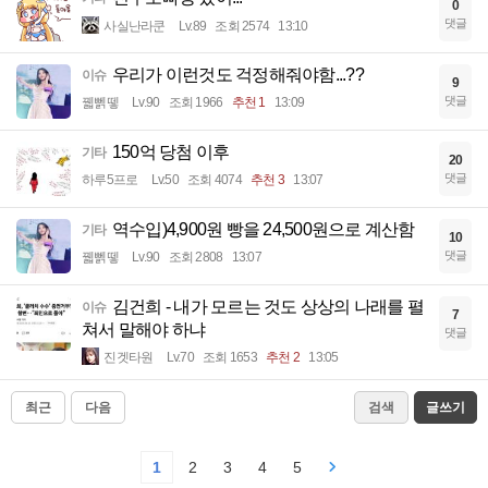
0
댓글
사실난라쿤
Lv.89
조회 2574
13:10
우리가 이런것도 걱정해줘야함...??
이슈
9
댓글
꿻뻵뗗
Lv.90
조회 1966
추천 1
13:09
150억 당첨 이후
기타
20
댓글
하루5프로
Lv.50
조회 4074
추천 3
13:07
역수입)4,900원 빵을 24,500원으로 계산함
기타
10
댓글
꿻뻵뗗
Lv.90
조회 2808
13:07
김건희 - 내가 모르는 것도 상상의 나래를 펼
이슈
7
쳐서 말해야 하냐
댓글
진겟타원
Lv.70
조회 1653
추천 2
13:05
최근
다음
검색
글쓰기
1
2
3
4
5