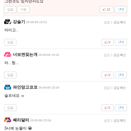
그런것도 있지만서도요
답글
이동
12
0
강슬기
26-06-08 15:01
신고
|
공감 확인
아이고..
답글
0
0
너보면짖는개
26-06-08 15:02
신고
|
공감 확인
아...찡...
답글
0
0
파인망고코코
26-06-08 15:04
신고
|
공감 확인
슬프네요 ㅠ
답글
0
0
쎄리달리
26-06-08 15:04
신고
|
공감 확인
3시에 눈물이 😭