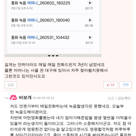
길게는 안하더라도 매일 매일 전화드린지 3년이 넘었네요
물론 어머니는 서울 전 대구에 있어서 자주 찾아뵙지못해서
그런것도 있지만서도요
답글
12
0
바보개
26-06-09 09:31
신고
|
공감 확인
저도 언젠가부터 매일전화하는데 녹음할생각은 못했네요. 오늘부
턴 녹음도해야겠어요.
저번에 어떤영화를봤는데 내가 엄마가해준밥을 평생 몇번을 더먹을수
있을까 라는생각이 들더라고요. 그러니까 소중해지더군요. 저도 참 어
리석은게 영원한건 없다는걸 알고있으면서도 영원할것처럼 하루하루
를 살아간거같더라고요. 좀더 소중하게 시간을 써야겠습니다!! 좋은하