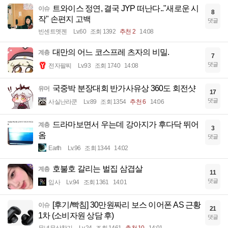
트와이스 정연, 결국 JYP 떠난다.."새로운 시
이슈
8
작" 손편지 고백
댓글
빈센트멧젠
Lv.60
조회 1392
추천 2
14:08
대만의 어느 코스프레 츠자의 비밀.
계층
7
댓글
전자팔찌
Lv.93
조회 1740
14:08
국중박 분장대회 반가사유상 360도 회전샷
유머
17
댓글
사실난라쿤
Lv.89
조회 1354
추천 6
14:06
드라마보면서 우는데 강아지가 후다닥 뛰어
계층
3
옴
댓글
Earth
Lv.96
조회 1344
14:02
호불호 갈리는 벌집 삼겹살
계층
11
댓글
입사
Lv.94
조회 1361
14:01
[후기/빡침] 30만원짜리 보스 이어폰 AS 근황
이슈
21
1차 (소비자원 상담 후)
댓글
무념무상창기
Lv.24
조회 1461
추천 10
14:01