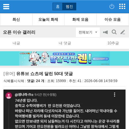
홈
웹진
최신
오늘의 화제
화제 모음
이슈 모음
오픈 이슈 갤러리
전체보기
공
검
글
지
색
내글
내 댓글
10추글
on/off
쓰
기
[유머]
유튜브 쇼츠에 달린 50대 댓글
식혜를시식해
댓글: 24 개
조회:
15999
추천:
41
2026-06-08 14:59:59