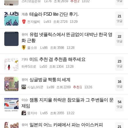
댓글
스티브승준유
Lv.76
조회 2659
추천 2
13:32
테슬라 FSD lite 간단 후기.
계층
21
댓글
전자팔찌
Lv.93
조회 2726
13:29
유럽 넷플릭스에서 뜬금없이 대박난 한국 영
유머
22
화 근황
댓글
풀소유
Lv.86
조회 3598
13:28
미드 추천 겸 추천좀 해주세요
기타
23
댓글
하루5프로
Lv.50
조회 1304
13:28
싱글벙글 짝퉁의 세계
유머
16
댓글
사실난라쿤
Lv.89
조회 2269
추천 1
13:26
잼통 지지율 하락은 참모들과 그 주변들이 문
이슈
54
제임
댓글
뭉치야
Lv.65
조회 2055
13:22
일본의 어느 카페에서 파는 아이스커피
유머
21