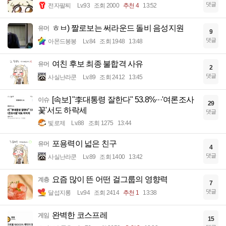
댓글
전자팔찌
Lv.93
조회 2000
추천 4
13:52
ㅎㅂ) 짤로보는 써라운드 돌비 음성지원
유머
9
댓글
아몬드봉봉
Lv.84
조회 1948
13:48
여친 후보 최종 불합격 사유
유머
2
댓글
사실난라쿤
Lv.89
조회 2412
13:45
[속보] "李대통령 잘한다" 53.8%···'여론조사
이슈
29
꽃'서도 하락세
댓글
빛로제
Lv.88
조회 1275
13:44
포용력이 넓은 친구
유머
4
댓글
사실난라쿤
Lv.89
조회 1400
13:42
요즘 많이 뜬 어떤 걸그룹의 영향력
계층
7
댓글
달섭지롱
Lv.94
조회 2414
추천 1
13:38
완벽한 코스프레
게임
15