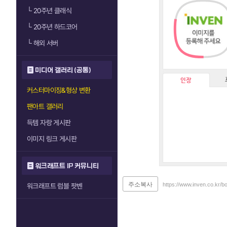
└
20주년 클래식
└
20주년 하드코어
└
해외 서버
미디어 갤러리 (공통)
인장
커스터마이징&형상 변환
팬아트 갤러리
득템 자랑 게시판
이미지 링크 게시판
워크래프트 IP 커뮤니티
주소복사
https://www.inven.co.kr/
워크래프트 럼블 팟벤