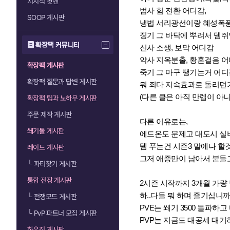
치지직 팟벤
법사 힘 전환 어디감,
SOOP 게시판
냉법 서리광선이랑 혜성폭풍
징기 그 바닥에 뿌려서 뎀쥐
확장팩 커뮤니티
신사 소생, 보막 어디감
악사 지옥분출, 황혼걸음 
확장팩 게시판
죽기 그 마구 땡기는거 어디감
확장팩 질문과 답변 게시판
뭐 죄다 지속효과로 돌리던
(다른 클은 아직 만렙이 아니
확장팩 팁과 노하우 게시판
주문 제작 게시판
다른 이유로는,
쐐기돌 게시판
에드온도 문제고 대도시 실
템 푸는건 시즌3 말에나 할것
레이드 게시판
그저 애증만이 남아서 붙들고
└
파티찾기 게시판
통합 전장 게시판
2시즌 시작까지 3개월 가량 남
하..다들 뭐 하며 즐기십니
└
전쟁모드 게시판
PVE는 쐐기 3500 돌파하고
└
PvP 파트너 모집 게시판
PVP는 지금도 대공세 대기하
하우징 게시판