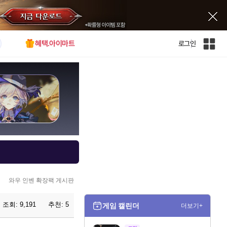
혜택.아이마트
로그인
인
벤
전
체
사
이
트
맵
와우 인벤 확장팩 게시판
조회:
9,191
추천:
5
게임 캘린더
더보기+