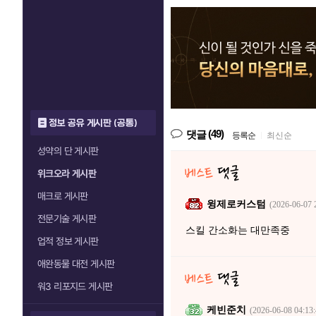
정보 공유 게시판 (공통)
(49)
댓글
등록순
|
최신순
성약의 단 게시판
위크오라 게시판
매크로 게시판
윙제로커스텀
(2026-06-07 
전문기술 게시판
스킬 간소화는 대만족중
업적 정보 게시판
애완동물 대전 게시판
워3 리포지드 게시판
케빈준치
(2026-06-08 04:13: