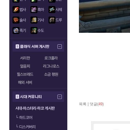
법사
흑마
사제
술사
기사
드루
죽기
수도
클래식 서버 게시판
서리한
로크홀라
얼음피
라그나로스
힐스브래드
소금 평원
해외 서버
시대 커뮤니티
목록
|
댓글(
49
)
시대·마스터리·하코 게시판
└
하드코어
└
디스커버리