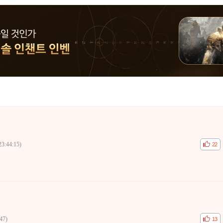
23:44:15)
공감
비공
22
47)
공감
비공
13