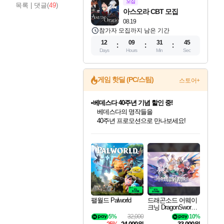
모집
목록
|
댓글(
49
)
아스오라 CBT 모집
08.19
참가자 모집까지 남은 기간
12
09
31
44
Days
Hours
Min
Sec
게임 핫딜 (PC/스팀)
스토어+
베데스다 40주년 기념 할인 중!
베데스다의 명작들을
40주년 프로모션으로 만나보세요!
인벤게임즈 8월 특별 할인!
드래곤소드: 어웨이크닝 입점!
문명 7 특별 할인!
귀무자: 검의 길 예약 판매 중!
비스트 오브 리인카네이션 정식 출시!
커세어 코브 출시 기념 할인!
더 렐릭 퍼스트 가디언 정식 출시
마블 투혼 파이팅 소울즈 예약 판매 중!
캡콤 프렌차이즈 할인 진행 중!
캡콤 일부 상품 상시 할인
스타워즈 은하계 레이서
로블록스 기프트 카드 공식 입점
인기 퍼블리셔 모음!
스팀으로 만나는 드래곤소드!
조선&고려 DLC 출시 예정
10% 할인과
게임프릭 신작 IP
해적'섬'을 발전시키자!
설화x하드코어 액션!
마블 히어로 총 출동&화려한 격투!
몬헌, 바하 등 인기 IP를
몬헌 와일즈 & 드래곤즈 도그마2
인벤게임즈에서 10% 추가 적립
Robux를 가장 안전하고
최대 90% 할인가를 만나보세요!
네이버혜택과 함께 만나보세요!
50%할인&추가 적립까지!
이니&베니 혜택까지!
네이버 혜택가와 함께 예약하세요!
할인&네이버혜택으로 만나보세요!
네이버페이 혜택과 만나보세요!
네이버 포인트 혜택까지!
할인가에 만나보세요!
일부 에디션 상시 할인!
혜택으로 예약 판매 중
편안하게 충전하세요
팰월드 Palworld
드래곤소드 어웨이
크닝 DragonSword A
wakening
5%
32,000
10%