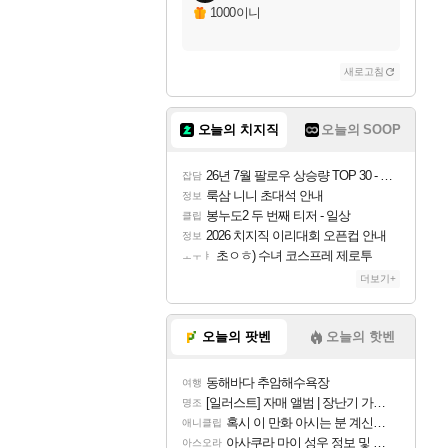
1000이니
새로고침
오늘의 치지직
오늘의 SOOP
26년 7월 팔로우 상승량 TOP 30 - 월간 치지직
잡담
룩삼 니니 초대석 안내
정보
봉누도2 두 번째 티저 - 일상
클립
2026 치지직 이리대회 오픈컵 안내
정보
초ㅇㅎ) 수녀 코스프레 제로투
ㅗㅜㅑ
더보기+
오늘의 팟벤
오늘의 핫벤
동해바다 추암해수욕장
여행
[일러스트] 자매 앨범 | 장난기 가득한 오후의 공원 (리메이크판)
명조
혹시 이 만화 아시는 분 계신가요
애니클립
아사쿠라 마이 성우 정보 및 주요 필모
아스오라