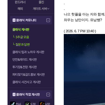
윈드러너
줄진
.
.
해외
게이트 서버
나으 핫플을 아는 자와 함께.
와우는 낭만이지. 유남쌩?
클래식 커뮤니티
클래식 게시판
( 2026. 6. 7 PM 10:40 )
└
3추글 모음
└
질문과 답변
클래식 팁과 노하우 게시판
던전&레이드 게시판
투기장&전장 게시판
파티찾기&길드홍보 게시판
클래식 사건사고 게시판
클래식 직업 게시판
전사
도적
냥꾼