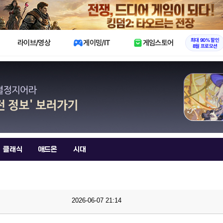
X
최대 90% 할인
라이브/영상
게이밍/IT
게임스토어
8월 프로모션
클래식
애드온
시대
2026-06-07 21:14