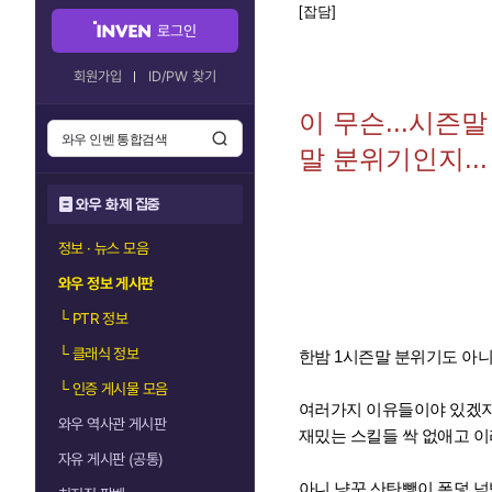
[잡담]
로그인
회원가입
ID/PW 찾기
이 무슨...시즌
말 분위기인지...
와우 화제 집중
정보 · 뉴스 모음
와우 정보 게시판
└
PTR 정보
└
클래식 정보
한밤 1시즌말 분위기도 아니
└
인증 게시물 모음
여러가지 이유들이야 있겠지
와우 역사관 게시판
재밌는 스킬들 싹 없애고 
자유 게시판 (공통)
아니 냥꾼 산탄뺑이,폭덫,넉