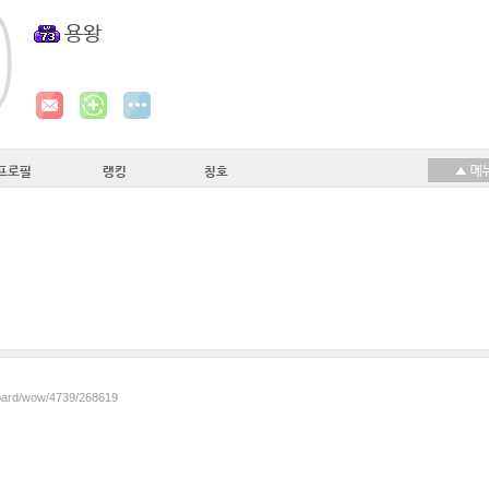
용왕
프로필
랭킹
칭호
board/wow/4739/268619