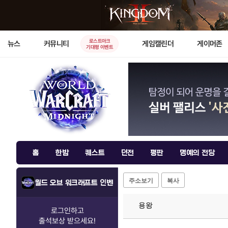
로스트아크
뉴스
커뮤니티
게임캘린더
게이머존
기대평 이벤트
홈
한밤
퀘스트
던전
평판
명예의 전당
주소보기
복사
월드 오브 워크래프트 인벤
용왕
로그인하고
출석보상
받으세요!