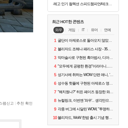
레고 인기 컬렉션 스피드챔피언/테크닉/아이콘/디즈니 등
최근 HOT한 콘텐츠
와우
게임
IT
유머
연예
1
굴단이 아제로스로 돌아오지 않았다면? 와우 클래식+ 주목
2
블리자드 조해나 패리스 사장 - 35년 역사, 그리고 비전
3
악마술사로 구현된 흑마법사, 디아4 x 와우 콜라보 살펴보기
4
"모두에게 공평한 환경"이라더니...여전히 살아있는 애드온
5
성기사에 취하는 WOW 단편 애니, '신성한 모든 것'
6
성수동 핫플에 구현된 아제로스 영웅들의 안식처, WoW 홈스윗홈
7
"해치웠나?" 히든 페이즈 등장한 와우 '한밤', 세계 최초 킬은 '팀 리퀴드'
8
뉴럴링크, 이번엔 '와우'... 생각만으로 게임하는 시대 성큼
스팸신고
추천 확인
9
각종 버그에 시달린 WOW, "투명하고 신속한 소통과 대응 약속"
10
블리자드, WoW 한밤 출시 기념 행사 '홈스윗홈' 28일 개최