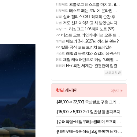
프롤로그 테스트를 마치고.. (feat. 리아)
리밋제로
테스트 때는 로비에 온라인 기능이 있는데
리밋제로
실버 팰리스 CBT 화제의 순간·후기 모음
실팰
저도 신차계약하고 차 받았습니다
차벤
리싱크드 1.06 패치노트 (8/5)
리싱크드
비스트 오브 리인카네이션 오픈 트레일러
PV
메모리 3사, 2027년 생산분 완판?
해외겜
탈콥 공식 코드 브리치 트레일러
PV
레벨업 능력치와 스킬의 상관관계
비스트
체험 캐릭터만으로 허상 40레벨 하이와티아 5분 컷!｜에이메스·린네·모니에 명함
명조
FF7 외전 세계관, 완결편에 집결
해외겜
새로고침
핫딜
게시판
더보기+
[48,000 -> 22,500] 국산쌀로 구운 크리스피 치즈롤 100개입 x 2박스
[15,600 -> 5,900] 2+1 일반형 물병파우치
[슈퍼적립+네맴무배] 5켤레 데오프리 절대 안벗겨지는 에어 쿠션 심리스 페이크삭스 빅사이즈 덧신 N배송
[네맴무배+슈퍼적립] 28g 톡톡한 남자 발목 8켤레 발냄새 소취 양말 M L 빅사이즈 스니커즈 삭스 N배송