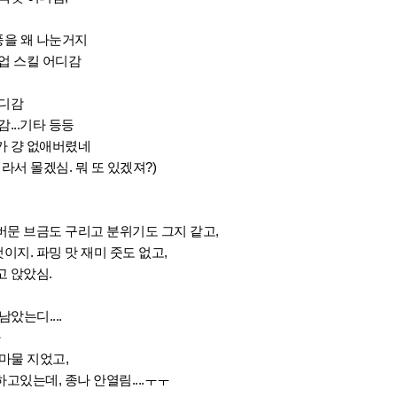
을 왜 나눈거지
업 스킬 어디감
어디감
...기타 등등
가 걍 없애버렸네
라서 몰겠심. 뭐 또 있겠져?)
버문 브금도 구리고 분위기도 그지 같고,
이지. 파밍 맛 재미 줏도 없고,
 앉았심.
았는디....
까
 마물 지었고,
고있는데, 종나 안열림....ㅜㅜ