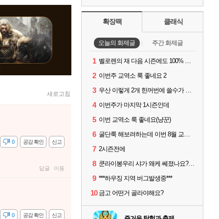
확장팩
클래식
오늘의 화제글
주간 화제글
1
벨로렌의 재 다음 시즌에도 100% 드랍이죠??
2
이번주 교역소 룩 좋네요 2
3
우산 이렇게 2개 한꺼번에 쓸수가 있네요
새로고침
4
이번주가 마지막 1시즌인데
5
이번 교역소 룩 좋네요(냥꾼)
6
굴단룩 해보려하는데 이번 8월 교역소 칠흙 두건 질문드립니다
감
0
공감 확인
신고
7
2시즌전에
8
쿤라이봉우리 샤가 왜케 쎄졌나요? ㅋㅋㅋ
답글
이동
9
***하우징 지역 버그발생중***
10
금고 어떤거 골라야해요?
감
0
공감 확인
신고
즐거운 탐험과 축제