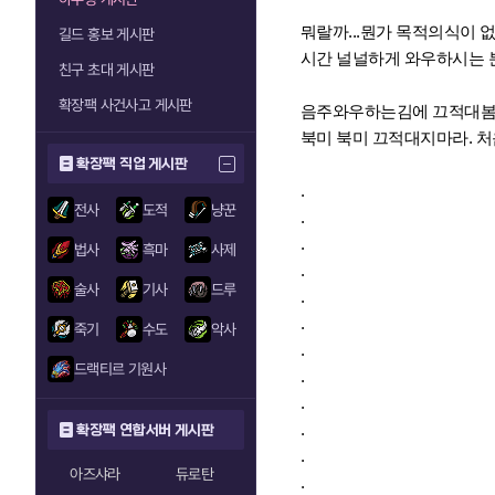
뭐랄까...뭔가 목적의식이 
길드 홍보 게시판
시간 널널하게 와우하시는 분
친구 초대 게시판
확장팩 사건사고 게시판
음주와우하는김에 끄적대봄
북미 북미 끄적대지마라. 처
확장팩 직업 게시판
.
전사
도적
냥꾼
.
.
법사
흑마
사제
.
술사
기사
드루
.
.
죽기
수도
악사
.
드랙티르 기원사
.
.
.
확장팩 연합서버 게시판
.
아즈샤라
듀로탄
.