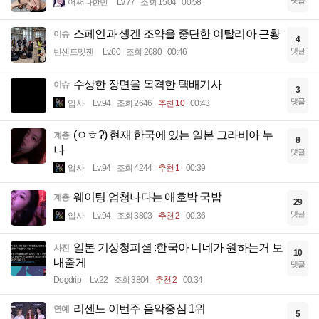
댓글
어쩌다한번
Lv.77
조회 1504
00:58
스페인과 솅겐 조약을 중단한 이탈리아 근황
이슈
4
댓글
빈센트멧젠
Lv.60
조회 2680
00:46
수상한 장면을 목격한 택배기사
이슈
3
댓글
입사
Lv.94
조회 2646
추천 10
00:43
(ㅇㅎ?) 현재 한국에 있는 일본 그라비아 누
계층
8
나
댓글
입사
Lv.94
조회 4244
추천 1
00:39
웨이팅 엄청나다는 애호박 국밥
계층
29
댓글
입사
Lv.94
조회 3803
추천 2
00:36
일본 기상청피셜 :한국아 니네가 원하는거 보
사진
10
내줄게
댓글
Dogdrip
Lv.22
조회 3804
추천 2
00:34
리센느 이번주 음악중심 1위
연예
5