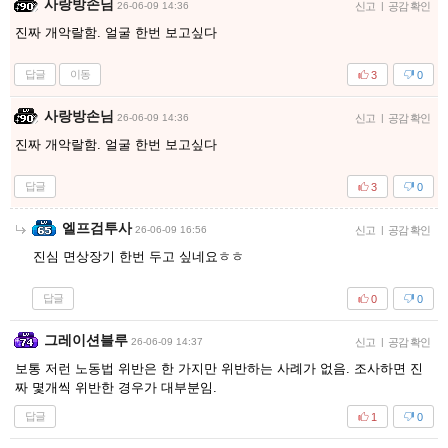
사랑방손님
26-06-09 14:36
신고
|
공감 확인
진짜 개악랄함. 얼굴 한번 보고싶다
답글
이동
3
0
사랑방손님
26-06-09 14:36
신고
|
공감 확인
진짜 개악랄함. 얼굴 한번 보고싶다
답글
3
0
엘프검투사
26-06-09 16:56
신고
|
공감 확인
진심 면상장기 한번 두고 싶네요ㅎㅎ
답글
0
0
그레이션블루
26-06-09 14:37
신고
|
공감 확인
보통 저런 노동법 위반은 한 가지만 위반하는 사례가 없음. 조사하면 진
짜 몇개씩 위반한 경우가 대부분임.
답글
1
0