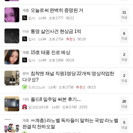
오늘로써 완벽히 증명된 거
계층
11
댓글
입사
Lv.94
조회 2777
00:22
통영 살인사건 현상금 1억
이슈
6
댓글
입사
Lv.94
조회 2754
추천 1
00:19
15호 태풍 진로 예상
계층
2
댓글
입사
Lv.94
조회 1958
00:18
침착맨 채널 직원1명당 22개씩 영상작업한
유머
2
다구요?
댓글
드라고노브
Lv.90
조회 2758
추천 1
00:15
폴드8 일주일 써본 후기....
기타
20
댓글
암꼬또모타쥬
Lv.60
조회 5740
23:55
ㅆ계층) 라노벨 독자들이 말하는 국밥 라노벨
계층
5
완결작 천하오절
댓글