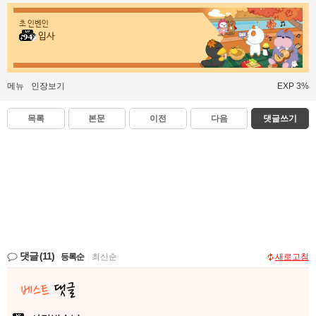
초 인벤인
입사
메뉴
인장보기
EXP 3%
목록
본문
이전
다음
댓글쓰기
댓글
(11)
등록순
|
최신순
새로고침