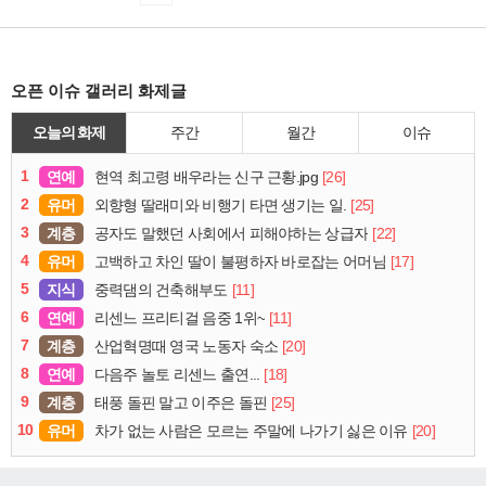
오픈 이슈 갤러리 화제글
오늘의 화제
주간
월간
이슈
1
연예
[26]
현역 최고령 배우라는 신구 근황.jpg
2
유머
[25]
외향형 딸래미와 비행기 타면 생기는 일.
3
계층
[22]
공자도 말했던 사회에서 피해야하는 상급자
4
유머
[17]
고백하고 차인 딸이 불평하자 바로잡는 어머님
5
지식
[11]
중력댐의 건축해부도
6
연예
[11]
리센느 프리티걸 음중 1위~
7
계층
[20]
산업혁명때 영국 노동자 숙소
8
연예
[18]
다음주 놀토 리센느 출연...
9
계층
[25]
태풍 돌핀 말고 이주은 돌핀
10
유머
[20]
차가 없는 사람은 모르는 주말에 나가기 싫은 이유