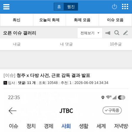
홈
웹진
최신
오늘의 화제
화제 모음
이슈 모음
오픈 이슈 갤러리
전체보기
공
검
글
지
색
내글
내 댓글
10추글
on/off
쓰
기
[이슈]
청주 x 다방 사건, 근로 감독 결과 발표
입사
댓글: 11 개
조회:
10548
추천:
1
2026-06-09 14:34:34