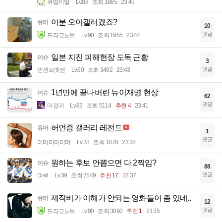
큐땁이알
Lv.88
조회 1885
23:45
이분 오이갤러겠죠?
유머
10
댓글
드라고노브
Lv.90
조회 1955
23:44
일본 지진 피해현장 도독 근황
이슈
3
댓글
빈센트멧젠
Lv.60
조회 3492
23:43
1년만에 끝나버린 뉴이재명 현상
이슈
62
댓글
마검귀
Lv.83
조회 5114
추천 4
23:41
허언증 갤러리 레전드
유머
1
댓글
머머머머머며
Lv.38
조회 1878
23:38
원하는 후보 안뽑으면 다 2찍임?
이슈
88
댓글
Disifi
Lv.39
조회 2549
추천 17
23:37
제작비가 이해가 안되는 영화들이 좀 있네..
유머
12
댓글
드라고노브
Lv.90
조회 3090
추천 1
23:35