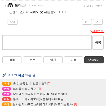
토레스9
26-06-09 15:20
신고
|
공감 확인
5만원도 없어서 디아도 못 사는놈이 ㅋㅋㅋㅋ
답글
0
0
새로고침
등록
목록
본문
이전
다음
댓글보기
ㅇㅇㄱ 지금 뜨는 글
옷 정보좀 알 수 있을까요?
[7]
유머
트리플에스 김채연
[4]
연예
남친에게 플러팅하는 여자 참교육하는 여친
연예
분데스리가 2 이호재(다름슈타트)데뷔골
이슈
남사친과 사귀고 노래방에서 첫데이트하는 만화
[1]
유머