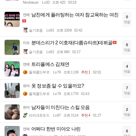
Neuhauus
Lv.20
조회 425
03:18
남친에게 플러팅하는 여자 참교육하는 여친
연예
0
댓글
슬기로움
Lv.92
조회 1008
02:42
분데스리가 2 이호재(다름슈타트)데뷔골
이슈
0
댓글
슬기로움
Lv.92
조회 660
02:17
트리플에스 김채연
연예
4
댓글
돌체콜드부르
Lv.79
조회 1139
추천 1
02:01
옷 정보좀 알 수 있을까요?
유머
7
댓글
돌체콜드부르
Lv.79
조회 1776
01:43
남자들이 미친다는 스킬 모음
유머
2
댓글
라라크로포드
Lv.87
조회 3114
추천 4
01:27
어쩌다 한번 미야오 나린
연예
0