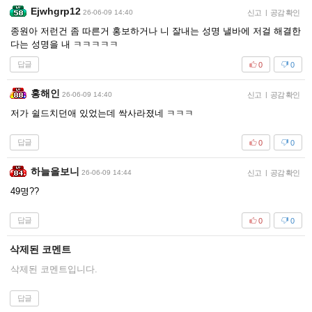
Ejwhgrp12
26-06-09 14:40
신고
|
공감 확인
종원아 저런건 좀 따른거 홍보하거나 니 잘내는 성명 낼바에 저걸 해결한
다는 성명을 내 ㅋㅋㅋㅋㅋ
답글
0
0
홍해인
26-06-09 14:40
신고
|
공감 확인
저가 쉴드치던애 있었는데 싹사라졌네 ㅋㅋㅋ
답글
0
0
하늘을보니
26-06-09 14:44
신고
|
공감 확인
49명??
답글
0
0
삭제된 코멘트
삭제된 코멘트입니다.
답글