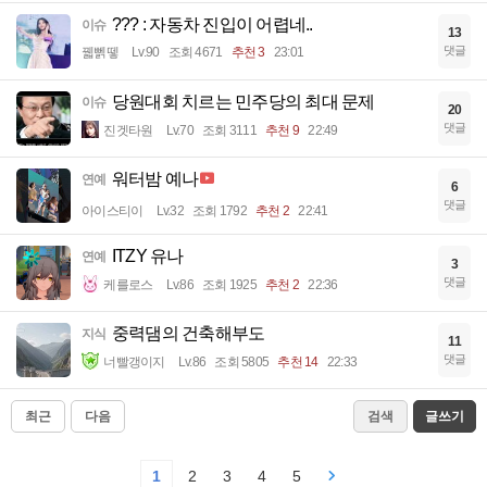
??? : 자동차 진입이 어렵네..
이슈
13
댓글
꿻뻵뗗
Lv.90
조회 4671
추천 3
23:01
당원대회 치르는 민주당의 최대 문제
이슈
20
댓글
진겟타원
Lv.70
조회 3111
추천 9
22:49
워터밤 예나
연예
6
댓글
아이스티이
Lv.32
조회 1792
추천 2
22:41
ITZY 유나
연예
3
댓글
케를로스
Lv.86
조회 1925
추천 2
22:36
중력댐의 건축해부도
지식
11
댓글
너빨갱이지
Lv.86
조회 5805
추천 14
22:33
최근
다음
검색
글쓰기
1
2
3
4
5