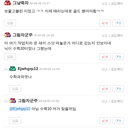
그냥죽자
26-06-09 14:37
신고
|
공감 확인
보물고블린 이었고 ㅋㅋ 이제 때리는데로 골드 밷어야함ㅋㅋ
답글
0
0
그림자군주
26-06-09 14:38
신고
|
공감 확인
아 여기 작업치러 온 새끼 스샷 떠놓은거 어디로 갔는지 안보이네
닉이 수학10이었나 그랬는데
답글
0
0
Ejwhgrp12
26-06-09 14:40
신고
|
공감 확인
수학과외엿나
답글
0
0
그림자군주
26-06-09 15:56
신고
|
공감 확인
@Ejwhgrp12
아님 수학10 저거 맞을꺼임
답글
0
0