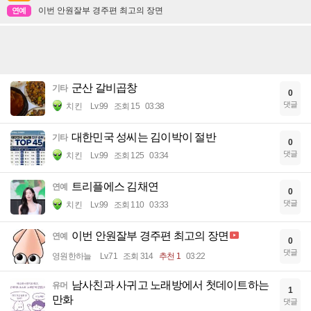
이번 안원잘부 경주편 최고의 장면
연예
군산 갈비곱창
기타
0
댓글
치킨
Lv.99
조회 15
03:38
대한민국 성씨는 김이박이 절반
기타
0
댓글
치킨
Lv.99
조회 125
03:34
트리플에스 김채연
연예
0
댓글
치킨
Lv.99
조회 110
03:33
이번 안원잘부 경주편 최고의 장면
연예
0
댓글
영원한하늘
Lv.71
조회 314
추천 1
03:22
남사친과 사귀고 노래방에서 첫데이트하는
유머
1
만화
댓글