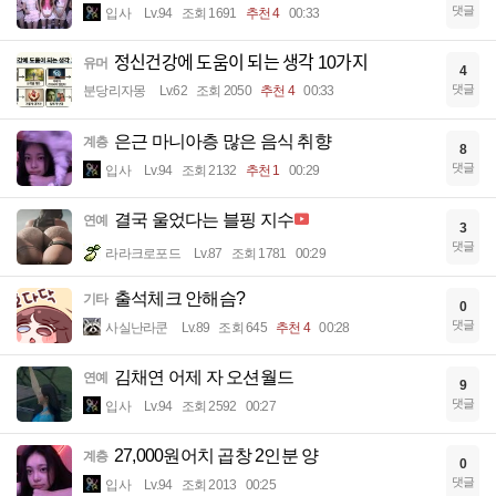
댓글
입사
Lv.94
조회 1691
추천 4
00:33
정신건강에 도움이 되는 생각 10가지
유머
4
댓글
분당리자몽
Lv.62
조회 2050
추천 4
00:33
은근 마니아층 많은 음식 취향
계층
8
댓글
입사
Lv.94
조회 2132
추천 1
00:29
결국 울었다는 블핑 지수
연예
3
댓글
라라크로포드
Lv.87
조회 1781
00:29
출석체크 안해슴?
기타
0
댓글
사실난라쿤
Lv.89
조회 645
추천 4
00:28
김채연 어제 자 오션월드
연예
9
댓글
입사
Lv.94
조회 2592
00:27
27,000원어치 곱창 2인분 양
계층
0
댓글
입사
Lv.94
조회 2013
00:25