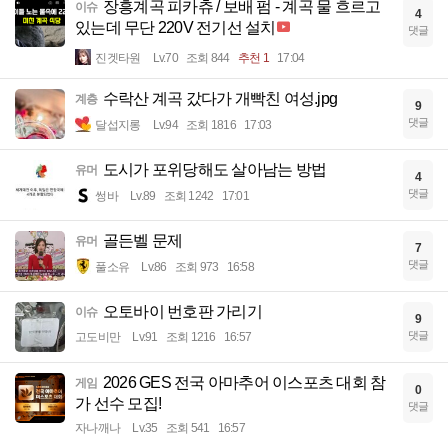
장흥계곡 피카츄 / 보배 펌 - 계곡 물 흐르고
이슈
4
있는데 무단 220V 전기선 설치
댓글
진겟타원
Lv.70
조회 844
추천 1
17:04
수락산 계곡 갔다가 개빡친 여성.jpg
계층
9
댓글
달섭지롱
Lv.94
조회 1816
17:03
도시가 포위당해도 살아남는 방법
유머
4
댓글
썽바
Lv.89
조회 1242
17:01
골든벨 문제
유머
7
댓글
풀소유
Lv.86
조회 973
16:58
오토바이 번호판 가리기
이슈
9
댓글
고도비만
Lv.91
조회 1216
16:57
2026 GES 전국 아마추어 이스포츠 대회 참
게임
0
가 선수 모집!
댓글
자나깨나
Lv.35
조회 541
16:57