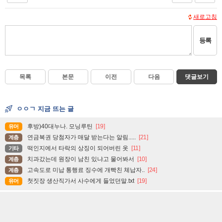
새로고침
등록
목록
본문
이전
다음
댓글보기
ㅇㅇㄱ 지금 뜨는 글
후방)40대누나. 모닝루틴
[19]
유머
연금복권 당첨자가 매달 받는다는 알림.....
[21]
계층
떡인지에서 타락의 상징이 되어버린 옷
[11]
기타
치과갔는데 원장이 남친 있냐고 물어봐서
[10]
계층
고속도로 미납 통행료 징수에 개빡친 체납자..
[24]
계층
첫짓장 생산직가서 사수에게 들었던말.txt
[19]
유머