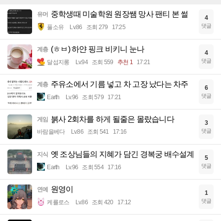
중학생때 미술학원 원장쌤 망사 팬티 본 썰
유머
4
댓글
풀소유
Lv.86
조회 279
17:25
(ㅎㅂ) 하얀 핑크 비키니 눈나
계층
4
댓글
달섭지롱
Lv.94
조회 559
추천 1
17:21
주유소에서 기름 넣고 차 고장 났다는 차주
계층
6
댓글
Earth
Lv.96
조회 579
17:21
붉사 2회차를 하게 될줄은 몰랐습니다
게임
3
댓글
바람을베다
Lv.86
조회 541
17:16
옛 조상님들의 지혜가 담긴 경복궁 배수설계
지식
5
댓글
Earth
Lv.96
조회 554
17:16
원영이
연예
1
댓글
케를로스
Lv.86
조회 420
17:12