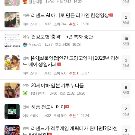
댓글
달섭지롱
Lv.94
조회 2343
16:32
리센느 AI 애니로 만든 리마인 헌정영상
계층
1
댓글
아이스티이
Lv.32
조회 744
추천 2
16:30
건강보험 '충격'…5년 흑자 중단
이슈
10
댓글
Minstre1
Lv.77
조회 2426
16:28
[4K][실물영접]인간 고양고양이 | 2026년 리센
연예
1
느 메이 생일카페
댓글
아이스티이
Lv.32
조회 600
추천 1
16:27
20세이하 일본 갸루누나들
유머
9
댓글
너빨갱이지
Lv.86
조회 2132
16:26
하품 전도사 메이
연예
2
댓글
아이스티이
Lv.32
조회 540
추천 4
16:24
리센느가 격투게임 캐릭터가 된다면!? [리센
연예
3
느 파이터즈]