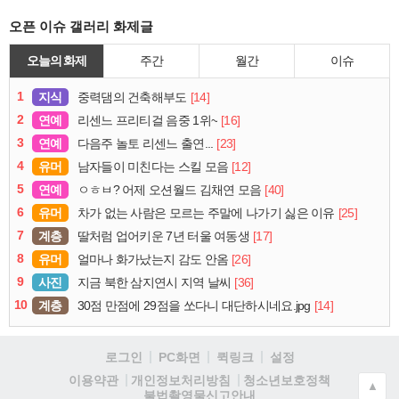
오픈 이슈 갤러리 화제글
오늘의 화제
주간
월간
이슈
1
지식
[14]
중력댐의 건축해부도
2
연예
[16]
리센느 프리티걸 음중 1위~
3
연예
[23]
다음주 놀토 리센느 출연...
4
유머
[12]
남자들이 미친다는 스킬 모음
5
연예
[40]
ㅇㅎㅂ? 어제 오션월드 김채연 모음
6
유머
[25]
차가 없는 사람은 모르는 주말에 나가기 싫은 이유
7
계층
[17]
딸처럼 업어키운 7년 터울 여동생
8
유머
[26]
얼마나 화가났는지 감도 안옴
9
사진
[36]
지금 북한 삼지연시 지역 날씨
10
계층
[14]
30점 만점에 29점을 쏘다니 대단하시네요.jpg
로그인
PC화면
퀵링크
설정
청소년보호정책
이용약관
개인정보처리방침
▲
불법촬영물신고안내