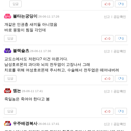
답글
0
0
불타는궁딩이
26-06-11 17:26
신고
|
공감 확인
개같은 인권충 새끼들 아니였음
바로 몽둥이 찜질 각인데
답글
0
0
블랙숄츠
26-06-11 17:36
신고
|
공감 확인
교도소에서도 저런다? 이건 아픈거다.
남성호르몬의 과다와 뇌의 전두엽이 고장나서 그래
치료를 위해 여성호르몬제 주사하고, 수술해서 전두엽은 떼어내버려
답글
0
0
멤논
26-06-11 17:41
신고
|
공감 확인
죽일놈은 죽여야 한다고 봄
답글
0
0
우주배경복사
26-06-11 17:41
신고
|
공감 확인