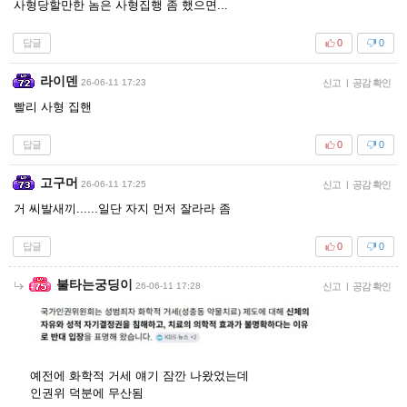
사형당할만한 놈은 사형집행 좀 했으면...
답글
0
0
라이덴
26-06-11 17:23
신고
|
공감 확인
빨리 사형 집핸
답글
0
0
고구머
26-06-11 17:25
신고
|
공감 확인
거 씨발새끼......일단 자지 먼저 잘라라 좀
답글
0
0
불타는궁딩이
26-06-11 17:28
신고
|
공감 확인
예전에 화학적 거세 얘기 잠깐 나왔었는데
인권위 덕분에 무산됨