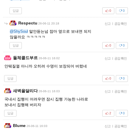
답글
0
0
Respectu
26-06-11 20:18
신고
|
공감 확인
@ShySoul
말안듣는넘 점마 옆으로 보내면 되지
않을까요 ㅋㅋㅋㅋㅋ
답글
0
0
돌체콜드부르
26-06-11 16:02
신고
|
공감 확인
안뒈질껄 아니까 오히려 수명이 보장되어 버렸네
답글
0
0
새벽을달리다
26-06-11 16:03
신고
|
공감 확인
국내서 집행이 어려우면 잠시 집행 가능한 나라로
보내서 집행해 버리자
답글
2
0
Blume
26-06-11 16:03
신고
|
공감 확인