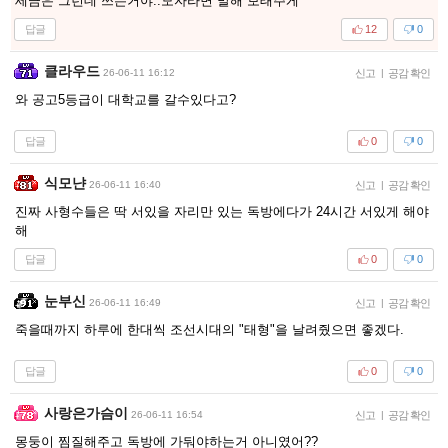
세금은 그런데 쓰는거야..모자라면 말해 보태주게
답글
12
0
클라우드
26-06-11 16:12
신고
|
공감 확인
와 공고5등급이 대학교를 갈수있다고?
답글
0
0
식모냔
26-06-11 16:40
신고
|
공감 확인
진짜 사형수들은 딱 서있을 자리만 있는 독방에다가 24시간 서있게 해야
해
답글
0
0
눈부신
26-06-11 16:49
신고
|
공감 확인
죽을때까지 하루에 한대씩 조선시대의 "태형"을 날려줬으면 좋겠다.
답글
0
0
사랑은가슴이
26-06-11 16:54
신고
|
공감 확인
몽둥이 찜질해주고 독방에 가둬야하는거 아니였어??