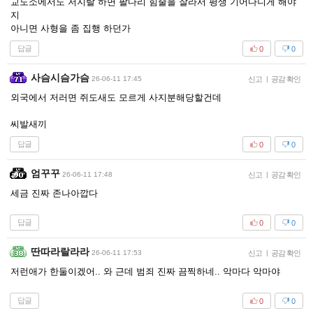
교도소에서도 저지랄 하면 팔다리 힘줄을 잘라서 평생 기어다니게 해야
지
아니면 사형을 좀 집행 하던가
답글
0
0
사슴시슴가슴
26-06-11 17:45
신고
|
공감 확인
외국에서 저러면 쥐도새도 모르게 사지분해당할건데
씨발새끼
답글
0
0
엄꾸꾸
26-06-11 17:48
신고
|
공감 확인
세금 진짜 존나아깝다
답글
0
0
딴따라랄라라
26-06-11 17:53
신고
|
공감 확인
저런애가 한둘이겠어.. 와 근데 범죄 진짜 끔찍하네.. 악마다 악마야
답글
0
0