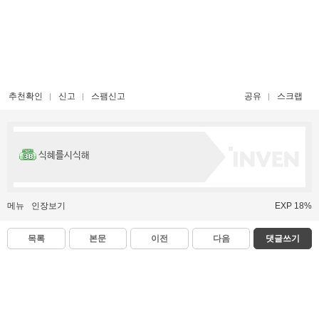
추천확인
신고
스팸신고
공유
스크랩
식혜를시식해
메뉴
인장보기
EXP 18%
목록
본문
이전
다음
댓글쓰기