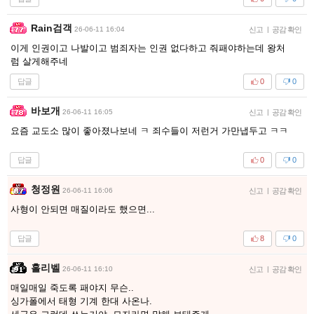
Rain검객
26-06-11 16:04
신고
|
공감 확인
이게 인권이고 나발이고 범죄자는 인권 없다하고 줘패야하는데 왕처
럼 살게해주네
답글
0
0
바보개
26-06-11 16:05
신고
|
공감 확인
요즘 교도소 많이 좋아졌나보네 ㅋ 죄수들이 저런거 가만냅두고 ㅋㅋ
답글
0
0
청정원
26-06-11 16:06
신고
|
공감 확인
사형이 안되면 매질이라도 했으면...
답글
8
0
홀리벨
26-06-11 16:10
신고
|
공감 확인
매일매일 죽도록 패야지 무슨..
싱가폴에서 태형 기계 한대 사온나.