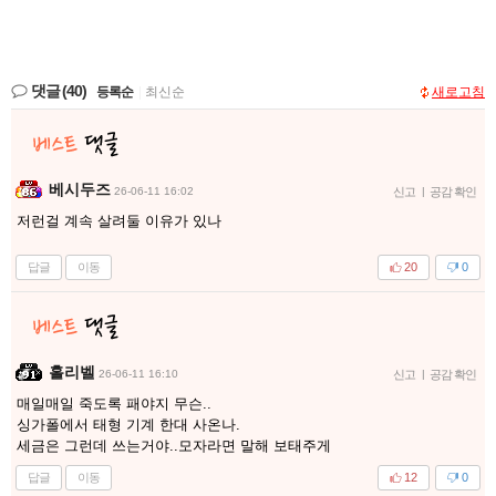
댓글
(40)
등록순
|
최신순
새로고침
베시두즈
26-06-11 16:02
신고
|
공감 확인
저런걸 계속 살려둘 이유가 있나
답글
이동
20
0
홀리벨
26-06-11 16:10
신고
|
공감 확인
매일매일 죽도록 패야지 무슨..
싱가폴에서 태형 기계 한대 사온나.
세금은 그런데 쓰는거야..모자라면 말해 보태주게
답글
이동
12
0