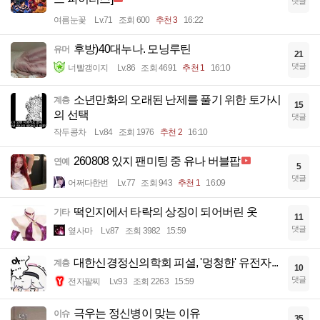
댓글
여름눈꽃
Lv.71
조회 600
추천 3
16:22
후방)40대누나. 모닝루틴
유머
21
댓글
너빨갱이지
Lv.86
조회 4691
추천 1
16:10
소년만화의 오래된 난제를 풀기 위한 토가시
계층
15
의 선택
댓글
작두콩차
Lv.84
조회 1976
추천 2
16:10
260808 있지 팬미팅 중 유나 버블팝
연예
5
댓글
어쩌다한번
Lv.77
조회 943
추천 1
16:09
떡인지에서 타락의 상징이 되어버린 옷
기타
11
댓글
옆사마
Lv.87
조회 3982
15:59
대한신경정신의학회 피셜, '멍청한' 유전자...
계층
10
댓글
전자팔찌
Lv.93
조회 2263
15:59
극우는 정신병이 맞는 이유
이슈
35