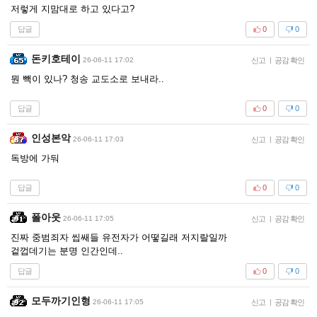
저렇게 지맘대로 하고 있다고?
답글
0
0
돈키호테이
26-06-11 17:02
신고
|
공감 확인
뭔 빽이 있나? 청송 교도소로 보내라..
답글
0
0
인성본악
26-06-11 17:03
신고
|
공감 확인
독방에 가둬
답글
0
0
폴아웃
26-06-11 17:05
신고
|
공감 확인
진짜 중범죄자 씹쌔들 유전자가 어떻길래 저지랄일까
겉껍데기는 분명 인간인데..
답글
0
0
모두까기인형
26-06-11 17:05
신고
|
공감 확인