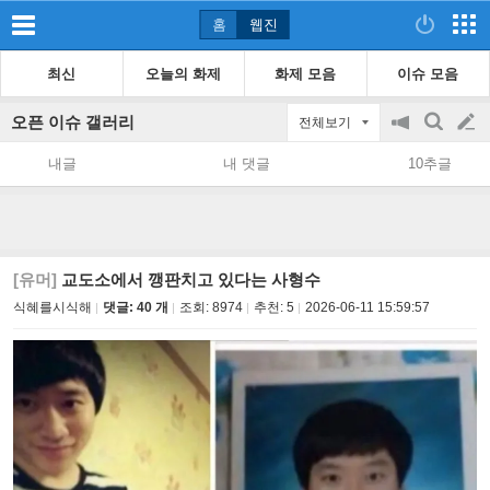
홈
웹진
최신
오늘의 화제
화제 모음
이슈 모음
오픈 이슈 갤러리
전체보기
공
검
글
지
색
내글
내 댓글
10추글
on/off
쓰
기
[유머]
교도소에서 깽판치고 있다는 사형수
식혜를시식해
댓글: 40 개
조회:
8974
추천:
5
2026-06-11 15:59:57