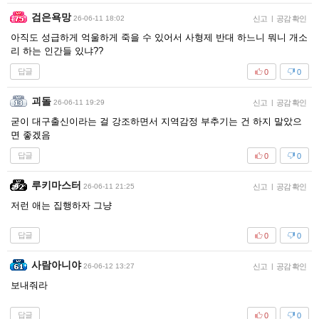
검은욕망
26-06-11 18:02
신고
|
공감 확인
아직도 성급하게 억울하게 죽을 수 있어서 사형제 반대 하느니 뭐니 개소
리 하는 인간들 있냐??
답글
0
0
괴돌
26-06-11 19:29
신고
|
공감 확인
굳이 대구출신이라는 걸 강조하면서 지역감정 부추기는 건 하지 말았으
면 좋겠음
답글
0
0
루키마스터
26-06-11 21:25
신고
|
공감 확인
저런 애는 집행하자 그냥
답글
0
0
사람아니야
26-06-12 13:27
신고
|
공감 확인
보내줘라
답글
0
0