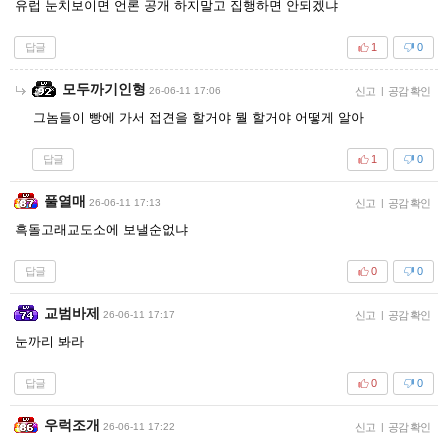
유럽 눈치보이면 언론 공개 하지말고 집행하면 안되겠냐
답글
1
0
모두까기인형
26-06-11 17:06
신고
|
공감 확인
그놈들이 빵에 가서 접견을 할거야 뭘 할거야 어떻게 알아
답글
1
0
풀열매
26-06-11 17:13
신고
|
공감 확인
흑돌고래교도소에 보낼순없냐
답글
0
0
교범바제
26-06-11 17:17
신고
|
공감 확인
눈까리 봐라
답글
0
0
우럭조개
26-06-11 17:22
신고
|
공감 확인