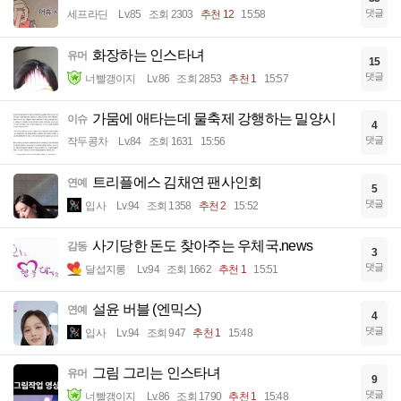
댓글
세프라딘
Lv.85
조회 2303
추천 12
15:58
화장하는 인스타녀
유머
15
댓글
너빨갱이지
Lv.86
조회 2853
추천 1
15:57
가뭄에 애타는데 물축제 강행하는 밀양시
이슈
4
댓글
작두콩차
Lv.84
조회 1631
15:56
트리플에스 김채연 팬사인회
연예
5
댓글
입사
Lv.94
조회 1358
추천 2
15:52
사기당한 돈도 찾아주는 우체국.news
감동
3
댓글
달섭지롱
Lv.94
조회 1662
추천 1
15:51
설윤 버블 (엔믹스)
연예
4
댓글
입사
Lv.94
조회 947
추천 1
15:48
그림 그리는 인스타녀
유머
9
댓글
너빨갱이지
Lv.86
조회 1790
추천 1
15:48