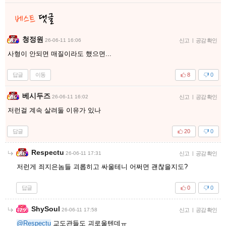
청정원
26-06-11 16:06
신고
|
공감 확인
사형이 안되면 매질이라도 했으면...
답글
이동
8
0
베시두즈
26-06-11 16:02
신고
|
공감 확인
저런걸 계속 살려둘 이유가 있나
답글
20
0
Respectu
26-06-11 17:31
신고
|
공감 확인
저런게 죄지은놈들 괴롭히고 싸울테니 어쩌면 괜찮을지도?
답글
0
0
ShySoul
26-06-11 17:58
신고
|
공감 확인
@Respectu
교도관들도 괴로울텐데ㅠ