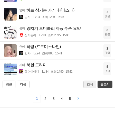
하트 삼키는 카리나 (에스파)
연예
3
댓글
입사
Lv.94
조회 1289
15:45
양치기 보더콜리 지능 수준 요약.
유머
6
댓글
전자팔찌
Lv.93
조회 2595
15:41
하영 (프로미스나인)
연예
2
댓글
입사
Lv.94
조회 880
15:41
북한 드라마
기타
5
댓글
휴면아이디
Lv.84
조회 1490
15:41
최근
다음
검색
글쓰기
1
2
3
4
5