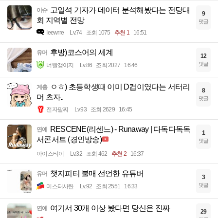
고일석 기자가 데이터 분석해봤다는 전당대
이슈
9
회 지역별 전망
댓글
Ieewrre
Lv.74
조회 1075
추천 1
16:51
후방)코스어의 세계
유머
12
댓글
너빨갱이지
Lv.86
조회 2027
16:46
ㅇㅎ) 초등학생때 이미 D컵이였다는 서터리
계층
8
머 츠자..
댓글
전자팔찌
Lv.93
조회 2629
16:45
RESCENE(리센느) - Runaway | 다독다독독
연예
1
서콘서트 (경인방송)
댓글
아이스티이
Lv.32
조회 462
추천 2
16:37
챗지피티 불매 선언한 유튜버
유머
3
댓글
미스터사탄
Lv.92
조회 2551
16:33
여기서 30개 이상 봤다면 당신은 진짜
연예
29