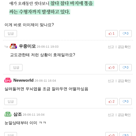
이게 바로 이이제이 맞나요?
답글
1
0
우중미모
26-06-11 19:03
신고
|
공감 확인
교도관한테 저런 상황이 호재일까요?
답글
0
0
Newworld
26-06-11 16:04
신고
|
공감 확인
살려둘꺼면 우뇌엽을 조금 잘라두면 어떨까싶음
답글
2
0
삼조
26-06-11 16:04
신고
|
공감 확인
눈알상태부터 이미 ㅋㅋ
답글
0
0