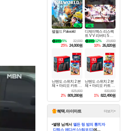
최대 90% 할인가를 만나보세요!
네이버혜택과 함께 만나보세요!
이니&베니 혜택까지!
네이버 혜택가와 함께 예약하세요!
할인&네이버혜택으로 만나보세요!
네이버페이 혜택과 만나보세요!
40주년 프로모션으로 만나보세요!
할인가에 만나보세요!
일부 에디션 상시 할인!
혜택으로 예약 판매 중
편안하게 충전하세요
팰월드 Palworld
디제이맥스 리스펙
트 V V 리버티 5 팩
DJMAX RESPECT
5%
32,000
12%
29,800
V V Liberty 5 Pack D
25%
24,000원
10%
26,820원
LC
닌텐도 스위치 2 본
닌텐도 스위치 2 본
체 + 마리오 카트 월
체 + 마리오 카트 월
드 + 포켓몬스터 레
드 + 슈퍼 마리오 파
825,800
830,800
전드 ZA 닌텐도 스
티 잼버리 닌텐도
2%
809,280원
1%
822,490원
위치 2 에디션 번들
스위치 2 에디션 +
잼버리 TV 번들
혜택.아이마트
더보기+
니코
님께서
(본편포함) 데이브 더
다이버 인 더 정글 번들 (스팀코드)
에