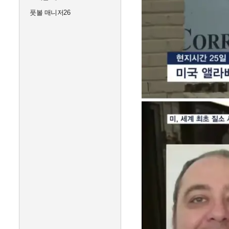
풋볼 매니저26