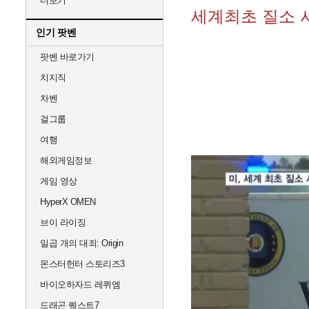
더보기
세계최초 질소 
인기 팟벤
팟벤 바로가기
치지직
차벤
걸그룹
여행
해외게임정보
게임 영상
HyperX OMEN
브이 라이징
일곱 개의 대죄: Origin
몬스터헌터 스토리즈3
바이오하자드 레퀴엠
드래곤 퀘스트7