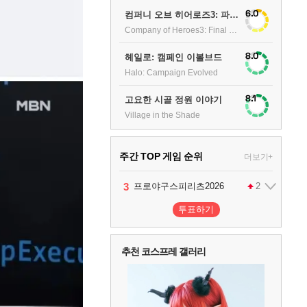
6.0
컴퍼니 오브 히어로즈3: 파이널 스탠드
Company of Heroes3: Final stand
8.0
헤일로: 캠페인 이볼브드
Halo: Campaign Evolved
8.1
고요한 시골 정원 이야기
Village in the Shade
주간 TOP 게임 순위
더보기+
1
2
3
4
팰월드
프로야구스피리츠2026
드래곤소드 : 어웨이크닝
어쌔신 크리드: 블랙 플래그 리싱크드
1
2
2
투표하기
5
블라인드 삼국
1
추천 코스프레 갤러리
6
그랑블루 판타지 리링크 - 엔드리스 라그나로크
1