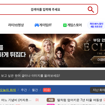
Submit
최대 90% 할인
라이브/영상
게이밍/IT
게임스토어
8월 프로모션
 보고 싶은 유머 글이나 이미지를 올려보세요!
오늘의 화제
주간
월간
이슈
지난 화
느 기념비 (카자흐스탄)
[3]
딸처럼 업어키운 7년 터울 여동생
[
계층