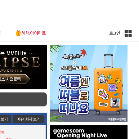
혜택.아이마트
로그인
인
벤
전
체
사
이
트
맵
제보기
이슈 화제보기
인
29]
벤
배