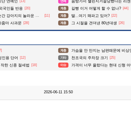
리난 연예인
[13]
음방가서 챌린지거절당했다는 리센
연예
 외국인들 반응
[20]
길빵 이거 어떻게 할 수 없나?
[44]
계층
간 강아지의 놀라운 행동
[11]
딸...여기 왜파고 있어?
[22]
계층
아줌마 사과문
[28]
그 시절을 견뎌낸 80년대생
[26]
계층
7]
가슴을 안 만지는 남편때문에 비상
계층
성인용 단어
[12]
천조국의 주차장 크기
[25]
기타
작한 신종 절세법
[18]
가격이 너무 올랐다는 현대 신형 아
이슈
2026-06-11 15:50