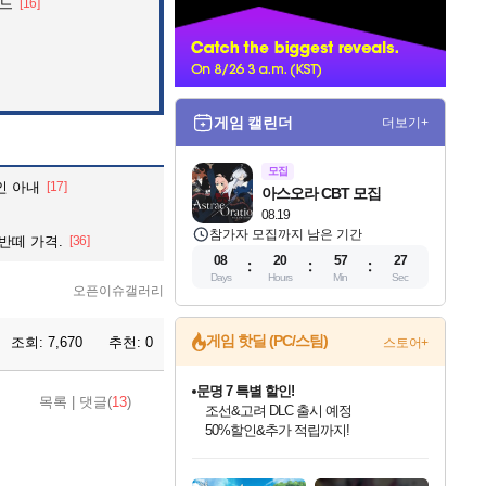
느
[16]
너
게임 캘린더
더보기+
모집
인 아내
[17]
아스오라 CBT 모집
08.19
참가자 모집까지 남은 기간
반떼 가격.
[36]
08
20
57
25
Days
Hours
Min
Sec
오픈이슈갤러리
문명 7 특별 할인!
게임 핫딜 (PC/스팀)
조회:
7,670
추천:
0
스토어+
조선&고려 DLC 출시 예정
50%할인&추가 적립까지!
마블 투혼 파이팅 소울즈 정식출시!
목록
|
댓글(
13
)
마블 히어로 총 출동&화려한 격투!
네이버 포인트 혜택까지!
인벤게임즈 8월 특별 할인!
드래곤소드: 어웨이크닝 입점!
귀무자: 검의 길 예약 판매 중!
비스트 오브 리인카네이션 정식 출시!
커세어 코브 출시 기념 할인!
더 렐릭 퍼스트 가디언 정식 출시
베데스다 40주년 기념 할인 중!
캡콤 프렌차이즈 할인 진행 중!
캡콤 일부 상품 상시 할인
스타워즈 은하계 레이서
로블록스 기프트 카드 공식 입점
인기 퍼블리셔 모음!
스팀으로 만나는 드래곤소드!
10% 할인과
게임프릭 신작 IP
해적'섬'을 발전시키자!
설화x하드코어 액션!
베데스다의 명작들을
몬헌, 바하 등 인기 IP를
몬헌 와일즈 & 드래곤즈 도그마2
인벤게임즈에서 10% 추가 적립
Robux를 가장 안전하고