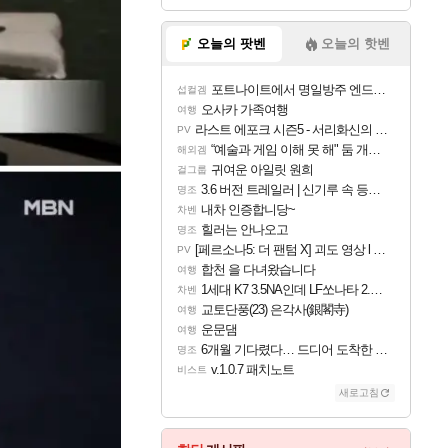
오늘의 팟벤
오늘의 핫벤
포트나이트에서 명일방주 엔드필드 [펠리카] 판매 예정
섭컬겜
오사카 가족여행
여행
라스트 에포크 시즌5 - 서리화신의 분노 티저
PV
“예술과 게임 이해 못 해" 둠 개발자, Xbox 비판
해외겜
귀여운 아일릿 원희
걸그룹
3.6 버전 트레일러 | 신기루 속 등불 그림자, 속세에 깃든 검의 결심
명조
내차 인증합니당~
차벤
힐러는 안나오고
명조
[페르소나5: 더 팬텀 X] 괴도 영상 l 타카마키 안·댄싱 스타
PV
합천 을 다녀왔습니다
여행
1세대 K7 3.5NA인데 LF쏘나타 2.0NA 기변하면 유류비 절약이 얼마나 될까요..?
차벤
교토단풍(23) 은각사(銀閣寺)
여행
운문댐
여행
6개월 기다렸다… 드디어 도착한 치사 메신저백! 실물 후기
명조
v.1.0.7 패치노트
비스트
새로고침