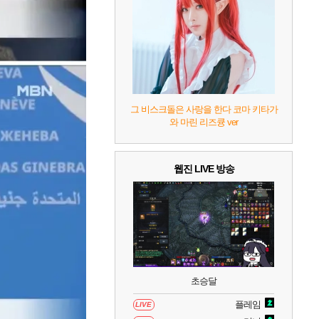
7
리듬 천국 미라클 스타즈
2
8
헤일로: 캠페인 이볼브드
2
9
캡틴 츠바사 2 월드 파이터즈
그 비스크돌은 사랑을 한다 코마 키타가
와 마린 리즈큥 ver
10
레고 배트맨: 레거시 오브 더 다크 나이트
웹진 LIVE 방송
초승달
플레임
LIVE