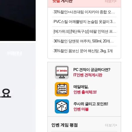
핫딜
게시판
더보기+
33%할인>사조대림 이자카야 종합 오뎅꼬치, 232g, 4개
PVC스틸 어깨뿔방지 논슬립 옷걸이 30P 외 연예인 추천 옷걸이
[메가위크] [N단독구성] 테팔 인덕션 프라이팬 1X 크리에이션 3종 세트 (FP22+FP28+WP28)
36%할인 당앤핏 여주차, 500ml, 20개입, 1개
35%할인 몸보신 문어 해신탕, 2kg, 1개
PC 견적이 궁금하다면?
IT인벤 견적게시판
매일매일,
인벤 출석체크!
주사위 굴리고 포인트!
인벤 마블
인벤 게임 평점
더보기+