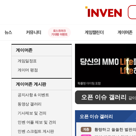
인
벤
로스트아크
뉴스
커뮤니티
게임캘린더
게이머존
기대평 이벤트
게이머존
게임일정표
게이머 평점
게이머존 게시판
공지사항 & 이벤트
오픈 이슈 갤러리
같이
동영상 갤러리
기사제보 및 건의
오픈 이슈 갤러리
인벤 어플 제보 및 건의
황량하고 쓸쓸한 벌판의 어
계층
인벤 스크립트 게시판