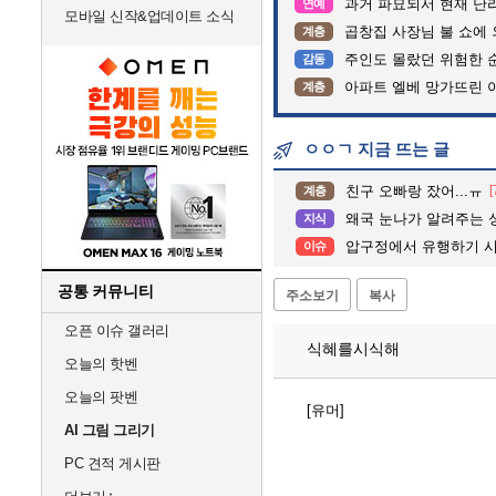
과거 파묘되서 현재 난
연예
모바일 신작&업데이트 소식
곱창집 사장님 불 쇼에
계층
주인도 몰랐던 위험한 순
감동
아파트 엘베 망가뜨린 
계층
ㅇㅇㄱ 지금 뜨는 글
친구 오빠랑 잤어...ㅠ
[
계층
왜국 눈나가 알려주는 
지식
압구정에서 유행하기 시
이슈
공통 커뮤니티
주소보기
복사
오픈 이슈 갤러리
식혜를시식해
오늘의 핫벤
오늘의 팟벤
[유머]
AI 그림 그리기
PC 견적 게시판