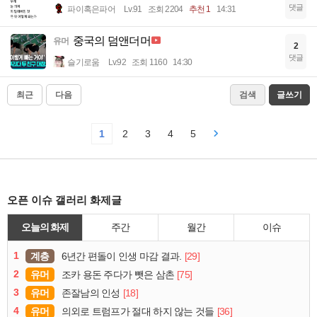
댓글
파이혹은파어
Lv.91
조회 2204
추천 1
14:31
중국의 덤앤더머
유머
2
댓글
슬기로움
Lv.92
조회 1160
14:30
최근
다음
검색
글쓰기
1
2
3
4
5
오픈 이슈 갤러리 화제글
오늘의 화제
주간
월간
이슈
1
계층
[29]
6년간 편돌이 인생 마감 결과.
2
유머
[75]
조카 용돈 주다가 뺏은 삼촌
3
유머
[18]
존잘남의 인성
4
유머
[36]
의외로 트럼프가 절대 하지 않는 것들