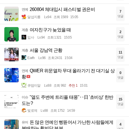
260804 체대입시 패스티벌 권은비
연예
7
댓글
달섭지롱
Lv.94
조회 1589
15:05
여자친구가 늦었을 때
계층
2
댓글
입사
Lv.94
조회 1321
15:05
서울 강남역 근황
계층
11
댓글
Earth
Lv.96
조회 2431
15:04
QWER 위문열차 무대 올라가기 전 대기실 상
연예
0
황
댓글
큐땁이알
Lv.88
조회 992
추천 1
15:01
"열도 주변에 트리플 태풍"‥日 '초비상' 한반
이슈
15
도는?
댓글
빛로제
Lv.88
조회 1752
14:59
돈 많은 연예인 삥뜯어서 가난한 사람들에게
유머
4
분배하는 활빈당 부부