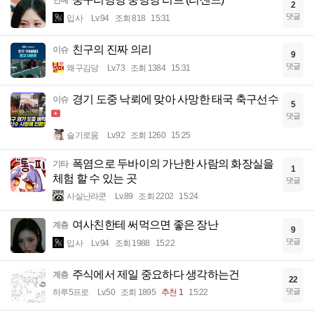
연예
2
댓글
입사
Lv.94
조회 818
15:31
친구의 진짜 의리
이슈
9
댓글
왜구김당
Lv.73
조회 1384
15:31
경기 도중 낙뢰에 맞아 사망한 태국 축구선수
이슈
5
댓글
슬기로움
Lv.92
조회 1260
15:25
폭염으로 두바이의 가난한 사람의 화장실을
기타
1
체험 할 수 있는 곳
댓글
사실난라쿤
Lv.89
조회 2202
15:24
여사친한테 써먹으면 좋은 장난
계층
9
댓글
입사
Lv.94
조회 1988
15:22
주식에서 제일 중요하다 생각하는건
계층
22
댓글
하루5프로
Lv.50
조회 1895
추천 1
15:22