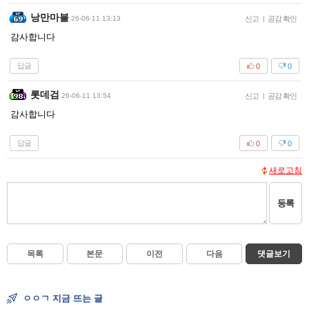
낭만마블
26-06-11 13:13
신고
|
공감 확인
감사합니다
답글
0
0
롯데검
26-06-11 13:54
신고
|
공감 확인
감사합니다
답글
0
0
새로고침
등록
목록
본문
이전
다음
댓글보기
ㅇㅇㄱ 지금 뜨는 글