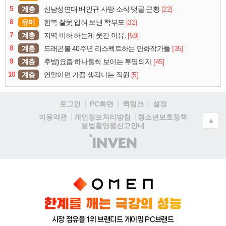
5
계층
[22]
신남성연대 배인규 사망 소식 댓글 근황
6
유머
[32]
한복 잘못 입혀 보낸 학부모
7
계층
[58]
지역 비하 하는게 웃긴 이유.
8
계층
[35]
드래곤볼 40주년 리스펙트하는 만화작가들
9
계층
[45]
후방)요즘 하나둘씩 보이는 투명의자
10
계층
[5]
연말이면 가끔 생각나는 직원
로그인
PC화면
퀵링크
설정
청소년보호정책
이용약관
개인정보처리방침
▲
불법촬영물신고안내
(주)
인
벤