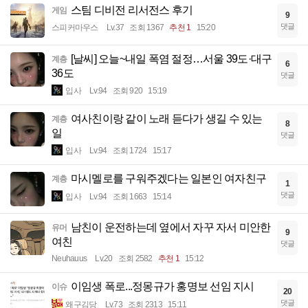
스팀 디비전 리서전스 후기
게임
9
댓글
스피커마우스
Lv.37
조회 1367
추천 1
15:20
[날씨] 오늘~내일 폭염 절정…서울 39도·대구
계층
6
36도
댓글
입사
Lv.94
조회 920
15:19
여사친이랑 같이 노래 듣다가 생길 수 있는
계층
8
일
댓글
입사
Lv.94
조회 1724
15:17
마시멜로를 구워주겠다는 일본인 여자친구
계층
1
댓글
입사
Lv.94
조회 1663
15:14
남친이 운전하는데 옆에서 자꾸 자서 미안한
유머
9
여친
댓글
Neuhauus
Lv.20
조회 2582
추천 1
15:12
이임생 폭로...정몽규가 홍명보 선임 지시
이슈
20
댓글
왜구김당
Lv.73
조회 2313
15:11