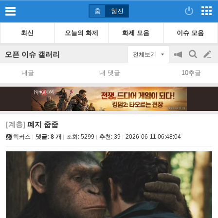
홈
웹진
최신
오늘의 화제
화제 모음
이슈 모음
오픈 이슈 갤러리
전체보기
공
검
글
지
색
내글
내 댓글
10추글
on/off
쓰
기
[계층]
폐지 줍줍
핵커스
댓글: 8 개
조회:
5299
추천:
39
2026-06-11 06:48:04