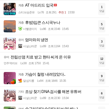
AT 마드리드 입국
계층
1
댓글
스티브승준유
Lv.76
조회 291
추천 1
15:50
후방)입큰 스시국누나
계층
5
댓글
너빨갱이지
Lv.86
조회 1546
15:45
엄마와의 냉면
유머
3
댓글
사실난라쿤
Lv.89
조회 1164
15:43
전립선염 치료 받고 현타 씨게 온 이유
유머
12
댓글
언주역러브
Lv.38
조회 1750
15:41
가슴이 철렁 내려앉았다..
계층
9
댓글
달섭지롱
Lv.94
조회 1646
15:35
조상 찾기 DNA 검사를 해본 유튜버
기타
6
댓글
사실난라쿤
Lv.89
조회 2230
15:34
숭구리당당 숭당당 리브 (리센느)