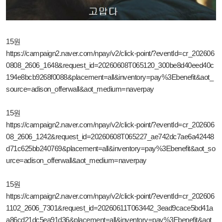
15원
https://campaign2.naver.com/npay/v2/click-point/?eventId=cr_202606
0808_2606_1648&request_id=20260608T065120_300be8d40eed40c
194e8bcb9268f0088&placement=all&inventory=pay%3Ebenefit&aot_
source=adison_offerwall&aot_medium=naverpay
15원
https://campaign2.naver.com/npay/v2/click-point/?eventId=cr_202606
08_2606_1242&request_id=20260608T065227_ae742dc7ae6a42448
d71c625bb240769&placement=all&inventory=pay%3Ebenefit&aot_so
urce=adison_offerwall&aot_medium=naverpay
15원
https://campaign2.naver.com/npay/v2/click-point/?eventId=cr_202606
1102_2606_7301&request_id=20260611T063442_3ead9cace5bd41a
a86cd21dc5ea91d36&placement=all&inventory=pay%3Ebenefit&aot_