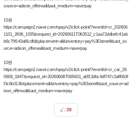
source=adison_offerwall&aot_medium=naverpay
15원
https://campaign2.naver.com/npay/v2/click-point/?eventId=cr_202606
1101_2606_1035&request_id=20260611T063512_c1aa72ddbefc41ab
b6c79f143af6cdfd&placement=all&inventory=pay%3Ebenefit&aot_so
urce=adison_offerwall&aot_medium=naverpay
10원
https://campaign2.naver.com/npay/v2/click-point/?eventId=cr_car_26
0608_1847&request_id=20260608T065631_a0f13dbc4df747c3aff063f
f3c6b3136&placement=all&inventory=pay%3Ebenefit&aot_source=ad
ison_offerwall&aot_medium=naverpay
39