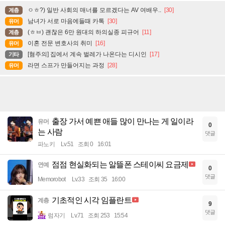
ㅇㅎ?) 일반 사회의 매너를 모르겠다는 AV 여배우..
[30]
계층
남녀가 서로 마음에들때 카톡
[30]
유머
(ㅎㅂ) 괜찮은 6만 원대의 하의실종 피규어
[11]
계층
이혼 전문 변호사의 취미
[16]
유머
[혐주의] 집에서 계속 벌레가 나온다는 디시인
[17]
기타
라면 스프가 만들어지는 과정
[28]
유머
출장 가서 예쁜 애들 많이 만나는 게 일이라
유머
0
는 사람
댓글
파노키
Lv.51
조회 0
16:01
점점 현실화되는 알뜰폰 스테이씨 요금제
연예
0
댓글
Memorobot
Lv.33
조회 35
16:00
기초적인 시각 임플란트
계층
9
댓글
럼자기
Lv.71
조회 253
15:54