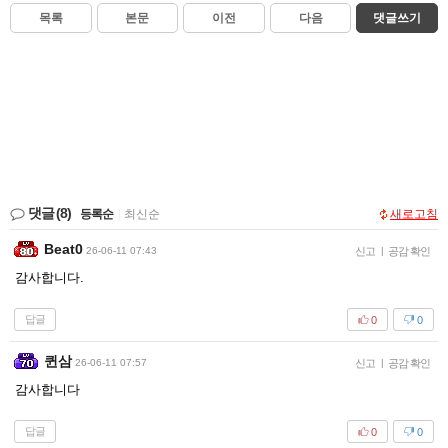
목록
본문
이전
다음
댓글쓰기
댓글
(8)
등록순
|
최신순
새로고침
Beat0
26-06-11 07:43
신고
|
공감 확인
감사합니다.
답글
0
0
퀸삼
26-06-11 07:57
신고
|
공감 확인
감사합니다
답글
0
0