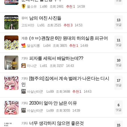
댓글
풀소유
Lv.86
조회 2481
추천 1
14:59
남의 여친 사진들
유머
13
댓글
고도비만
Lv.91
조회 2515
추천 3
14:53
(ㅎㅂ) 괜찮은 6만 원대의 하의실종 피규어
계층
11
댓글
달섭지롱
Lv.94
조회 3805
추천 1
14:49
피자를 세워서 배달하는데??
기타
10
댓글
마나군
Lv.81
조회 3157
14:43
[혐주의] 집에서 계속 벌레가 나온다는 디시
기타
17
인
댓글
사실난라쿤
Lv.89
조회 3488
추천 1
14:43
2030이 얼마 안 남은 이유
기타
6
댓글
사실난라쿤
Lv.89
조회 3055
14:39
너무 생각하지 않으면 좋은것
기타
15