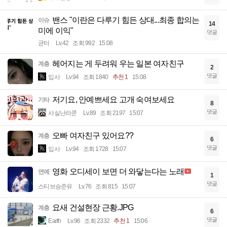
밴스 "이란은 다루기 힘든 상대...최종 합의는
이슈
14
미에 이익"
댓글
균터
Lv.42
조회 992
15:08
헤어지는 게 두려워 우는 일본 여자친구
계층
2
댓글
입사
Lv.94
조회 1840
추천 1
15:08
저기요, 안예쁘세요 고개 숙여보세요
기타
8
댓글
사실난라쿤
Lv.89
조회 2197
15:07
오빠 여자친구 있어요??
계층
6
댓글
입사
Lv.94
조회 1728
15:07
영화 오디세이 보면 더 와닿는다는 노래
연예
1
댓글
스티브승준유
Lv.76
조회 815
15:07
요새 건설현장 근황.JPG
계층
6
댓글
Earth
Lv.96
조회 2332
추천 1
15:06