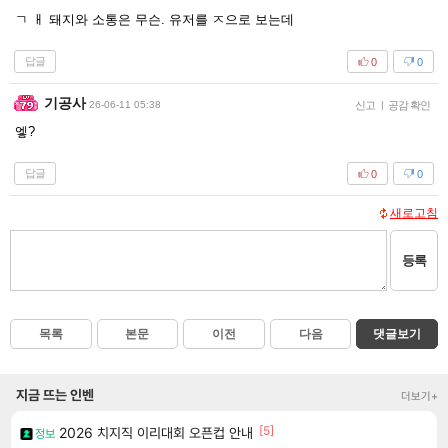
ㄱ ㅐ 돼지와 소통은 무슨. 유저를 ㅈ으로 보는데
답글
0
0
기공사
26-06-11 05:38
신고
|
공감 확인
엫?
답글
0
0
새로고침
등록
목록
본문
이전
다음
댓글보기
지금 뜨는 인벤
더보기+
[5]
2026 치지직 이리대회 오픈컵 안내
정보