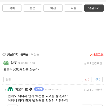
목록
본문
이전
다음
댓글쓰기
댓글
(11)
등록순
|
최신순
새로고침
삼조
26-06-10 10:00
신고
|
공감 확인
크론석5000개만큼 화난다
답글
0
0
미오미호
26-06-10 10:01
신고
|
공감 확인
안줘도 되니까 먼가 액션좀 있었음 좋겠네요..
이러니 죄다 뭔가 발견해도 맘편히 악용하지