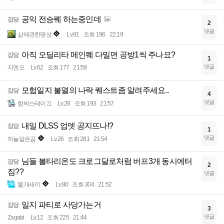
공익 전승퀘 하는중인데
잡담
2
댓글
삶에관한명상
Lv.91
조회 196
22:19
아직 오딜리타 메인퀘 다밀면 공방1씩 주나요?
잡담
1
댓글
지엔오
Lv.62
조회 177
21:59
모험일지 불멸의 나락 퀘스트좀 알려주세요..
잡담
4
댓글
함박스테이끄
Lv.28
조회 193
21:57
내일 DLSS 업뎃 공지뜨나!?
잡담
1
댓글
하늘닮은곰
Lv.26
조회 281
21:54
님들 볼타리온도 크로그달로처럼 버프3개 동시에터
잡담
2
짐??
댓글
물개새끼
Lv.80
조회 304
21:52
일지 파티로 사당가는거
잡담
3
댓글
Zagabi
Lv.12
조회 225
21:44