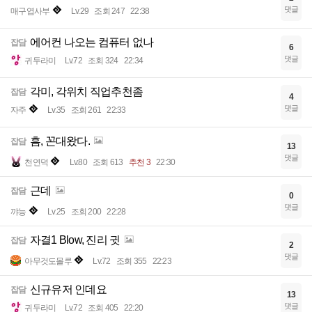
댓글
매구엽사부
Lv.29
조회 247
22:38
에어컨 나오는 컴퓨터 없나
잡담
6
댓글
귀두라미
Lv.72
조회 324
22:34
각미, 각위치 직업추천좀
잡담
4
댓글
자주
Lv.35
조회 261
22:33
흠, 꼰대왔다.
잡담
13
댓글
천연덕
Lv.80
조회 613
추천 3
22:30
근데
잡담
0
댓글
꺄능
Lv.25
조회 200
22:28
자결1 Blow, 진리 귓
잡담
2
댓글
아무것도몰루
Lv.72
조회 355
22:23
신규유저 인데요
잡담
13
댓글
귀두라미
Lv.72
조회 405
22:20