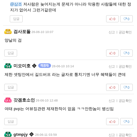
@삼조
저사람은 늦어지는게 문제가 아니라 악용한 사람들에 대한 정
지가 없어서 그런거같은데
답글
0
0
검사포돌
26-06-10 10:07
신고
|
공감 확인
양날의 검
답글
0
0
미오미호
26-06-10 10:14
신고
|
공감 확인
제한 셋팅안에서 길드버프 라는 글자로 퉁치기엔 너무 혜택들이 큰데
답글
0
0
갓겜호소인
26-06-10 12:48
신고
|
공감 확인
여태 pvp는 어뷰징관련 제재한적이 없음 ㅋㅋ안한놈이 병신임
답글
0
0
gtmpjy
26-06-11 03:59
신고
|
공감 확인