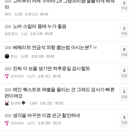
고비뿌리 어케 구하라고!! 그랑프리좀 솔플하게 해줘
잡담
1
라
댓글
왓따
Lv.30
조회 113
00:49
노바 스칼라 몸매 누가 좋음
잡담
1
댓글
멍든토끼
Lv.2
조회 149
00:45
베헤리트 연금석 외형 뽑는법 아시는분?
잡담
0
댓글
핫산
Lv.81
조회 180
00:40
진짜 이 보물 생기면 하루종일 검사할듯
잡담
3
댓글
귀두라미
Lv.72
조회 311
00:35
메인 퀘스트로 레벨을 올리는 건 그래도 검사가 빠른
잡담
1
편이에요
댓글
천연덕
Lv.80
조회 152
00:20
생각을 바꾸면 이겜 은근 할만하네
잡담
3
댓글
귀두라미
Lv.72
조회 293
00:10