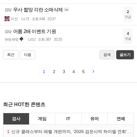
무사 짧망 각란 소매삭제
잡담
2
댓글
리안
Lv.72
조회 348
20:37
어틈 2배 이벤트 기원
잡담
4
댓글
뷰링뷰링
Lv.52
조회 387
20:25
최근
다음
검색
글쓰기
1
2
3
4
5
최근 HOT한 콘텐츠
검사
게임
IT
유머
연예
1
신규 클래스부터 레벨 개편까지, '2026 검은사막 하이델 연회' 총정리