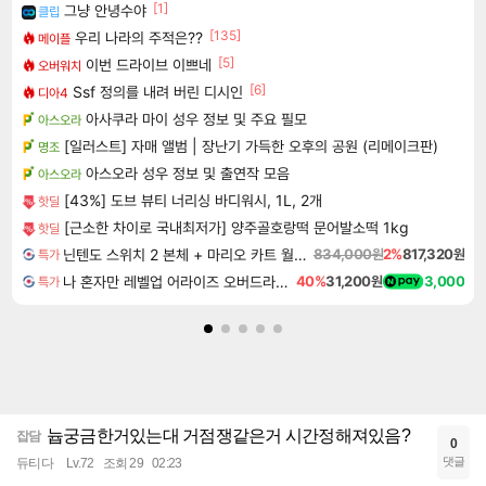
[1]
그냥 안녕수야
클립
[135]
우리 나라의 주적은??
메이플
[5]
이번 드라이브 이쁘네
오버워치
[6]
Ssf 정의를 내려 버린 디시인
디아4
아사쿠라 마이 성우 정보 및 주요 필모
아스오라
[일러스트] 자매 앨범 | 장난기 가득한 오후의 공원 (리메이크판)
명조
아스오라 성우 정보 및 출연작 모음
아스오라
[43%] 도브 뷰티 너리싱 바디워시, 1L, 2개
핫딜
[근소한 차이로 국내최저가] 양주골호랑떡 문어발소떡 1kg
핫딜
닌텐도 스위치 2 본체 + 마리오 카트 월드 + 포켓몬 포코피아 번들
834,000원
2%
817,320원
특가
나 혼자만 레벨업 어라이즈 오버드라이브 디럭스 에디션 Solo Leveling Arise Overdrive Deluxe Edition
40%
31,200원
3,000
특가
늅궁금한거있는대 거점쟁같은거 시간정해져있음?
잡담
0
댓글
듀티다
Lv.72
조회 29
02:23