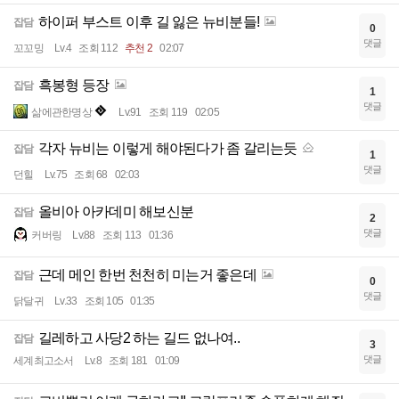
하이퍼 부스트 이후 길 잃은 뉴비분들!
잡담
0
댓글
꼬꼬밍
Lv.4
조회 112
추천 2
02:07
흑봉형 등장
잡담
1
댓글
삶에관한명상
Lv.91
조회 119
02:05
각자 뉴비는 이렇게 해야된다가 좀 갈리는듯
잡담
1
댓글
던힐
Lv.75
조회 68
02:03
올비아 아카데미 해보신분
잡담
2
댓글
커버링
Lv.88
조회 113
01:36
근데 메인 한번 천천히 미는거 좋은데
잡담
0
댓글
닭달귀
Lv.33
조회 105
01:35
길레하고 사당2 하는 길드 없나여..
잡담
3
댓글
세계최고소서
Lv.8
조회 181
01:09