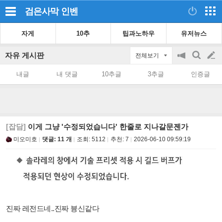
검은사막
인벤
자게
10추
팁과노하우
유저뉴스
자유 게시판
전체보기
공
검
글
지
색
내글
내 댓글
10추글
3추글
인증글
on/off
쓰
기
[잡담]
이게 그냥 '수정되었습니다' 한줄로 지나갈문젠가
미오미호
댓글: 11 개
조회:
5112
추천:
7
2026-06-10 09:59:19
진짜 레전드네..진짜 븅신같다