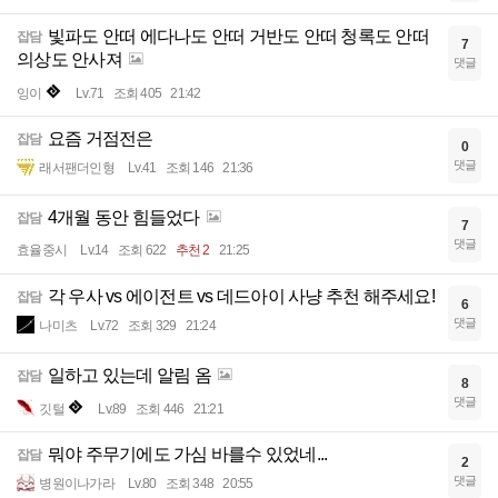
빛파도 안떠 에다나도 안떠 거반도 안떠 청록도 안떠
잡담
7
의상도 안사져
댓글
잉이
Lv.71
조회 405
21:42
요즘 거점전은
잡담
0
댓글
래서팬더인형
Lv.41
조회 146
21:36
4개월 동안 힘들었다
잡담
7
댓글
효율중시
Lv.14
조회 622
추천 2
21:25
각 우사 vs 에이전트 vs 데드아이 사냥 추천 해주세요!
잡담
6
댓글
나미츠
Lv.72
조회 329
21:24
일하고 있는데 알림 옴
잡담
8
댓글
깃털
Lv.89
조회 446
21:21
뭐야 주무기에도 가심 바를수 있었네...
잡담
2
댓글
병원이나가라
Lv.80
조회 348
20:55