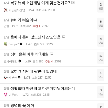
복귀뉴비 소캡개념 이게 맞는건가요?
잡담
2
댓글
기동전사건담
Lv.74
조회 264
23:58
뉴비가 벼슬이냐
잡담
6
댓글
던힐
Lv.75
조회 312
추천 1
23:47
올매나 돈이 많으신지 감도안옴
잡담
4
댓글
Europa7
Lv.90
조회 552
23:22
장비 올환 이후 약 7개월
잡담
12
댓글
호시어레인
Lv.29
조회 985
추천 4
23:01
오히려 저녁에 팝콘이 있었네
잡담
1
댓글
카부아
Lv.73
조회 237
22:55
생활할때 마편 빼고 다른거끼워야되는데
잡담
3
댓글
귀두라미
Lv.72
조회 208
22:45
망념의 꽃 이거
잡담
2