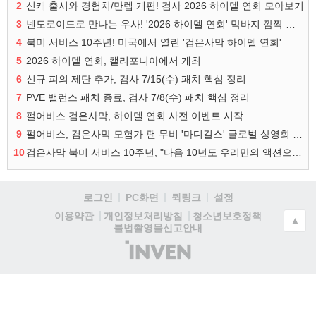
2
신캐 출시와 경험치/만렙 개편! 검사 2026 하이델 연회 모아보기
3
넨도로이드로 만나는 우사! '2026 하이델 연회' 막바지 깜짝 공개
4
북미 서비스 10주년! 미국에서 열린 '검은사막 하이델 연회'
5
2026 하이델 연회, 캘리포니아에서 개최
6
신규 피의 제단 추가, 검사 7/15(수) 패치 핵심 정리
7
PVE 밸런스 패치 종료, 검사 7/8(수) 패치 핵심 정리
8
펄어비스 검은사막, 하이델 연회 사전 이벤트 시작
9
펄어비스, 검은사막 모험가 팬 무비 '마디걸스' 글로벌 상영회 개최
10
검은사막 북미 서비스 10주년, "다음 10년도 우리만의 액션으로"
로그인
PC화면
퀵링크
설정
청소년보호정책
이용약관
개인정보처리방침
▲
불법촬영물신고안내
(주)
인
벤