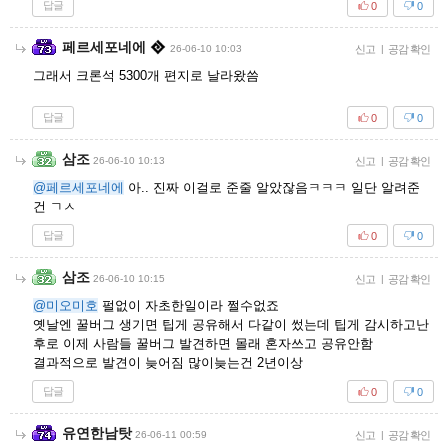
답글
0
0
페르세포네에
26-06-10 10:03
신고
|
공감 확인
그래서 크론석 5300개 편지로 날라왔씀
답글
0
0
삼조
26-06-10 10:13
신고
|
공감 확인
@페르세포네에
아.. 진짜 이걸로 준줄 알았잖음ㅋㅋㅋ 일단 알려준
건 ㄱㅅ
답글
0
0
삼조
26-06-10 10:15
신고
|
공감 확인
@미오미호
펄없이 자초한일이라 쩔수없죠
옛날엔 꿀버그 생기면 팁게 공유해서 다같이 썼는데 팁게 감시하고난
후로 이제 사람들 꿀버그 발견하면 몰래 혼자쓰고 공유안함
결과적으로 발견이 늦어짐 많이늦는건 2년이상
답글
0
0
유연한남탓
26-06-11 00:59
신고
|
공감 확인