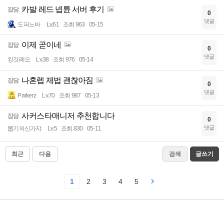
카발 레드 넵튠 서버 후기
잡담
0
댓글
도퍼노바
Lv.61
조회 963
05-15
이제 곧이네
잡담
0
댓글
킹갓레오
Lv.38
조회 976
05-14
나혼렙 제법 괜찮아짐
잡담
0
댓글
Parkerz
Lv.70
조회 987
05-13
사커스타매니저 추천합니다
잡담
0
댓글
뽑기의신가쟈
Lv.5
조회 830
05-11
최근
다음
검색
글쓰기
1
2
3
4
5