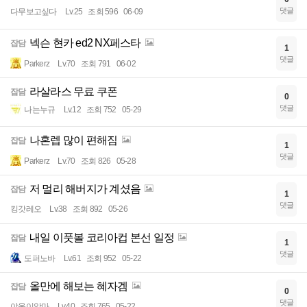
댓글
다무보고싶다
Lv.25
조회 596
06-09
넥슨 현카 ed2 NX페스타
잡담
1
댓글
Parkerz
Lv.70
조회 791
06-02
라살라스 무료 쿠폰
잡담
0
댓글
나는누규
Lv.12
조회 752
05-29
나혼렙 많이 편해짐
잡담
1
댓글
Parkerz
Lv.70
조회 826
05-28
저 멀리 해버지가 계셨음
잡담
1
댓글
킹갓레오
Lv.38
조회 892
05-26
내일 이풋볼 코리아컵 본선 일정
잡담
1
댓글
도퍼노바
Lv.61
조회 952
05-22
올만에 해보는 혜자겜
잡담
0
댓글
야옹이악마
Lv.40
조회 765
05-22