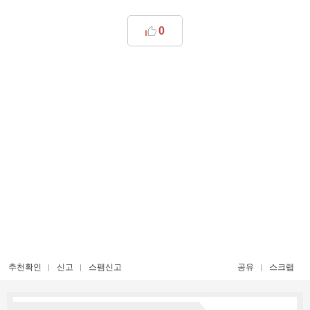
0
추천확인
신고
스팸신고
공유
스크랩