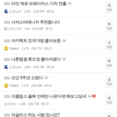
리밋 제로 브레이커스 가챠 연출
잡담
0
댓글
도퍼노바
Lv.61
조회 678
06-15
사커스타매니저 추천합니다
잡담
0
댓글
뽑기의신가쟈
Lv.6
조회 569
06-11
아키텍트 진격거랑 콜라보중
잡담
1
댓글
Parkerz
Lv.70
조회 724
06-11
나혼렙겜 류즈캉 뽑아야겠다
잡담
0
댓글
도퍼노바
Lv.61
조회 726
06-10
오딘 5주년 도랐다
잡담
2
댓글
Parkerz
Lv.70
조회 698
06-10
이클립스 올해 안에만 나온다면 해보고싶네
잡담
0
댓글
킹갓레오
Lv.38
조회 738
06-10
라살라스 하는 사람 있나요?
잡담
0