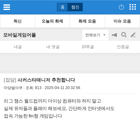
홈
웹진
최신
오늘의 화제
화제 모음
이슈 모음
모바일게임어플
전체보기
공
검
글
지
색
내글
내 댓글
10추글
인증글
on/off
쓰
기
[잡담]
사커스타매니저 추천합니다
마당발아쿠
조회:
813
2025-04-11 20:32:56
리그 챔스 월드컵까지 더이상 컴퓨터와 하지 말고
실제 유저들과 플레이 해보세요. 간단하게 인터넷에서도
접속 가능한 fm형 게임입니다