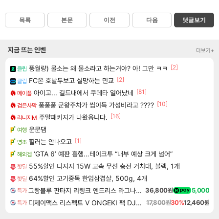
목록
본문
이전
다음
댓글보기
지금 뜨는 인벤
더보기+
[2]
풍월량) 물소는 왜 물소라고 하는거야? 아! 그만 ㅋㅋ
클립
[2]
FC온 호날두보고 실망하는 민교
클립
[81]
아이고... 길드내에서 쿠데타 일어났네
메이플
[10]
풍풍풍 군왕주차가 씹이득 가성비라고 ????
검은사막
[16]
주말패키지가 나왔읍니다.
리니지M
운문댐
여행
[1]
힐러는 안나오고
명조
‘GTA 6’ 예판 흥행…테이크투 “내부 예상 크게 넘어”
해외겜
55%할인 디지지 15W 고속 무선 충전 거치대, 블랙, 1개
핫딜
64%할인 고기중독 한입삼겹살, 500g, 4개
핫딜
그랑블루 판타지 리링크 엔드리스 라그나로크 업그레이드 킷 Granblue Fantasy Relink Endless Ragnarok Upgrade Kit DLC
36,800원
5,000
특가
디제이맥스 리스펙트 V ONGEKI 팩 DJMAX RESPECT V ONGEKI Pack DLC
17,800원
30%
12,460원
특가