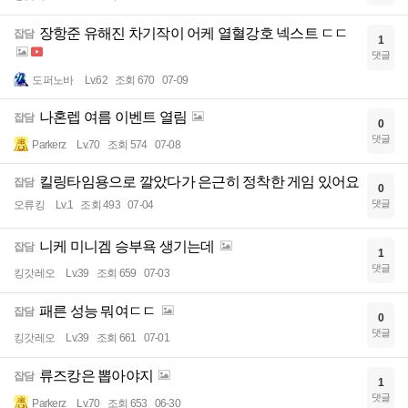
장항준 유해진 차기작이 어케 열혈강호 넥스트 ㄷㄷ
잡담
1
댓글
도퍼노바
Lv.62
조회 670
07-09
나혼렙 여름 이벤트 열림
잡담
0
댓글
Parkerz
Lv.70
조회 574
07-08
킬링타임용으로 깔았다가 은근히 정착한 게임 있어요
잡담
0
댓글
오류킹
Lv.1
조회 493
07-04
니케 미니겜 승부욕 생기는데
잡담
1
댓글
킹갓레오
Lv.39
조회 659
07-03
패른 성능 뭐여ㄷㄷ
잡담
0
댓글
킹갓레오
Lv.39
조회 661
07-01
류즈캉은 뽑아야지
잡담
1
댓글
Parkerz
Lv.70
조회 653
06-30