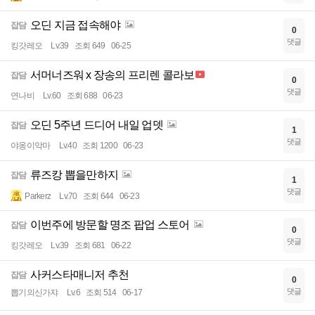
오딘 지금 접속해야
잡담
0
댓글
킹갓레오
Lv.39
조회 649
06-25
서머너즈워 x 장송의 프리렌 콜라보
잡담
0
댓글
연나비
Lv.60
조회 688
06-23
오딘 5주년 드디어 내일 업뎃
잡담
1
댓글
야옹이악마
Lv.40
조회 1200
06-23
류즈캉 뽑을만하지
잡담
1
댓글
Parkerz
Lv.70
조회 644
06-23
이번주에 방문할 명조 팝업 스토어
잡담
0
댓글
킹갓레오
Lv.39
조회 681
06-22
사커스타매니저 추천
잡담
0
댓글
뽑기의신가쟈
Lv.6
조회 514
06-17