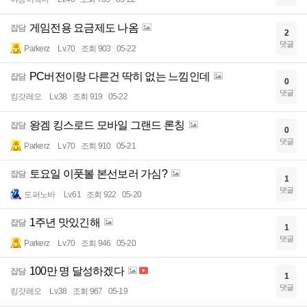
게임전용 요금제도 나옴
잡담
2
댓글
Parkerz
Lv.70
조회 903
05-22
PC버전이랑 다른건 딱히 없는 느낌인데
잡담
0
댓글
킹갓레오
Lv.38
조회 919
05-22
왕겜 킹스로드 모바일 그랜드 론칭
잡담
0
댓글
Parkerz
Lv.70
조회 910
05-21
토요일 이풋볼 본선보러 가심?
잡담
1
댓글
도퍼노바
Lv.61
조회 922
05-20
1주년 맛있긴해
잡담
1
댓글
Parkerz
Lv.70
조회 946
05-20
100만 명 달성하겠다
잡담
1
댓글
킹갓레오
Lv.38
조회 967
05-19