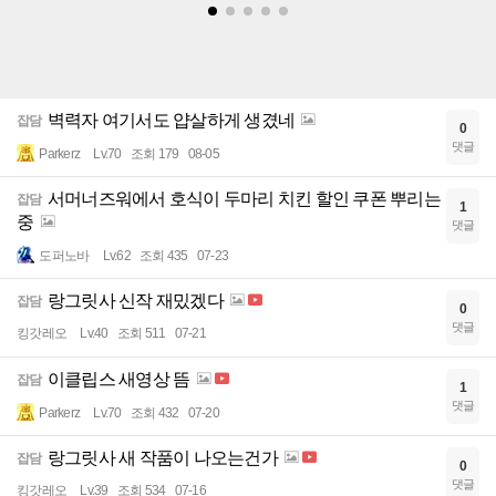
벽력자 여기서도 얍살하게 생겼네
잡담
0
댓글
Parkerz
Lv.70
조회 179
08-05
서머너즈워에서 호식이 두마리 치킨 할인 쿠폰 뿌리는
잡담
1
중
댓글
도퍼노바
Lv.62
조회 435
07-23
랑그릿사 신작 재밌겠다
잡담
0
댓글
킹갓레오
Lv.40
조회 511
07-21
이클립스 새영상 뜸
잡담
1
댓글
Parkerz
Lv.70
조회 432
07-20
랑그릿사 새 작품이 나오는건가
잡담
0
댓글
킹갓레오
Lv.39
조회 534
07-16