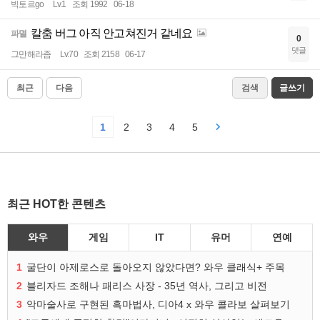
빅토르go
Lv.1
조회 1992
06-18
칼춤 버그 아직 안고쳐진거 같네요
파멸
0
댓글
그만해라좀
Lv.70
조회 2158
06-17
최근
다음
검색
글쓰기
1
2
3
4
5
최근 HOT한 콘텐츠
와우
게임
IT
유머
연예
1
굴단이 아제로스로 돌아오지 않았다면? 와우 클래식+ 주목
2
블리자드 조해나 패리스 사장 - 35년 역사, 그리고 비전
3
악마술사로 구현된 흑마법사, 디아4 x 와우 콜라보 살펴보기