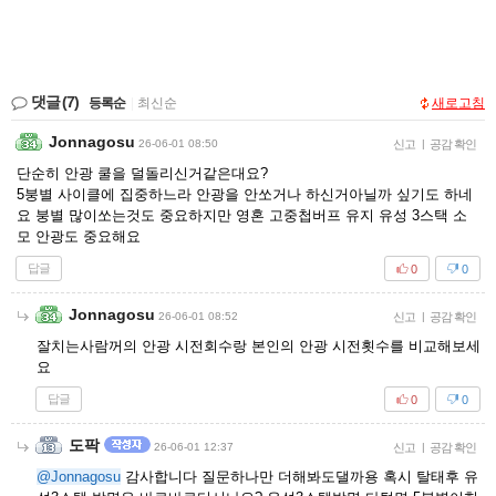
댓글
(7)
등록순
|
최신순
새로고침
Jonnagosu
26-06-01 08:50
신고
|
공감 확인
단순히 안광 쿨을 덜돌리신거같은대요?
5붕별 사이클에 집중하느라 안광을 안쏘거나 하신거아닐까 싶기도 하네
요 붕별 많이쏘는것도 중요하지만 영혼 고중첩버프 유지 유성 3스택 소
모 안광도 중요해요
답글
0
0
Jonnagosu
26-06-01 08:52
신고
|
공감 확인
잘치는사람꺼의 안광 시전회수랑 본인의 안광 시전횟수를 비교해보세
요
답글
0
0
도팍
26-06-01 12:37
신고
|
공감 확인
@Jonnagosu
감사합니다 질문하나만 더해봐도댈까용 혹시 탈태후 유