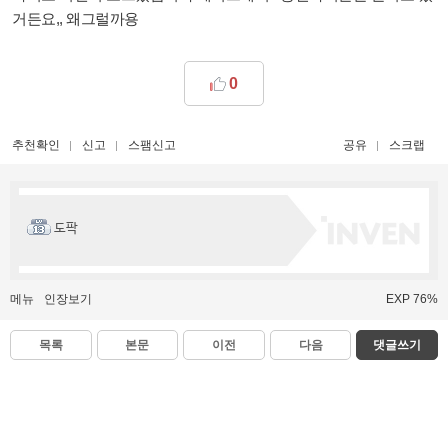
거든요,, 왜그럴까용
0
추천확인
신고
스팸신고
공유
스크랩
도팍
메뉴
인장보기
EXP 76%
목록
본문
이전
다음
댓글쓰기