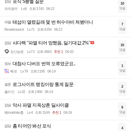
포식 5붕별 질문
잡담
10
댓글
와와왕우
Lv.8
조회 3743
06-22
테섭이 열렸길래 몇 번 허수아비 쳐봤더니
파멸
7
댓글
Reverbsound
Lv.71
조회 4254
06-22
샤다렉 "파멸 티어 망했음, 딜기대값 2%"
잡담
10
댓글
장산농원
Lv.73
조회 4060
추천 1
06-20
대참사 디버프 번역 오류였군요..
정보
1
댓글
쩨로
Lv.79
조회 2195
06-19
로그사이트 랭킹이랑 통계 질문
질문
2
댓글
율리안
Lv.32
조회 1958
06-19
악사 파멸 지옥상흔 딜사이클
잡담
6
댓글
혜muishiku홍
Lv.4
조회 3149
추천 1
06-19
흠 티어만 봐선 포식
잡담
4