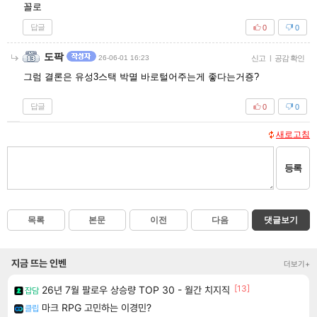
꼴로
답글
0
0
도팍
26-06-01 16:23
신고
|
공감 확인
그럼 결론은 유성3스택 박멸 바로털어주는게 좋다는거죵?
답글
0
0
새로고침
등록
목록
본문
이전
다음
댓글보기
지금 뜨는 인벤
더보기+
[13]
26년 7월 팔로우 상승량 TOP 30 - 월간 치지직
잡담
마크 RPG 고민하는 이경민?
클립