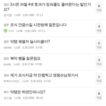
2시즌 파멸 4셋 효과가 정파쿨도 줄여준다는 말인가
잡담
0
요?
댓글
윤석렬
Lv.65
조회 1606
07-13
포식 안광스킬 시전방해 질문입니다
질문
4
댓글
수여
Lv.86
조회 1941
07-11
악탱 궤멸자 딜사이클이?
질문
2
댓글
aabest
Lv.28
조회 2404
07-06
복악 쌤들 질문점요
잡담
3
댓글
ssunly
Lv.63
조회 1748
07-06
제가 포식지금 막 만렙찍고 영웅손님팟가서
잡담
1
댓글
떡복이사세요
Lv.34
조회 3201
07-02
악탱은 하면안되나요?
복수
8
댓글
김드웝
Lv.38
조회 3609
06-30