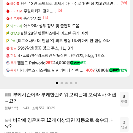
[88]
환산 13만 스펙으로 삐져서 매주 수로 10만점 치고있으면 ㅋㅋ
메이플
[5]
주말패키지 결과.....
리니지M
[14]
중상유저들
검은사막
아스오라 성우 정보 및 출연작 모음
아스오라
8월 28일 넷플릭스에서 예고편 공개 예정
GTA6
[페르소나5: 더 팬텀 X] 괴도 영상 l 타카마키 안·댄싱 스타
PV
59%할인!꽁꽁 망고 주스, 1L, 3개
핫딜
47%할인!전라도청년 남도장인 배추김치, 5kg, 1박스
핫딜
팰월드 Palworld
25%
24,000원
5%
특가
디제이맥스 리스펙트 V V 리버티 4 팩 DJMAX RESPECT V V Liberty 4 Pack DLC
40%
17,880원
12%
특가
부케시즌이라 부케한번키워 보려는데 포식악사 어렵
잡담
8
나요?
댓글
힐부탁탁
Lv.43
조회 557
09:29
바닥에 영혼파편 12개 이상되면 자동으로 흡수되나
포식
2
요?
댓글