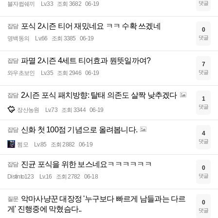
댓글
블쟈쓉쉐끼
Lv.33
조회 3682
06-19
포식 2시즌 티어 재밌네요 ㅋㅋ 수확 쓰겠네
잡담
0
댓글
명백동의
Lv.66
조회 3385
06-19
파멸 2시즌 4세트 티어효과 뭔뜻일까여?
잡담
7
댓글
와우초보인
Lv.35
조회 2946
06-19
2시즌 포식 패치방향: 탈태 의존도 살짝 낮추겠다
잡담
1
댓글
장산농원
Lv.73
조회 3344
06-19
신화 첫 100점 기념으로 올려봅니다.
잡담
4
댓글
쩜모
Lv.85
조회 2882
06-19
진균 포식을 위한 보스네요ㅋㅋㅋㅋㅋㅋ
잡담
0
댓글
Distinto123
Lv.16
조회 2782
06-18
악마사냥꾼 대장정 '누구보다 빠르게 남들과는 다르
질문
0
게' 진행중에 막혔슴다..
댓글