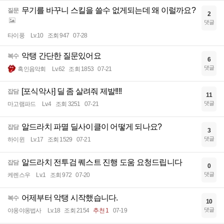
무기를 바꾸니 스킬을 쓸수 없게되는데 왜 이럴까요?
질문
2
댓글
타이풍
Lv.10
조회 947
07-28
악탱 간단한 질문있어요
복수
6
댓글
흑인음악회
Lv.62
조회 1853
07-21
[포식악사] 딜 좀 살려줘 제발!!!!
잡담
11
댓글
마고램파드
Lv.4
조회 3251
07-21
알드라치 파멸 딜사이클이 어떻게 되나요?
잡담
3
댓글
하이윈
Lv.17
조회 1529
07-21
알드라치 전투검 퀘스트 진행 도움 요청드립니다
잡담
0
댓글
케렌스우
Lv.1
조회 972
07-20
어제부터 악탱 시작했습니다.
복수
10
댓글
야옹야옹법사
Lv.18
조회 2154
추천 1
07-19