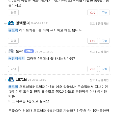
성3스택 박멸은 바로바로터시나요? 유성3스택박멸 다털면 5붕별이힘
들어서요,,
답글
0
0
명백동의
26-06-01 12:41
신고
|
공감 확인
@도팍
레이드기준 5붕 아예 무시하고 해도 됩니다.
답글
0
0
도팍
26-06-01 13:30
신고
|
공감 확인
@명백동의
그러면 4붕에서 끝내시는건가용?
답글
0
0
Lll71hi
26-06-01 15:00
신고
|
공감 확인
@도팍
오프닝블러드일때만 5붕 이후 상황봐서 구슬잘떠서 각보이면
3붕 이후 흡수질 안광 흡수질로 40/10 만들고 붕안박붕 이나 붕박안
박붕
이고 대부분 4붕쏘고 끝나요
운좋으면 선봉대 오프닝때 6붕까지도 가능하긴하구요 한..10번중한번