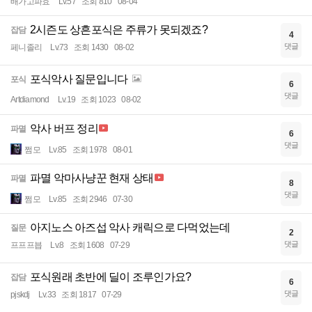
배가고파효
Lv.57
조회 810
08-04
2시즌도 상흔포식은 주류가 못되겠죠?
잡담
4
댓글
페니졸리
Lv.73
조회 1430
08-02
포식악사 질문입니다
포식
6
댓글
Artdiamond
Lv.19
조회 1023
08-02
악사 버프 정리
파멸
6
댓글
쩜모
Lv.85
조회 1978
08-01
파멸 악마사냥꾼 현재 상태
파멸
8
댓글
쩜모
Lv.85
조회 2946
07-30
아지노스 아즈섭 악사 캐릭으로 다먹었는데
질문
2
댓글
프프프븝
Lv.8
조회 1608
07-29
포식원래 초반에 딜이 조루인가요?
잡담
6
댓글
pjskdj
Lv.33
조회 1817
07-29