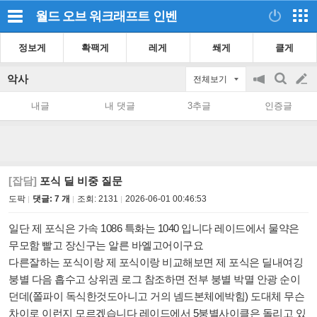
월드 오브 워크래프트
인벤
정보게
확팩게
레게
쐐게
클게
악사
전체보기
공
검
글
지
색
내글
내 댓글
3추글
인증글
on/off
쓰
기
[잡담]
포식 딜 비중 질문
도팍
댓글: 7 개
조회:
2131
2026-06-01 00:46:53
일단 제 포식은 가속 1086 특화는 1040 입니다 레이드에서 물약은
무모함 빨고 장신구는 알른 바엘고어이구요
다른잘하는 포식이랑 제 포식이랑 비교해보면 제 포식은 딜내여깅
붕별 다음 흡수고 상위권 로그 참조하면 전부 붕별 박멸 안광 순이
던데(쫄파이 독식한것도아니고 거의 넴드본체에박힘) 도대체 무슨
차이로 이런지 모르겠습니다 레이드에서 5붕별사이클은 돌리고 있