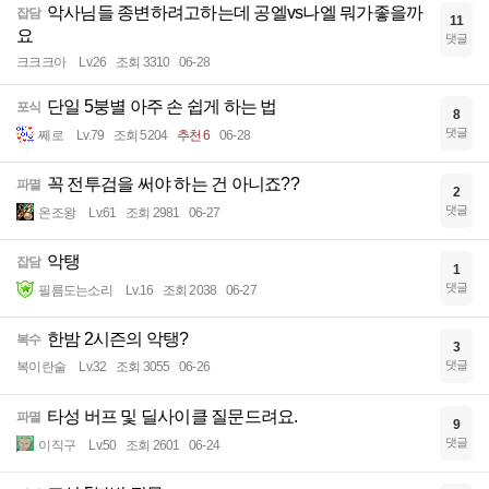
악사님들 종변하려고하는데 공엘vs나엘 뭐가좋을까
잡담
11
요
댓글
크크크아
Lv.26
조회 3310
06-28
단일 5붕별 아주 손 쉽게 하는 법
포식
8
댓글
쩨로
Lv.79
조회 5204
추천 6
06-28
꼭 전투검을 써야 하는 건 아니죠??
파멸
2
댓글
온조왕
Lv.61
조회 2981
06-27
악탱
잡담
1
댓글
필름도는소리
Lv.16
조회 2038
06-27
한밤 2시즌의 악탱?
복수
3
댓글
복이란술
Lv.32
조회 3055
06-26
타성 버프 및 딜사이클 질문드려요.
파멸
9
댓글
이직구
Lv.50
조회 2601
06-24