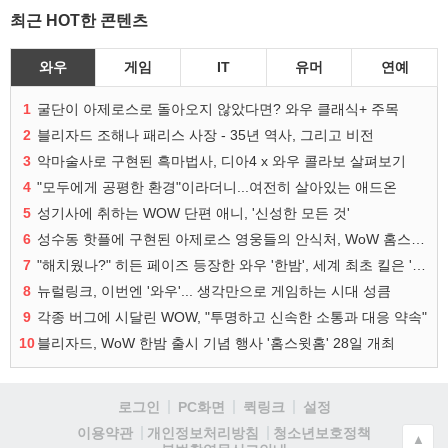
최근 HOT한 콘텐츠
와우
게임
IT
유머
연예
1
굴단이 아제로스로 돌아오지 않았다면? 와우 클래식+ 주목
2
블리자드 조해나 패리스 사장 - 35년 역사, 그리고 비전
3
악마술사로 구현된 흑마법사, 디아4 x 와우 콜라보 살펴보기
4
"모두에게 공평한 환경"이라더니...여전히 살아있는 애드온
5
성기사에 취하는 WOW 단편 애니, '신성한 모든 것'
6
성수동 핫플에 구현된 아제로스 영웅들의 안식처, WoW 홈스윗홈
7
"해치웠나?" 히든 페이즈 등장한 와우 '한밤', 세계 최초 킬은 '팀 리퀴드'
8
뉴럴링크, 이번엔 '와우'... 생각만으로 게임하는 시대 성큼
9
각종 버그에 시달린 WOW, "투명하고 신속한 소통과 대응 약속"
10
블리자드, WoW 한밤 출시 기념 행사 '홈스윗홈' 28일 개최
로그인
PC화면
퀵링크
설정
청소년보호정책
이용약관
개인정보처리방침
▲