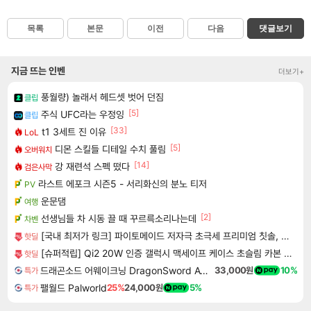
목록
본문
이전
다음
댓글보기
지금 뜨는 인벤
더보기+
풍월량) 놀래서 헤드셋 벗어 던짐
클립
[5]
주식 UFC라는 우정잉
클립
[33]
t1 3세트 진 이유
LoL
[5]
디몬 스킬들 디테일 수치 풀림
오버워치
[14]
강 재련석 스펙 떴다
검은사막
라스트 에포크 시즌5 - 서리화신의 분노 티저
PV
운문댐
여행
[2]
선생님들 차 시동 끌 때 꾸르륵소리나는데
차벤
[국내 최저가 링크] 파이토메이드 저자극 초극세 프리미엄 칫솔, 10개입, 3세트
핫딜
[슈퍼적립] Qi2 20W 인증 갤럭시 맥세이프 케이스 초슬림 카본 에어스킨아라미드 맥핏 갤럭시Z 폴드8 울트라, 아라미드, 블랙
핫딜
드래곤소드 어웨이크닝 DragonSword Awakening
33,000원
10%
특가
팰월드 Palworld
25%
24,000원
5%
특가