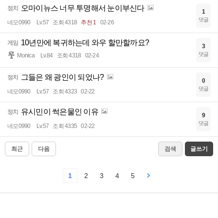
오마이뉴스 너무 투명해서 눈이부신다
정치
1
댓글
네모0990
Lv.57
조회 4318
추천 1
02-26
10년만에 복귀하는데 와우 할만할까요?
게임
3
댓글
Monica
Lv.84
조회 4318
02-24
그들은 왜 광인이 되었나?
정치
0
댓글
네모0990
Lv.57
조회 4323
02-22
유시민이 썩은물인 이유
정치
9
댓글
네모0990
Lv.57
조회 4335
02-22
최근
다음
검색
글쓰기
1
2
3
4
5