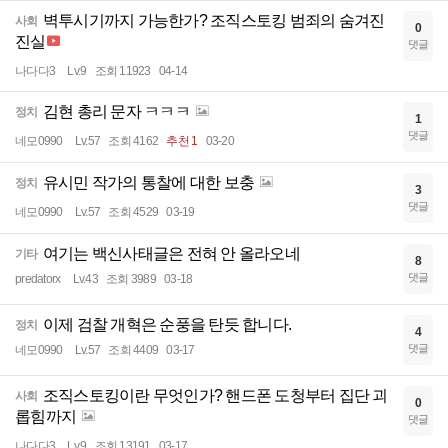
벽투시기까지 가능한가? 조직스토킹 범죄의 숨겨진
사회
0
진실
댓글
나다다3
Lv.9
조회 11923
04-14
김현 총리 문자 ㅋㅋㅋ
정치
1
댓글
네모0990
Lv.57
조회 4162
추천 1
03-20
유시민 작가의 통찰에 대한 보충
정치
3
댓글
네모0990
Lv.57
조회 4529
03-19
여기는 백신사태글은 전혀 안 올라오네
기타
8
댓글
predatorx
Lv.43
조회 3989
03-18
이제 검찰 개혁은 순풍을 탄듯 합니다.
정치
4
댓글
네모0990
Lv.57
조회 4409
03-17
조직스토킹이란 무엇인가? 핸드폰 도청부터 집단 괴
사회
0
롭힘까지
댓글
나다다3
Lv.9
조회 13191
03-17