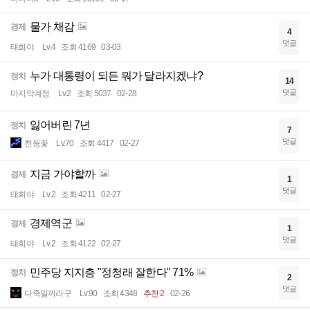
물가 채감
경제
4
댓글
태희야
Lv.4
조회 4169
03-03
누가 대통령이 되든 뭐가 달라지겠냐?
정치
14
댓글
마지막계정
Lv.2
조회 5037
02-28
잃어버린 7년
정치
7
댓글
천둥꽃
Lv.70
조회 4417
02-27
지금 가야할까
경제
1
댓글
태희야
Lv.2
조회 4211
02-27
경제역군
경제
1
댓글
태희야
Lv.2
조회 4122
02-27
민주당 지지층 "정청래 잘한다" 71%
정치
2
댓글
다죽일꺼라구
Lv.90
조회 4348
추천 2
02-26