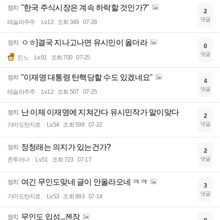
"한국 주식시장은 계속 하락할 것인가?"
정치
2
댓글
테슬라주주
Lv.12
조회 349
07-28
ㅇㅎ]결국 지나고나면 유시민이 옳더라
정치
0
댓글
진느
Lv.91
조회 700
07-25
"이재명 대통령 탄핵당할 수도 있겠네요"
정치
4
댓글
테슬라주주
Lv.12
조회 507
07-25
난 이제 이재명에 지쳐간다 유시민작가 말이맞다
정치
2
댓글
가마도탄지로
Lv.54
조회 598
07-22
정청래는 의지가 있는건가?
정치
2
댓글
존투러너
Lv.51
조회 723
07-17
여긴 무인도맞네 글이 안올라오네 ㅋㅋ
정치
3
댓글
가마도탄지로
Lv.53
조회 893
07-14
무인도 입성...젠장
정치