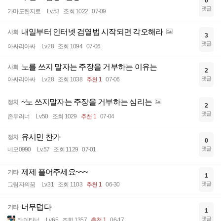
0
댓글
가마도탄지로
Lv.53
조회 1022
07-09
내일부터 인터넷 검열법 시작되면 각오해라
사회
3
댓글
아싸리아싸
Lv.28
조회 1094
07-06
노를 쓰지 말자는 주장을 거부하는 이유는
사회
2
댓글
아싸리아싸
Lv.28
조회 1038
추천 1
07-06
~노 쓰지말자는 주장을 거부하는 심리는
정치
2
댓글
존투러너
Lv.50
조회 1029
추천 1
07-04
유시민 찬가
정치
0
댓글
네모0990
Lv.57
조회 1129
07-01
제제 플어주세요~~~
기타
1
댓글
그림자의꿈
Lv.31
조회 1103
추천 1
06-30
너무덥다
기타
1
댓글
타이타닉
Lv.65
조회 1357
추천 1
06-17