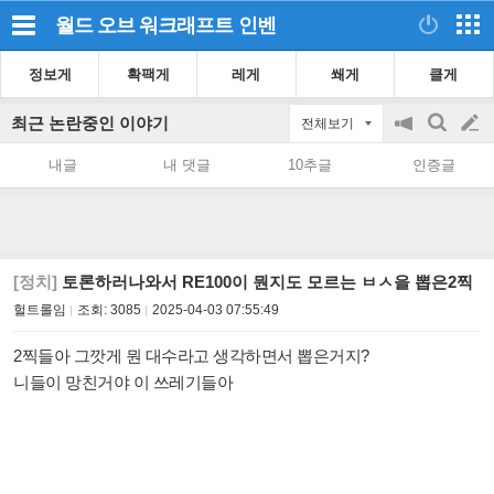
월드 오브 워크래프트
인벤
정보게
확팩게
레게
쐐게
클게
최근 논란중인 이야기
전체보기
공
검
글
지
색
내글
내 댓글
10추글
인증글
on/off
쓰
기
[정치]
토론하러나와서 RE100이 뭔지도 모르는 ㅂㅅ을 뽑은2찍
헐트롤임
조회:
3085
2025-04-03 07:55:49
2찍들아 그깟게 뭔 대수라고 생각하면서 뽑은거지?
니들이 망친거야 이 쓰레기들아