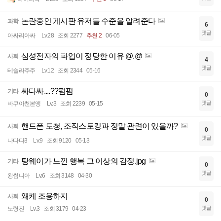
논란중인 게시판 유저들 수준을 알려준다
과학
6
댓글
아싸리아싸
Lv.28
조회 2277
추천 2
06-05
삼성전자의 파업이 정당한 이유 @.@
사회
4
댓글
테슬라주주
Lv.12
조회 2344
05-16
싸다싸....??펌펌
기타
0
댓글
바쿠아천본앵
Lv.3
조회 2239
05-15
핸드폰 도청, 조직스토킹과 정말 관련이 있을까?
사회
0
댓글
나다다3
Lv.9
조회 9120
05-13
탕웨이가 느낀 행복 그 이상의 감정.jpg
기타
0
댓글
왕썸니아
Lv.6
조회 3148
04-30
왜케 조용하지
사회
0
댓글
노령진
Lv.3
조회 3179
04-23