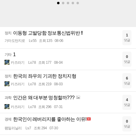
이동형 고발당함 정보통신법위반 !!
정치
1
댓글
가마도탄지로
Lv.55
조회 135
08-06
1
기타
0
댓글
카즈라기
Lv.78
조회 177
08-04
한국의 좌우의 기괴한 정치지형
정치
6
댓글
카즈라기
Lv.78
조회 219
08-03
인간은 왜 대부분 멍청할까???
과학
4
댓글
카즈라기
Lv.78
조회 296
07-31
한국인이 레버리지를 좋아하는 이유!
경제
0
댓글
팸밀리닐리
Lv.7
조회 294
07-30