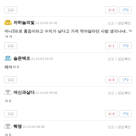
답글
0
0
저하늘의빛
21-12-03 01:32
신고
|
공감 확인
마나3프로 훔침이라고 수치가 낮다고 가격 깍아달라던 사람 생각나내..ㅋ
ㅋㅋ
답글
1
0
슬픈백조
21-12-03 03:16
신고
|
공감 확인
레어ㅇㄷ
답글
0
0
여신과살다
21-12-03 05:06
신고
|
공감 확인
ㅇㄷ
답글
0
0
뿨뎅
21-12-03 09:09
신고
|
공감 확인
ㅇㄷ