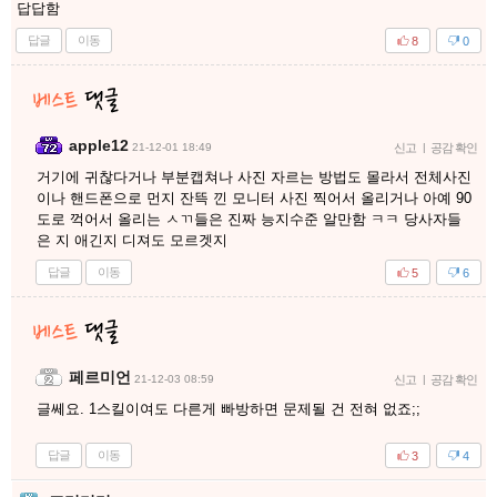
답답함
답글
이동
8
0
apple12
21-12-01 18:49
신고
|
공감 확인
거기에 귀찮다거나 부분캡쳐나 사진 자르는 방법도 몰라서 전체사진
이나 핸드폰으로 먼지 잔뜩 낀 모니터 사진 찍어서 올리거나 아예 90
도로 꺽어서 올리는 ㅅㄲ들은 진짜 능지수준 알만함 ㅋㅋ 당사자들
은 지 애긴지 디져도 모르겟지
답글
이동
5
6
페르미언
21-12-03 08:59
신고
|
공감 확인
글쎄요. 1스킬이여도 다른게 빠방하면 문제될 건 전혀 없죠;;
답글
이동
3
4