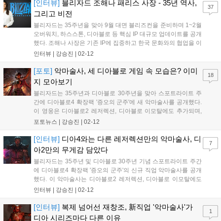
영상에서 매튜 세더퀴스트는 유창한 한국어...
[인터뷰]
블리자드 조해나 패리스 사장 - 35년 역사,
37
그리고 비전
블리자드는 35주년을 맞아 9월 대면 블리즈컨을 준비하며 1~2월
오버워치, 하스스톤, 디아블로 등 핵심 IP 대규모 업데이트를 공개
했다. 조해나 사장은 기존 IP에 집중하고 한국 문화와의 협업을 이
어갈 세계 최고의 게임 엔터테인먼트 회사 비전을 밝혔다....
인터뷰 |
강승진
|
02-12
[포토]
악마술사, 세 디아블로 게임 속 모습은? 이미
18
지 모아보기
블리자드는 35주년과 디아블로 30주년을 맞아 스포트라이트 주
간에 디아블로4 확장팩 '증오의 군주'에 새 악마술사를 공개했다.
이 영웅은 디아블로2 레저렉션, 디아블로 이모탈에도 추가되며,
각 게임 세계관에 맞춰 다르게 구현될 예정이다. 다양한 콘셉트
포토뉴스 |
강승진
|
02-12
아트와 시스템 변경 내용도 함께 공개되었다....
[인터뷰]
디아4와는 다른 레저렉션만의 악마술사, 디
7
아2만의 무게감 담았다
블리자드는 35주년 및 디아블로 30주년 기념 스포트라이트 주간
에 디아블로4 확장팩 '증오의 군주'의 신규 직업 악마술사를 공개
했다. 이 악마술사는 디아블로2 레저렉션, 디아블로 이모탈에도
추가되며, 각 게임에 맞춰 악마 지배 콘셉트와 정교한 소환수 조
인터뷰 |
강승진
|
02-12
작을 선보인다. D2에서는 위압적인 고대인 보스, 전리품 필터 등
대규모 편의성 업데이트도 예고됐다....
[인터뷰]
복제 넘어선 재창조, 新직업 '악마술사'가
1
디아 시리즈마다 다른 이유