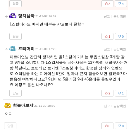
답글
3
4
망치삼타
21-12-07 16:02
신고
|
공감 확인
1스킬이라도 빠지면 대부분 샤코보다 못함ㅋ
답글
1
0
프리머리
21-12-09 17:20
신고
|
공감 확인
페르미언님 간단히 생각하면 올1스킬의 가치는 무옵스킬참 3개랑 같
고 9칸을 소비합니다 1스킬서클릿 사는사람은 13칸짜리 서클릿사는거
랑 똑같다고 보면되요 보기엔 1스킬뿐이어도 한정된 장비와 인벤으
로 스펙업을 하는 디아에선 9칸이 얼마나 큰지 참들어보면 알겠죠? 다
른옵션 빠방하다고요? 9칸이면 5올레참 9개 45올레를 올릴수있어
요 이정도 옵션 나오나요?
답글
2
1
함놀아보쟈
21-11-30 18:39
신고
|
공감 확인
ㅇㄷ
답글
0
0