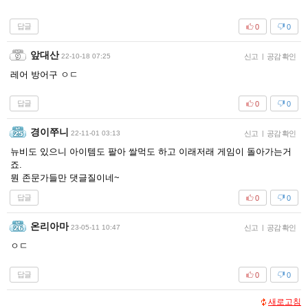
답글
0
0
앞대산
22-10-18 07:25
신고
|
공감 확인
레어 방어구 ㅇㄷ
답글
0
0
경이쭈니
22-11-01 03:13
신고
|
공감 확인
뉴비도 있으니 아이템도 팔아 쌀먹도 하고 이래저래 게임이 돌아가는거
죠.
뭔 존문가들만 댓글질이네~
답글
0
0
온리아마
23-05-11 10:47
신고
|
공감 확인
ㅇㄷ
답글
0
0
새로고침