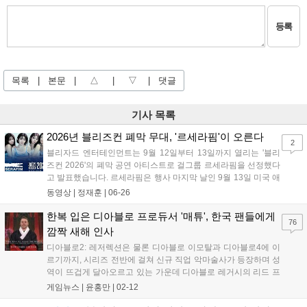
등록
목록
|
본문
|
△
|
▽
|
댓글
기사 목록
2026년 블리즈컨 폐막 무대, '르세라핌'이 오른다
2
블리자드 엔터테인먼트는 9월 12일부터 13일까지 열리는 '블리
즈컨 2026'의 폐막 공연 아티스트로 걸그룹 르세라핌을 선정했다
고 발표했습니다. 르세라핌은 행사 마지막 날인 9월 13일 미국 애
너하임 컨벤션 센터 메인 스테이지에 올라 팬들과 만날 예정입니
동영상 |
정재훈
|
06-26
다. 2023년 오버워치와의 협업으로 블리즈컨 무대에 오른 바 있
는 르세라핌은 이번 공연을 통해 다시 한번 블리자드 커뮤니티와
한복 입은 디아블로 프로듀서 '매튜', 한국 팬들에게
76
특별한 접점을 만들게 되었습니다. 자세한 정보는 블리자드 공식
깜짝 새해 인사
블로그에서 확인 가능합니다....
디아블로2: 레저렉션은 물론 디아블로 이모탈과 디아블로4에 이
르기까지, 시리즈 전반에 걸쳐 신규 직업 악마술사가 등장하며 성
역이 뜨겁게 달아오르고 있는 가운데 디아블로 레거시의 리드 프
로듀서 매튜 세더퀴스트가 한국 팬들만을 위한 특별한 인사를 건
게임뉴스 |
윤홍만
|
02-12
네 화제다. 금일(12일), 디아블로 공식 유튜브 채널을 통해 공개된