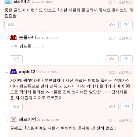
프리머리
21-11-30 18:04
신고
|
공감 확인
좋은 글인데 이런거도 안보고 1스킬 서클릿 들고와서 좋나요 물어보면 개
답답함
답글
8
0
눈물사마
21-12-01 00:27
신고
|
공감 확인
ㄹㅇ 핑프들 ㅡㅡ;;
답글
0
0
apple12
21-12-01 18:49
신고
|
공감 확인
거기에 귀찮다거나 부분캡쳐나 사진 자르는 방법도 몰라서 전체사진
이나 핸드폰으로 먼지 잔뜩 낀 모니터 사진 찍어서 올리거나 아예 90
도로 꺽어서 올리는 ㅅㄲ들은 진짜 능지수준 알만함 ㅋㅋ 당사자들
은 지 애긴지 디져도 모르겟지
답글
5
6
페르미언
21-12-03 08:59
신고
|
공감 확인
글쎄요. 1스킬이여도 다른게 빠방하면 문제될 건 전혀 없죠;;