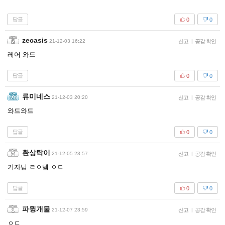
답글
0
0
zecasis
21-12-03 16:22
신고
|
공감 확인
레어 와드
답글
0
0
류미네스
21-12-03 20:20
신고
|
공감 확인
와드와드
답글
0
0
환상탁이
21-12-05 23:57
신고
|
공감 확인
기자님 ㄹㅇ템 ㅇㄷ
답글
0
0
파뮝개물
21-12-07 23:59
신고
|
공감 확인
ㅇㄷ