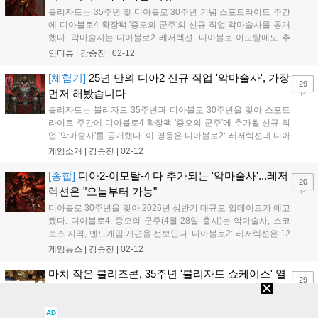
블리자드는 35주년 및 디아블로 30주년 기념 스포트라이트 주간
에 디아블로4 확장팩 '증오의 군주'의 신규 직업 악마술사를 공개
했다. 악마술사는 디아블로2 레저렉션, 디아블로 이모탈에도 추
가되며, 각 게임의 시대와 배경에 맞춰 다르게 묘사된다. 인터뷰
인터뷰 |
강승진
|
02-12
에서는 증오의 군주 배경인 스코보스의 디자인, 악마술사의 설정
과 릴리트와의 관계, 그리고 악마의 힘을 사용하는 대가 등에 대
[체험기]
25년 만의 디아2 신규 직업 '악마술사', 가장
29
해 상세히 설명했다....
먼저 해봤습니다
블리자드는 블리자드 35주년과 디아블로 30주년을 맞아 스포트
라이트 주간에 디아블로4 확장팩 '증오의 군주'에 추가될 신규 직
업 '악마술사'를 공개했다. 이 영웅은 디아블로2: 레저렉션과 디아
블로 이모탈에도 추가될 예정이며, 특히 디아블로2: 레저렉션 악
게임소개 |
강승진
|
02-12
마술사는 무기를 띄워 사용하는 독특한 전투 방식과 화염, 저주,
마법 피해를 주는 다양한 스킬 빌드를 선보인다. 또한, 디아블로2:
[종합]
디아2-이모탈-4 다 추가되는 '악마술사'...레저
20
레저렉션은 보석, 룬, 재료 아이템이 중첩 보관되는 등 대폭 개선
렉션은 "오늘부터 가능"
된 편의성 시스템을 도입하여 기존 및 복귀 유저들에게 큰 선물이
디아블로 30주년을 맞아 2026년 상반기 대규모 업데이트가 예고
될 것으로 기대된다....
됐다. 디아블로4: 증오의 군주(4월 28일 출시)는 악마술사, 스코
보스 지역, 엔드게임 개편을 선보인다. 디아블로2: 레저렉션은 12
일 악마술사, 공포의 영역, 신규 보스를 추가하며, 디아블로 이모
게임뉴스 |
강승진
|
02-12
탈도 업데이트된다....
마치 작은 블리즈콘, 35주년 '블리자드 쇼케이스' 열
29
린다
블리자드가 2026년 블리자드 쇼케이스 일정을 공개했다. 창립
AD