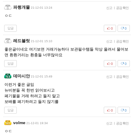
파뮝개물
21-12-01 13:24
신고
|
공감 확인
ㅇㄷ
답글
0
0
레드블릿
21-12-01 15:10
신고
|
공감 확인
좋은글이네요 여기보면 거래가능하다 보관필수템들 막상 올려서 물어보
면 환환거리는 환충들 너무많아요
답글
0
0
데마시안
21-12-01 15:49
신고
|
공감 확인
이런거 좋은 글임
뉴비분들 꼭 한번 읽어보시고
폐기물을 거래 하려고 들지 말고
보배를 폐기하려고 들지 않기를
답글
0
0
volme
21-12-01 19:34
신고
|
공감 확인
ㅇㄷ