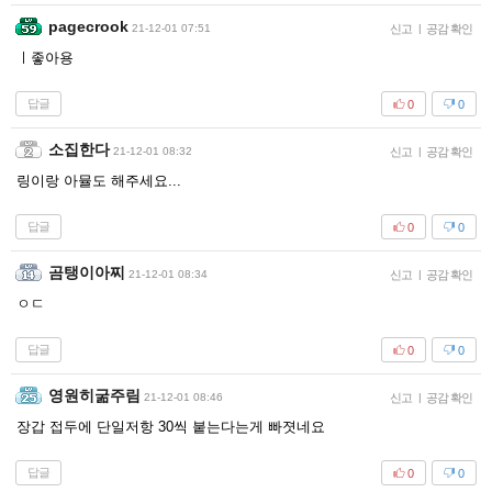
pagecrook
21-12-01 07:51
신고
|
공감 확인
ㅣ좋아용
답글
0
0
소집한다
21-12-01 08:32
신고
|
공감 확인
링이랑 아뮬도 해주세요...
답글
0
0
곰탱이아찌
21-12-01 08:34
신고
|
공감 확인
ㅇㄷ
답글
0
0
영원히굶주림
21-12-01 08:46
신고
|
공감 확인
장갑 접두에 단일저항 30씩 붙는다는게 빠졋네요
답글
0
0