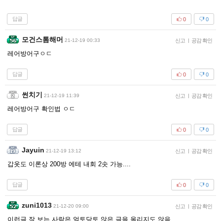
답글
0
0
모건스톰해머
21-12-19 00:33
신고
|
공감 확인
레어방어구ㅇㄷ
답글
0
0
썬치기
21-12-19 11:39
신고
|
공감 확인
레어방어구 확인법 ㅇㄷ
답글
0
0
Jayuin
21-12-19 13:12
신고
|
공감 확인
갑옷도 이론상 200방 에테 내회 2솟 가능....
답글
0
0
zuni1013
21-12-20 09:00
신고
|
공감 확인
이런글 잘 보는 사람은 얼토당토 않은 글을 올리지도 않음.