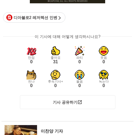
디아블로2 레저렉션 인벤
이 기사에 대해 어떻게 생각하시나요?
만점
좋아요
파티
웃음
0
31
0
0
씬나
후속기사+
울음
녹는다
0
0
0
0
기사 공유하기
이찬양 기자