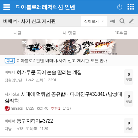
디아블로2: 레저렉션
인벤
비매너 · 사기 신고 게시판
전체보기
공
검
글
지
색
내글
내 댓글
10추글
on/off
쓰
기
디아블로2 인벤 비매너/사기 신고 게시판 오픈 안내
히카루문 국어 논술 딸리는 계집
비매너
0
댓글
장원영남편
Lv.42
조회 1
22:01
시대에 먹튀범 공유합니다.여진구#31841 / 남성대
사기 신고
0
심리학
댓글
hunisos
Lv.25
조회 40
추천 1
14:17
동구지킴이#3722
비매너
0
댓글
다낭
Lv.78
조회 45
11:39