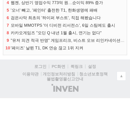
4
웹젠, 상반기 영업수익 773억 원…순이익 89% 증가
5
'오너' 빼고, '페인터' 출전한 T1, 한화생명에 패배
6
검은사막 최초의 '하이퍼 부스트', 직접 해봤습니다
7
모바일 MMOTPS '더 디비전 리서전스', 6일 스팀에도 출시
8
카카오게임즈 "오딘 Q 내년 1월 출시, 연기는 없다"
9
"유저 의견 적극 반영" 게임프리크, 비스트 오브 리인카네이션 개선 나선다
10
'페이즈' 날뛴 T1, DK 연승 끊고 1위 지켜
로그인
PC화면
퀵링크
설정
청소년보호정책
이용약관
개인정보처리방침
▲
불법촬영물신고안내
(주)
인
벤