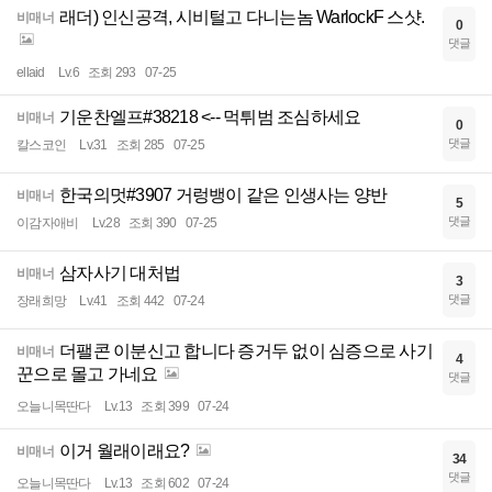
래더) 인신공격, 시비털고 다니는놈 WarlockF 스샷.
비매너
0
댓글
ellaid
Lv.6
조회 293
07-25
기운찬엘프#38218 <-- 먹튀범 조심하세요
비매너
0
댓글
칼스코인
Lv.31
조회 285
07-25
한국의멋#3907 거렁뱅이 같은 인생사는 양반
비매너
5
댓글
이감자애비
Lv.28
조회 390
07-25
삼자사기 대처법
비매너
3
댓글
장래희망
Lv.41
조회 442
07-24
더팰콘 이분신고 합니다 증거두 없이 심증으로 사기
비매너
4
꾼으로 몰고 가네요
댓글
오늘니목딴다
Lv.13
조회 399
07-24
이거 월래이래요?
비매너
34
댓글
오늘니목딴다
Lv.13
조회 602
07-24