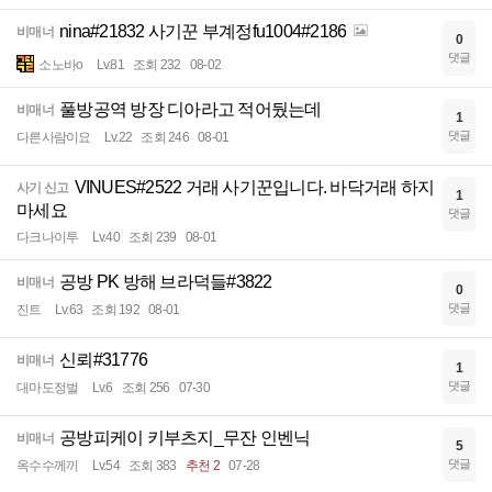
nina#21832 사기꾼 부계정fu1004#2186
비매너
0
댓글
소노바o
Lv.81
조회 232
08-02
풀방공역 방장 디아라고 적어뒀는데
비매너
1
댓글
다른사람이요
Lv.22
조회 246
08-01
VINUES#2522 거래 사기꾼입니다. 바닥거래 하지
사기 신고
1
마세요
댓글
다크나이투
Lv.40
조회 239
08-01
공방 PK 방해 브라덕들#3822
비매너
0
댓글
진트
Lv.63
조회 192
08-01
신뢰#31776
비매너
1
댓글
대마도정벌
Lv.6
조회 256
07-30
공방피케이 키부츠지_무잔 인벤닉
비매너
5
댓글
옥수수께끼
Lv.54
조회 383
추천 2
07-28