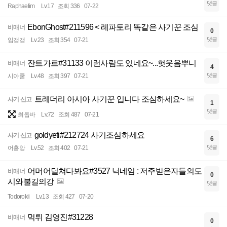
댓글
Raphaelim
Lv.17
조회 336
07-22
EbonGhost#211596 < 레파토리 똑같은 사기꾼 조심
비매너
0
댓글
임갱갱
Lv.23
조회 354
07-21
잔트가르#31133 이런사람도 있네요~...헛웃음뿌니
비매너
4
댓글
시아쿨
Lv.48
조회 397
07-21
트레더리 아시아 사기꾼 입니다 조심하세요~
사기 신고
1
댓글
최돕바
Lv.72
조회 487
07-21
goldyeti#212724 사기조심하세요
사기 신고
6
댓글
어흥앙
Lv.52
조회 402
07-21
어머어딜쳐다봐요#3527 닉네임 : 저주받은자들의도
비매너
0
시와불길의강
댓글
Todorokii
Lv.13
조회 427
07-20
먹튀 김영진#31228
비매너
0