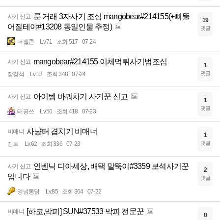
룬 거래 3자사기 조심 mangobear#214155(+삐뚤
사기 신고
19
어질테야#13208 동일인물 추정)
댓글
더팰콘
Lv.71
조회 517
07-24
mangobear#214155 이체먹튀사기범조심
사기 신고
1
댓글
장경석
Lv.13
조회 348
07-24
아이템 바꿔치기 사기꾼 신고
사기 신고
1
댓글
태공쓰
Lv.50
조회 418
07-23
사냥터 겹치기 비매너
비매너
1
댓글
진트
Lv.62
조회 336
07-23
인벤닉 디아세상, 배택 말뚝이#3359 보석사기꾼
사기 신고
2
입니다
댓글
양념통닭
Lv.85
조회 364
07-22
[하코,막피] SUN#37533 막피 전문꾼
비매너
0