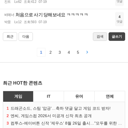
댓글
진트
Lv.62
조회 412
07-19
처음으로 사기 당해보네요 ㅋㅋㅋㅋㅋ
비매너
4
댓글
박쭝
Lv.12
조회 593
07-19
최근
다음
검색
글쓰기
1
2
3
4
5
최근 HOT한 콘텐츠
게임
IT
유머
연예
1
드래곤소드, 스팀 '압긍'…축하 댓글 달고 게임 코드 받자!
2
엔씨, 게임스컴 2026서 미공개 신작 최초 공개
3
컴투스-에이버튼 신작 '제우스' 8월 26일 출시…"모두를 위한 경쟁"