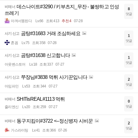
데스나이트#3290 / 키부츠지_무잔 - 불쌍하고 인성
비매너
8
쓰레기
댓글
아껴서똥된다
Lv.66
조회 413
추천 4
07-28
곰탕#31683 거래 조심하세요
사기 신고
1
댓글
혼겜
Lv.75
조회 358
07-28
곰탕#31638 신고합니다
사기 신고
1
댓글
아웃벤스토어
Lv.18
조회 337
07-27
쭈장님#3838 먹튀 사기꾼입니다
사기 신고
2
댓글
아임파인
Lv.53
조회 344
07-27
SHITisREAL#1113 먹튀
비매너
0
댓글
줄리엔신
Lv.20
조회 259
07-27
동구지킴이#3722 <--정신병자 시비꾼
비매너
2
댓글
가스라이팅
Lv.41
조회 366
07-26