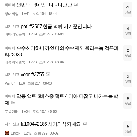
인벤닉 닉네임 : 나나나난난
비매너
21
댓글
장래희망
Lv.41
조회 154
18:44
ppt1#2567 현금 먹튀 사기꾼입니다
사기 신고
4
댓글
바바리안돌이
Lv.19
조회 275
08-04
수수산다하니까 엘더의 수수께끼 올리는놈 검은피
비매너
2
리#3323
댓글
애용이와껄룩
Lv.23
조회 238
08-04
voont#3755
사기 신고
2
댓글
Pain87
Lv.6
조회 214
08-03
악몽 액트 3버스중 액트 4 디아 다잡고 나가는놈 박
비매너
0
제
댓글
포풍거래
Lv.34
조회 187
08-03
fu1004#2186 사기의심되네요
사기 신고
6
댓글
Enock
Lv.42
조회 299
08-02