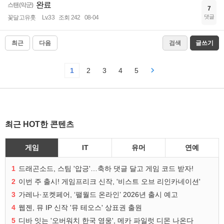
완료
스탠(악군)
7
댓글
꽃달고유훗
Lv.33
조회 242
08-04
최근
다음
검색
글쓰기
1
2
3
4
5
최근 HOT한 콘텐츠
게임
IT
유머
연예
1
드래곤소드, 스팀 '압긍'…축하 댓글 달고 게임 코드 받자!
2
이번 주 출시! 게임프리크 신작, '비스트 오브 리인카네이션'
3
가레나·포켓페어, ‘팰월드 온라인’ 2026년 출시 예고
4
웹젠, 뮤 IP 신작 '뮤 테오스' 상표권 출원
5
디바 잇는 '오버워치 한국 영웅', 메카 파일럿 디몬 나온다