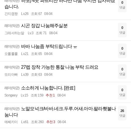
하코) 4솟 파르티잔 하나만 나눔 주시면 감사하겠
래더(악군)
0
습니다.
댓글
간지캡짱
Lv.26
조회 67
08-04
시곤 장갑 나눔해주실분
래더(악군)
0
댓글
그래서하는말
Lv.3
조회 71
08-04
바바 나눔좀 부탁드립니다 ㅠ
래더(악군)
0
댓글
오롤룰룰
Lv.21
조회 65
08-04
27렙 장착 가능한 통찰 나눔 부탁 드려요
래더(악군)
0
댓글
또리아빠
Lv.39
조회 63
08-04
소소하게 나눔합니다. [완료]
래더(악군)
0
댓글
Songeey
Lv.15
조회 159
추천 1
08-04
노말모넉크/바바.네크.두루.어새.아마.팔라횃불나
래더(악군)
26
눔니다
댓글
에쎄카이
Lv.61
조회 260
추천 3
08-04