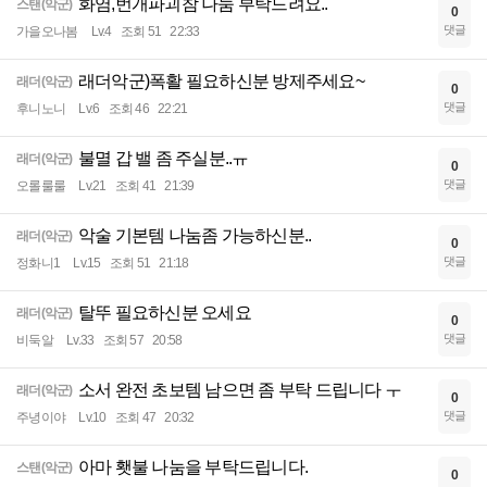
화염,번개파괴참 나눔 부탁드려요..
스탠(악군)
0
댓글
가을오나봄
Lv.4
조회 51
22:33
래더악군)폭활 필요하신분 방제주세요~
래더(악군)
0
댓글
후니노니
Lv.6
조회 46
22:21
불멸 갑 밸 좀 주실분..ㅠ
래더(악군)
0
댓글
오롤룰룰
Lv.21
조회 41
21:39
악술 기본템 나눔좀 가능하신분..
래더(악군)
0
댓글
정화니1
Lv.15
조회 51
21:18
탈뚜 필요하신분 오세요
래더(악군)
0
댓글
비둑알
Lv.33
조회 57
20:58
소서 완전 초보템 남으면 좀 부탁 드립니다 ㅜ
래더(악군)
0
댓글
주녕이야
Lv.10
조회 47
20:32
아마 횃불 나눔을 부탁드립니다.
스탠(악군)
0