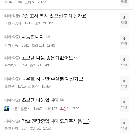
댓글
Saki2
Lv.4
조회 52
20:22
2솟 고서 혹시 있으신분 계신가요
래더(악군)
2
댓글
아현기증나
Lv.12
조회 79
19:53
나눔합니다
래더(악군)
0
댓글
앞뒤반동
Lv.41
조회 131
19:43
초보템 나눔 좋은거없어요 ~
래더(악군)
0
댓글
Almaty91
Lv.4
조회 63
19:15
나우트 하나만 주실분 계신가요
래더(악군)
0
댓글
섭인왕
Lv.15
조회 44
18:46
초보템 나눔합니다
래더(악군)
0
댓글
어둠의은둔자
Lv.67
조회 137
추천 1
17:39
악술 맨땅중입니다 도와주세욤(__)
래더(악군)
0
댓글
짜릿하자
Lv.7
조회 51
17:20