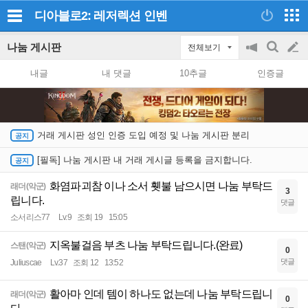
디아블로2: 레저렉션
인벤
나눔 게시판
전체보기
공
검
글
지
색
내글
내 댓글
10추글
인증글
on/off
쓰
기
거래 게시판 성인 인증 도입 예정 및 나눔 게시판 분리
[필독] 나눔 게시판 내 거래 게시글 등록을 금지합니다.
화염파괴참 이나 소서 휏불 남으시면 나눔 부탁드
래더(악군)
3
립니다.
댓글
소서리스77
Lv.9
조회 19
15:05
지옥불걸음 부츠 나눔 부탁드립니다.(완료)
스탠(악군)
0
댓글
Juliuscae
Lv.37
조회 12
13:52
활아마 인데 템이 하나도 없는데 나눔 부탁드립니
래더(악군)
0