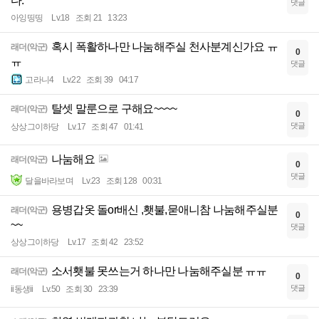
다.
댓글
아잉띵띵
Lv.18
조회 21
13:23
혹시 폭활하나만 나눔해주실 천사분계신가요 ㅠ
래더(악군)
0
ㅠ
댓글
고라니4
Lv.22
조회 39
04:17
탈셋 말룬으로 구해요~~~~
래더(악군)
0
댓글
상상그이하당
Lv.17
조회 47
01:41
나눔해요
래더(악군)
0
댓글
달을바라보며
Lv.23
조회 128
00:31
용병갑옷 돌or배신 ,횃불,묻애니참 나눔해주실분
래더(악군)
0
~~
댓글
상상그이하당
Lv.17
조회 42
23:52
소서횃불 못쓰는거 하나만 나눔해주실분 ㅠㅠ
래더(악군)
0
댓글
ii동생ii
Lv.50
조회 30
23:39