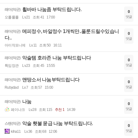
휠바바 나눔좀 부탁드립니다.
래더(악군)
0
댓글
오롤룰룰
Lv.21
조회 41
17:00
메피정수, 바알정수 1개씩만..풀룬드릴수있습니
래더(악군)
0
다..
댓글
아이작포니에
Lv.11
조회 50
16:11
악술템 호라존 나눔 부탁드립니다
래더(악군)
0
댓글
특임장관
Lv.23
조회 45
15:55
맨땅소서 나눔부탁드립니다
래더(악군)
0
댓글
Rubydad
Lv.7
조회 57
15:00
나눔
래더(악군)
0
댓글
페이나크
Lv.28
조회 115
추천 1
14:39
악술 횃불 묻급 나눔 부탁드립니다.
스탠(악군)
0
댓글
kiha11
Lv.36
조회 68
12:06