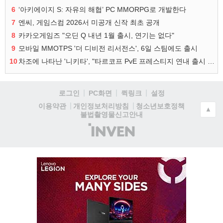
6
‘아키에이지 S: 자유의 해협’ PC MMORPG로 개발한다
7
엔씨, 게임스컴 2026서 미공개 신작 최초 공개
8
카카오게임즈 "오딘 Q 내년 1월 출시, 연기는 없다"
9
모바일 MMOTPS '더 디비전 리서전스', 6일 스팀에도 출시
10
차조에 나타난 '니키타', "타르코프 PvE 프레스티지 연내 출시 목표"
로그인
PC화면
퀵링크
설정
청소년보호정책
이용약관
개인정보처리방침
▲
불법촬영물신고안내
(주)
인
벤