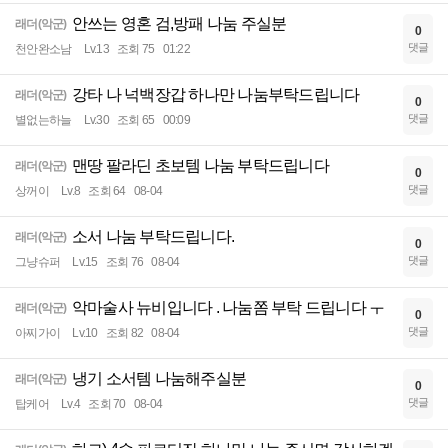
안쓰는 영혼 검,방패 나눔 주실분
래더(악군)
0
댓글
천안완소남
Lv.13
조회 75
01:22
강타 나 넉백장갑 하나만 나눔부탁드립니다
래더(악군)
0
댓글
별없는하늘
Lv.30
조회 65
00:09
맨땅 팔라딘 초보템 나눔 부탁드립니다
래더(악군)
0
댓글
상꺼이
Lv.8
조회 64
08-04
소서 나눔 부탁드립니다.
래더(악군)
0
댓글
그냥슈퍼
Lv.15
조회 76
08-04
악마술사 뉴비입니다 . 나눔쫌 부탁 드립니다 ㅜ
래더(악군)
0
댓글
아찌가이
Lv.10
조회 82
08-04
냉기 소서템 나눔해주실분
래더(악군)
0
댓글
탑케어
Lv.4
조회 70
08-04