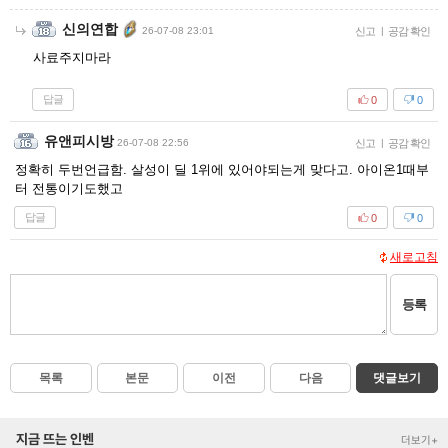
신의연합
26-07-08 23:01
신고
|
공감 확인
사료주지마라
답글
0
0
유앤피시방
26-07-08 22:56
신고
|
공감 확인
정확히 두번언급함. 살성이 딜 1위에 있어야되는게 맞다고. 아이온1때부
터 전통이기도했고
답글
0
0
새로고침
등록
목록
본문
이전
다음
댓글보기
지금 뜨는 인벤
더보기+