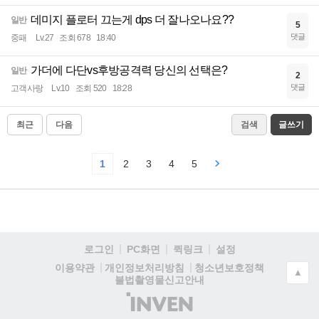
데미지 플로터 끄는게 dps 더 잘나오나요??
일반
5
댓글
중패
Lv.27
조회 678
18:40
가더에 다단vs후방공격력 당신의 선택은?
일반
2
댓글
고객사랑
Lv.10
조회 520
18:28
최근
다음
검색
글쓰기
1
2
3
4
5
로그인
PC화면
퀵링크
설정
청소년보호정책
이용약관
개인정보처리방침
▲
불법촬영물신고안내
(주)
인