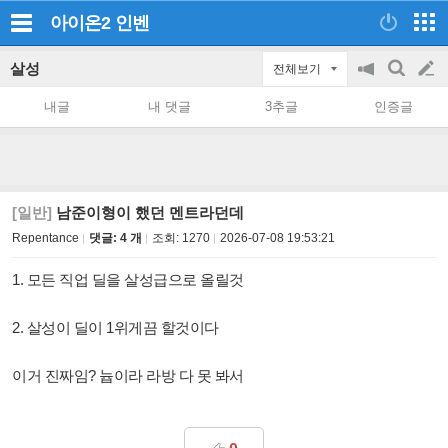
아이온2
인벤
살성
전체보기
공
검
글
지
색
내글
내 댓글
3추글
인증글
on/off
쓰
기
[일반]
남준이형이 했던 멘트라던데
Repentance
댓글: 4 개
조회:
1270
2026-07-08 19:53:21
1. 모든 직업 딜을 살성급으로 올릴것
2. 살성이 딜이 1위게끔 할것이다
이거 진짜임? 늅이라 라방 다 못 봐서