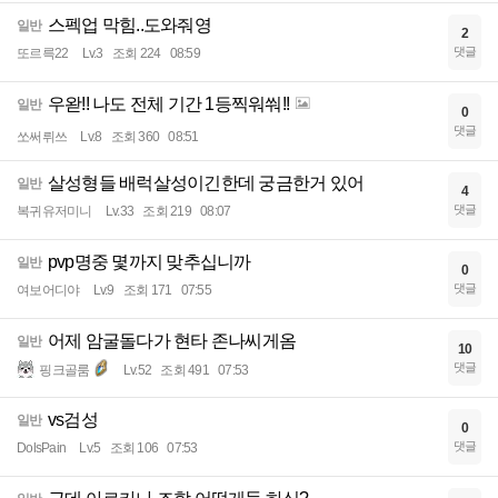
스펙업 막힘..도와줘영
일반
2
댓글
또르륵22
Lv.3
조회 224
08:59
우왇!! 나도 전체 기간 1등찍워쒀!!
일반
0
댓글
쏘써뤼쓰
Lv.8
조회 360
08:51
살성형들 배럭살성이긴한데 궁금한거 있어
일반
4
댓글
복귀유저미니
Lv.33
조회 219
08:07
pvp명중 몇까지 맞추십니까
일반
0
댓글
여보어디야
Lv.9
조회 171
07:55
어제 암굴돌다가 현타 존나씨게옴
일반
10
댓글
핑크골룸
Lv.52
조회 491
07:53
vs검성
일반
0
댓글
DolsPain
Lv.5
조회 106
07:53