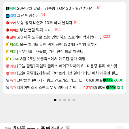
[10]
26년 7월 팔로우 상승량 TOP 30 - 월간 치지직
잡담
[2]
그냥 안녕수야
클립
[83]
보상 공지 나온거 10추 하니 올리자
로아
[67]
부산 헌혈 먹튀 ㄷㄷ..
메이플
[223]
고양이를 도구로 쓰는 인방 하꼬 스트리머 박제합니다.
로아
모든 엘리트 골렘 위치 공략 (30개) - 방랑 결투가
비스트
[무무기획 · 새출발] 기간 한정 의뢰 이벤트
명조
8월 28일 넷플릭스에서 예고편 공개 예정
GTA6
[오늘 끝딜] 자일렉 글라스 에어프라이어 6L 대용량 유리 바스켓
핫딜
[오늘 끝딜][2개월분] 닥터브라이언 멀티비타민 피치 레몬맛 젤리 멀티구미 100구미, 2개
핫딜
그랑블루 판타지 리링크 엔드리스 라그나로크 Granblue Fantasy Relink Endless Ragnarok
66,800원
7,000
특가
디제이맥스 리스펙트 V V 리버티 4 팩 DJMAX RESPECT V V Liberty 4 Pack DLC
40%
17,880원
12%
특가
횽님들 ㅠㅠ 딜좀 봐주세요.
질문