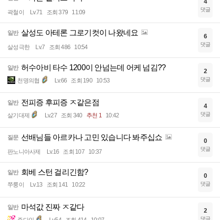
4
댓글
곽철이
Lv.71
조회 379
11:09
살성도 아테론 그로기컷이 나왔네요
일반
6
댓글
살성극한
Lv.7
조회 486
10:54
허수아비 타수 1200이 안넘는데 어케 넘김??
일반
2
댓글
천명의협
Lv.66
조회 190
10:53
전피증 후피증 ㅈ같은점
일반
4
댓글
살기대제
Lv.27
조회 340
추천 1
10:42
선배님들 아르카나 고민 있습니다 봐주십쇼
질문
0
댓글
판노니아사제
Lv.16
조회 107
10:37
회베 스턴 걸리긴함?
일반
0
댓글
쭈룽이
Lv.13
조회 141
10:22
마석값 진짜 ㅈ같다
일반
2
댓글