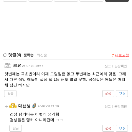
댓글
(4)
등록순
|
최신순
새로고침
크요
26-07-08 19:57
신고
|
공감 확인
첫번째는 극초반이라 이제 그럴일은 없고 두번째는 최근이라 맞음. 그래
서 다른 직업 애들이 살성 딜 1등 해도 별말 못함. 궁성같은 애들은 머리
채 잡긴 하지만
답글
0
0
대선생
26-07-08 21:59
신고
|
공감 확인
검성 탱커다는 어떻게 생각함
검성들은 탱커 아니라던데 ㅋㅋ
답글
0
0