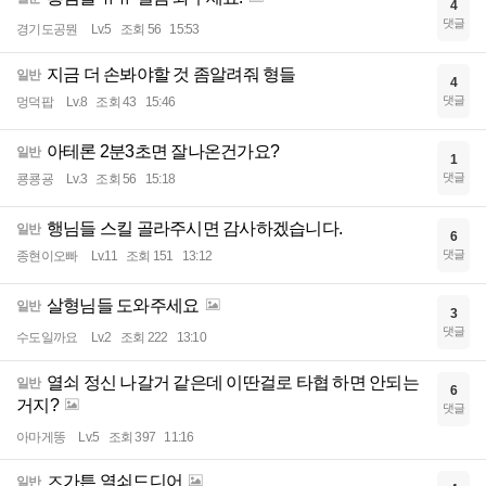
4
댓글
경기도공뭔
Lv.5
조회 56
15:53
지금 더 손봐야할 것 좀알려줘 형들
일반
4
댓글
멍덕팝
Lv.8
조회 43
15:46
아테론 2분3초면 잘나온건가요?
일반
1
댓글
쿙쿙굥
Lv.3
조회 56
15:18
행님들 스킬 골라주시면 감사하겠습니다.
일반
6
댓글
종현이오빠
Lv.11
조회 151
13:12
살형님들 도와주세요
일반
3
댓글
수도일까요
Lv.2
조회 222
13:10
열쇠 정신 나갈거 같은데 이딴걸로 타협 하면 안되는
일반
6
거지?
댓글
아마게똥
Lv.5
조회 397
11:16
ㅈ가튼 열쇠드디어
일반