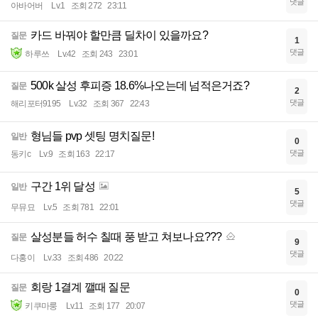
댓글
아바어버
Lv.1
조회 272
23:11
카드 바꿔야 할만큼 딜차이 있을까요?
질문
1
댓글
하루쓰
Lv.42
조회 243
23:01
500k 살성 후피증 18.6%나오는데 넘적은거죠?
질문
2
댓글
해리포터9195
Lv.32
조회 367
22:43
형님들 pvp 셋팅 명치질문!
일반
0
댓글
동키c
Lv.9
조회 163
22:17
구간 1위 달성
일반
5
댓글
무뮤묘
Lv.5
조회 781
22:01
살성분들 허수 칠때 풍 받고 쳐보나요???
질문
9
댓글
다홍이
Lv.33
조회 486
20:22
회랑 1결계 깰때 질문
질문
0
댓글
키쿠마룽
Lv.11
조회 177
20:07