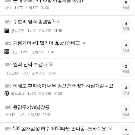
근데 아르카나 조합 어떻게들 하심?
일반
0
댓글
카묘
Lv.77
조회 172
04:00
수호의 열쇠 종결임?
일반
4
댓글
달빛구두
Lv.47
조회 562
01:45
기룡가더->빛멸가더 dps상승비교
일반
4
댓글
태조
Lv.57
조회 559
01:42
열쇠 진짜 ㅈ같다
일반
3
댓글
리끄오브
Lv.30
조회 422
00:55
이해도 후피증이 너무 많으면 어떻게하실거같나요 ..
일반
4
댓글
학석박사
Lv.73
조회 739
00:05
용암무기vs빛창룡
일반
3
댓글
크크12
Lv.3
조회 310
23:42
585 깔개살성 허수 1050타도 안나옴...도와줘요
일반
7