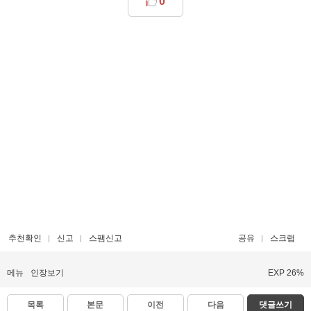
0
추천확인
신고
스팸신고
공유
스크랩
메뉴
인장보기
EXP 26%
목록
본문
이전
다음
댓글쓰기