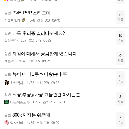
주다인
Lv.54
조회 414
10:07
PVE, PVP 스티그마
일반
0
댓글
디질뻔할래
Lv.8
조회 103
09:40
다들 후피증 몇퍼나오세요?
일반
10
댓글
살성극한
Lv.7
조회 543
09:33
재감에 대해서 궁금한게 있습니다
일반
0
댓글
계월초
Lv.14
조회 105
09:25
뉴비 데어 1등 찍어왔슴다
일반
0
댓글
학석박사
Lv.73
조회 299
09:22
최공,추공,pve공 효율관련 아시는분
일반
2
댓글
나는야좆고수
Lv.17
조회 219
09:11
800k 까지는 쉬운데
일반
7
댓글
망사팬티
Lv.25
조회 419
09:00