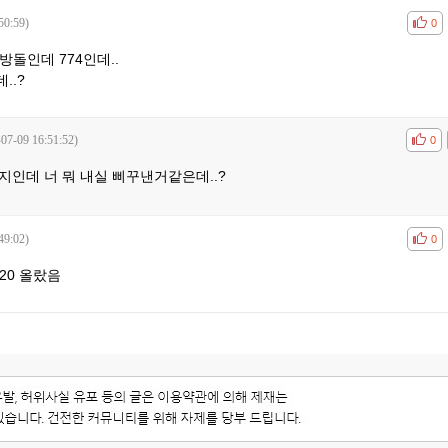
50:59)
공감
비공
0
돌인데 774인데..
..?
-07-09 16:51:52)
공감
비공
0
인데 너 뭐 내실 삐꾸낸거같은데..?
49:02)
공감
비공
0
20 올랐음