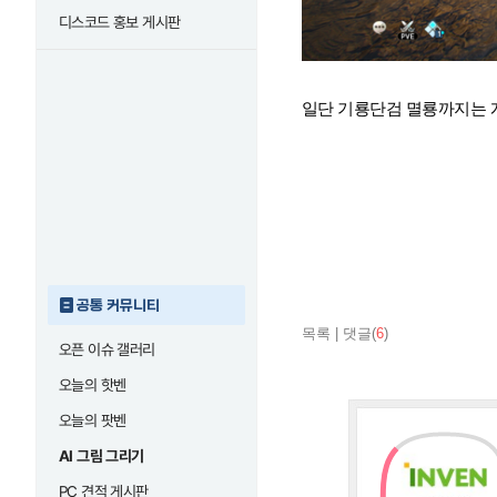
디스코드 홍보 게시판
일단 기룡단검 멸룡까지는 
공통 커뮤니티
목록
|
댓글(
6
)
오픈 이슈 갤러리
오늘의 핫벤
오늘의 팟벤
AI 그림 그리기
PC 견적 게시판