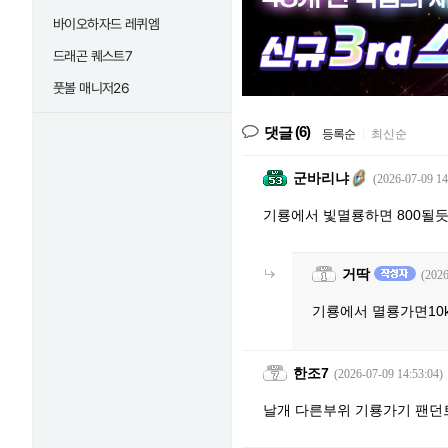
바이오하자드 레퀴엠
드래곤 퀘스트7
풋볼 매니저26
(6)
댓글
등록순
|
최신순
군바리냐
(2026-07-09 14
기룡에서 빛멸룡하면 800될
거딱
(2026
기룡에서 멸룡가면10
한조7
(2026-07-09 14:53:04)
날개 다른부위 기룡가기 팬던