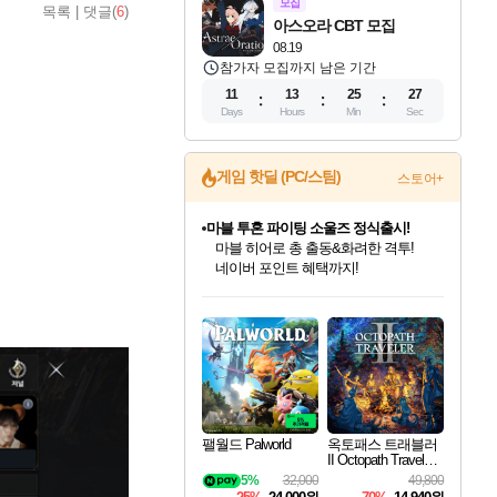
모집
목록
|
댓글(
6
)
아스오라 CBT 모집
08.19
참가자 모집까지 남은 기간
11
13
25
25
Days
Hours
Min
Sec
마블 투혼 파이팅 소울즈 정식출시!
게임 핫딜 (PC/스팀)
스토어+
마블 히어로 총 출동&화려한 격투!
네이버 포인트 혜택까지!
귀무자: 검의 길 예약 판매 중!
10% 할인과
이니&베니 혜택까지!
인벤게임즈 8월 특별 할인!
드래곤소드: 어웨이크닝 입점!
문명 7 특별 할인!
비스트 오브 리인카네이션 정식 출시!
커세어 코브 출시 기념 할인!
더 렐릭 퍼스트 가디언 정식 출시
베데스다 40주년 기념 할인 중!
캡콤 프렌차이즈 할인 진행 중!
캡콤 일부 상품 상시 할인
스타워즈 은하계 레이서
로블록스 기프트 카드 공식 입점
인기 퍼블리셔 모음!
스팀으로 만나는 드래곤소드!
조선&고려 DLC 출시 예정
게임프릭 신작 IP
해적'섬'을 발전시키자!
설화x하드코어 액션!
베데스다의 명작들을
몬헌, 바하 등 인기 IP를
몬헌 와일즈 & 드래곤즈 도그마2
인벤게임즈에서 10% 추가 적립
Robux를 가장 안전하고
최대 90% 할인가를 만나보세요!
네이버혜택과 함께 만나보세요!
50%할인&추가 적립까지!
네이버 혜택가와 함께 예약하세요!
할인&네이버혜택으로 만나보세요!
네이버페이 혜택과 만나보세요!
40주년 프로모션으로 만나보세요!
할인가에 만나보세요!
일부 에디션 상시 할인!
혜택으로 예약 판매 중
편안하게 충전하세요
팰월드 Palworld
옥토패스 트래블러
II Octopath Traveler I
I
5%
32,000
49,800