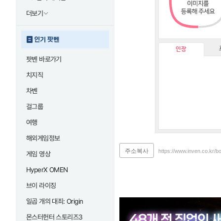
더보기
인기 팟벤
인장
팟벤 바로가기
치지직
차벤
걸그룹
여행
해외게임정보
주소복사
https://www.inven.co.kr/b
게임 영상
HyperX OMEN
브이 라이징
일곱 개의 대죄: Origin
몬스터헌터 스토리즈3