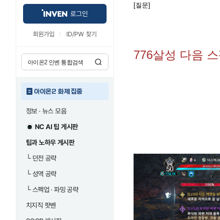
[질문]
로그인
회원가입
ID/PW 찾기
776살성 다음 
아이온2 화제 집중
정보 · 뉴스 모음
NC AI 팁 게시판
팁과 노하우 게시판
└
던전 공략
└
성역 공략
└
스펙업 · 파밍 공략
치지직 팟벤