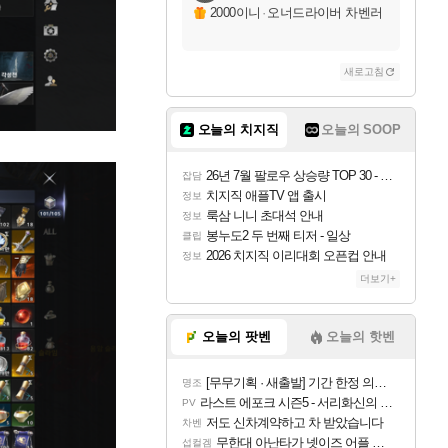
2000이니
·
오너드라이버 차벤러
새로고침
오늘의 치지직
오늘의 SOOP
26년 7월 팔로우 상승량 TOP 30 - 월간 치지직
잡담
치지직 애플TV 앱 출시
정보
룩삼 니니 초대석 안내
정보
봉누도2 두 번째 티저 - 일상
클립
2026 치지직 이리대회 오픈컵 안내
정보
더보기+
오늘의 팟벤
오늘의 핫벤
[무무기획 · 새출발] 기간 한정 의뢰 이벤트
명조
라스트 에포크 시즌5 - 서리화신의 분노 티저
PV
저도 신차계약하고 차 받았습니다
차벤
무한대 아난타가 넷이즈 어플 달력에 일정 등록
섭컬겜