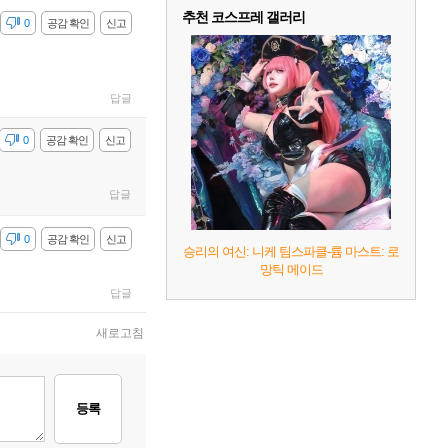
추천 코스프레 갤러리
감
0
공감 확인
신고
답글
감
0
공감 확인
신고
답글
감
0
공감 확인
신고
승리의 여신: 니케 팀스파클-륨 마스트: 로
망틱 메이드
답글
새로고침
등록