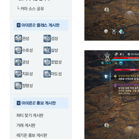
└
커마 소스 공유
아이온2 클래스 게시판
권성
검성
수호성
살성
궁성
호법성
치유성
마도성
정령성
아이온2 홍보 게시판
파티 찾기 게시판
거래 게시판
레기온 홍보 게시판