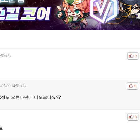
:50:46)
공감
비공
0
듯
-07-09 14:51:42)
공감
비공
0
k정도 오른다던데 더오르나요??
공감
비공
0
트