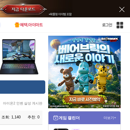
혜택.아이마트
로그인
인
벤
전
체
사
이
트
맵
아이온2 인벤 살성 게시판
조회:
1,140
추천:
0
게임 캘린더
더보기+