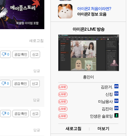
아이온2 처음이라면?
아이온2 정보 모음
아이온2 LIVE 방송
새로고침
감
0
공감 확인
신고
답글
흥민이
감
0
공감 확인
신고
김은거.
LIVE
신킹
LIVE
답글
미남용사
LIVE
김진아
LIVE
감
0
공감 확인
신고
인생은 솔로잉
LIVE
새로고침
더보기
답글