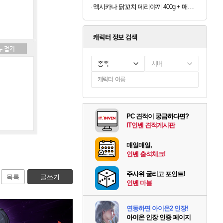
멕시카나 닭꼬치 데리야끼 400g + 매콤숯불 450g (100g당 2,410원)
캐릭터 정보 검색
종족
서버
PC 견적이 궁금하다면?
IT인벤 견적게시판
매일매일,
인벤 출석체크!
주사위 굴리고 포인트!
목록
글쓰기
인벤 마블
연동하면 아이온2 인장!
아이온 인장 인증 페이지