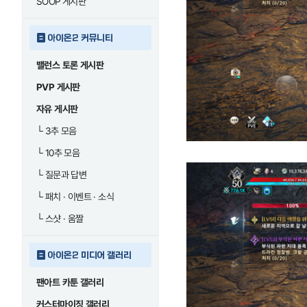
SOOP 게시판
아이온2 커뮤니티
밸런스 토론 게시판
PVP 게시판
자유 게시판
└
3추 모음
└
10추 모음
└
질문과 답변
└
패치 · 이벤트 · 소식
└
스샷 · 움짤
아이온2 미디어 갤러리
팬아트 카툰 갤러리
커스터마이징 갤러리