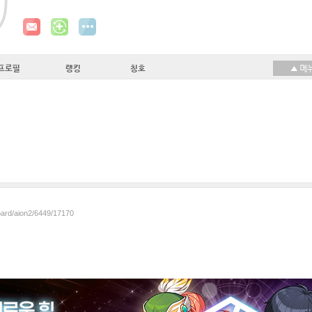
프로필
랭킹
칭호
oard/aion2/6449/17170