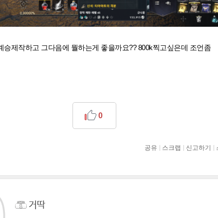
계승제작하고 그다음에 뭘하는게 좋을까요?? 800k찍고싶은데 조언좀
0
공유
스크랩
신고하기
거딱