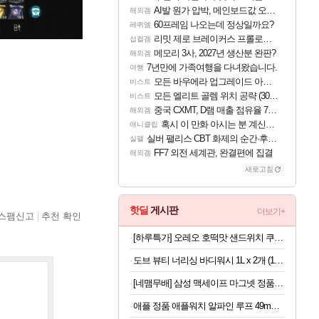
AI발 원가 압박, 메인보드값 오르나
해외겜
60프레임 나오는데 정상일까요?
레퀴엠
리밋 제로 브레이커스 프롤로그 테스트 후기 영상 업로드
섭컬겜
메모리 3사, 2027년 생산분 완판?
해외겜
7년만에 가족여행을 다녀왔습니다.
여행
모든 바우에라 업그레이드 아이템 획득 위치 공략 (89개)
비스트
모든 엘리트 골렘 위치 공략 (30개) - 방랑 결투가
비스트
중국 CXMT, D램 매출 점유율 7%…글로벌 4위로 부상
해외겜
혹시 이 만화 아시는 분 계신가요
애니클립
실버 팰리스 CBT 화제의 순간·후기 모음
실팰
FF7 외전 세계관, 완결편에 집결
해외겜
새로고침
핫딜
게시판
더보기+
스팸신고
추천 확인
[하루특가] 오레오 호떡맛 샌드위치 쿠키 랜덤발송, 1개, 1kg
도브 뷰티 너리싱 바디워시 1L x 2개 (1개당 6,800원)
[네맴무배] 삼성 맥세이프 마그넷 정품 플라베어 댄싱베어 미러 케이스 커버 갤럭시S26
애플 정품 애플워치 알파인 루프 49mm 블랙 티타늄 마감, M, 라이트 블루