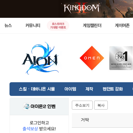
로스트아크
뉴스
커뮤니티
게임캘린더
게이머존
기대평 이벤트
스킬 · 데바니온 시뮬
아이템
제작
펜던트 강화
주소보기
복사
아이온2 인벤
거딱
로그인하고
출석보상
받으세요!