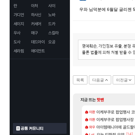
란
아처
샤이
우와 님덕분에 6월달 글리젠 
가디언
하사신
노바
세이지
커세어
드카
우사
매구
스칼라
도사
데드아이
오공
세라핌
에이전트
목록
다음글
이전글
지금 뜨는
핫벤
[5]
게임 서버 관리도 못하냐 이젠?
가미하라 하루 성우 정보 및 주요 필모
이케부쿠로 팝업행사 코
[페르소나5: 더 팬텀 X]
이환
PV
[10]
세계수뽑기 최고네..ㄷㄷ
대 아난타 유출과 앞으로의 예상 (루머)
이케부쿠로 팝업행사장
실버 팰리스 CBT 
이환
실팰
[101]
츄지지 인기캐릭터 왜이러는데?
A 6’ 예판 흥행…테이크투 “내부 예상 크게 넘어”
아이템매니아에 골드팔아 월 2
'하늘 위의 공포'
와우
비스트
공통 커뮤니티
[1]
[65]
[14]
 전 국민한테 10만원씩 줄거야.gif
운 아일릿 원희
오늘 티한전 요약
선생님들 차 시동 끌
LoL
차벤