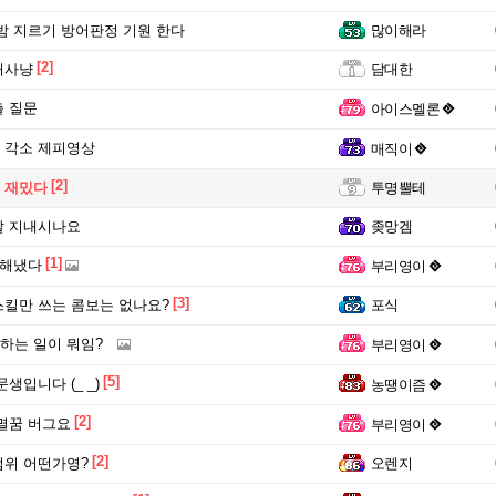
밤 지르기 방어판정 기원 한다
많이해라
[2]
러사냥
담대한
 질문
아이스멜론
 각소 제피영상
매직이
[2]
 재밌다
투명뿔테
잘 지내시나요
좆망겜
[1]
 해냈다
부리영이
[3]
킬만 쓰는 콤보는 없나요?
포식
 하는 일이 뭐임?
부리영이
[5]
생입니다 (_ _)
농땡이즘
[2]
멸꿈 버그요
부리영이
[2]
위 어떤가영?
오렌지