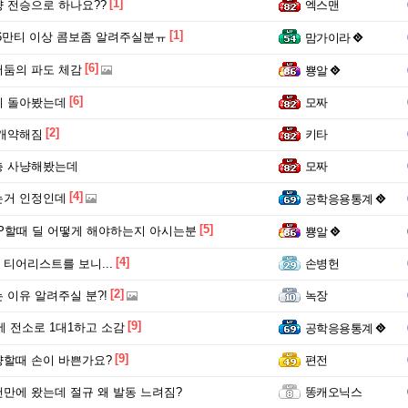
[1]
 전승으로 하나요??
엑스맨
[1]
6만티 이상 콤보좀 알려주실분ㅠ
맘가이라
[6]
둠의 파도 체감
뿅알
[6]
피 돌아봤는데
모짜
[2]
 개약해짐
키타
층 사냥해봤는데
모짜
[4]
는거 인정인데
공학응용통계
[5]
P할때 딜 어떻게 해야하는지 아시는분
뿅알
[4]
티어리스트를 보니...
손병헌
[2]
 이유 알려주실 분?!
녹장
[9]
만에 전소로 1대1하고 소감
공학응용통계
[9]
할때 손이 바쁜가요?
편전
만에 왔는데 절규 왜 발동 느려짐?
똥캐오닉스