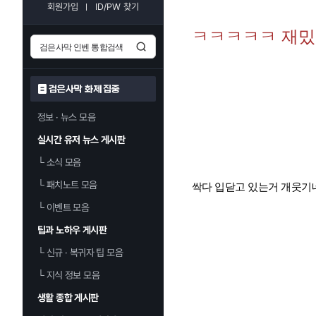
회원가입
ID/PW 찾기
ㅋㅋㅋㅋㅋ 재
검은사막 화제 집중
정보 · 뉴스 모음
실시간 유저 뉴스 게시판
└
소식 모음
└
패치노트 모음
싹다 입닫고 있는거 개웃기
└
이벤트 모음
팁과 노하우 게시판
└
신규 · 복귀자 팁 모음
└
지식 정보 모음
생활 종합 게시판