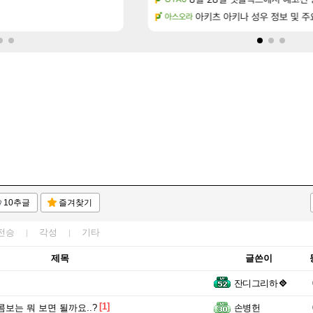
 2.0NA 기변하면 유류비 절약이 얼마나 될까요..?
애초에 홀딩저가가 짜치는게 이거임 
아키츠 아키나 성우 정보 및 주
로아
아스오라
10추글
즐겨찾기
전승
각성
기타
제목
글쓴이
잔디그리하
[1]
콤보는 뭐 보면 될까요..?
손병헌