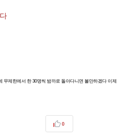
밌다
네 무제한에서 한 30명씩 밤까로 돌아다니면 볼만하겠다 이제
0