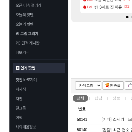
오픈 이슈 갤러리
[25]
[32]
에포크 시즌5 - 서리화신의 분노 티저
 직접찍은건데
t1 3세트 진 이유
1세대 K7 3.5NA인데 LF쏘나타
LoL
차벤
오늘의 핫벤
오늘의 팟벤
AI 그림 그리기
PC 견적 게시판
더보기
인기 팟벤
팟벤 바로가기
인증글
치지직
전체
잡담
정보
차벤
걸그룹
번호
여행
[기타]
소서러
50141
해외게임정보
50140
[잡담]
최근 전소 