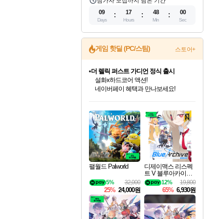
참가자 모집까지 남은 기간
09
17
47
59
Days
Hours
Min
Sec
게임 핫딜 (PC/스팀)
스토어+
더 렐릭 퍼스트 가디언 정식 출시
설화x하드코어 액션!
네이버페이 혜택과 만나보세요!
인벤게임즈 8월 특별 할인!
드래곤소드: 어웨이크닝 입점!
문명 7 특별 할인!
마블 투혼 파이팅 소울즈 정식출시!
귀무자: 검의 길 예약 판매 중!
비스트 오브 리인카네이션 정식 출시!
커세어 코브 출시 기념 할인!
베데스다 40주년 기념 할인 중!
캡콤 프렌차이즈 할인 진행 중!
캡콤 일부 상품 상시 할인
스타워즈 은하계 레이서
로블록스 기프트 카드 공식 입점
인기 퍼블리셔 모음!
스팀으로 만나는 드래곤소드!
조선&고려 DLC 출시 예정
마블 히어로 총 출동&화려한 격투!
10% 할인과
게임프릭 신작 IP
해적'섬'을 발전시키자!
베데스다의 명작들을
몬헌, 바하 등 인기 IP를
몬헌 와일즈 & 드래곤즈 도그마2
인벤게임즈에서 10% 추가 적립
Robux를 가장 안전하고
최대 90% 할인가를 만나보세요!
네이버혜택과 함께 만나보세요!
50%할인&추가 적립까지!
네이버 포인트 혜택까지!
이니&베니 혜택까지!
네이버 혜택가와 함께 예약하세요!
할인&네이버혜택으로 만나보세요!
40주년 프로모션으로 만나보세요!
할인가에 만나보세요!
일부 에디션 상시 할인!
혜택으로 예약 판매 중
편안하게 충전하세요
팰월드 Palworld
디제이맥스 리스펙
트 V 블루아카이브
팩 DJMAX RESPE
5%
32,000
12%
19,800
CT V Blue Archive P
25%
24,000원
65%
6,930원
ack DLC