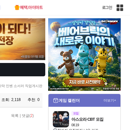
혜택.아이마트
로그인
인
벤
전
체
사
이
트
맵
사막 인벤 소서러 직업게시판
조회:
2,118
추천:
0
게임 캘린더
더보기+
모집
목록
|
댓글(
2
)
아스오라 CBT 모집
08.19