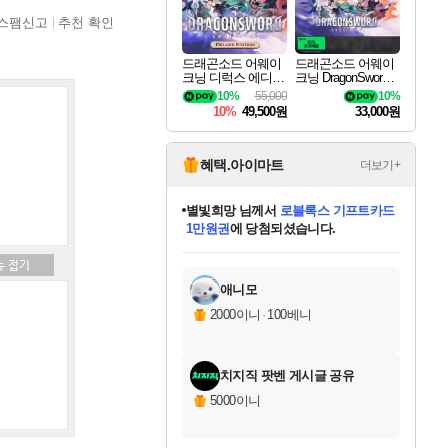
스팸신고
추천 확인
드래곤소드 어웨이
드래곤소드 어웨이
크닝 디럭스 에디션
크닝 DragonSword A
DragonSword Awake
wakening
10%
55,000
10%
ning Deluxe Edition
10%
49,500원
33,000원
혜택.아이마트
더보기+
별빛희망
님께서
로블록스 기프트카드
1만원권
에 당첨되셨습니다.
미스골든위크
별땡
니코
한건했습니다
프로틴스101
미오몬도
아기쿠키
eksxo
칠부
설레임v
어느덧
동작그만
영웅97
우는무
유리별
나무아래쉼터
달빛아이
밍끼
해무
님께서
님께서
님께서
님께서
님께서
님께서
님께서
님께서
님께서
님께서
님께서
님께서
님께서
님께서
님께서
엘든 링 밤의 통치자
(본편포함) 데이브 더
님께서
네이버페이 1만원
로블록스 기프트카드
엘든 링 밤의 통치자
님께서
님께서
님께서
디스코 엘리시움 최종판
엘든 링 밤의 통치자
네이버페이 1만원
로블록스 기프트카드
인투 더 브리치
로블록스 기프트카드
엘든 링 밤의 통치자
(본편포함) 데이브 더
(본편포함) 데이브 더
드래곤 퀘스트 XI S
네이버페이 1만원
몬스터 헌터 월드
마피아
로블록스
아이스본 마스터 에디션 (스팀코드)
디럭스 에디션 (스팀코드)
다이버 인 더 정글 번들 (스팀코드)
데피니티브 에디션 (스팀코드)
교환권
디럭스 에디션 (스팀코드)
다이버 인 더 정글 번들 (스팀코드)
(스팀코드)
교환권
1만원권
디럭스 에디션 (스팀코드)
다이버 인 더 정글 번들 (스팀코드)
(스팀코드)
교환권
1만원권
기프트카드 1만 5천원권
지나간 시간을 찾아서 데피니티브
2만원권
디럭스 에디션 (스팀코드)
에 당첨되셨습니다.
에 당첨되셨습니다.
에 당첨되셨습니다.
에 당첨되셨습니다.
에 당첨되셨습니다.
를 교환.
에 당첨되셨습니다.
에 당첨되셨습니다.
를 교환.
에
에
에
에
에
에
에
에
를
교환.
당첨되셨습니다.
당첨되셨습니다.
당첨되셨습니다.
당첨되셨습니다.
당첨되셨습니다.
당첨되셨습니다.
당첨되셨습니다.
에디션 (스팀코드)
당첨되셨습니다.
를 교환.
애니모
2000이니
·
100베니
치지직 팟벤 게시글 공유
5000이니