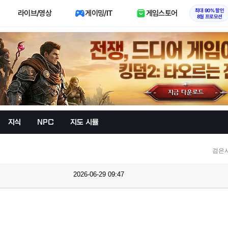
최대 90% 할인
라이브/영상
게이밍/IT
게임스토어
8월 프로모션
지식
NPC
지도 시뮬
검은
2026-06-29 09:47