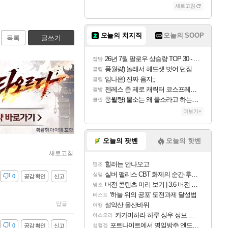
새로고침
오늘의 치지직
오늘의 SOOP
목록
글쓰기
26년 7월 팔로우 상승량 TOP 30 - 월간 치지직
잡담
풍월량) 놀래서 헤드셋 벗어 던짐
클립
임나은) 진짜 음지;;
클립
젠레스 존 제로 캐릭터 코스프레한 꽁주
짤방
풍월량) 물소는 왜 물소라고 하는거야? 아! 그만 ㅋㅋ 알았어 ㅋㅋ
클립
더보기+
오늘의 팟벤
오늘의 핫벤
새로고침
힐러는 안나오고
명조
실버 팰리스 CBT 화제의 순간·후기 모음
실팰
감
0
공감 확인
신고
버전 콘텐츠 미리 보기 | 3.6 버전 「신기루 속 등불 그림자, 속세에 깃든 검의 결심」이 8월 20일에 업데이트됩니다!
명조
'하늘 위의 공포' 도전과제 달성법
비스트
답글
설악산 울산바위
여행
카가미하라 하루 성우 정보 및 주요 필모
아스오라
포트나이트에서 명일방주 엔드필드 [펠리카] 판매 예정
감
0
공감 확인
신고
섭컬겜