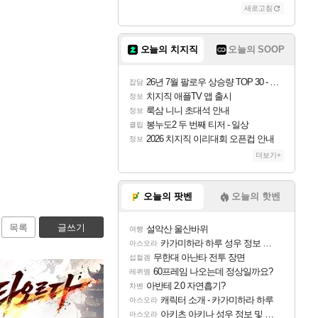
새로고침
오늘의 치지직
오늘의 SOOP
26년 7월 팔로우 상승량 TOP 30 - 월간 치지직
잡담
치지직 애플TV 앱 출시
정보
룩삼 니니 초대석 안내
정보
봉누도2 두 번째 티저 - 일상
클립
2026 치지직 이리대회 오픈컵 안내
정보
더보기+
오늘의 팟벤
오늘의 핫벤
목록
글쓰기
설악산 울산바위
여행
카가미하라 하루 성우 정보 및 주요 필모
아스오라
무한대 아난타 전투 장면
섭컬겜
60프레임 나오는데 정상일까요?
레퀴엠
아반테 2.0 자연흡기?
차벤
캐릭터 소개 - 카가미하라 하루
아스오라
아키츠 아키나 성우 정보 및 주요 필모
아스오라