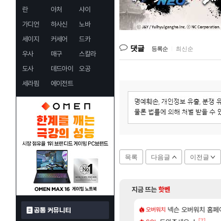
란
아처
샤이
가디언
하사신
노바
세이지
커세어
드카
댓글
등록순
|
최신순
우사
매구
스칼라
도사
데드아이
오공
세라핌
에이전트
목록
다음글
이전글
지금 뜨는
핫벤
[48]
짜 개웃기네 ㅋㅋ
발 원가 압박, 메인보드값 오르나
넥슨 오버워치 홈페이
모든 성소 위치 공략 
오버워치
비스트
공통 커뮤니티
[117]
[7]