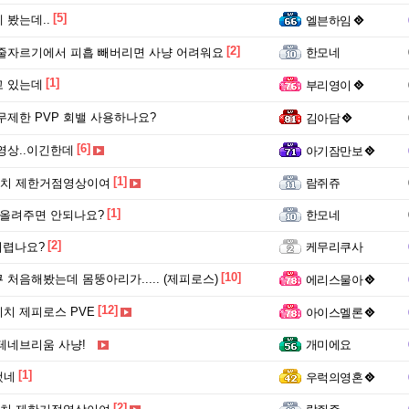
[5]
 봤는데..
엘븐하임
[2]
줄자르기에서 피흡 빼버리면 사냥 어려워요
한모네
[1]
고 있는데
부리영이
무제한 PVP 회밸 사용하나요?
김아담
[6]
영상..이긴한데
아기잠만보
[1]
치 제한거점영상이여
람쥐쥬
[1]
 올려주면 안되나요?
한모네
[2]
어렵나요?
케무리쿠사
[10]
 처음해봤는데 몸뚱아리가..... (제피로스)
에리스물아
[12]
치 제피로스 PVE
아이스멜론
테네브리움 사냥!
개미에요
[1]
했네
우럭의영혼
[2]