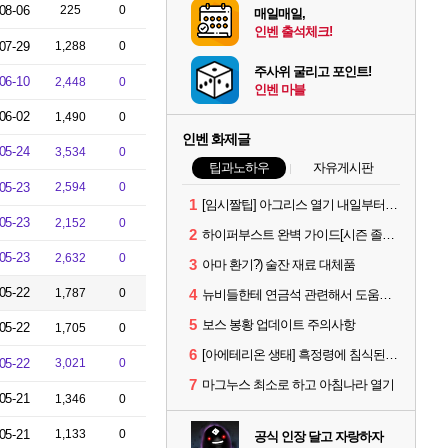
08-06
225
0
매일매일,
인벤 출석체크!
07-29
1,288
0
주사위 굴리고 포인트!
06-10
2,448
0
인벤 마블
06-02
1,490
0
인벤 화제글
05-24
3,534
0
팁과노하우
자유게시판
05-23
2,594
0
1
[임시짤팁] 아그리스 열기 내일부터 꺼봅시다.
05-23
2,152
0
2
하이퍼부스트 완벽 가이드[시즌 졸업 부터 공방합 750까지] _ 21시간 26분 컷 성장 꿀팁 총 정리
05-23
2,632
0
3
아마 환기?) 술잔 재료 대체품
05-22
1,787
0
4
뉴비들한테 연금석 관련해서 도움이 될까해서..(벨의심장 등)
5
보스 봉황 업데이트 주의사항
05-22
1,705
0
6
[아에테리온 생태] 흑정령에 침식된 검사/용병
05-22
3,021
0
7
마그누스 최소로 하고 아침나라 열기
05-21
1,346
0
05-21
1,133
0
공식 인장 달고 자랑하자