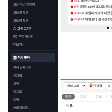
프프 클릭 미스낫네
 3사, 2027년 생산분 완판?
도와주세요..!
프롤로그 테스트를 
SOL
리밋제로
오픈 이슈 갤러리
[132]
게트 본사에서 연락왔음
사쿠라 마이 성우 정보 및 주요 필모
공장: xx님 옴니움 장
모든 바우에라 업그레이
와우
비스트
오늘의 핫벤
[45]
역사상 최고의 약코
스오라 성우 정보 및 출연작 모음
주말패키지가 나왔
카가미하라 하루 
리니지M
아스오라
[81]
밝혀진 호날두 노쇼사건의 진실 ㅁㅊㄷㄷㄷㄷ
키츠 아키나 성우 정보 및 주요 필모
아떨린다 한시간후
8월 28일 넷플릭
리니지M
GTA6
오늘의 팟벤
AI 그림 그리기
PC 견적 게시판
더보기
인기 팟벤
팟벤 바로가기
치지직
차벤
인증글
걸그룹
전체
잡담
정보
여행
번호
해외게임정보