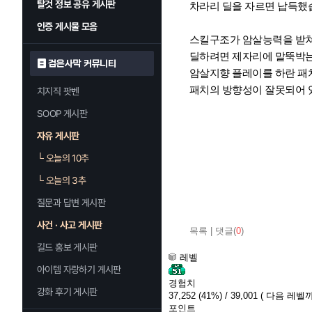
탈것 정보 공유 게시판
차라리 딜을 자르면 납득했
인증 게시물 모음
스킬구조가 암살능력을 받
딜하려면 제자리에 말뚝박
검은사막 커뮤니티
암살지향 플레이를 하란 패
패치의 방향성이 잘못되어 
치지직 팟벤
SOOP 게시판
자유 게시판
└
오늘의 10추
└
오늘의 3추
질문과 답변 게시판
사건 · 사고 게시판
목록
|
댓글(
0
)
길드 홍보 게시판
레벨
아이템 자랑하기 게시판
경험치
강화 후기 게시판
37,252
(41%)
/ 39,001
( 다음 레벨까지
포인트