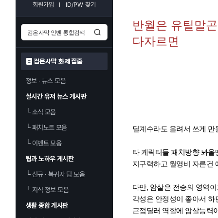
회원가입
ID/PW 찾기
반월은 유틸말곤
다자르면
검은사막 화제 집중
정보 · 뉴스 모음
실시간 유저 뉴스 게시판
└
소식 모음
└
패치노트 모음
딜계수라도 올려서 쓰게 
└
이벤트 모음
타 케릭터들 패치방향 봐올
팁과 노하우 게시판
지구력하고 월영비 자른건
└
신규 · 복귀자 팁 모음
다만, 암살은 전승의 영역이
└
지식 정보 모음
각성은 안정성이 좋아서 
생활 종합 게시판
근접딜러 역할에 암살능력