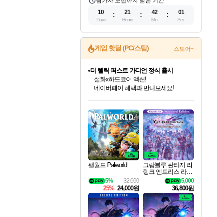
참가자 모집까지 남은 기간
10
21
42
00
Days
Hours
Min
Sec
게임 핫딜 (PC/스팀)
스토어+
더 렐릭 퍼스트 가디언 정식 출시
설화x하드코어 액션!
네이버페이 혜택과 만나보세요!
인벤게임즈 8월 특별 할인!
드래곤소드: 어웨이크닝 입점!
문명 7 특별 할인!
마블 투혼 파이팅 소울즈 정식출시!
귀무자: 검의 길 예약 판매 중!
비스트 오브 리인카네이션 정식 출시!
커세어 코브 출시 기념 할인!
베데스다 40주년 기념 할인 중!
캡콤 프렌차이즈 할인 진행 중!
캡콤 일부 상품 상시 할인
스타워즈 은하계 레이서
로블록스 기프트 카드 공식 입점
인기 퍼블리셔 모음!
스팀으로 만나는 드래곤소드!
조선&고려 DLC 출시 예정
마블 히어로 총 출동&화려한 격투!
10% 할인과
게임프릭 신작 IP
해적'섬'을 발전시키자!
베데스다의 명작들을
몬헌, 바하 등 인기 IP를
몬헌 와일즈 & 드래곤즈 도그마2
인벤게임즈에서 10% 추가 적립
Robux를 가장 안전하고
최대 90% 할인가를 만나보세요!
네이버혜택과 함께 만나보세요!
50%할인&추가 적립까지!
네이버 포인트 혜택까지!
이니&베니 혜택까지!
네이버 혜택가와 함께 예약하세요!
할인&네이버혜택으로 만나보세요!
40주년 프로모션으로 만나보세요!
할인가에 만나보세요!
일부 에디션 상시 할인!
혜택으로 예약 판매 중
편안하게 충전하세요
팰월드 Palworld
그랑블루 판타지 리
링크 엔드리스 라그
나로크 업그레이드
5%
32,000
5,000
킷 Granblue Fantasy
25%
24,000원
36,800원
Relink Endless Ragn
arok Upgrade Kit DL
C