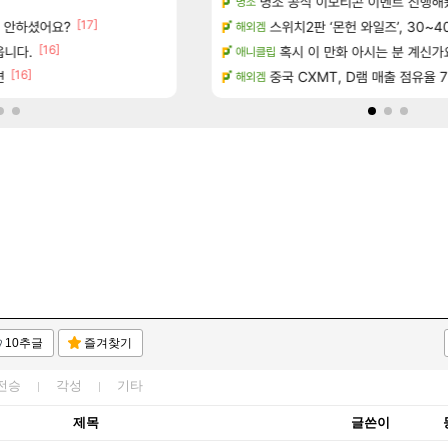
마치고.. (feat. 리아)
명조 공식 이모티콘 이벤트 진행해봤습니다! 참
대충 연구소요약
검은사막
명조
[17]
서 안하셨어요?
드 아이템 획득 위치 공략 (89개)
풍풍풍 군왕주차가 씹이득 가성비라
스위치2판 ‘몬헌 와일즈’, 30~4
검은사막
해외겜
[16]
[196]
읍니다.
성우 정보 및 주요 필모
골드 파는 게 왜 쌀숭이임?
혹시 이 만화 아시는 분 계신가
로아
애니클립
[16]
[
면
스에서 예고편 공개 예정
현재 나무위키 실검 1위인 김규원
중국 CXMT, D램 매출 점유율 7%…
메이플
해외겜
10추글
즐겨찾기
전승
각성
기타
제목
글쓴이