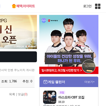
혜택.아이마트
로그인
인
벤
전
체
사
이
트
맵
은사막 인벤 쿠노이치 게시판
조회:
1,786
추천:
0
게임 캘린더
더보기+
모집
목록
|
댓글(
0
)
아스오라 CBT 모집
08.19