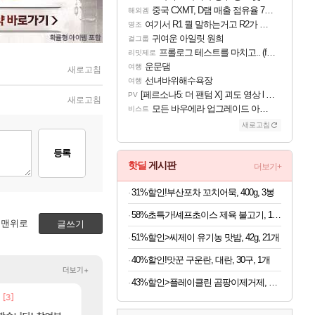
중국 CXMT, D램 매출 점유율 7%…글로벌 4위로 부상
해외겜
여기서 R1 뭘 말하는거고 R2가 뭘말하는걸까요?
명조
귀여운 아일릿 원희
걸그룹
프롤로그 테스트를 마치고.. (feat. 리아)
리밋제로
운문댐
여행
새로고침
선녀바위해수욕장
여행
[페르소나5: 더 팬텀 X] 괴도 영상 l 타카마키 안·댄싱 스타
PV
새로고침
모든 바우에라 업그레이드 아이템 획득 위치 공략 (89개)
비스트
새로고침
등록
핫딜
게시판
더보기+
31%할인!부산포차 꼬치어묵, 400g, 3봉
58%초특가!셰프초이스 제육 불고기, 1.5kg, 1개
맨위로
글쓰기
51%할인>씨제이 유기농 맛밤, 42g, 21개
40%할인!맛꾼 구운란, 대란, 30구, 1개
더보기+
43%할인>플레이클린 곰팡이제거제, 500ml, 1개
[3]
[1]
[48]
았는데...
ㅇㅂ)진짜 개웃기네 ㅋㅋ
AI발 원가 압박, 메인보드값 오르나
메이플
해외겜
[117]