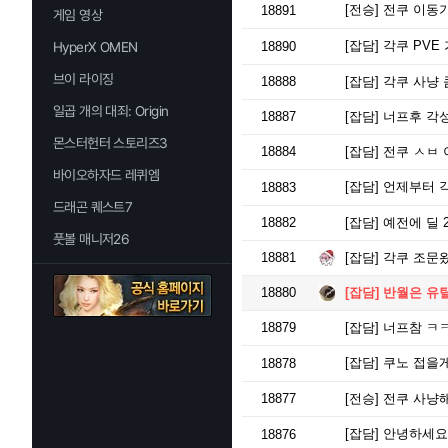
[전승]
전쿠 이동기
18891
게임 영상
[잡담]
각쿠 PVE 
HyperX OMEN
18890
브이 라이징
18888
[잡담]
각쿠 사냥 
일곱 개의 대죄: Origin
18887
[잡담]
너프후 각
몬스터헌터 스토리즈3
18884
[잡담]
전쿠 ㅅㅂ 
바이오하자드 레퀴엠
[잡담]
언제부터 
18883
드래곤 퀘스트7
18882
[잡담]
예전에 딜 
풋볼 매니저26
18881
[잡담]
각쿠 조문
18880
[잡담]
반월은 유
18879
[잡담]
너프참 ㅋ
[잡담]
쿠노 접을
18878
18877
[전승]
전쿠 사냥
[잡담]
안녕하세요
18876