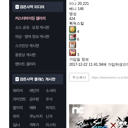
이니
20,221
검은사막 미디어
베니
146
명성
커스터마이징 갤러리
424
획득스킬
소스 공유 · 요청 게시판
4
의상 · 염색 정보 게시판
6
스크린샷 게시판
동영상 게시판
3
가입일 정보
팬아트 갤러리
2017-12-22 11:41:34에 가입하
주소복사
https://www.inven.co.kr/b
검은사막 클래스 게시판
워리어
레인저
소서러
자이언트
금수랑
무사
발키리
매화
위자드
위치
쿠노이치
닌자
닼나
격투가
미스틱