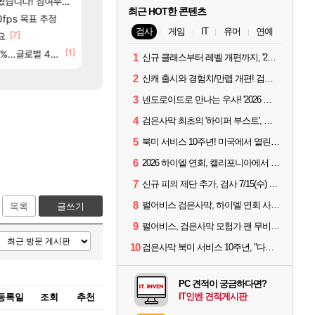
여부터 추첨까지????
씨발 컬프프 클릭 미스낫네
메모리 3사, 2027년 생산분 완판?
메이플
해외겜
최근 HOT한 콘텐츠
[9]
[132]
고 ????
0fps 목표 추정
파리바게트 본사에서 연락왔음
아사쿠라 마이 성우 정보 및 주요 필모
메이플
아스오라
검사
게임
IT
유머
연예
[7]
[45]
요
메이플 역사상 최고의 약코
아스오라 성우 정보 및 출연작 모음
메이플
아스오라
84]
[1]
글로벌 4위로 부상
드디어 밝혀진 호날두 노쇼사건의 진실 ㅁㅊㄷㄷㄷㄷ
아키츠 아키나 성우 정보 및 주요 필모
메이플
아스오라
1
신규 클래스부터 레벨 개편까지, '2026 검은사막 하이델 연회' 총정리
2
신캐 출시와 경험치/만렙 개편! 검사 2026 하이델 연회 모아보기
3
넨도로이드로 만나는 우사! '2026 하이델 연회' 막바지 깜짝 공개
4
검은사막 최초의 '하이퍼 부스트', 직접 해봤습니다
5
북미 서비스 10주년! 미국에서 열린 '검은사막 하이델 연회'
6
2026 하이델 연회, 캘리포니아에서 개최
7
신규 피의 제단 추가, 검사 7/15(수) 패치 핵심 정리
8
펄어비스 검은사막, 하이델 연회 사전 이벤트 시작
목록
글쓰기
9
펄어비스, 검은사막 모험가 팬 무비 '마디걸스' 글로벌 상영회 개최
10
검은사막 북미 서비스 10주년, "다음 10년도 우리만의 액션으로"
PC 견적이 궁금하다면?
IT인벤 견적게시판
등록일
조회
추천