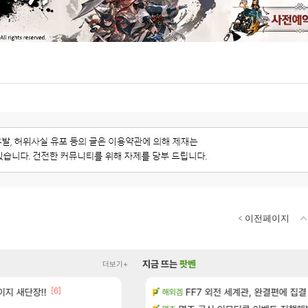
이전페이지
지금 뜨는
팟벤
더보기+
[6]
지 새단장!!
(40개) - 귀환한 영혼 도전과제
이제서야 힘들게 50찍고 나가 장궁 받
FF7 외전 세계관, 완결편에 집결
SOL
해외겜
[5]