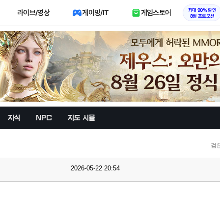
최대 90% 할인
라이브/영상
게이밍/IT
게임스토어
8월 프로모션
지식
NPC
지도 시뮬
검
2026-05-22 20:54