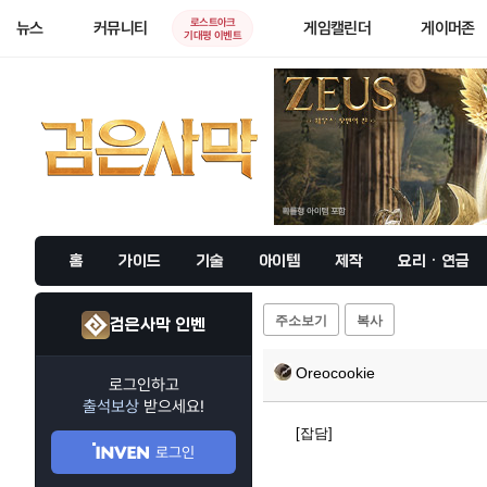
로스트아크
뉴스
커뮤니티
게임캘린더
게이머존
기대평 이벤트
홈
가이드
기술
아이템
제작
요리 · 연금
주소보기
복사
검은사막 인벤
Oreocookie
로그인하고
출석보상
받으세요!
[잡담]
로그인