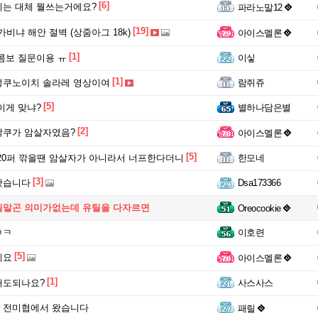
[6]
는 대체 뭘쓰는거에요?
파라노말12
[19]
가비냐 해안 절벽 (상줌아그 18k)
아이스멜론
[1]
콤보 질문이용 ㅠ
이싷
[1]
성쿠노이치 솔라레 영상이여
람쥐쥬
[5]
이게 맞냐?
별하나담은별
[2]
각쿠가 암살자였음?
아이스멜론
[5]
20퍼 깎을땐 암살자가 아니라서 너프한다더니
한모네
[3]
왔습니다
Dsa173366
틸말곤 의미가없는데 유틸을 다자르면
Oreocookie
ㅋㅋ
이호련
[5]
게요
아이스멜론
[1]
해도되나요?
사스사스
 전미협에서 왔습니다
패릴