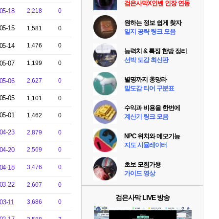
검은사막X인벤 인장 연동
05-18
2,218
0
원하는 정보 쉽게 찾자
05-15
1,581
0
일지 공략 링크 모음
05-14
1,476
0
능력치 & 특징 한방 정리
선박 도감 최신판
05-07
1,199
0
별명까지 총망라
05-06
2,627
0
말도감 티어 구분표
05-05
1,101
0
수익과 비용을 한번에
05-01
1,462
0
계산기 링크 모음
04-23
2,879
0
NPC 위치와 메모기능
지도 시뮬레이터
04-20
2,569
0
초보 모험가용
04-18
3,476
0
가이드 영상
03-22
2,607
0
검은사막 LIVE 방송
03-11
3,686
0