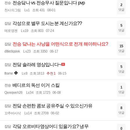
전승닼나 vs 전승무사 질문입니다 pvp
전승
2
댓글
천사의그림
Lv.1
조회 431
08-01
각성으로 별무 도시는분 계신가요??
잡담
5
댓글
메로명젠
Lv.19
조회 803
07-24
전승 닼나는 사냥을 어떤식으로 전개 해야하나요?
잡담
15
댓글
dltkrdlqslek
Lv.23
조회 3350
06-17
전닼 솔라레 영상입니다~
잡담
5
댓글
Iframe
Lv.8
조회 1813
추천 1
06-15
베디르의 독선 이거 스킬
전승
1
댓글
Qweqweh26
Lv.34
조회 1725
06-08
전닼 손편한 콤보 공유주실 수 있으신가유
잡담
8
댓글
꼬추바사삭
Lv.14
조회 2708
06-02
각닼 오르비타영상어디 있을가요? 냉무
잡담
0