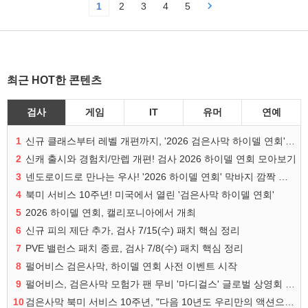
1
2
3
4
5
최근 HOT한 콘텐츠
검사
게임
IT
유머
연예
1
신규 클래스부터 레벨 개편까지, '2026 검은사막 하이델 연회' 총정리
2
신캐 출시와 경험치/만렙 개편! 검사 2026 하이델 연회 모아보기
3
넨도로이드로 만나는 우사! '2026 하이델 연회' 막바지 깜짝 공개
4
북미 서비스 10주년! 미국에서 열린 '검은사막 하이델 연회'
5
2026 하이델 연회, 캘리포니아에서 개최
6
신규 피의 제단 추가, 검사 7/15(수) 패치 핵심 정리
7
PVE 밸런스 패치 종료, 검사 7/8(수) 패치 핵심 정리
8
펄어비스 검은사막, 하이델 연회 사전 이벤트 시작
9
펄어비스, 검은사막 모험가 팬 무비 '마디걸스' 글로벌 상영회 개최
10
검은사막 북미 서비스 10주년, "다음 10년도 우리만의 액션으로"