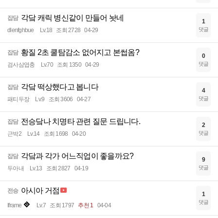
각닼 캐릭 병신같이 만들어 놧네
잡담
1
댓글
dlenfghbue
Lv.18
조회 2728
04-29
황질 2초 쿨탐감소 없어지고 본썹옴?
잡담
0
댓글
검사삼엽충
Lv.70
조회 1350
04-29
각닼 떡상했다고 봅니다
잡담
4
댓글
패티두장
Lv.9
조회 3606
04-27
전승닼나 치명타 관련 질문 드립니다.
잡담
2
댓글
근박2
Lv.14
조회 1698
04-20
각닼과 각가 어느직업이 좋을까요?
잡담
9
댓글
두아내
Lv.13
조회 2827
04-19
아시아 거점
전승
1
댓글
Iframe
Lv.7
조회 1797
추천 1
04-04