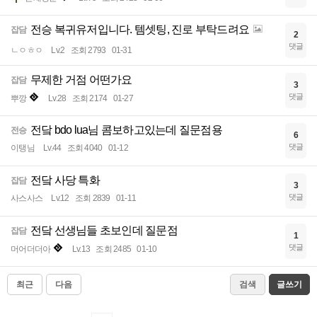
전승 복귀유저입니다. 템셋팅, 진로 부탁드려요
잡담
2
댓글
ㄴㅇㅎㅇ
Lv.2
조회 2793
01-31
무제한 거점 어떤가요
잡담
3
댓글
뿌깡
Lv.28
조회 2174
01-27
전닼 bdo lua님 콤보하고있는데 질문점용
전승
6
댓글
이탱님
Lv.44
조회 4040
01-12
전닼 사당 특화
잡담
3
댓글
사스사스
Lv.12
조회 2839
01-11
전닼 선생님들 초보인데 질문점
잡담
1
댓글
머어더더아
Lv.13
조회 2485
01-10
최근
다음
검색
글쓰기