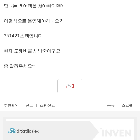
닼나는 백어택을 쳐야한다던데
어떤식으로 운영해야하나요?
330 420 스펙입니다
현재 도깨비굴 사냥중이구요.
좀 알려주세요~
0
추천확인
신고
스팸신고
공유
스크랩
dltkrdlqslek