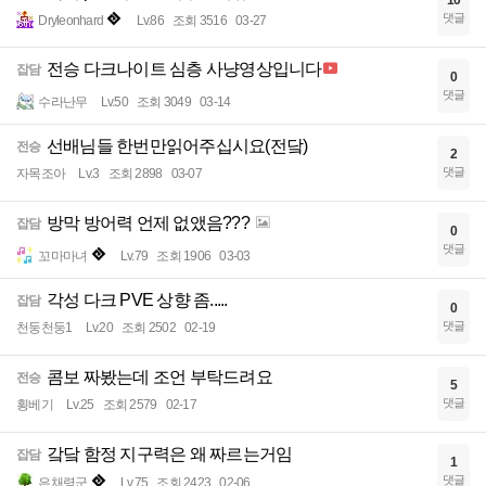
10
댓글
Dryleonhard
Lv.86
조회 3516
03-27
전승 다크나이트 심층 사냥영상입니다
잡담
0
댓글
수라난무
Lv.50
조회 3049
03-14
선배님들 한번만읽어주십시요(전닼)
전승
2
댓글
자목조아
Lv.3
조회 2898
03-07
방막 방어력 언제 없앴음???
잡담
0
댓글
꼬마마녀
Lv.79
조회 1906
03-03
각성 다크 PVE 상향 좀.....
잡담
0
댓글
천둥천둥1
Lv.20
조회 2502
02-19
콤보 짜봤는데 조언 부탁드려요
전승
5
댓글
횡베기
Lv.25
조회 2579
02-17
갘닼 함정 지구력은 왜 짜르는거임
잡담
1
댓글
은채령군
Lv.75
조회 2423
02-06