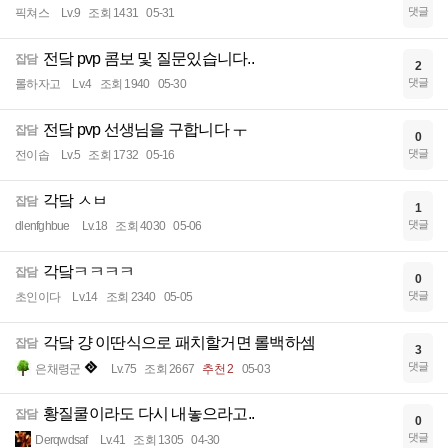
댓글
픽쳐스
Lv.9
조회 1431
05-31
전닼 pvp 콤보 및 질문있습니다..
잡담
2
댓글
롤하자고
Lv.4
조회 1940
05-30
전닼 pvp 선생님을 구합니다 ㅜ
잡담
0
댓글
전이솝
Lv.5
조회 1732
05-16
각닼 ㅅㅂ
잡담
1
댓글
dlenfghbue
Lv.18
조회 4030
05-06
각닼ㅋㅋㅋㅋ
잡담
0
댓글
초인이다
Lv.14
조회 2340
05-05
각닼 걍 이딴식으로 패치할거면 롤백하셈
잡담
3
댓글
은채령군
Lv.75
조회 2667
추천 2
05-03
황질쿨이라도 다시 내놓으라고..
잡담
0
댓글
Derqwdsaf
Lv.41
조회 1305
04-30