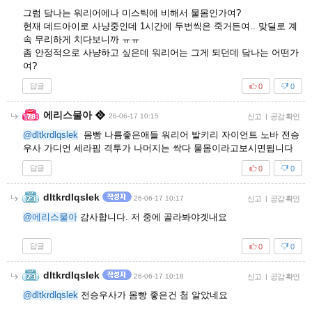
그럼 닼나는 워리어에나 미스틱에 비해서 물몸인가여?
현재 데드아이로 사냥중인데 1시간에 두번씩은 죽거든여.. 맞딜로 계
속 무리하게 치다보니까 ㅠㅠ
좀 안정적으로 사냥하고 싶은데 워리어는 그게 되던데 닼나는 어떤가
여?
답글
0
0
에리스물아
26-06-17 10:15
신고
|
공감 확인
@dltkrdlqslek
몸빵 나름좋은애들 워리어 발키리 자이언트 노바 전승
우사 가디언 세라핌 격투가 나머지는 싹다 물몸이라고보시면됩니다
답글
0
0
dltkrdlqslek
26-06-17 10:17
신고
|
공감 확인
@에리스물아
감사합니다. 저 중에 골라봐야겟내요
답글
0
0
dltkrdlqslek
26-06-17 10:18
신고
|
공감 확인
@dltkrdlqslek
전승우사가 몸빵 좋은건 첨 알았네요