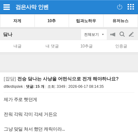
검은사막
인벤
자게
10추
팁과노하우
유저뉴스
닼나
전체보기
공
검
글
지
색
내글
내 댓글
10추글
인증글
on/off
쓰
기
[잡담]
전승 닼나는 사냥을 어떤식으로 전개 해야하나요?
dltkrdlqslek
댓글: 15 개
조회:
3349
2026-06-17 08:14:35
제가 주로 햇던게
전워 각워 각미 각세 거든요
그냥 맞딜 쳐서 했던 캐릭이라...