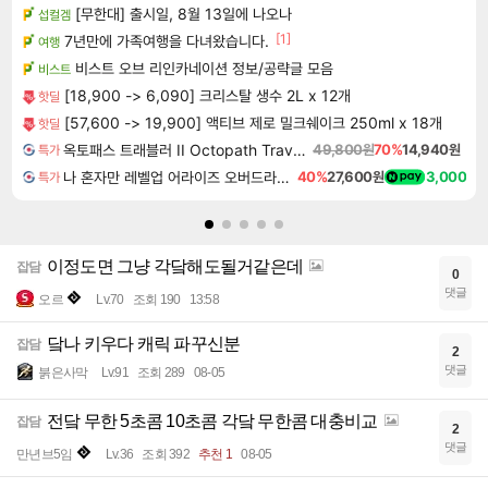
[무한대] 출시일, 8월 13일에 나오나
섭컬겜
[1]
7년만에 가족여행을 다녀왔습니다.
여행
비스트 오브 리인카네이션 정보/공략글 모음
비스트
[18,900 -> 6,090] 크리스탈 생수 2L x 12개
핫딜
[57,600 -> 19,900] 액티브 제로 밀크쉐이크 250ml x 18개
핫딜
옥토패스 트래블러 II Octopath Traveler II
49,800원
70%
14,940원
특가
나 혼자만 레벨업 어라이즈 오버드라이브 Solo Leveling Arise
40%
27,600원
3,000
특가
이정도면 그냥 각닼해도될거같은데
잡담
0
댓글
오르
Lv.70
조회 190
13:58
닼나 키우다 캐릭 파꾸신분
잡담
2
댓글
붉은사막
Lv.91
조회 289
08-05
전닼 무한 5초콤 10초콤 각닼 무한콤 대충비교
잡담
2
댓글
만년브5임
Lv.36
조회 392
추천 1
08-05