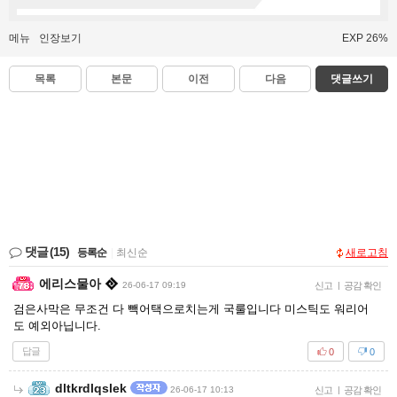
메뉴
인장보기
EXP 26%
목록
본문
이전
다음
댓글쓰기
댓글
(15)
등록순
|
최신순
새로고침
에리스물아
26-06-17 09:19
신고
|
공감 확인
검은사막은 무조건 다 빽어택으로치는게 국룰입니다 미스틱도 워리어
도 예외아닙니다.
답글
0
0
dltkrdlqslek
26-06-17 10:13
신고
|
공감 확인