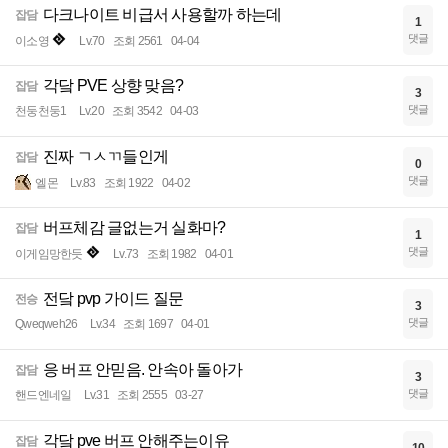
다크나이트 비급서 사용할까 하는데
잡담
1
댓글
이소영
Lv.70
조회 2561
04-04
각닼 PVE 상향 맞음?
잡담
3
댓글
천둥천둥1
Lv.20
조회 3542
04-03
진짜 ㄱㅅㄲ들인게
잡담
0
댓글
엘몬
Lv.83
조회 1922
04-02
버프체감 글없는거 실화마?
잡담
1
댓글
이게임망한듯
Lv.73
조회 1982
04-01
전닼 pvp 가이드 질문
전승
3
댓글
Qweqweh26
Lv.34
조회 1697
04-01
응 버프 안믿음. 안속아 돌아가
잡담
3
댓글
핸드엔네일
Lv.31
조회 2555
03-27
각닼 pve 버프 안해주는이유
잡담