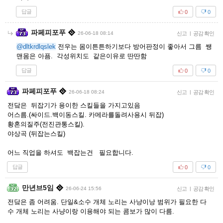
답글
0
0
파페피포푸
26-06-18 08:14
신고
|
공감 확인
@dltkrdlqslek
전우는 몸이튼튼하기보다 방어판정이 좋아서 그름 쌩
맨몸은 아픔. 각성위치도 같은이유로 딴딴함
답글
0
0
파페피포푸
26-06-18 08:24
신고
|
공감 확인
전닼은 뒤잡기가 용이한 스킬들을 가지고있음
어스름.(싸이드.백이동스킬. 카메라를돌려사용시 뒤잡)
황혼의질주(전진관통스킬).
야상곡 (뒤잡는스킬)
어느 직업을 하셔도 백잡는건 필요합니다.
답글
0
0
만년브5임
26-06-24 15:56
신고
|
공감 확인
전닼은 좀 어려움. 단일&소수 개체 노리는 사냥이낭 범위가 필요한 다
수 개체 노리는 사냥이랑 이용해야 되는 콤보가 많이 다름.