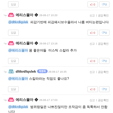
답글
0
0
에리스물아
26-06-17 10:20
신고
|
공감 확인
@dltkrdlqslek
피감기반에 피감패시브수올라서 나름 버티는편입니다
답글
0
0
에리스물아
26-06-17 13:16
신고
|
공감 확인
@에리스물아
몸 좋은야들 미스틱 스칼라 추가
답글
0
0
dltkrdlqslek
26-06-17 16:35
신고
|
공감 확인
@에리스물아
스칼라라는 직업도 좋나요?
답글
0
0
에리스물아
26-06-17 17:03
신고
|
공감 확인
@dltkrdlqslek
범위랑딜은 나쁘진않지만 조작감이 좀 독툭햐서 안합
니다