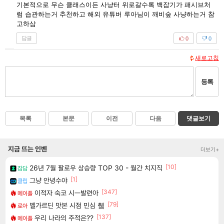
기본적으로 무슨 클래스이든 사냥터 위로갈수록 백잡기가 패시브처
럼 습관하는거 추천하고 해외 유튜버 루아님이 깨비숲 사냥하는거 참
고하삼
답글
0
0
새로고침
등록
목록
본문
이전
다음
댓글보기
지금 뜨는 인벤
더보기+
[10]
26년 7월 팔로우 상승량 TOP 30 - 월간 치지직
잡담
[1]
그냥 안녕수야
클립
[347]
이적자 숙코 시ㅡ발련아
메이플
[79]
벨가르딘 맛본 시점 민심 췤
로아
[137]
우리 나라의 주적은??
메이플