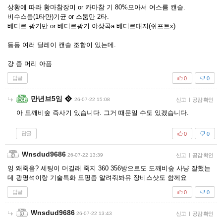
상황에 따라 황마참장미 or 카마참 기 80%모아서 어스름 캔슬.
비수스둠(1타만)기균 or 스둠만 2타.
베디르 광기만 or 베디르광기 야상곡a 베디르대지(쉬프트x)
등등 여러 딜레이 캔슬 조합이 있는데.
걍 좀 머리 아픔
답글
0
0
만년브5임
26-07-22 15:08
신고
|
공감 확인
아 도깨비숲 즉사기 있습니다. 그거 때문일 수도 있겠습니다.
답글
0
0
Wnsdud9686
26-07-22 13:39
신고
|
공감 확인
잉 왜죽음? 세팅이 머길래 죽지 360 356방으로도 도깨비숲 사냥 잘했는
데 광명석이랑 기술특화 도핑좀 알려줘봐유 장비스샷도 함께요
답글
0
0
Wnsdud9686
26-07-22 13:43
신고
|
공감 확인