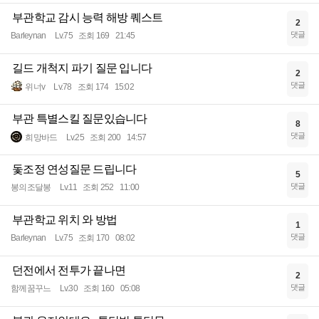
부관학교 감시 능력 해방 퀘스트
2
댓글
Barleynan
Lv.75
조회 169
21:45
길드 개척지 파기 질문 입니다
2
댓글
위너v
Lv.78
조회 174
15:02
부관 특별스킬 질문있습니다
8
댓글
희망바드
Lv.25
조회 200
14:57
돛조정 연성질문 드립니다
5
댓글
봉의조달봉
Lv.11
조회 252
11:00
부관학교 위치 와 방법
1
댓글
Barleynan
Lv.75
조회 170
08:02
던전에서 전투가 끝나면
2
댓글
함께꿈꾸느
Lv.30
조회 160
05:08