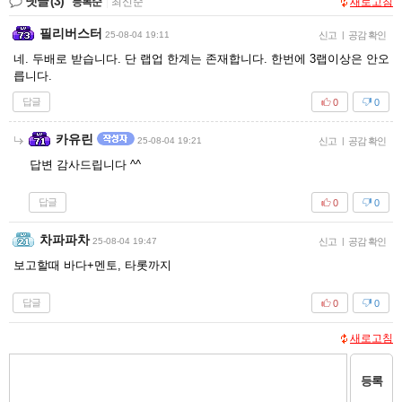
댓글
(3)
등록순
|
최신순
새로고침
필리버스터
25-08-04 19:11
신고
|
공감 확인
네. 두배로 받습니다. 단 랩업 한계는 존재합니다. 한번에 3랩이상은 안오
릅니다.
답글
0
0
카유린
25-08-04 19:21
신고
|
공감 확인
답변 감사드립니다 ^^
답글
0
0
차파파차
25-08-04 19:47
신고
|
공감 확인
보고할때 바다+멘토, 타롯까지
답글
0
0
새로고침
등록