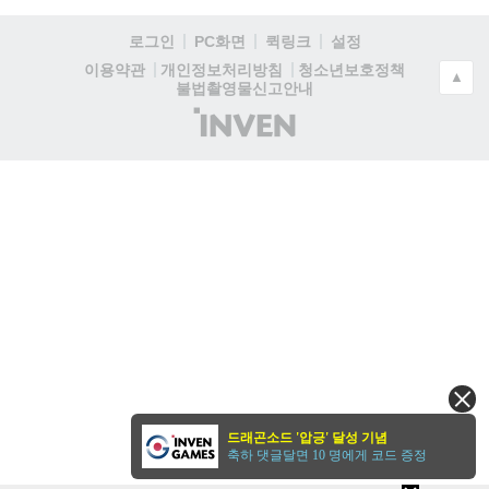
로그인
PC화면
퀵링크
설정
청소년보호정책
이용약관
개인정보처리방침
▲
불법촬영물신고안내
(주)
인
벤
드래곤소드 '압긍' 달성 기념
축하 댓글달면 10 명에게 코드 증정