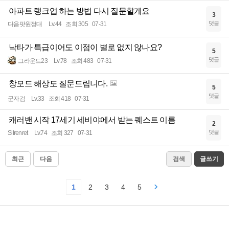
아파트 랭크업 하는 방법 다시 질문할게요
3
댓글
다음팟원정대
Lv.44
조회 305
07-31
낙타가 특급이어도 이점이 별로 없지 않나요?
5
댓글
그라운드23
Lv.78
조회 483
07-31
창모드 해상도 질문드립니다.
5
댓글
군자검
Lv.33
조회 418
07-31
캐러밴 시작 17세기 세비야에서 받는 퀘스트 이름
2
댓글
Silrenret
Lv.74
조회 327
07-31
최근
다음
검색
글쓰기
1
2
3
4
5