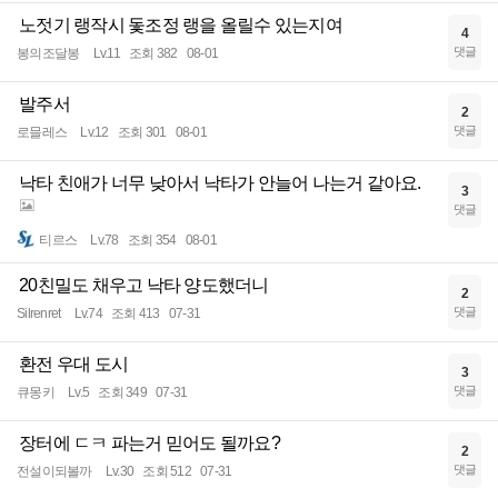
노젓기 랭작시 돛조정 랭을 올릴수 있는지여
4
댓글
봉의조달봉
Lv.11
조회 382
08-01
발주서
2
댓글
로믈레스
Lv.12
조회 301
08-01
낙타 친애가 너무 낮아서 낙타가 안늘어 나는거 같아요.
3
댓글
티르스
Lv.78
조회 354
08-01
20친밀도 채우고 낙타 양도했더니
2
댓글
Silrenret
Lv.74
조회 413
07-31
환전 우대 도시
3
댓글
큐몽키
Lv.5
조회 349
07-31
장터에 ㄷㅋ 파는거 믿어도 될까요?
2
댓글
전설이되볼까
Lv.30
조회 512
07-31