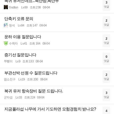
복귀 유저인데요...특단방,특단무
3
댓글
Gudian
Lv.69
조회 238
08-04
단축키 오류 문의
2
댓글
청석
Lv.84
조회 147
08-04
운하 이용 질문입니다
2
댓글
수학자
Lv.41
조회 164
08-04
증기선 질문입니다
0
댓글
쭈빵이
Lv.9
조회 133
08-04
부관선박 선원 수 질문드립니다
2
댓글
염소친구
Lv.19
조회 200
08-04
복귀 유저 항속장비 질문 드립니다.
3
댓글
군자검
Lv.33
조회 224
08-04
지금폴라섭 나무에 가서 기도하면 모험경험치 받나요?
4