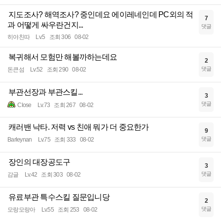
지도조사? 해역조사? 중인데요 에이레네인데 PC외의 적
7
과 어떻게 싸우란건지...
댓글
히야친따
Lv.5
조회 306
08-02
복귀해서 모험만 해볼까하는데요
2
댓글
돈큰섬
Lv.52
조회 290
08-02
부관선장과 부관스킬...
3
댓글
Close
Lv.73
조회 267
08-02
캐러밴 낙타. 저력 vs 친애 뭐가 더 중요한가
9
댓글
Barleynan
Lv.75
조회 333
08-02
장인의 대장공도구
3
댓글
감글
Lv.42
조회 303
08-02
유료부관 특수스킬 질문입니당
2
댓글
모랑모랑아
Lv.55
조회 253
08-02