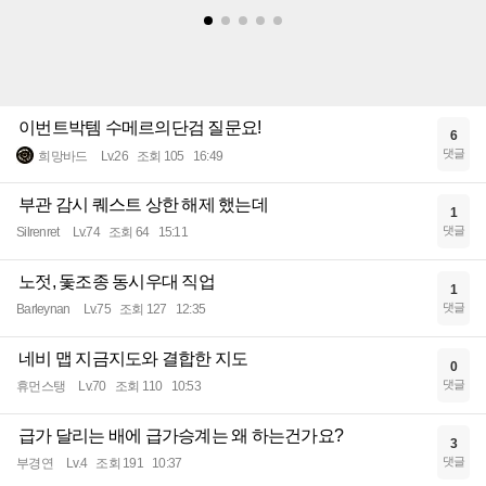
이번트박템 수메르의단검 질문요!
6
댓글
희망바드
Lv.26
조회 105
16:49
부관 감시 퀘스트 상한 해제 했는데
1
댓글
Silrenret
Lv.74
조회 64
15:11
노젓, 돛조종 동시우대 직업
1
댓글
Barleynan
Lv.75
조회 127
12:35
네비 맵 지금지도와 결합한 지도
0
댓글
휴먼스탱
Lv.70
조회 110
10:53
급가 달리는 배에 급가승계는 왜 하는건가요?
3
댓글
부경연
Lv.4
조회 191
10:37