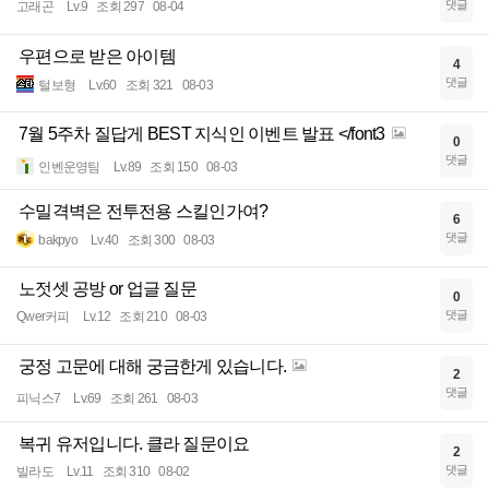
댓글
고래곤
Lv.9
조회 297
08-04
우편으로 받은 아이템
4
댓글
털보형
Lv.60
조회 321
08-03
7월 5주차 질답게 BEST 지식인 이벤트 발표 </font3
0
댓글
인벤운영팀
Lv.89
조회 150
08-03
수밀격벽은 전투전용 스킬인가여?
6
댓글
bakpyo
Lv.40
조회 300
08-03
노젓셋 공방 or 업글 질문
0
댓글
Qwer커피
Lv.12
조회 210
08-03
궁정 고문에 대해 궁금한게 있습니다.
2
댓글
피닉스7
Lv.69
조회 261
08-03
복귀 유저입니다. 클라 질문이요
2
댓글
빌라도
Lv.11
조회 310
08-02