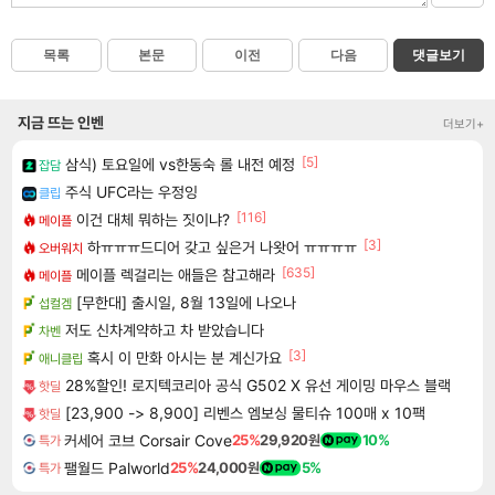
목록
본문
이전
다음
댓글보기
지금 뜨는 인벤
더보기+
[5]
삼식) 토요일에 vs한동숙 롤 내전 예정
잡담
주식 UFC라는 우정잉
클립
[116]
이건 대체 뭐하는 짓이냐?
메이플
[3]
하ㅠㅠㅠ드디어 갖고 싶은거 나왓어 ㅠㅠㅠㅠ
오버워치
[635]
메이플 렉걸리는 애들은 참고해라
메이플
[무한대] 출시일, 8월 13일에 나오나
섭컬겜
저도 신차계약하고 차 받았습니다
차벤
[3]
혹시 이 만화 아시는 분 계신가요
애니클립
28%할인! 로지텍코리아 공식 G502 X 유선 게이밍 마우스 블랙
핫딜
[23,900 -> 8,900] 리벤스 엠보싱 물티슈 100매 x 10팩
핫딜
커세어 코브 Corsair Cove
25%
29,920원
10%
특가
팰월드 Palworld
25%
24,000원
5%
특가