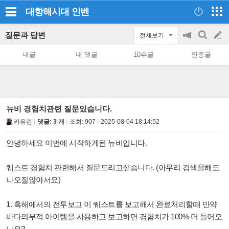
대항해시대
인벤
질문과 답변
전체보기
공
검
글
지
색
내글
내 댓글
10추글
인증글
on/off
쓰
기
뉴비 경험치관련 질문있습니다.
카유린
댓글: 3 개
조회:
907
2025-08-04 18:14:52
안녕하세요 이번에 시작하게된 뉴비입니다.
퀘스트 경험치 관련해서 질문드리고싶습니다. (아무리 검색을해도
나오질않아서요)
1. 흑해에서의 전투보고 이 퀘스트를 보고해서 완료처리할때 만약
바다의부적 아이템을 사용하고 보고하면 경험치가 100% 더 들어오
나요?