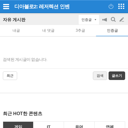
디아블로2: 레저렉션
인벤
자유 게시판
인증글
공
검
글
지
색
내글
내 댓글
3추글
인증글
on/off
쓰
기
검색된 게시글이 없습니다.
최근
검색
글쓰기
최근 HOT한 콘텐츠
게임
IT
유머
연예