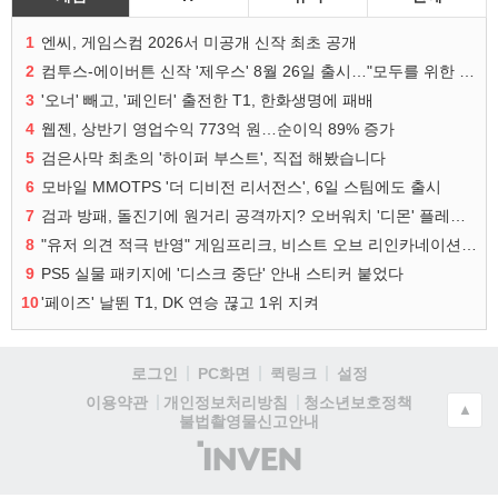
1
엔씨, 게임스컴 2026서 미공개 신작 최초 공개
2
컴투스-에이버튼 신작 '제우스' 8월 26일 출시…"모두를 위한 경쟁"
3
'오너' 빼고, '페인터' 출전한 T1, 한화생명에 패배
4
웹젠, 상반기 영업수익 773억 원…순이익 89% 증가
5
검은사막 최초의 '하이퍼 부스트', 직접 해봤습니다
6
모바일 MMOTPS '더 디비전 리서전스', 6일 스팀에도 출시
7
검과 방패, 돌진기에 원거리 공격까지? 오버워치 '디몬' 플레이 영상
8
"유저 의견 적극 반영" 게임프리크, 비스트 오브 리인카네이션 개선 나선다
9
PS5 실물 패키지에 '디스크 중단' 안내 스티커 붙었다
10
'페이즈' 날뛴 T1, DK 연승 끊고 1위 지켜
로그인
PC화면
퀵링크
설정
청소년보호정책
이용약관
개인정보처리방침
▲
불법촬영물신고안내
(주)
인
벤